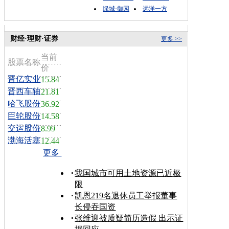
绿城·御园
远洋一方
财经·理财·证券
更多 >>
当前
股票名称
价
晋亿实业
15.84
晋西车轴
21.81
哈飞股份
36.92
巨轮股份
14.58
交运股份
8.99
渤海活塞
12.44
更多
我国城市可用土地资源已近极
限
凯恩219名退休员工举报董事
长侵吞国资
张维迎被质疑简历造假 出示证