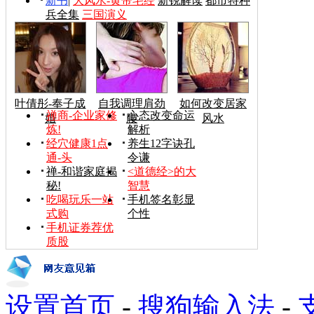
新书
|
大风水-黄帝宅经
新锐解读
都市特种
兵全集
三国演义
叶倩彤-奉子成
自我调理肩劲
如何改变居家
禅商-企业家修
心态改变命运
婚
腰
风水
炼!
解析
经穴健康1点
养生12字诀孔
通-头
令谦
禅-和谐家庭揭
<道德经>的大
秘!
智慧
吃喝玩乐一站
手机签名彰显
式购
个性
手机证券荐优
质股
设置首页
-
搜狗输入法
-