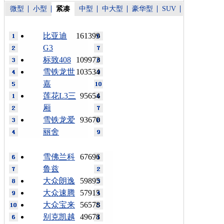
微型
小型
紧凑
中型
中大型
豪华型
SUV
比亚迪
161399
G3
标致408
109973
雪铁龙世
103534
嘉
莲花L3三
95654
厢
雪铁龙爱
93670
丽舍
雪佛兰科
67696
鲁兹
大众朗逸
59895
大众速腾
57915
大众宝来
56578
别克凯越
49678