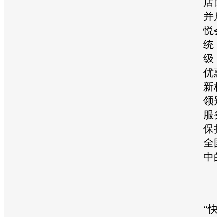
店
并
悦
统
级
优
新
领
服
保
全
中
“