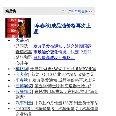
精品坊
2010广州车展
更多 >>
[车春秋]成品油价格再次上
调
大讲堂
|
尹同跃：
发改委发布通知，结合近期国际
奇瑞汽车
市场油价变化情况，决定12月22
梦想和野
日起提高成品油价格…
心并存
车访间
|
于洪江:马自达8切中公商务MPV要害
会客室
|
新闻TOP10 给北京治堵新政提意见
车春秋
|
发改委发通知 成品油价格再次上调
三博演议
|
第五回:博士哪种变速器更给力?
服务精英
|
东风乘用车曹智：东风风神让“满意
到家”
汽车销量
|
中汽协:9月销量155万 销量前十车型
2010年9月汽车销量
8月汽车销量
7月汽车销量
企业销量