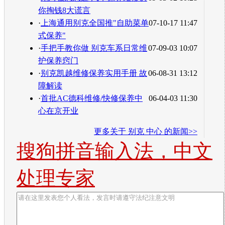
你掏钱8大谎言
·
上海通用别克全国推"自助菜单
07-10-17 11:47
式保养"
·
手把手教你做 别克车系日常维
07-09-03 10:07
护保养窍门
·
别克凯越维修保养实用手册 故
06-08-31 13:12
障解读
·
首批AC德科维修/快修保养中
06-04-03 11:30
心在京开业
更多关于
别克 中心
的新闻>>
搜狗拼音输入法，中文
处理专家