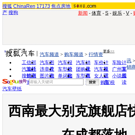
搜狐
ChinaRen
17173
焦点房地
产
搜狗
新闻
-
体育
-
S
-
娱乐
-
V
-
实用工具
更多>>
汽车频道
>
购车频道
>
行情资
讯
工信部
汽车图
汽车报
汽车销
车价计
车险计
销
油耗
片
价
量
算
算
汽车经
违章查
车型对
团购优
汽车投
广州车
销商
询
比
惠
诉
展
搜狗浏
图片欣
单词翻
车型查
女人宝
小说阅
览器
赏
译
询
典
读
购置税
汽车壁纸
西南最大别克旗舰店