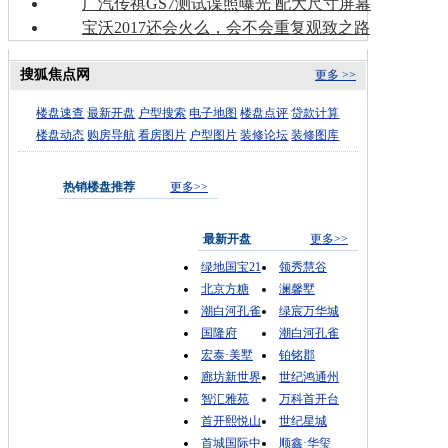
广汽传祺GS7测试谍照曝光 配大尺寸屏幕
宝沃2017还会火么，会不会重复观致之路
搜狐焦点网
更多 >>
楼盘速查
最新开盘
户型搜索
电子地图
楼盘点评
贷款计算
楼盘动态
购房导航
看房图片
户型图片
装修论坛
装修图库
热销楼盘推荐
更多>>
最新开盘
更多>>
绿地国宝21
领秀慧谷
北京方糖
澜馨墅
潮白河孔雀
绿宸万华城
国隆府
潮白河孔雀
宏泰·美墅
铂铭郡
廊坊新世界
世纪鸿通州
智汇雅苑
万科首开台
首开熙悦山
世纪星城
首城国际中
顺鑫·华玺