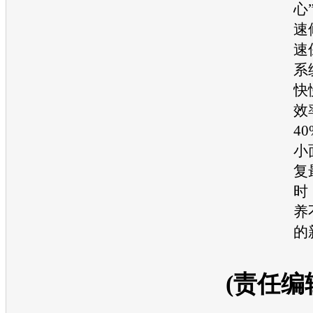
心
速
速
系
快
效
4
小
复
时
养
的
(责任编