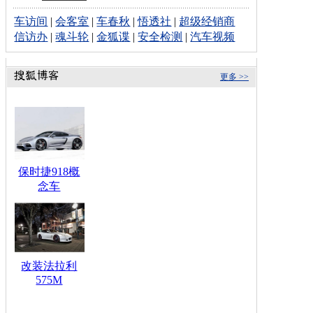
车访间
|
会客室
|
车春秋
|
悟透社
|
超级经销商
信访办
|
魂斗轮
|
金狐谍
|
安全检测
|
汽车视频
更多 >>
保时捷918概
念车
改装法拉利
575M