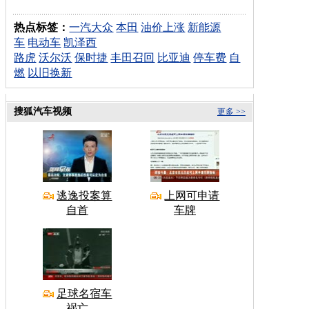
热点标签：
一汽大众
本田
油价上涨
新能源
车
电动车
凯泽西
路虎
沃尔沃
保时捷
丰田召回
比亚迪
停车费
自
燃
以旧换新
搜狐汽车视频
更多 >>
逃逸投案算
上网可申请
自首
车牌
足球名宿车
祸亡