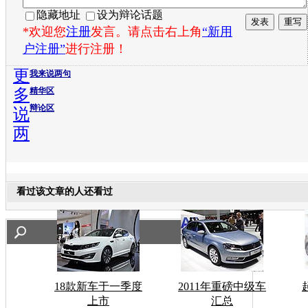
隐藏地址
设为辩论话题
*欢迎您
注册
发言。请点击右上角
“新用
户注册”
进行注册！
更
我来说两句
多
精华区
辩论区
说
两
看过该文章的人还看过
18款新车于一季度
2011年重磅中级车
上市
汇总