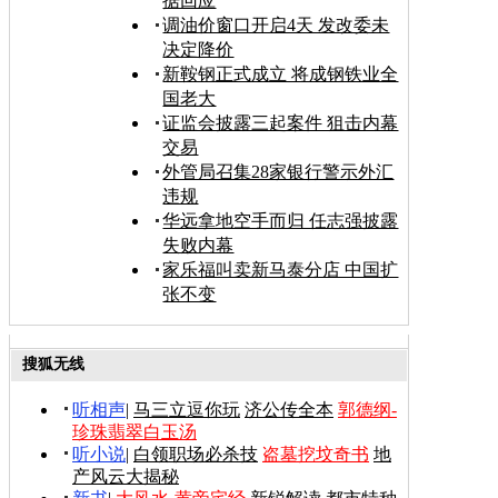
据回应
调油价窗口开启4天 发改委未
决定降价
新鞍钢正式成立 将成钢铁业全
国老大
证监会披露三起案件 狙击内幕
交易
外管局召集28家银行警示外汇
违规
华远拿地空手而归 任志强披露
失败内幕
家乐福叫卖新马泰分店 中国扩
张不变
搜狐无线
听相声
|
马三立逗你玩
济公传全本
郭德纲-
珍珠翡翠白玉汤
听小说
|
白领职场必杀技
盗墓挖坟奇书
地
产风云大揭秘