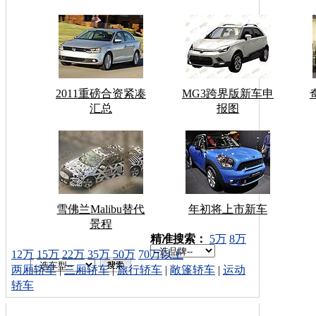
2011重磅合资紧凑
MG3跨界版新车申
汇总
报图
雪佛兰Malibu替代
年初将上市新车
景程
车型搜索：
精准搜索：
5万
8万
12万
15万
22万
35万
50万
70万以上
两厢轿车
|
三厢轿车
|
旅行轿车
|
敞篷轿车
|
运动
轿车