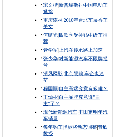
宋文楷
|
新普瑞斯衬中国电动车
尴尬
重庆森林
|
2010年台北车展香车
美女
何曙光
|
四款享受补贴中级车推
荐
管学军
|
上汽在传承路上加速
张少华
|
对新能源汽车不限牌摇
号
清风网影
|
北京限购 车企也迷
茫
程国顺
|
自主高端究竟有多难？
王灿彬
|
自主品牌究竟谁"自
主"了？
现代新能源汽车
|
丰田定明年汽
车销量
每年购车指标将动态调整
|
管欣
教授