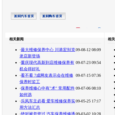
开心网
人人网
豆瓣
相关新闻
相关
转发至：
·
最大维修保养中心 川港宏别克
09-08-12 08:09
老店新登场
·
重庆现代高新到店维修保养有
09-07-23 09:54
机会得好礼
·
看不看 7成网友表示会在维修
09-07-15 07:36
保养时监工
·
保养维修心中有"术" 常用配件
09-07-06 08:10
如何选
·
乐风车主必看 爱车维修保养实
09-05-25 17:17
用方法汇总
·
绝对被忽悠过 汽车保养维修诱
09-03-02 10:28