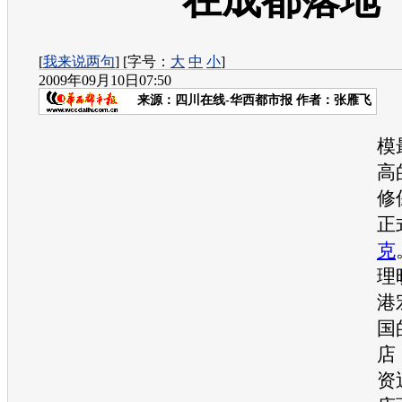
在成都落地
[
我来说两句
] [字号：
大
中
小
]
2009年09月10日07:50
来源：
四川在线-华西都市报
作者：张雁飞
模
高
修
正
克
理
港
国
店
资