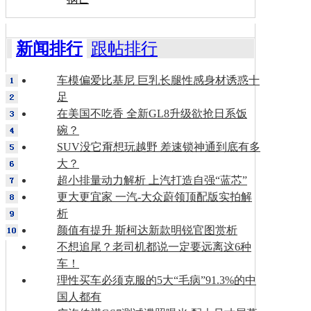
新闻排行
跟帖排行
车模偏爱比基尼 巨乳长腿性感身材诱惑十
足
在美国不吃香 全新GL8升级欲抢日系饭
碗？
SUV没它甭想玩越野 差速锁神通到底有多
大？
超小排量动力解析 上汽打造自强“蓝芯”
更大更宜家 一汽-大众蔚领顶配版实拍解
析
颜值有提升 斯柯达新款明锐官图赏析
不想追尾？老司机都说一定要远离这6种
车！
理性买车必须克服的5大“毛病”91.3%的中
国人都有