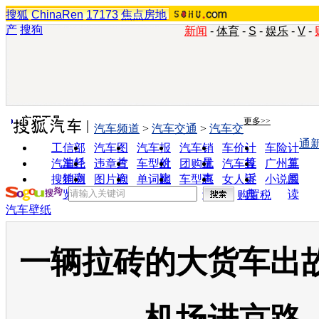
搜狐
ChinaRen
17173
焦点房地
产
搜狗
新闻
-
体育
-
S
-
娱乐
-
V
-
实用工具
更多>>
汽车频道
>
汽车交通
>
汽车交
通
工信部
汽车图
汽车报
汽车销
车价计
车险计
油耗
片
价
量
算
算
汽车经
违章查
车型对
团购优
汽车投
广州车
销商
询
比
惠
诉
展
搜狗浏
图片欣
单词翻
车型查
女人宝
小说阅
览器
赏
译
询
典
读
购置税
汽车壁纸
一辆拉砖的大货车出