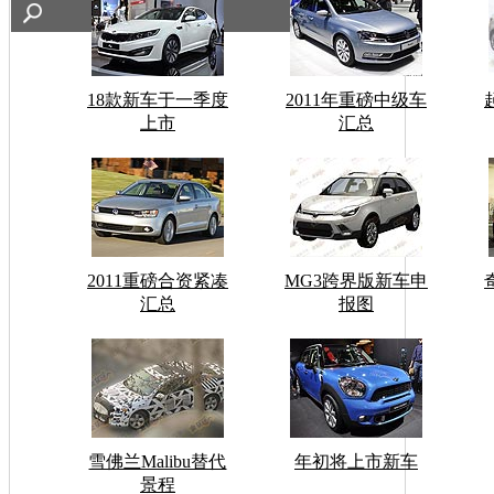
18款新车于一季度
2011年重磅中级车
上市
汇总
2011重磅合资紧凑
MG3跨界版新车申
汇总
报图
雪佛兰Malibu替代
年初将上市新车
景程