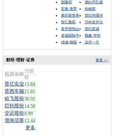
国隆府
潮白河孔雀
宏泰·美墅
铂铭郡
廊坊新世界
世纪鸿通州
智汇雅苑
万科首开台
首开熙悦山
世纪星城
首城国际中
顺鑫·华玺
绿城·御园
远洋一方
财经·理财·证券
更多 >>
当前
股票名称
价
晋亿实业
15.84
晋西车轴
21.81
哈飞股份
36.92
巨轮股份
14.58
交运股份
8.99
渤海活塞
12.44
更多