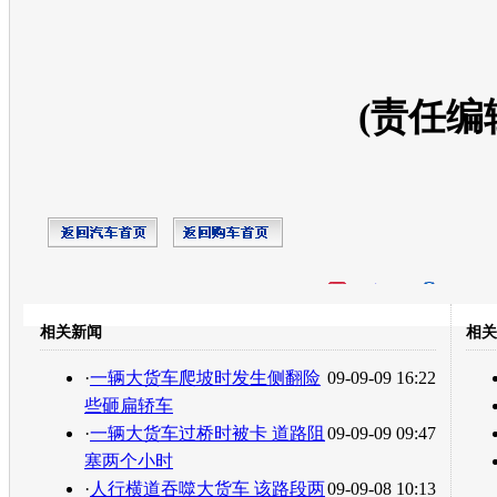
(责任编
开心网
人人网
豆瓣
相关新闻
相关
转发至：
·
一辆大货车爬坡时发生侧翻险
09-09-09 16:22
些砸扁轿车
·
一辆大货车过桥时被卡 道路阻
09-09-09 09:47
塞两个小时
·
人行横道吞噬大货车 该路段两
09-09-08 10:13