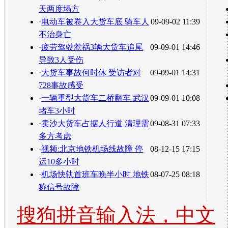
天两度塌方
·
电动车被卷入大货车底 骑车人
09-09-02 11:39
不治身亡
·
疲劳驾驶惹祸3辆大货车追尾
09-09-01 14:46
导致3人受伤
·
大货车事故何时休 受访者对
09-09-01 14:31
728事故感受
·
一辆重型大货车二桥翻车 武汉
09-09-01 10:08
堵车3小时
·
卖沙大货车占据人行道 清理需
09-08-31 07:33
多方考虑
·
视频:北京地铁机场线故障 停
08-12-15 17:15
运10多小时
·
机场快轨首班车晚半小时 地铁
08-07-25 08:18
称信号故障
搜狗拼音输入法，中文