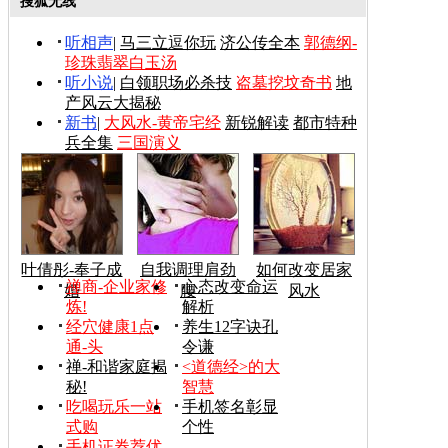
搜狐无线
听相声
|
马三立逗你玩
济公传全本
郭德纲-
珍珠翡翠白玉汤
听小说
|
白领职场必杀技
盗墓挖坟奇书
地
产风云大揭秘
新书
|
大风水-黄帝宅经
新锐解读
都市特种
兵全集
三国演义
叶倩彤-奉子成
自我调理肩劲
如何改变居家
禅商-企业家修
心态改变命运
婚
腰
风水
炼!
解析
经穴健康1点
养生12字诀孔
通-头
令谦
禅-和谐家庭揭
<道德经>的大
秘!
智慧
吃喝玩乐一站
手机签名彰显
式购
个性
手机证券荐优