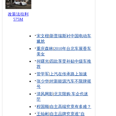
改装法拉利
575M
宋文楷
|
新普瑞斯衬中国电动车
尴尬
重庆森林
|
2010年台北车展香车
美女
何曙光
|
四款享受补贴中级车推
荐
管学军
|
上汽在传承路上加速
张少华
|
对新能源汽车不限牌摇
号
清风网影
|
北京限购 车企也迷
茫
程国顺
|
自主高端究竟有多难？
王灿彬
|
自主品牌究竟谁"自