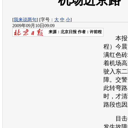
机场进京路
[
我来说两句
] [字号：
大
中
小
]
2009年09月10日09:09
来源：
北京日报
作者：许前程
本报讯
程）今晨
满红色砖
着机场高
驶入东二
障。交警
此转弯路
时，才清
路段也因
目击者
发生故障