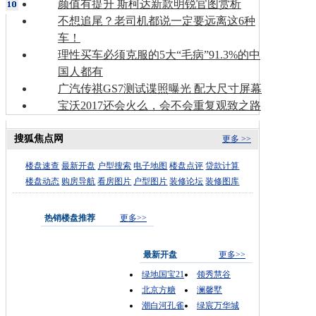
颜值有提升 斯柯达新款明锐官图赏析
不想追尾？老司机都说一定要远离这6种
车！
理性买车必须克服的5大“毛病”91.3%的中
国人都有
广汽传祺GS7测试谍照曝光 配大尺寸屏幕
宝沃2017还会火么，会不会重复观致之路
搜狐焦点网
更多 >>
楼盘速查
最新开盘
户型搜索
电子地图
楼盘点评
贷款计算
楼盘动态
购房导航
看房图片
户型图片
装修论坛
装修图库
热销楼盘推荐
更多>>
最新开盘
更多>>
绿地国宝21
领秀慧谷
北京方糖
澜馨墅
潮白河孔雀
绿宸万华城