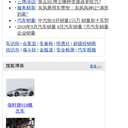
三博演议
|
第五回:博士哪种变速器更给力?
服务精英
|
东风乘用车曹智：东风风神让“满意
到家”
汽车销量
|
中汽协:9月销量155万 销量前十车型
2010年9月汽车销量
8月汽车销量
7月汽车销量
企业销量
车访间
|
会客室
|
车春秋
|
悟透社
|
超级经销商
信访办
|
魂斗轮
|
金狐谍
|
安全检测
|
汽车视频
更多 >>
保时捷918概
念车