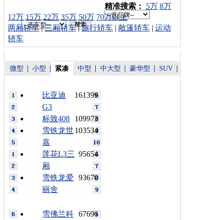
车型搜索：
精准搜索：
5万
8万
12万
15万
22万
35万
50万
70万以上
两厢轿车
|
三厢轿车
|
旅行轿车
|
敞篷轿车
|
运动
轿车
微型
小型
紧凑
中型
中大型
豪华型
SUV
比亚迪
161399
G3
标致408
109973
雪铁龙世
103534
嘉
莲花L3三
95654
厢
雪铁龙爱
93670
丽舍
雪佛兰科
67696