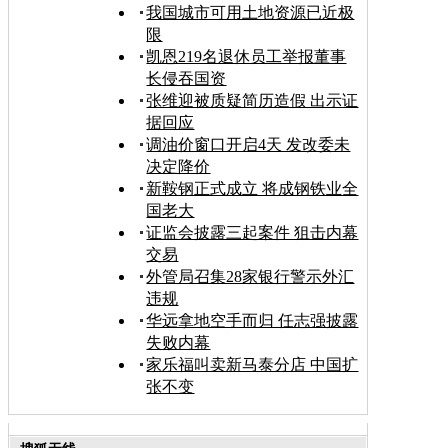
我国城市可用土地资源已近极
限
凯恩219名退休员工举报董事
长侵吞国资
张维迎被质疑简历造假 出示证
据回应
调油价窗口开启4天 发改委未
决定降价
新鞍钢正式成立 将成钢铁业全
国老大
证监会披露三起案件 狙击内幕
交易
外管局召集28家银行警示外汇
违规
华远拿地空手而归 任志强披露
失败内幕
家乐福叫卖新马泰分店 中国扩
张不变