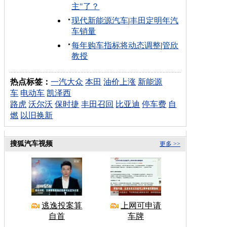
主"了？
现代新能源汽车
|
丰田定明年汽
车销量
每年购车指标将动态调整
|
管欣
教授
热点标签：
一汽大众
本田
油价上涨
新能源
车
电动车
凯泽西
路虎
沃尔沃
保时捷
丰田召回
比亚迪
停车费
自
燃
以旧换新
搜狐汽车视频
更多 >>
逃逸投案算
上网可申请
自首
车牌