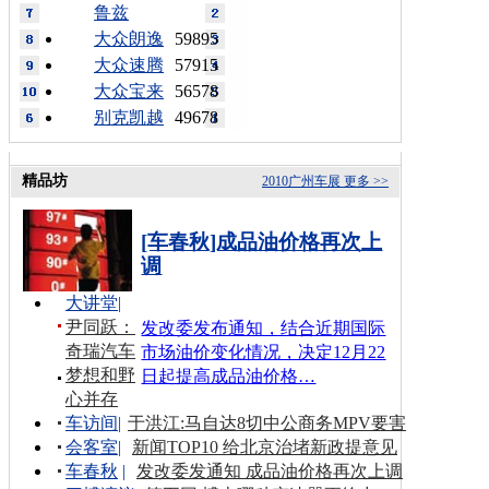
鲁兹
大众朗逸
59895
大众速腾
57915
大众宝来
56578
别克凯越
49678
精品坊
2010广州车展
更多 >>
[车春秋]成品油价格再次上
调
大讲堂
|
尹同跃：
发改委发布通知，结合近期国际
奇瑞汽车
市场油价变化情况，决定12月22
梦想和野
日起提高成品油价格…
心并存
车访间
|
于洪江:马自达8切中公商务MPV要害
会客室
|
新闻TOP10 给北京治堵新政提意见
车春秋
|
发改委发通知 成品油价格再次上调