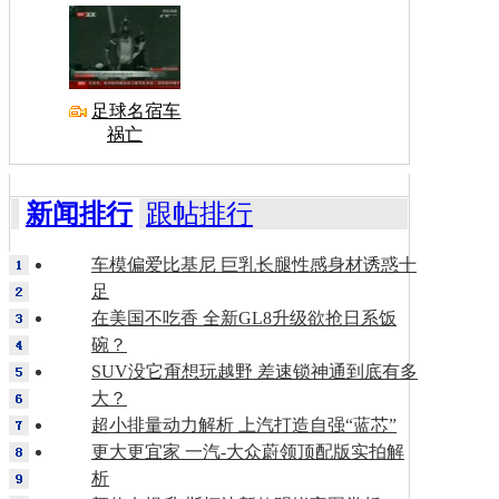
足球名宿车
祸亡
新闻排行
跟帖排行
车模偏爱比基尼 巨乳长腿性感身材诱惑十
足
在美国不吃香 全新GL8升级欲抢日系饭
碗？
SUV没它甭想玩越野 差速锁神通到底有多
大？
超小排量动力解析 上汽打造自强“蓝芯”
更大更宜家 一汽-大众蔚领顶配版实拍解
析