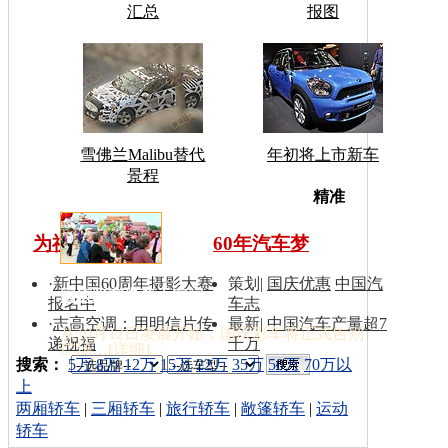
汇总
报图
雪佛兰Malibu替代
年初将上市新车
景程
车型搜
精准
为祖国同喝彩
60年汽车梦
·
新中国60周年摄影大赛
策划
|
国庆优惠
中国汽
国庆彩车撤离天安门
报名中
车志
·
志高空调：用明信片传
最新
|
中国汽车产量超7
从10月12日凌晨开始，国庆彩车将正式告别
递祝福
千万
广场…[
详细
]
索：
搜索：
5万
8万
12万
15万
22万
35万
50万
70万以
上
两厢轿车
|
三厢轿车
|
旅行轿车
|
敞篷轿车
|
运动
轿车