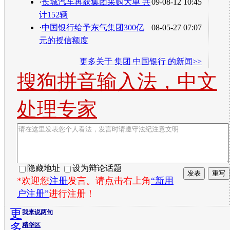
·
长城汽车再获集团采购大单 共
09-08-12 10:45
计152辆
·
中国银行给予东气集团300亿
08-05-27 07:07
元的授信额度
更多关于
集团 中国银行
的新闻>>
搜狗拼音输入法，中文
处理专家
隐藏地址
设为辩论话题
*欢迎您
注册
发言。请点击右上角
“新用
户注册”
进行注册！
更
我来说两句
多
精华区