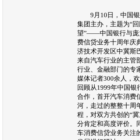
9月10日，中国银
集团主办，主题为“回顾
望”——中国银行与庞
费信贷业务十周年庆
济技术开发区中冀斯
来自
汽车
行业的主管
行业、金融部门的专
媒体记者300余人，
回顾从1999年中国
合作，首开
汽车
消费
河，走过的整整十周
程，对双方共创的“冀
分肯定和高度评价。
车
消费信贷业务关注