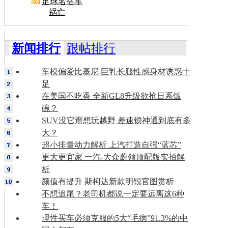
足球名宿车
祸亡
新闻排行
跟帖排行
车模偏爱比基尼 巨乳长腿性感身材诱惑十
足
在美国不吃香 全新GL8升级欲抢日系饭
碗？
SUV没它甭想玩越野 差速锁神通到底有多
大？
超小排量动力解析 上汽打造自强“蓝芯”
更大更宜家 一汽-大众蔚领顶配版实拍解
析
颜值有提升 斯柯达新款明锐官图赏析
不想追尾？老司机都说一定要远离这6种
车！
理性买车必须克服的5大“毛病”91.3%的中