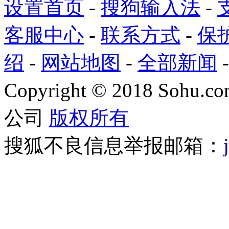
设置首页
-
搜狗输入法
-
客服中心
-
联系方式
-
保
绍
-
网站地图
-
全部新闻
Copyright
©
2018 Sohu.com
公司
版权所有
搜狐不良信息举报邮箱：