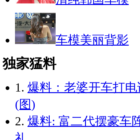
车模美丽背影
独家猛料
1.
爆料：老婆开车打电
(图)
2.
爆料: 富二代摆豪车
礼