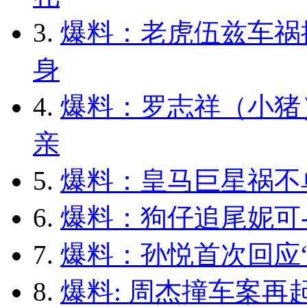
3.
爆料：老虎伍兹车祸
身
4.
爆料：罗志祥（小猪
亲
5.
爆料：皇马巨星祸不
6.
爆料：狗仔追尾妮可-
7.
爆料：孙悦首次回应“
8.
爆料: 周杰撞车案再