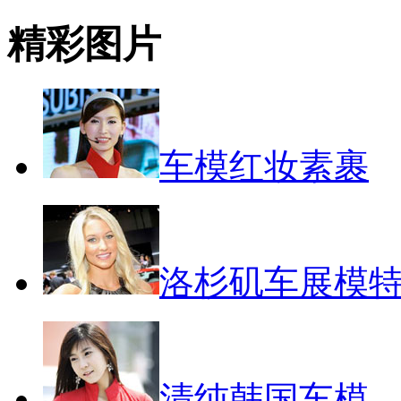
精彩图片
车模红妆素裹
洛杉矶车展模
清纯韩国车模