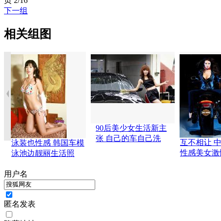
页
2/16
下一组
相关组图
90后美少女生活新主
张 自己的车自己洗
互不相让 
泳装也性感 韩国车模
性感美女激
泳池边靓丽生活照
用户名
匿名发表