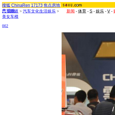
搜狐
ChinaRen
17173
焦点房地
产
搜狗
汽车频道
>
汽车文化生活娱乐
>
新闻
-
体育
-
S
-
娱乐
-
V
-
美女车模
002