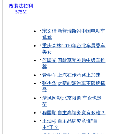
改装法拉利
575M
宋文楷
|
新普瑞斯衬中国电动车
尴尬
重庆森林
|
2010年台北车展香车
美女
何曙光
|
四款享受补贴中级车推
荐
管学军
|
上汽在传承路上加速
张少华
|
对新能源汽车不限牌摇
号
清风网影
|
北京限购 车企也迷
茫
程国顺
|
自主高端究竟有多难？
王灿彬
|
自主品牌究竟谁"自
主"了？