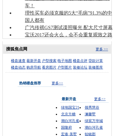
车！
理性买车必须克服的5大“毛病”91.3%的中
国人都有
广汽传祺GS7测试谍照曝光 配大尺寸屏幕
宝沃2017还会火么，会不会重复观致之路
搜狐焦点网
更多 >>
楼盘速查
最新开盘
户型搜索
电子地图
楼盘点评
贷款计算
楼盘动态
购房导航
看房图片
户型图片
装修论坛
装修图库
热销楼盘推荐
更多>>
最新开盘
更多>>
绿地国宝21
领秀慧谷
北京方糖
澜馨墅
潮白河孔雀
绿宸万华城
国隆府
潮白河孔雀
宏泰·美墅
铂铭郡