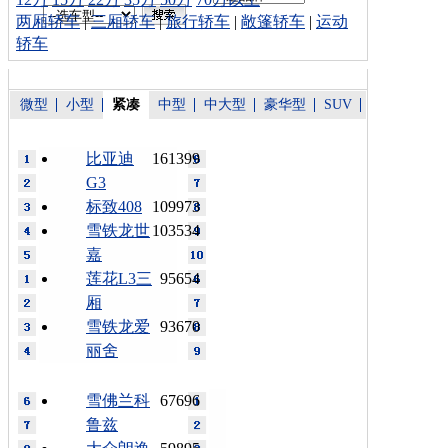
两厢轿车
|
三厢轿车
|
旅行轿车
|
敞篷轿车
|
运动
轿车
微型
小型
紧凑
中型
中大型
豪华型
SUV
比亚迪
161399
G3
标致408
109973
雪铁龙世
103534
嘉
莲花L3三
95654
厢
雪铁龙爱
93670
丽舍
雪佛兰科
67696
鲁兹