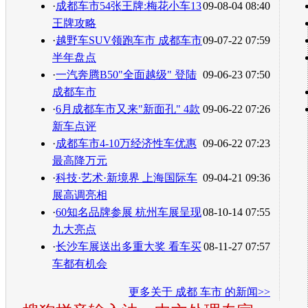
·
成都车市54张王牌:梅花小车13
09-08-04 08:40
王牌攻略
·
越野车SUV领跑车市 成都车市
09-07-22 07:59
半年盘点
·
一汽奔腾B50"全面越级" 登陆
09-06-23 07:50
成都车市
·
6月成都车市又来"新面孔" 4款
09-06-22 07:26
新车点评
·
成都车市4-10万经济性车优惠
09-06-22 07:23
最高降万元
·
科技·艺术·新境界 上海国际车
09-04-21 09:36
展高调亮相
·
60知名品牌参展 杭州车展呈现
08-10-14 07:55
九大亮点
·
长沙车展送出多重大奖 看车买
08-11-27 07:57
车都有机会
更多关于
成都 车市
的新闻>>