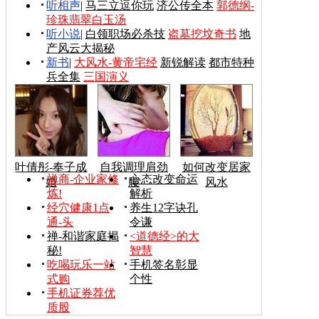
听相声
|
马三立逗你玩
济公传全本
郭德纲-
珍珠翡翠白玉汤
听小说
|
白领职场必杀技
盗墓挖坟奇书
地
产风云大揭秘
新书
|
大风水-黄帝宅经
新锐解读
都市特种
兵全集
三国演义
叶倩彤-奉子成
自我调理肩劲
如何改变居家
禅商-企业家修
心态改变命运
婚
腰
风水
炼!
解析
经穴健康1点
养生12字诀孔
通-头
令谦
禅-和谐家庭揭
<道德经>的大
秘!
智慧
吃喝玩乐一站
手机签名彰显
式购
个性
手机证券荐优
质股