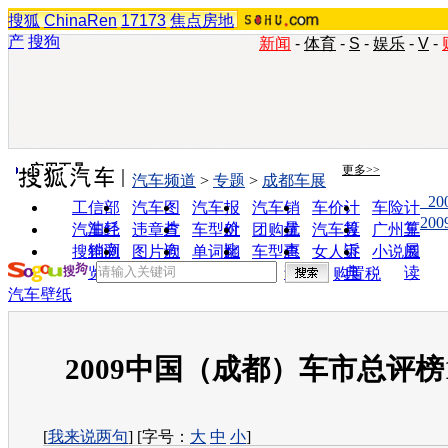
搜狐
ChinaRen
17173
焦点房地
产
搜狗
新闻
-
体育
-
S
-
娱乐
-
V
-
实用工具
更多>>
汽车频道
>
专题
>
成都车展
_2
工信部
汽车图
汽车报
汽车销
车价计
车险计
20
油耗
片
价
量
算
算
汽车经
违章查
车型对
团购优
汽车投
广州车
销商
询
比
惠
诉
展
搜狗浏
图片欣
单词翻
车型查
女人宝
小说阅
览器
赏
译
询
典
读
购置税
汽车壁纸
2009中国（成都）车市总评榜
[
我来说两句
] [字号：
大
中
小
]