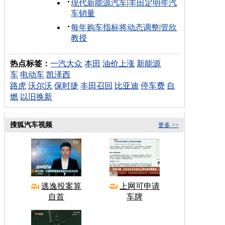
现代新能源汽车
|
丰田定明年汽
车销量
每年购车指标将动态调整
|
管欣
教授
热点标签：
一汽大众
本田
油价上涨
新能源
车
电动车
凯泽西
路虎
沃尔沃
保时捷
丰田召回
比亚迪
停车费
自
燃
以旧换新
搜狐汽车视频
更多 >>
逃逸投案算
上网可申请
自首
车牌