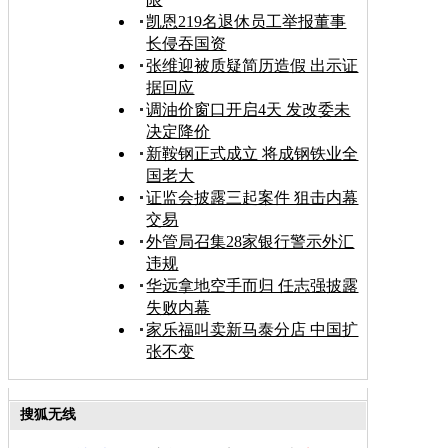
凯恩219名退休员工举报董事
长侵吞国资
张维迎被质疑简历造假 出示证
据回应
调油价窗口开启4天 发改委未
决定降价
新鞍钢正式成立 将成钢铁业全
国老大
证监会披露三起案件 狙击内幕
交易
外管局召集28家银行警示外汇
违规
华远拿地空手而归 任志强披露
失败内幕
家乐福叫卖新马泰分店 中国扩
张不变
搜狐无线