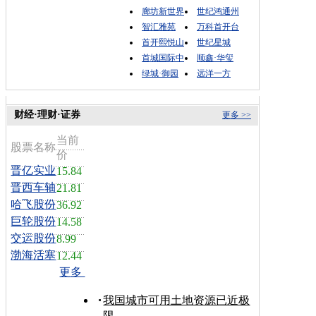
廊坊新世界
世纪鸿通州
智汇雅苑
万科首开台
首开熙悦山
世纪星城
首城国际中
顺鑫·华玺
绿城·御园
远洋一方
财经·理财·证券
更多 >>
当前
股票名称
价
晋亿实业
15.84
晋西车轴
21.81
哈飞股份
36.92
巨轮股份
14.58
交运股份
8.99
渤海活塞
12.44
更多
我国城市可用土地资源已近极
限