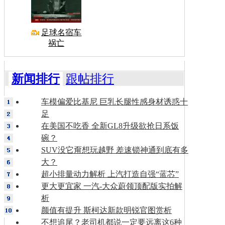
足球名宿车
祸亡
新闻排行
跟帖排行
车模偏爱比基尼 巨乳长腿性感身材诱惑十
足
在美国不吃香 全新GL8升级欲抢日系饭
碗？
SUV没它甭想玩越野 差速锁神通到底有多
大？
超小排量动力解析 上汽打造自强“蓝芯”
更大更宜家 一汽-大众蔚领顶配版实拍解
析
颜值有提升 斯柯达新款明锐官图赏析
不想追尾？老司机都说一定要远离这6种