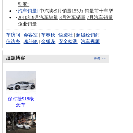
到家”
汽车销量
|
中汽协:9月销量155万 销量前十车型
2010年9月汽车销量
8月汽车销量
7月汽车销量
企业销量
车访间
|
会客室
|
车春秋
|
悟透社
|
超级经销商
信访办
|
魂斗轮
|
金狐谍
|
安全检测
|
汽车视频
更多 >>
保时捷918概
念车