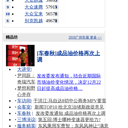
大众朗逸
59895
大众速腾
57915
大众宝来
56578
别克凯越
49678
精品坊
2010广州车展
更多 >>
[车春秋]成品油价格再次上
调
大讲堂
|
尹同跃：
发改委发布通知，结合近期国际
奇瑞汽车
市场油价变化情况，决定12月22
梦想和野
日起提高成品油价格…
心并存
车访间
|
于洪江:马自达8切中公商务MPV要害
会客室
|
新闻TOP10 给北京治堵新政提意见
车春秋
|
发改委发通知 成品油价格再次上调
三博演议
|
第五回:博士哪种变速器更给力?
服务精英
|
东风乘用车曹智：东风风神让“满意