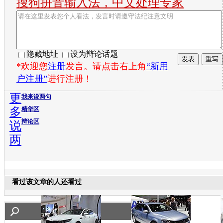
搜狗拼音输入法，中文处理专家
隐藏地址
设为辩论话题
*欢迎您
注册
发言。请点击右上角
“新用
户注册”
进行注册！
更
我来说两句
多
精华区
辩论区
说
两
看过该文章的人还看过