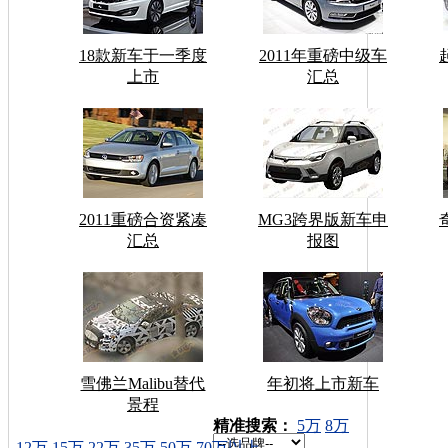
18款新车于一季度
2011年重磅中级车
上市
汇总
2011重磅合资紧凑
MG3跨界版新车申
汇总
报图
雪佛兰Malibu替代
年初将上市新车
景程
车型搜索：
精准搜索：
5万
8万
12万
15万
22万
35万
50万
70万以上