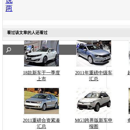
两
看过该文章的人还看过
18款新车于一季度
2011年重磅中级车
上市
汇总
2011重磅合资紧凑
MG3跨界版新车申
汇总
报图