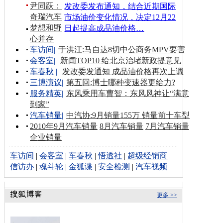
尹同跃：
发改委发布通知，结合近期国际
奇瑞汽车
市场油价变化情况，决定12月22
梦想和野
日起提高成品油价格…
心并存
车访间
|
于洪江:马自达8切中公商务MPV要害
会客室
|
新闻TOP10 给北京治堵新政提意见
车春秋
|
发改委发通知 成品油价格再次上调
三博演议
|
第五回:博士哪种变速器更给力?
服务精英
|
东风乘用车曹智：东风风神让“满意
到家”
汽车销量
|
中汽协:9月销量155万 销量前十车型
2010年9月汽车销量
8月汽车销量
7月汽车销量
企业销量
车访间
|
会客室
|
车春秋
|
悟透社
|
超级经销商
信访办
|
魂斗轮
|
金狐谍
|
安全检测
|
汽车视频
更多 >>