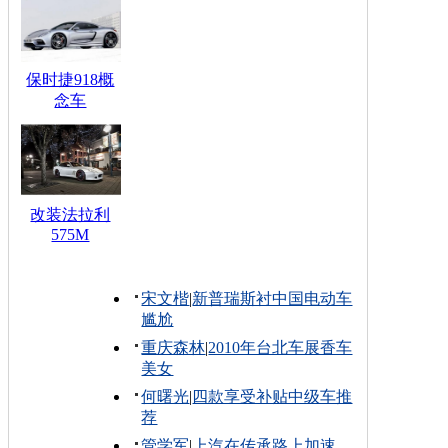
保时捷918概
念车
改装法拉利
575M
宋文楷
|
新普瑞斯衬中国电动车
尴尬
重庆森林
|
2010年台北车展香车
美女
何曙光
|
四款享受补贴中级车推
荐
管学军
|
上汽在传承路上加速