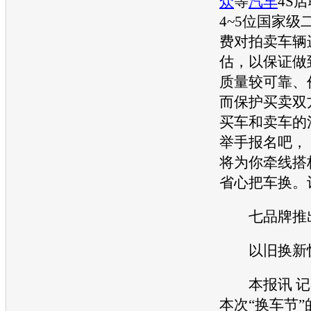
众
等
汽车
4S
4~5位国家级
费对拍卖车辆
估，以保证做
质量较可靠、
而保护买卖双
买车
和卖车的
举手报名吧，
将为你牵线搭
省心把车换。
七品牌推
以旧换新惊
本报讯 记
本次“换车节