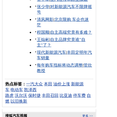
张少华
|
对新能源汽车不限牌摇
号
清风网影
|
北京限购 车企也迷
茫
程国顺
|
自主高端究竟有多难？
王灿彬
|
自主品牌究竟谁"自
主"了？
现代新能源汽车
|
丰田定明年汽
车销量
每年购车指标将动态调整
|
管欣
教授
热点标签：
一汽大众
本田
油价上涨
新能源
车
电动车
凯泽西
路虎
沃尔沃
保时捷
丰田召回
比亚迪
停车费
自
燃
以旧换新
搜狐汽车视频
更多 >>