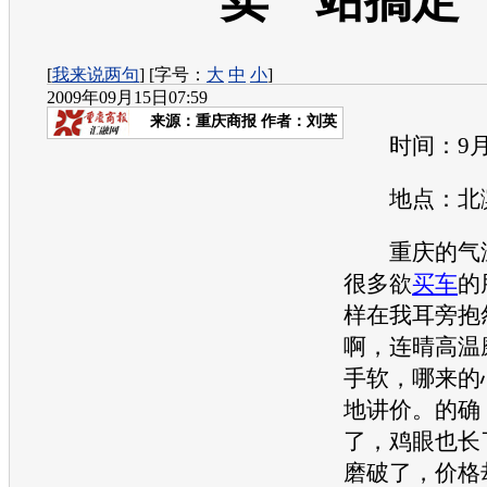
卖一站搞定
[
我来说两句
] [字号：
大
中
小
]
2009年09月15日07:59
来源：
重庆商报
作者：刘英
时间：9月1
地点：北滨
重庆的气温
很多欲
买车
的
样在我耳旁抱
啊，连晴高温
手软，哪来的
地讲价。的确
了，鸡眼也长
磨破了，价格