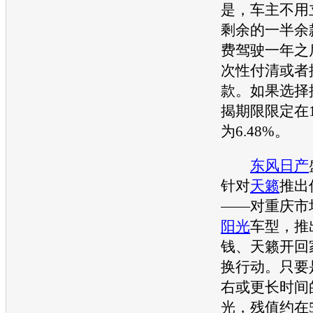
是，车主不用
剩余的一半余
费驾驶一年之
次性付清或者
款。如果选择
揭期限限定在
为6.48%。
东风日产
针对
天籁
推出
——对重庆市
阳光
车型
，推
钱、
天籁
开回
换行动。只要
右或更长时间
光
，残值约在