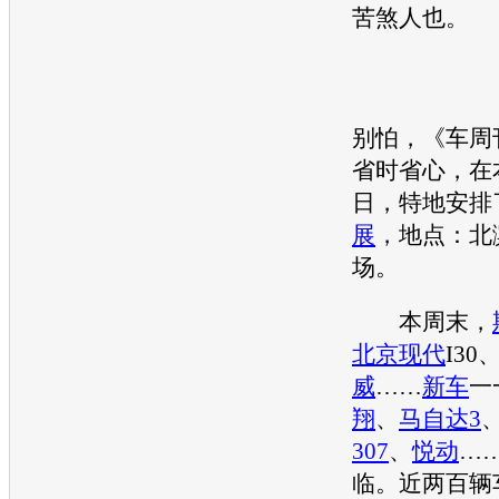
苦煞人也。
别怕，《车周
省时省心，在
日，特地安排
展
，地点：北
场。
本周末，
北京现代
I30
威
……
新车
一
翔
、
马自达3
307
、
悦动
…
临。近两百辆