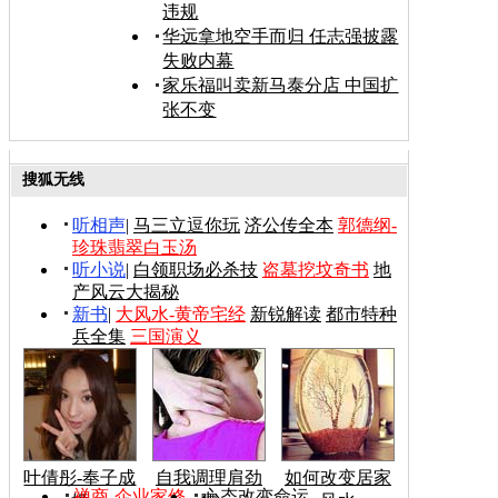
违规
华远拿地空手而归 任志强披露
失败内幕
家乐福叫卖新马泰分店 中国扩
张不变
搜狐无线
听相声
|
马三立逗你玩
济公传全本
郭德纲-
珍珠翡翠白玉汤
听小说
|
白领职场必杀技
盗墓挖坟奇书
地
产风云大揭秘
新书
|
大风水-黄帝宅经
新锐解读
都市特种
兵全集
三国演义
叶倩彤-奉子成
自我调理肩劲
如何改变居家
禅商-企业家修
心态改变命运