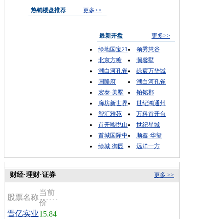
热销楼盘推荐
更多>>
最新开盘
更多>>
绿地国宝21
领秀慧谷
北京方糖
澜馨墅
潮白河孔雀
绿宸万华城
国隆府
潮白河孔雀
宏泰·美墅
铂铭郡
廊坊新世界
世纪鸿通州
智汇雅苑
万科首开台
首开熙悦山
世纪星城
首城国际中
顺鑫·华玺
绿城·御园
远洋一方
财经·理财·证券
更多 >>
当前
股票名称
价
晋亿实业
15.84