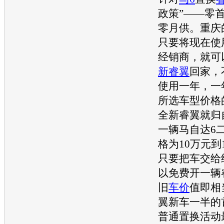
政策”——零
零月供。重庆
只要将现在使
经销商，就可
新睿翼
回家，
使用一年，一
所选
车型
价格
全
新睿翼
就归
一辆
马自达6
格为10万元到
只要把车交给
以免费开一辆
旧
车价
值即相
翼
新车
一半的
普通置换活动