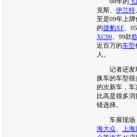
08年的
飞
克斯
、
伊兰特
至是09年上
的
捷豹XF
、0
XC90
、99款
近百万的
车型
人。
记者还发现
换车的
车型
很
的次
新车
，车
比高是很多消
错选择。
车展
现场
海大众
、
上海