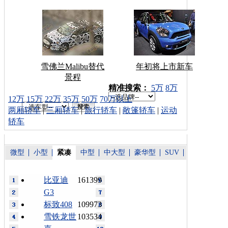
雪佛兰Malibu替代
年初将上市新车
景程
车型搜索：
精准搜索：
5万
8万
12万
15万
22万
35万
50万
70万以上
两厢轿车
|
三厢轿车
|
旅行轿车
|
敞篷轿车
|
运动
轿车
微型
小型
紧凑
中型
中大型
豪华型
SUV
比亚迪
161399
G3
标致408
109973
雪铁龙世
103534