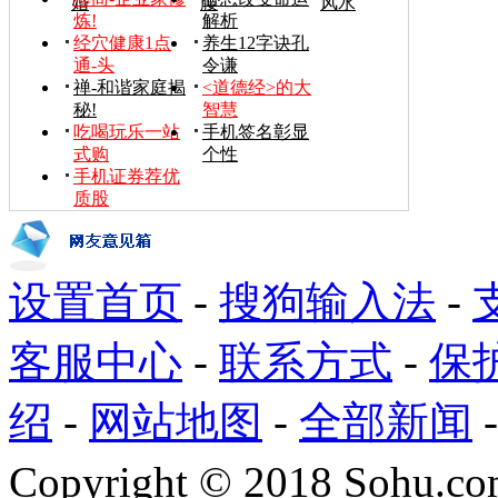
婚
腰
风水
炼!
解析
经穴健康1点
养生12字诀孔
通-头
令谦
禅-和谐家庭揭
<道德经>的大
秘!
智慧
吃喝玩乐一站
手机签名彰显
式购
个性
手机证券荐优
质股
设置首页
-
搜狗输入法
-
客服中心
-
联系方式
-
保
绍
-
网站地图
-
全部新闻
Copyright
©
2018 Sohu.com