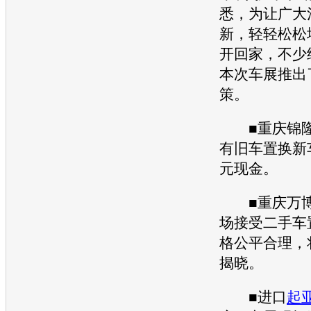
悉，为让广大
新，轻轻松松
开回家，不少
本次
车展
推出
策。
■重庆锦
有旧车置换
新
元现金。
■重庆万
场接受
二手车
格公平合理，
揭晓。
■进口
起