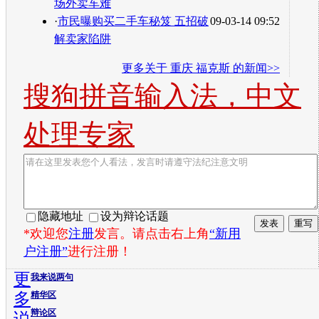
场外卖车难
·
市民曝购买二手车秘笈 五招破
09-03-14 09:52
解卖家陷阱
更多关于
重庆 福克斯
的新闻>>
搜狗拼音输入法，中文
处理专家
隐藏地址
设为辩论话题
*欢迎您
注册
发言。请点击右上角
“新用
户注册”
进行注册！
更
我来说两句
多
精华区
辩论区
说