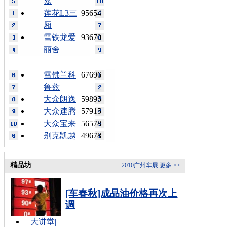
嘉
莲花L3三
95654
厢
雪铁龙爱
93670
丽舍
雪佛兰科
67696
鲁兹
大众朗逸
59895
大众速腾
57915
大众宝来
56578
别克凯越
49678
精品坊
2010广州车展
更多 >>
[车春秋]成品油价格再次上
调
大讲堂
|