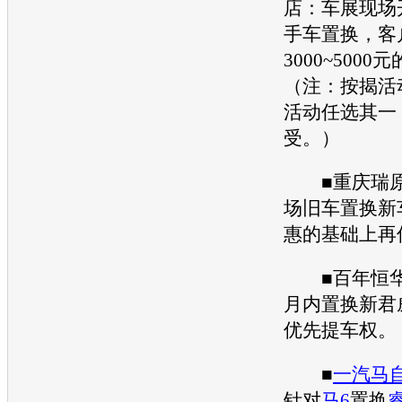
店：
车展
现场
手车
置换，客
3000~500
（注：按揭活
活动任选其一
受。）
■重庆瑞
场旧车置换
新
惠的基础上再优
■百年恒华
月内置换
新君
优先提车权。
■
一汽马
针对
马6
置换