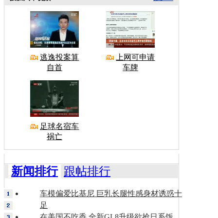
逃逸投案算
上网可申请
自首
车牌
足球名宿车
祸亡
新闻排行
跟帖排行
车模偏爱比基尼 巨乳长腿性感身材诱惑十
足
在美国不吃香 全新GL8升级欲抢日系饭