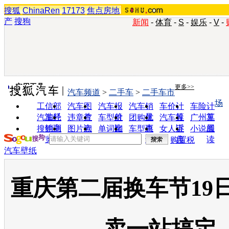
搜狐
ChinaRen
17173
焦点房地
产
搜狗
新闻
-
体育
-
S
-
娱乐
-
V
-
实用工具
更多>>
汽车频道
>
二手车
>
二手车市
场
工信部
汽车图
汽车报
汽车销
车价计
车险计
油耗
片
价
量
算
算
汽车经
违章查
车型对
团购优
汽车投
广州车
销商
询
比
惠
诉
展
搜狗浏
图片欣
单词翻
车型查
女人宝
小说阅
览器
赏
译
询
典
读
购置税
汽车壁纸
重庆第二届换车节19