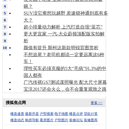
碗？
SUV没它甭想玩越野 差速锁神通到底有多
大？
超小排量动力解析 上汽打造自强“蓝芯”
更大更宜家 一汽-大众蔚领顶配版实拍解
析
颜值有提升 斯柯达新款明锐官图赏析
不想追尾？老司机都说一定要远离这6种
车！
理性买车必须克服的5大“毛病”91.3%的中
国人都有
广汽传祺GS7测试谍照曝光 配大尺寸屏幕
宝沃2017还会火么，会不会重复观致之路
搜狐焦点网
更多 >>
楼盘速查
最新开盘
户型搜索
电子地图
楼盘点评
贷款计算
楼盘动态
购房导航
看房图片
户型图片
装修论坛
装修图库