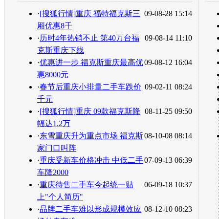
转发至：
·
[搜狐行情]重庆 福特福克斯三
09-08-28 15:14
厢优惠8千
·
历时4年热销不止 第40万台福
09-08-14 11:10
克斯重庆下线
·
优惠进一步 福克斯重庆最高优
09-08-12 16:04
惠8000元
·
春节后重庆小排量二手车跌价
09-02-11 08:24
千元
·
[搜狐行情]重庆 09款福克斯降
08-11-25 09:50
幅达1.2万
·
东雪重庆升为重点市场 福克斯
08-10-08 08:14
家门口叫阵
·
重庆受新车价格冲击 中低二手
07-09-13 06:39
车降2000
·
重庆待售二手车今起统一贴
06-09-18 10:37
上"个人简历"
·
品牌二手车难以形成规模效应
08-12-10 08:23