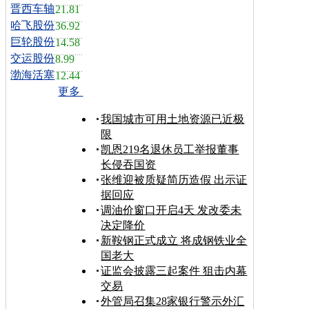
晋西车轴
21.81
哈飞股份
36.92
巨轮股份
14.58
交运股份
8.99
渤海活塞
12.44
更多
我国城市可用土地资源已近极
限
凯恩219名退休员工举报董事
长侵吞国资
张维迎被质疑简历造假 出示证
据回应
调油价窗口开启4天 发改委未
决定降价
新鞍钢正式成立 将成钢铁业全
国老大
证监会披露三起案件 狙击内幕
交易
外管局召集28家银行警示外汇