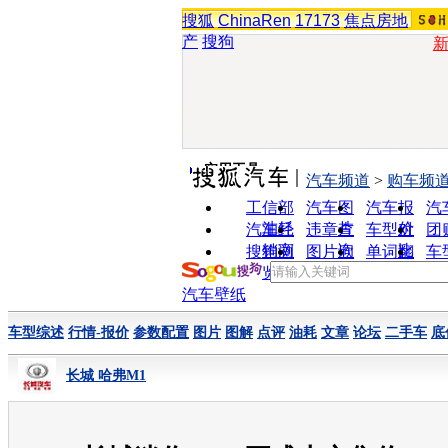
搜狐
ChinaRen
17173
焦点房地
产
搜狗
实用工具
汽车频道
>
购车频
工信部
汽车图
汽车报
汽
油耗
片
价
汽车经
违章查
车型对
团
销商
询
比
搜狗浏
图片欣
单词翻
车
览器
赏
译
汽车壁纸
车型综述
行情-报价
参数配置
图片
图解
点评
油耗
文章
论坛
二手车
底
长城 哈弗M1