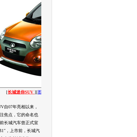
[
长城迷你SUV
][
图片
][
新闻
][
社区
][
经销商报价
]
自07年亮相以来，
注焦点，它的命名也
前长城汽车曾正式宣
弗1”，上市前，长城汽