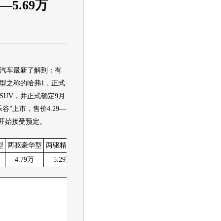
—5.69万
汽车最新了解到：有
车型之称的哈弗1，正式
SUV，并正式确定9月
谷”上市，售价4.29—
已开始接受预定。
型
两驱豪华型
两驱精英型
四驱舒适型
四驱豪华型
四驱精英型
4.79万
5.29万
4.69万
5.19万
5.69万