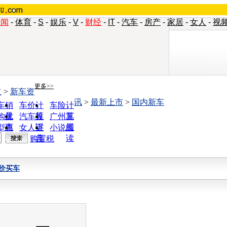
新闻
-
体育
-
S
-
娱乐
-
V
-
财经
-
IT
-
汽车
-
房产
-
家居
-
女人
-
视
更多>>
道
>
新车资
讯
>
最新上市
>
国内新车
车销
车价计
车险计
量
算
算
购优
汽车投
广州车
惠
诉
展
型查
女人宝
小说阅
询
典
读
购置税
价买车