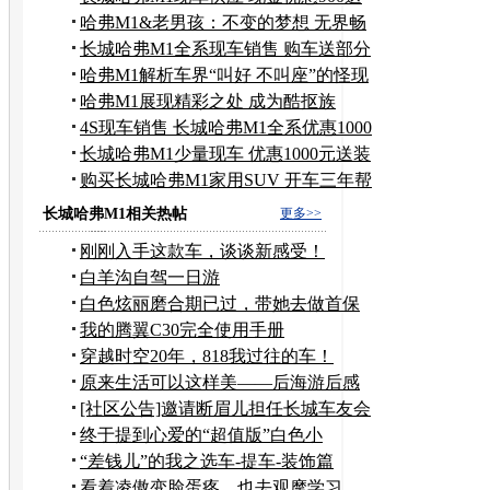
装潢
哈弗M1&老男孩：不变的梦想 无界畅
行
长城哈弗M1全系现车销售 购车送部分
装潢
哈弗M1解析车界“叫好 不叫座”的怪现
象
哈弗M1展现精彩之处 成为酷抠族
的“菜”
4S现车销售 长城哈弗M1全系优惠1000
元
长城哈弗M1少量现车 优惠1000元送装
潢
购买长城哈弗M1家用SUV 开车三年帮
你养
长城哈弗M1相关热帖
更多>>
刚刚入手这款车，谈谈新感受！
白羊沟自驾一日游
白色炫丽磨合期已过，带她去做首保
啦~
我的腾翼C30完全使用手册
穿越时空20年，818我过往的车！
原来生活可以这样美——后海游后感
[社区公告]邀请断眉儿担任长城车友会
论坛斑竹
终于提到心爱的“超值版”白色小
傲！！！
“差钱儿”的我之选车-提车-装饰篇
看着凌傲变脸蛋疼，也去观摩学习，