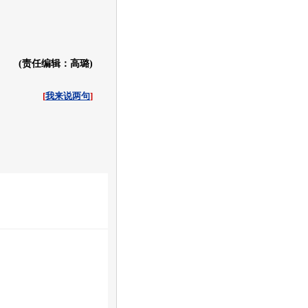
(责任编辑：高璐)
[
我来说两句
]
收起
白社会
百度i贴吧