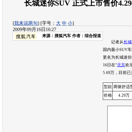
长城迷你SUV 正式上市售价4.29
[
我来说两句
] [字号：
大
中
小
]
2009年09月16日16:27
来源：
搜狐汽车
作者：综合报道
记者从
长城
国内最小SUV
更名为长城迷你
16日在“
北京
欢乐
5.69万，目前
型款
两驱舒适
价格
4.29万