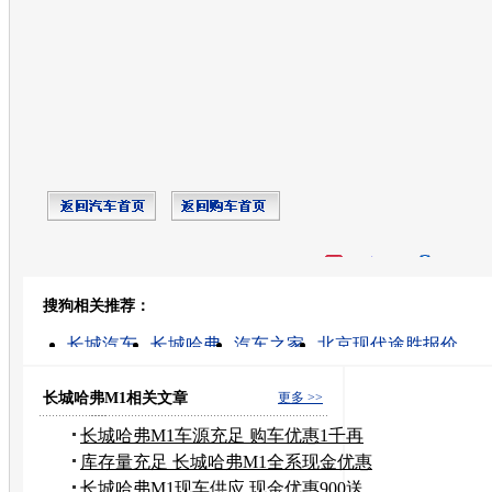
开心网
人人网
豆瓣
搜狗相关推荐：
转发至：
长城汽车
长城哈弗
汽车之家
北京现代途胜报价
长城的图片
海尚305
北京奔驰c230价格
新款宝马x3
1.3l汽车
最新汽车报价
长城哈弗M1相关文章
更多 >>
长城哈弗M1车源充足 购车优惠1千再
送礼
库存量充足 长城哈弗M1全系现金优惠
2千
长城哈弗M1现车供应 现金优惠900送