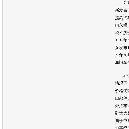
２０
斯发布
提高
汽
口关税
税不少
０８年
又发布
９年１
和旧车
在俄
情况下
价格优
口散件
外
汽车
到太大
自于中
们赢得