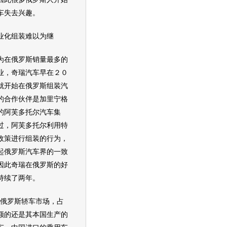
车失去兴趣。
化组装难以为继
在俄罗斯销量最多的
业，
奇瑞
汽车
早在２０
就开始在俄罗斯组装
汽
的合作伙伴是加里宁格
的阿芙多托尔
汽车
集
过，阿芙多托尔利用特
政策进行组装的行为，
起俄罗斯
汽车
界的一致
因此
奇瑞
在俄罗斯的好
持续了两年。
罗斯轿车市场，占
额的还是其本国生产的