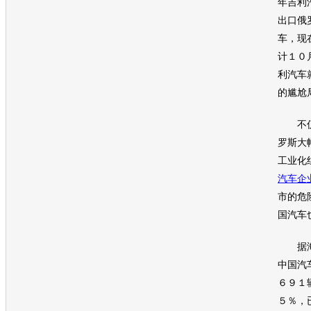
年
吉利
出口俄
车，现
计１０
利汽车
的尴尬
不仅
罗斯大
工业化
汽车企
市的危
国
汽车
据海
中国
汽
６９１
５％，