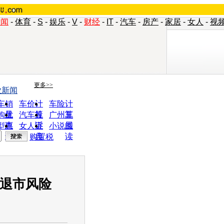
新闻
-
体育
-
S
-
娱乐
-
V
-
财经
-
IT
-
汽车
-
房产
-
家居
-
女人
-
视
更多>>
业新闻
车销
车价计
车险计
量
算
算
购优
汽车投
广州车
惠
诉
展
型查
女人宝
小说阅
询
典
读
购置税
临退市风险