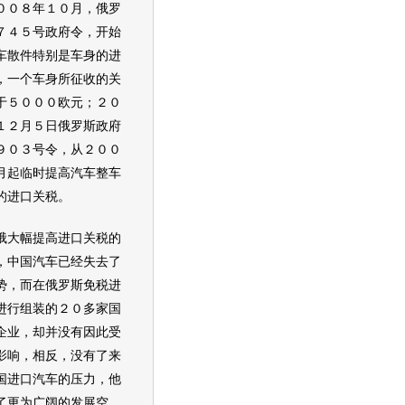
０８年１０月，俄罗
７４５号政府令，开始
车
散件特别是车身的进
，一个车身所征收的关
于５０００欧元；２０
１２月５日俄罗斯政府
９０３号令，从２００
月起临时提高
汽车
整车
的进口关税。
大幅提高进口关税的
，中国
汽车
已经失去了
势，而在俄罗斯免税进
进行组装的２０多家国
企业
，却并没有因此受
影响，相反，没有了来
国进口
汽车
的压力，他
了更为广阔的发展空