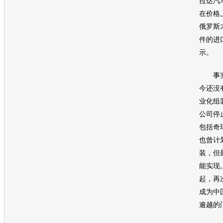
拉达
汽
在价格
俄罗斯
件的进
示。
事实
今还没
业化组
公司停
包括
奇
也曾计
装，但
能实现
起，再
成为中
逾越的