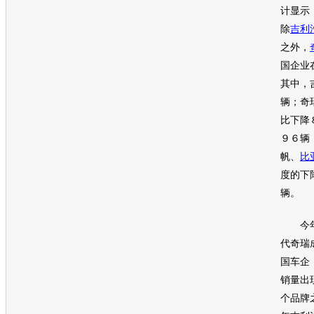
计显示
除
吉利
之外，
国企业
其中，
辆；
奇
比下降
９６辆
帆
、
比
度的下
辆。
今年
代
奇瑞
国车企
销量出
个品牌