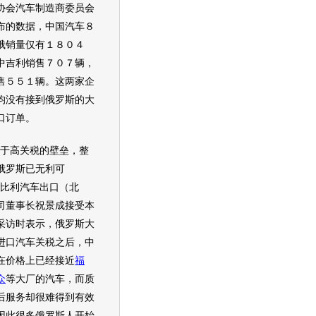
协会
汽车
制造商委员会
布的数据，中国
汽车
８
俄销量仅有１８０４
中
吉利
销售７０７辆，
售５５１辆。这两家企
均没有接到俄罗斯的大
口订单。
高关税的壁垒，整
俄罗斯已无利可
希比利
汽车
出口（北
司董事长祝景成接受本
采访时表示，俄罗斯大
进口
汽车
关税之后，中
在价格上已经接近
福
众
等大厂的
汽车
，而质
后服务却很难得到有效
因此很多俄罗斯人开始