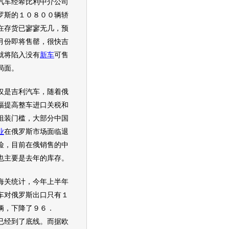
汽车
经希比利中介公司
罗斯的１０８００辆轿
在存货已寥寥无几，预
月份即将售罄，很快
吉
就将陷入没有
新车
可售
局面。
是
吉利汽车
，随着俄
幅提高整车进口关税和
组装门槛，大部分中国
业
在俄罗斯市场面临退
险，目前在俄销售的中
也主要是去年的库存。
关统计，今年上半年
车
对俄罗斯出口只有１
辆，下降了９６．
已经到了底线。而据欧