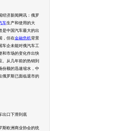
经济新闻网讯：俄罗
汽车
生产和使用的大
曾是中国
汽车
最大的出
国，但在
金融危机
背景
国车企未能对俄
汽车
工
整和市场的变化作出快
应。从几年前的热销到
场份额的迅速缩水，中
在俄罗斯已面临退市的
出口下滑到底
斯欧洲商业协会的统