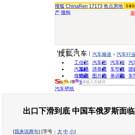
搜狐
ChinaRen
17173
焦点房地
产
搜狗
实用工具
汽车频道
>
汽车行
工信部
汽车图
汽车报
汽
油耗
片
价
汽车经
违章查
车型对
团
销商
询
比
搜狗浏
图片欣
单词翻
车
览器
赏
译
汽车壁纸
出口下滑到底 中国车俄罗斯面
[
我来说两句
] [字号：
大
中
小
]