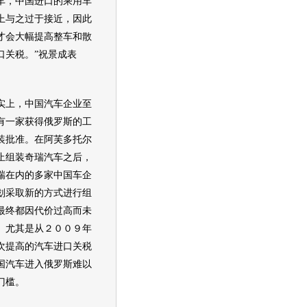
车
，中国进口的乘用车
上与之过于接近，因此
才会大幅提高整车和散
口关税。”祝景成表
上，中国
汽车企业
至
有一家获得俄罗斯的工
装批准。在阿芙多托尔
止组装
奇瑞
汽车
之后，
瑞
在内的多家中国车企
划采取新的方式进行组
最终都因代价过高而未
。尤其是从２００９年
次提高的
汽车
进口关税
国
汽车
进入俄罗斯难以
门槛。