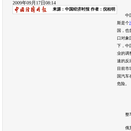
2009年09月17日08:14
来源：
中国经济时报
作者：倪柏明
中国
斯是个
国，也
口对象
下，中
业的调
速的反
目前市
国
汽车
危险。
整车
俄罗