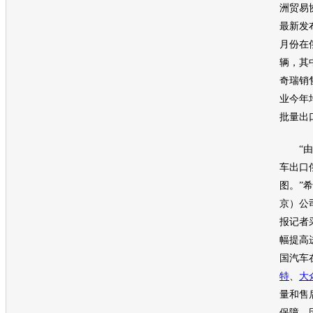
洲贸易
最新发
月份在
辆，其
奇瑞
销
业今年
批量出
“由于
车出口
图。”
京）公
报记者
幅提高
国
汽车
特
、
大
量和售
保障，