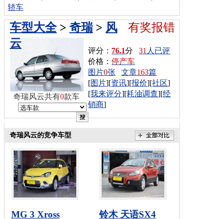
轿车
车型大全
>
奇瑞
>
风
有奖报错
云
评分：
76.1
分
31
人已评
价格：
停产车
图片
0
张
文章
163
篇
[
图片
][
资讯
][
报价
][
社区
]
[
我来评分
][
耗油调查
][
经
奇瑞风云共有
0
款车
销商
]
奇瑞风云的竞争车型
MG 3 Xross
铃木 天语SX4