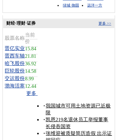
绿城·御园
远洋一方
财经·理财·证券
更多 >>
当前
股票名称
价
晋亿实业
15.84
晋西车轴
21.81
哈飞股份
36.92
巨轮股份
14.58
交运股份
8.99
渤海活塞
12.44
更多
我国城市可用土地资源已近极
限
凯恩219名退休员工举报董事
长侵吞国资
张维迎被质疑简历造假 出示证