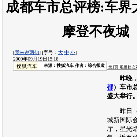
成都车市总评榜:车界
摩登不夜城
[
我来说两句
] [字号：
大
中
小
]
2009年09月19日15:18
来源：
搜狐汽车
作者：综合报道
昨晚，
都
）车市
盛大举行
昨日（1
城新国际
厅，星光