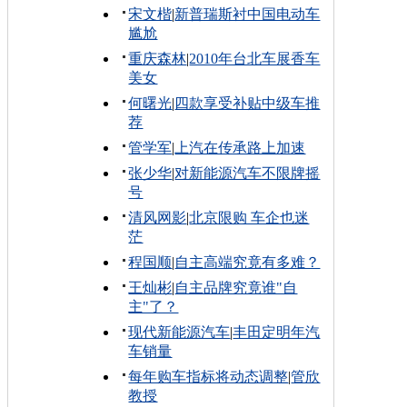
宋文楷
|
新普瑞斯衬中国电动车
尴尬
重庆森林
|
2010年台北车展香车
美女
何曙光
|
四款享受补贴中级车推
荐
管学军
|
上汽在传承路上加速
张少华
|
对新能源汽车不限牌摇
号
清风网影
|
北京限购 车企也迷
茫
程国顺
|
自主高端究竟有多难？
王灿彬
|
自主品牌究竟谁"自
主"了？
现代新能源汽车
|
丰田定明年汽
车销量
每年购车指标将动态调整
|
管欣
教授