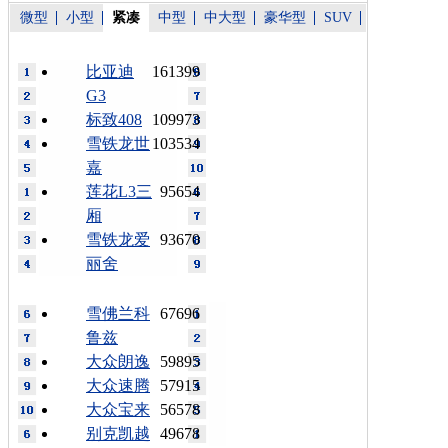
微型
小型
紧凑
中型
中大型
豪华型
SUV
比亚迪
161399
G3
标致408
109973
雪铁龙世
103534
嘉
莲花L3三
95654
厢
雪铁龙爱
93670
丽舍
雪佛兰科
67696
鲁兹
大众朗逸
59895
大众速腾
57915
大众宝来
56578
别克凯越
49678