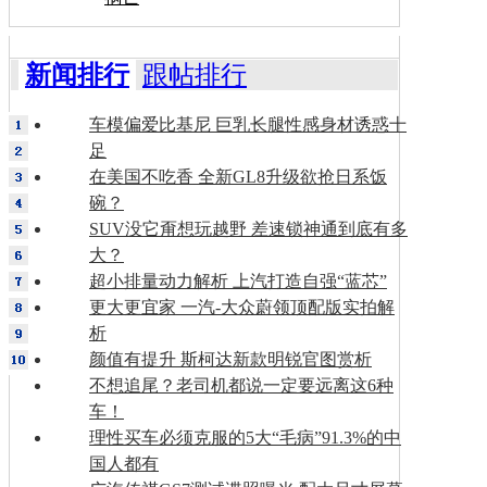
新闻排行
跟帖排行
车模偏爱比基尼 巨乳长腿性感身材诱惑十
足
在美国不吃香 全新GL8升级欲抢日系饭
碗？
SUV没它甭想玩越野 差速锁神通到底有多
大？
超小排量动力解析 上汽打造自强“蓝芯”
更大更宜家 一汽-大众蔚领顶配版实拍解
析
颜值有提升 斯柯达新款明锐官图赏析
不想追尾？老司机都说一定要远离这6种
车！
理性买车必须克服的5大“毛病”91.3%的中
国人都有