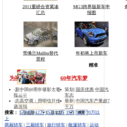
2011重磅合资紧凑
MG3跨界版新车申
汇总
报图
雪佛兰Malibu替代
年初将上市新车
景程
车型搜
精准
为祖国同喝彩
60年汽车梦
·
新中国60周年摄影大赛
策划
|
国庆优惠
中国汽
国庆彩车撤离天安门
报名中
车志
·
志高空调：用明信片传
最新
|
中国汽车产量超7
从10月12日凌晨开始，国庆彩车将正式告别
递祝福
千万
广场…[
详细
]
索：
搜索：
5万
8万
12万
15万
22万
35万
50万
70万以
上
两厢轿车
|
三厢轿车
|
旅行轿车
|
敞篷轿车
|
运动