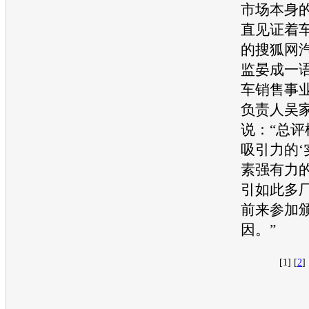
市场本身
直见证着
的搜狐网
监晏成一
车销售事
负责人吴
说：“总评
吸引力的‘
素强有力
引如此多
前来参加
因。”
[1] [
2
] 