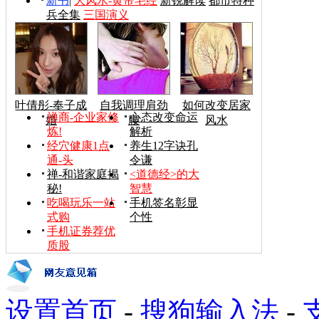
新书
|
大风水-黄帝宅经
新锐解读
都市特种
兵全集
三国演义
叶倩彤-奉子成
自我调理肩劲
如何改变居家
禅商-企业家修
心态改变命运
婚
腰
风水
炼!
解析
经穴健康1点
养生12字诀孔
通-头
令谦
禅-和谐家庭揭
<道德经>的大
秘!
智慧
吃喝玩乐一站
手机签名彰显
式购
个性
手机证券荐优
质股
设置首页
-
搜狗输入法
-