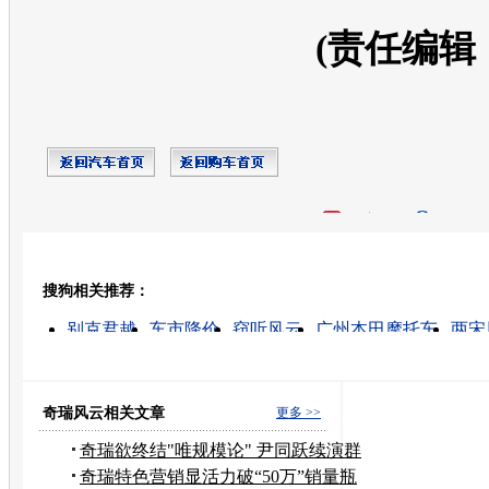
(责任编辑
开心网
人人网
豆瓣
搜狗相关推荐：
转发至：
别克君越
车市降价
窃听风云
广州本田摩托车
两宋
日产汽车报价
福特汽车饰品
云南汽车网
日产汽车
别克君越报价
奇瑞风云相关文章
更多 >>
奇瑞欲终结"唯规模论" 尹同跃续演群
狼战术
奇瑞特色营销显活力破“50万”销量瓶