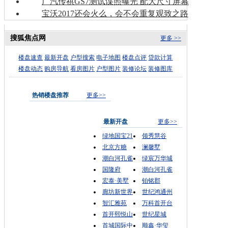
广汽传祺GS7测试谍照曝光 配大尺寸屏幕
宝沃2017还会火么，会不会重复观致之路
搜狐焦点网
更多 >>
楼盘速查
最新开盘
户型搜索
电子地图
楼盘点评
贷款计算
楼盘动态
购房导航
看房图片
户型图片
装修论坛
装修图库
热销楼盘推荐
更多>>
最新开盘
更多>>
绿地国宝21
领秀慧谷
北京方糖
澜馨墅
潮白河孔雀
绿宸万华城
国隆府
潮白河孔雀
宏泰·美墅
铂铭郡
廊坊新世界
世纪鸿通州
智汇雅苑
万科首开台
首开熙悦山
世纪星城
首城国际中
顺鑫·华玺