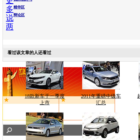
更
多
精华区
辩论区
说
两
看过该文章的人还看过
18款新车于一季度
2011年重磅中级车
上市
汇总