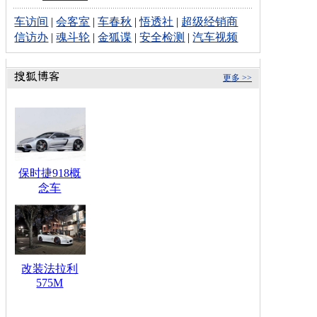
车访间
|
会客室
|
车春秋
|
悟透社
|
超级经销商
信访办
|
魂斗轮
|
金狐谍
|
安全检测
|
汽车视频
更多 >>
保时捷918概
念车
改装法拉利
575M