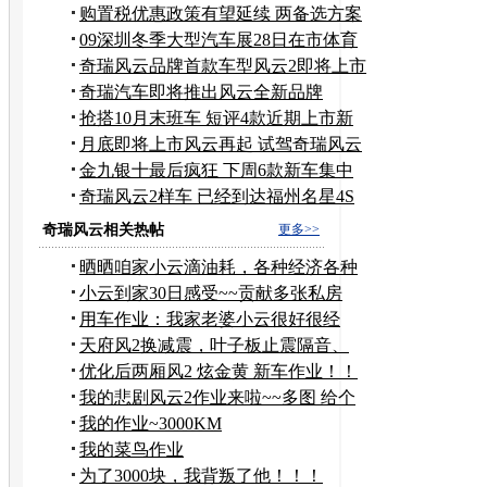
颈
购置税优惠政策有望延续 两备选方案
待定
09深圳冬季大型汽车展28日在市体育
馆开展
奇瑞风云品牌首款车型风云2即将上市
奇瑞汽车即将推出风云全新品牌
抢搭10月末班车 短评4款近期上市新
车
月底即将上市风云再起 试驾奇瑞风云
2
金九银十最后疯狂 下周6款新车集中
上市
奇瑞风云2样车 已经到达福州名星4S
店
奇瑞风云相关热帖
更多>>
晒晒咱家小云滴油耗，各种经济各种
省~~哈哈！！
小云到家30日感受~~贡献多张私房
照！！！
用车作业：我家老婆小云很好很经
济。。。
天府风2换减震，叶子板止震隔音、
LED补充作业
优化后两厢风2 炫金黄 新车作业！！
我的悲剧风云2作业来啦~~多图 给个
认证？
我的作业~3000KM
我的菜鸟作业
为了3000块，我背叛了他！！！