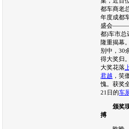
集，近百
都车商老
年度成都
盛会———
都)车市总
隆重揭幕
别中，30
得大奖归。
大奖花落
君越
，笑
愧。获奖
21日的
车
颁奖
搏
昨晚，