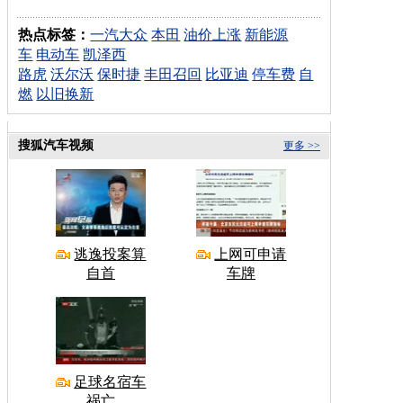
热点标签：
一汽大众
本田
油价上涨
新能源
车
电动车
凯泽西
路虎
沃尔沃
保时捷
丰田召回
比亚迪
停车费
自
燃
以旧换新
搜狐汽车视频
更多 >>
逃逸投案算
上网可申请
自首
车牌
足球名宿车
祸亡