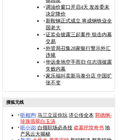
据回应
调油价窗口开启4天 发改委未
决定降价
新鞍钢正式成立 将成钢铁业全
国老大
证监会披露三起案件 狙击内幕
交易
外管局召集28家银行警示外汇
违规
华远拿地空手而归 任志强披露
失败内幕
家乐福叫卖新马泰分店 中国扩
张不变
搜狐无线
听相声
|
马三立逗你玩
济公传全本
郭德纲-
珍珠翡翠白玉汤
听小说
|
白领职场必杀技
盗墓挖坟奇书
地
产风云大揭秘