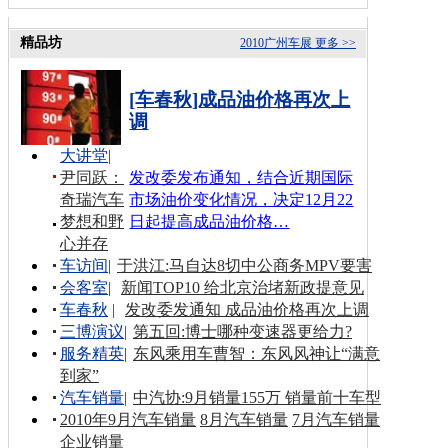
精品坊
2010广州车展
更多 >>
[车春秋]成品油价格再次上
调
大讲堂
|
尹同跃：
发改委发布通知，结合近期国际
奇瑞汽车
市场油价变化情况，决定12月22
梦想和野
日起提高成品油价格…
心并存
车访间
|
于洪江:马自达8切中公商务MPV要害
会客室
|
新闻TOP10 给北京治堵新政提意见
车春秋
|
发改委发通知 成品油价格再次上调
三博演议
|
第五回:博士哪种变速器更给力?
服务精英
|
东风乘用车曹智：东风风神让“满意
到家”
汽车销量
|
中汽协:9月销量155万 销量前十车型
2010年9月汽车销量
8月汽车销量
7月汽车销量
企业销量