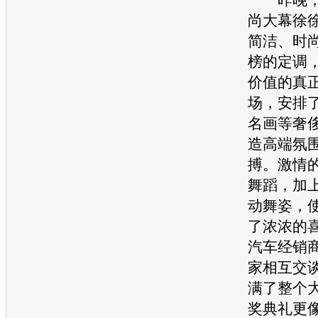
尚大幕徐
简洁、时
榜的定调
价值的真
场，安排
名画等奢
造高端氛
搏。激情
舞蹈，加
动舞姿，
了浓浓的
汽车
经销
家相互交
满了整个
奖典礼更