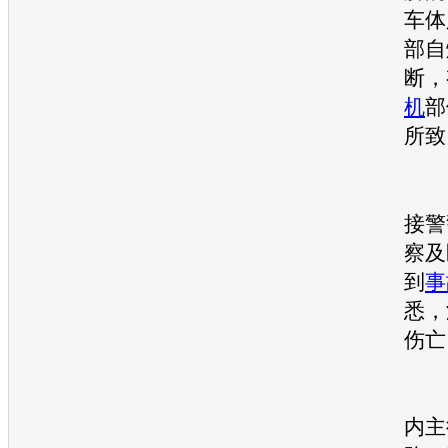
车体
部自
断，
机
部
所致
接警
察及
到
事
悉，
伤亡
目
内主