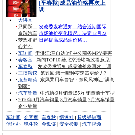
[车春秋]成品油价格再次上
调
大讲堂
|
尹同跃：
发改委发布通知，结合近期国际
奇瑞汽车
市场油价变化情况，决定12月22
梦想和野
日起提高成品油价格…
心并存
车访间
|
于洪江:马自达8切中公商务MPV要害
会客室
|
新闻TOP10 给北京治堵新政提意见
车春秋
|
发改委发通知 成品油价格再次上调
三博演议
|
第五回:博士哪种变速器更给力?
服务精英
|
东风乘用车曹智：东风风神让“满意
到家”
汽车销量
|
中汽协:9月销量155万 销量前十车型
2010年9月汽车销量
8月汽车销量
7月汽车销量
企业销量
车访间
|
会客室
|
车春秋
|
悟透社
|
超级经销商
信访办
|
魂斗轮
|
金狐谍
|
安全检测
|
汽车视频