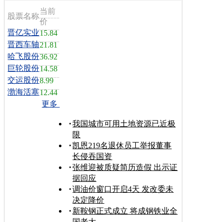
当前
股票名称
价
晋亿实业
15.84
晋西车轴
21.81
哈飞股份
36.92
巨轮股份
14.58
交运股份
8.99
渤海活塞
12.44
更多
我国城市可用土地资源已近极
限
凯恩219名退休员工举报董事
长侵吞国资
张维迎被质疑简历造假 出示证
据回应
调油价窗口开启4天 发改委未
决定降价
新鞍钢正式成立 将成钢铁业全
国老大