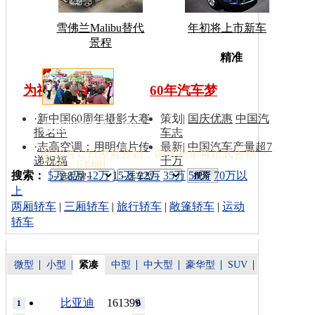
雪佛兰Malibu替代
年初将上市新车
景程
车型搜
精准
为祖国同喝彩
60年汽车梦
·
新中国60周年摄影大赛
策划
|
国庆优惠
中国汽
国庆彩车撤离天安门
报名中
车志
·
志高空调：用明信片传
最新
|
中国汽车产量超7
从10月12日凌晨开始，国庆彩车将正式告别
递祝福
千万
广场…[
详细
]
索：
搜索：
5万
8万
12万
15万
22万
35万
50万
70万以
上
两厢轿车
|
三厢轿车
|
旅行轿车
|
敞篷轿车
|
运动
轿车
微型
小型
紧凑
中型
中大型
豪华型
SUV
比亚迪
161399