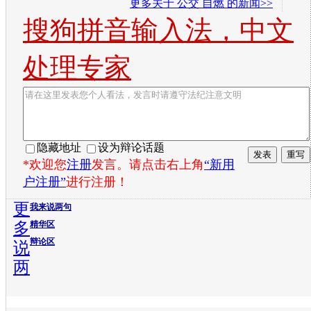
更多关于
公交 自燃
的新闻>>
搜狗拼音输入法，中文
处理专家
隐藏地址
设为辩论话题
*欢迎您
注册
发言。请点击右上角
“新用
户注册”
进行注册！
更
我来说两句
多
精华区
辩论区
说
两