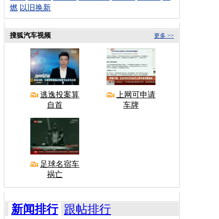
燃
以旧换新
搜狐汽车视频
更多 >>
逃逸投案算
上网可申请
自首
车牌
足球名宿车
祸亡
新闻排行
跟帖排行