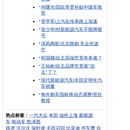
何曙光
|
四款享受补贴中级车推
荐
管学军
|
上汽在传承路上加速
张少华
|
对新能源汽车不限牌摇
号
清风网影
|
北京限购 车企也迷
茫
程国顺
|
自主高端究竟有多难？
王灿彬
|
自主品牌究竟谁"自
主"了？
现代新能源汽车
|
丰田定明年汽
车销量
每年购车指标将动态调整
|
管欣
教授
热点标签：
一汽大众
本田
油价上涨
新能源
车
电动车
凯泽西
路虎
沃尔沃
保时捷
丰田召回
比亚迪
停车费
自