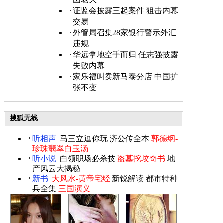
证监会披露三起案件 狙击内幕
交易
外管局召集28家银行警示外汇
违规
华远拿地空手而归 任志强披露
失败内幕
家乐福叫卖新马泰分店 中国扩
张不变
搜狐无线
听相声
|
马三立逗你玩
济公传全本
郭德纲-
珍珠翡翠白玉汤
听小说
|
白领职场必杀技
盗墓挖坟奇书
地
产风云大揭秘
新书
|
大风水-黄帝宅经
新锐解读
都市特种
兵全集
三国演义