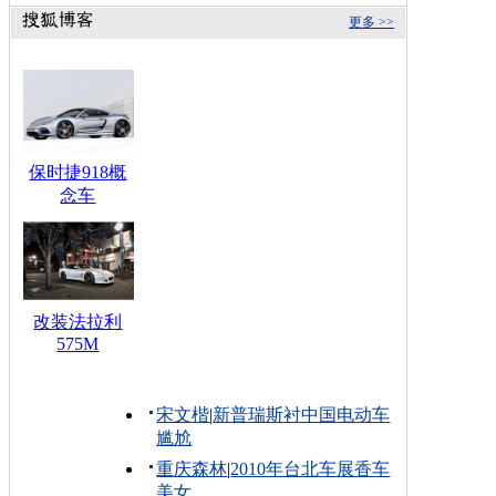
更多 >>
保时捷918概
念车
改装法拉利
575M
宋文楷
|
新普瑞斯衬中国电动车
尴尬
重庆森林
|
2010年台北车展香车
美女