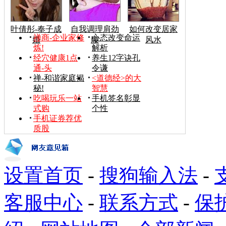
叶倩彤-奉子成
自我调理肩劲
如何改变居家
禅商-企业家修
心态改变命运
婚
腰
风水
炼!
解析
经穴健康1点
养生12字诀孔
通-头
令谦
禅-和谐家庭揭
<道德经>的大
秘!
智慧
吃喝玩乐一站
手机签名彰显
式购
个性
手机证券荐优
质股
设置首页
-
搜狗输入法
-
客服中心
-
联系方式
-
保