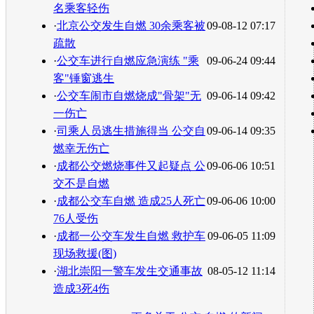
名乘客轻伤
·
北京公交发生自燃 30余乘客被
09-08-12 07:17
疏散
·
公交车进行自燃应急演练 "乘
09-06-24 09:44
客"锤窗逃生
·
公交车闹市自燃烧成"骨架"无
09-06-14 09:42
一伤亡
·
司乘人员逃生措施得当 公交自
09-06-14 09:35
燃幸无伤亡
·
成都公交燃烧事件又起疑点 公
09-06-06 10:51
交不是自燃
·
成都公交车自燃 造成25人死亡
09-06-06 10:00
76人受伤
·
成都一公交车发生自燃 救护车
09-06-05 11:09
现场救援(图)
·
湖北崇阳一警车发生交通事故
08-05-12 11:14
造成3死4伤