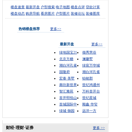
楼盘速查
最新开盘
户型搜索
电子地图
楼盘点评
贷款计算
楼盘动态
购房导航
看房图片
户型图片
装修论坛
装修图库
热销楼盘推荐
更多>>
最新开盘
更多>>
绿地国宝21
领秀慧谷
北京方糖
澜馨墅
潮白河孔雀
绿宸万华城
国隆府
潮白河孔雀
宏泰·美墅
铂铭郡
廊坊新世界
世纪鸿通州
智汇雅苑
万科首开台
首开熙悦山
世纪星城
首城国际中
顺鑫·华玺
绿城·御园
远洋一方
财经·理财·证券
更多 >>