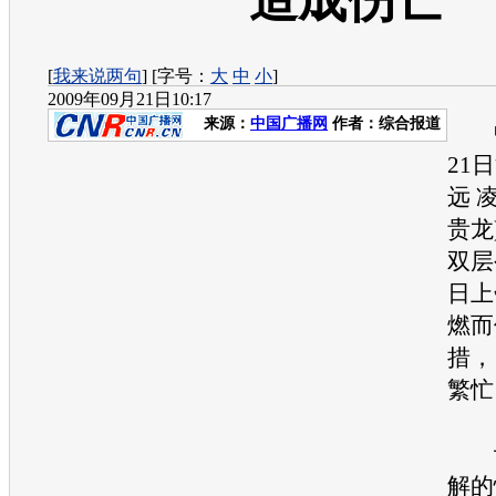
造成伤亡
[
我来说两句
] [字号：
大
中
小
]
2009年09月21日10:17
来源：
中国广播网
作者：综合报道
中
21
远 
贵龙
双层
日上
燃而
措，
繁忙
记
解的