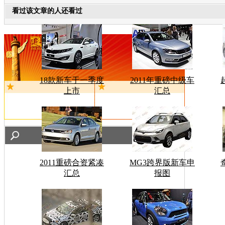
看过该文章的人还看过
18款新车于一季度
2011年重磅中级车
上市
汇总
2011重磅合资紧凑
MG3跨界版新车申
汇总
报图