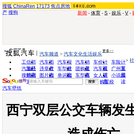
搜狐
ChinaRen
17173
焦点房地
产
搜狗
新闻
-
体育
-
S
-
娱乐
-
V
-
实用工具
更多>>
汽车频道
>
汽车文化生活娱乐
>
工信部
汽车图
汽车报
汽车销
车价计
车险计
油耗
片
价
量
算
算
汽车经
违章查
车型对
团购优
汽车投
广州车
销商
询
比
惠
诉
展
搜狗浏
图片欣
单词翻
车型查
女人宝
小说阅
览器
赏
译
询
典
读
购置税
汽车壁纸
西宁双层公交车辆发生