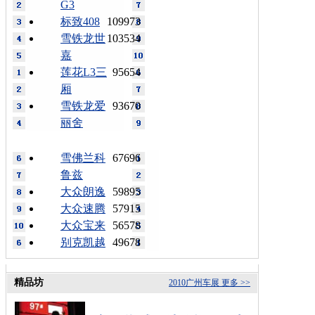
G3
标致408
109973
雪铁龙世
103534
嘉
莲花L3三
95654
厢
雪铁龙爱
93670
丽舍
雪佛兰科
67696
鲁兹
大众朗逸
59895
大众速腾
57915
大众宝来
56578
别克凯越
49678
精品坊
2010广州车展
更多 >>