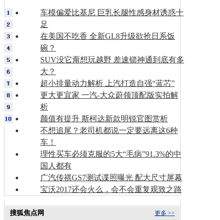
车模偏爱比基尼 巨乳长腿性感身材诱惑十
足
在美国不吃香 全新GL8升级欲抢日系饭
碗？
SUV没它甭想玩越野 差速锁神通到底有多
大？
超小排量动力解析 上汽打造自强“蓝芯”
更大更宜家 一汽-大众蔚领顶配版实拍解
析
颜值有提升 斯柯达新款明锐官图赏析
不想追尾？老司机都说一定要远离这6种
车！
理性买车必须克服的5大“毛病”91.3%的中
国人都有
广汽传祺GS7测试谍照曝光 配大尺寸屏幕
宝沃2017还会火么，会不会重复观致之路
搜狐焦点网
更多 >>