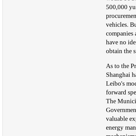
500,000 yua
procurement
vehicles. B
companies 
have no ide
obtain the 
As to the P
Shanghai h
Leibo's mod
forward spe
The Munici
Government 
valuable ex
energy ma