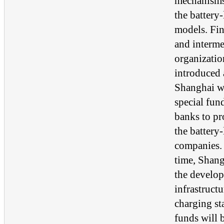
mechanisms
the battery
models. Fin
and interme
organizatio
introduced 
Shanghai wi
special fun
banks to pr
the battery
companies. 
time, Shan
the develop
infrastructu
charging st
funds will 