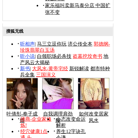
家乐福叫卖新马泰分店 中国扩
张不变
搜狐无线
听相声
|
马三立逗你玩
济公传全本
郭德纲-
珍珠翡翠白玉汤
听小说
|
白领职场必杀技
盗墓挖坟奇书
地
产风云大揭秘
新书
|
大风水-黄帝宅经
新锐解读
都市特种
兵全集
三国演义
叶倩彤-奉子成
自我调理肩劲
如何改变居家
禅商-企业家修
心态改变命运
婚
腰
风水
炼!
解析
经穴健康1点
养生12字诀孔
通-头
令谦