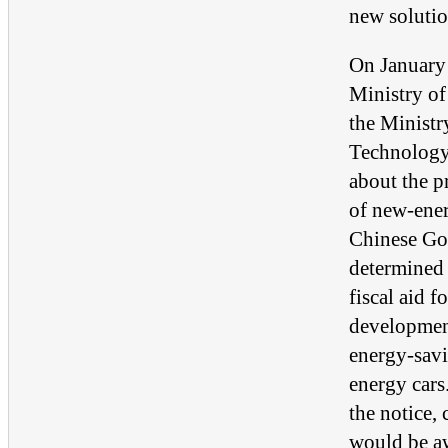
new solutio
On January 
Ministry of
the Ministr
Technology 
about the p
of new-ener
Chinese G
determined 
fiscal aid fo
developmen
energy-sav
energy cars
the notice,
would be a