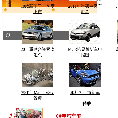
18款新车于一季度
2011年重磅中级车
上市
汇总
2011重磅合资紧凑
MG3跨界版新车申
汇总
报图
雪佛兰Malibu替代
年初将上市新车
景程
车型搜
精准
为祖国同喝彩
60年汽车梦