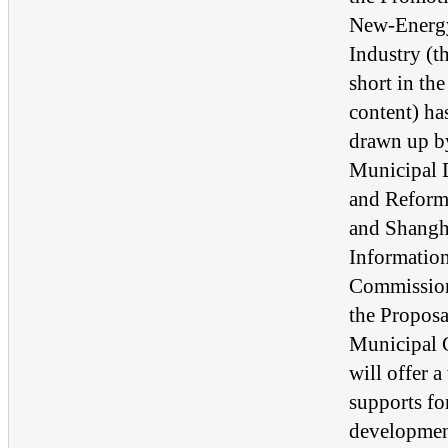
New-Energy
Industry (t
short in th
content) has
drawn up b
Municipal 
and Refor
and Shang
Informatio
Commission
the Proposa
Municipal
will offer a
supports fo
developmen