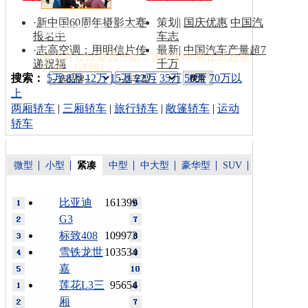
·
新中国60周年摄影大赛
策划
|
国庆优惠
中国汽
国庆彩车撤离天安门
报名中
车志
·
志高空调：用明信片传
最新
|
中国汽车产量超7
从10月12日凌晨开始，国庆彩车将正式告别
递祝福
千万
广场…[
详细
]
索：
搜索：
5万
8万
12万
15万
22万
35万
50万
70万以
上
两厢轿车
|
三厢轿车
|
旅行轿车
|
敞篷轿车
|
运动
轿车
微型
小型
紧凑
中型
中大型
豪华型
SUV
比亚迪
161399
G3
标致408
109973
雪铁龙世
103534
嘉
莲花L3三
95654
厢