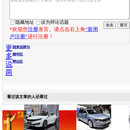
隐藏地址
设为辩论话题
*欢迎您
注册
发言。请点击右上角
“新用
户注册”
进行注册！
更
我来说两句
多
精华区
辩论区
说
两
看过该文章的人还看过