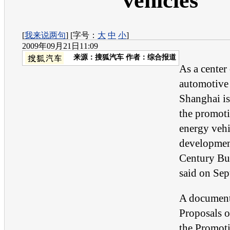
vehicles
[
我来说两句
] [字号：
大
中
小
]
2009年09月21日11:09
来源：
搜狐汽车
作者：综合报道
As a center
automotive 
Shanghai is
the promot
energy vehi
development
Century Bu
said on Sep
A document
Proposals o
the Promot