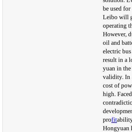
be used for
Leibo will 
operating th
However, du
oil and batt
electric bu
result in a 
yuan in the
validity. In
cost of powe
high. Faced
contradicti
developmen
pro
fit
abilit
Hongyuan ha