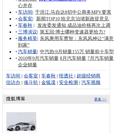
心并存
车访间
|
于洪江:马自达8切中公商务MPV要害
会客室
|
新闻TOP10 给北京治堵新政提意见
车春秋
|
发改委发通知 成品油价格再次上调
三博演议
|
第五回:博士哪种变速器更给力?
服务精英
|
东风乘用车曹智：东风风神让“满意
到家”
汽车销量
|
中汽协:9月销量155万 销量前十车型
2010年9月汽车销量
8月汽车销量
7月汽车销量
企业销量
车访间
|
会客室
|
车春秋
|
悟透社
|
超级经销商
信访办
|
魂斗轮
|
金狐谍
|
安全检测
|
汽车视频
更多 >>