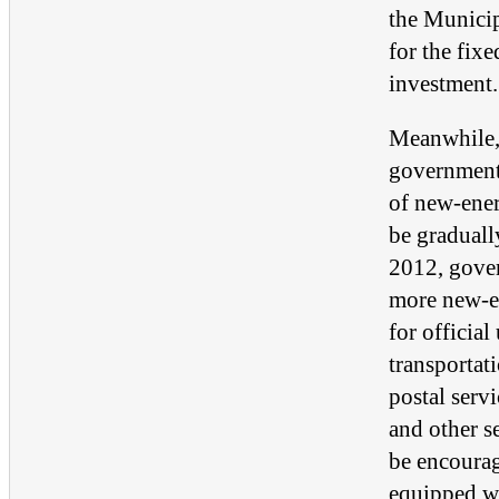
the Munici
for the fixe
investment.
Meanwhile,
government
of new-ene
be gradual
2012, gove
more new-e
for official
transportat
postal servi
and other se
be encourag
equipped w