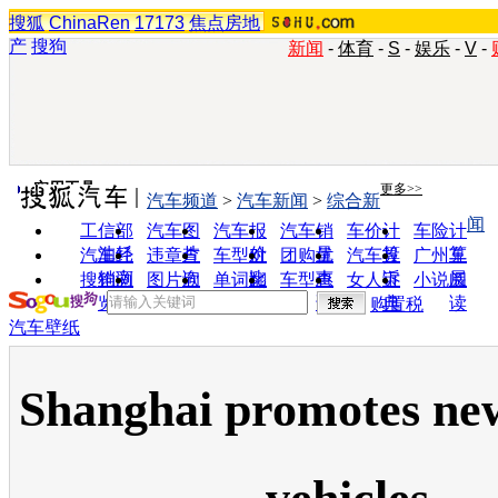
搜狐
ChinaRen
17173
焦点房地
产
搜狗
新闻
-
体育
-
S
-
娱乐
-
V
-
实用工具
更多>>
汽车频道
>
汽车新闻
>
综合新
闻
工信部
汽车图
汽车报
汽车销
车价计
车险计
油耗
片
价
量
算
算
汽车经
违章查
车型对
团购优
汽车投
广州车
销商
询
比
惠
诉
展
搜狗浏
图片欣
单词翻
车型查
女人宝
小说阅
览器
赏
译
询
典
读
购置税
汽车壁纸
Shanghai promotes ne