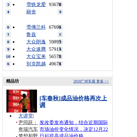
雪铁龙爱
93670
丽舍
雪佛兰科
67696
鲁兹
大众朗逸
59895
大众速腾
57915
大众宝来
56578
别克凯越
49678
精品坊
2010广州车展
更多 >>
[车春秋]成品油价格再次上
调
大讲堂
|
尹同跃：
发改委发布通知，结合近期国际
奇瑞汽车
市场油价变化情况，决定12月22
梦想和野
日起提高成品油价格…