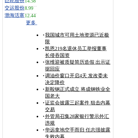
巨轮股份
14.58
交运股份
8.99
渤海活塞
12.44
更多
我国城市可用土地资源已近极
限
凯恩219名退休员工举报董事
长侵吞国资
张维迎被质疑简历造假 出示证
据回应
调油价窗口开启4天 发改委未
决定降价
新鞍钢正式成立 将成钢铁业全
国老大
证监会披露三起案件 狙击内幕
交易
外管局召集28家银行警示外汇
违规
华远拿地空手而归 任志强披露
失败内幕