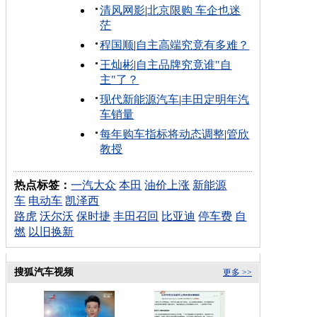
清风网影
|
北京限购 车企也迷
茫
程国顺
|
自主高端究竟有多难？
王灿彬
|
自主品牌究竟谁"自
主"了？
现代新能源汽车
|
丰田定明年汽
车销量
每年购车指标将动态调整
|
管欣
教授
热点标签：
一汽大众
本田
油价上涨
新能源
车
电动车
凯泽西
路虎
沃尔沃
保时捷
丰田召回
比亚迪
停车费
自
燃
以旧换新
搜狐汽车视频
更多 >>