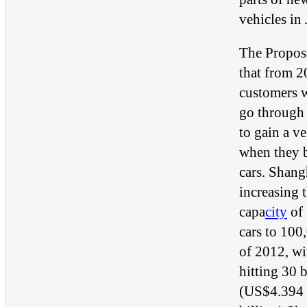
vehicles in 
The Proposa
that from 
customers w
go through 
to gain a ve
when they 
cars. Shang
increasing 
capa
city
of
cars to 100
of 2012, wi
hitting 30 
(US$4.394