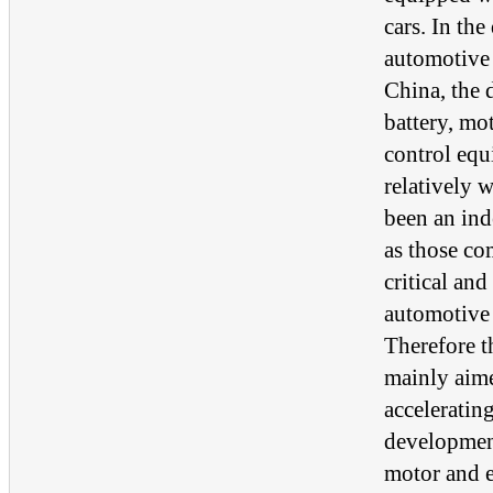
cars. In the
automotive
China, the 
battery, mot
control equ
relatively 
been an ind
as those co
critical and
automotive 
Therefore t
mainly aime
accelerating
development
motor and e