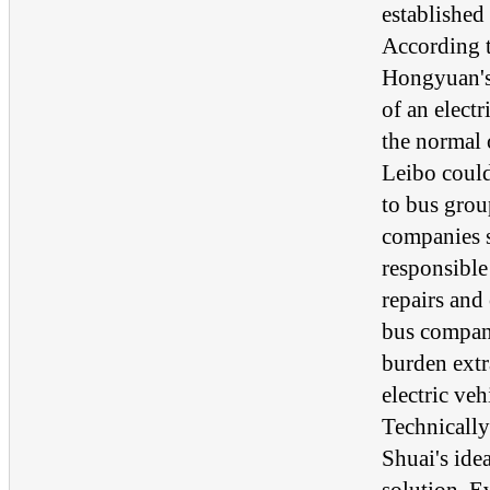
established
According 
Hongyuan's 
of an electr
the normal 
Leibo could
to bus grou
companies 
responsible 
repairs and 
bus compani
burden extr
electric veh
Technically
Shuai's ide
solution. E