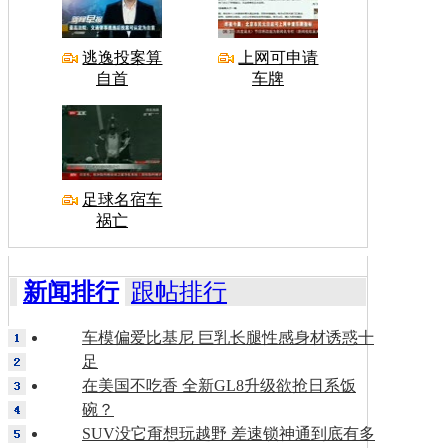
逃逸投案算
上网可申请
自首
车牌
足球名宿车
祸亡
新闻排行
跟帖排行
车模偏爱比基尼 巨乳长腿性感身材诱惑十
足
在美国不吃香 全新GL8升级欲抢日系饭
碗？
SUV没它甭想玩越野 差速锁神通到底有多