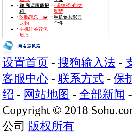
禅-和谐家庭揭
<道德经>的大
秘!
智慧
吃喝玩乐一站
手机签名彰显
式购
个性
手机证券荐优
质股
设置首页
-
搜狗输入法
-
客服中心
-
联系方式
-
保
绍
-
网站地图
-
全部新闻
Copyright
©
2018 Sohu.com
公司
版权所有