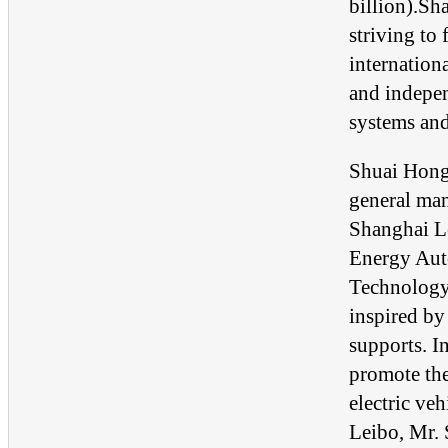
billion).Sh
striving to
internation
and indepen
systems and
Shuai Hong
general man
Shanghai 
Energy Aut
Technology 
inspired by
supports. In
promote the
electric ve
Leibo, Mr. 