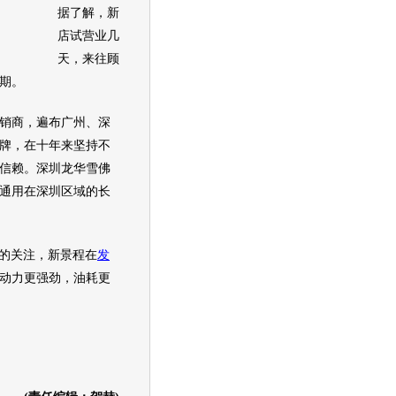
据了解，新
店试营业几
天，来往顾
期。
销商，遍布广州、深
牌，在十年来坚持不
信赖。深圳龙华
雪佛
通用
在深圳区域的长
的关注，
新景程
在
发
动力更强劲，油耗更