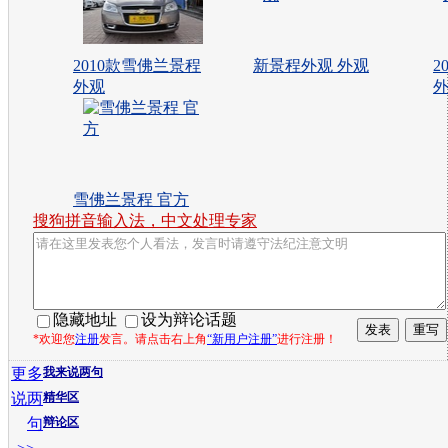
2010款雪佛兰景程
新景程外观 外观
2
外观
雪佛兰景程 官方
搜狗拼音输入法，中文处理专家
隐藏地址
设为辩论话题
*欢迎您
注册
发言。请点击右上角
“新用户注册”
进行注册！
更多
我来说两句
说两
精华区
句
辩论区