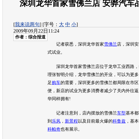
深圳龙华首家雪佛兰店 安骅汽车
[
我来说两句
] [字号：
大
中
小
]
2009年09月22日11:24
作者：综合报道
记者获悉，深圳龙华首家
雪佛兰
店，深圳安
式试业。
深圳龙华首家
雪佛兰
店位于龙华工业西路，
理张智明介绍，龙华
雪佛兰
的开业，可以为更多
足
购车
的需要，深圳更多的
雪佛兰
都局限在市区
便，新店的试业为更多消费者减少了关内外往返
华同样拥有!
记者注意到，店内摆放的
雪佛兰
车型
基本都
到
乐风
，
新景程
以及目前最火爆的
科鲁兹
，基本
科帕奇
也有展示。