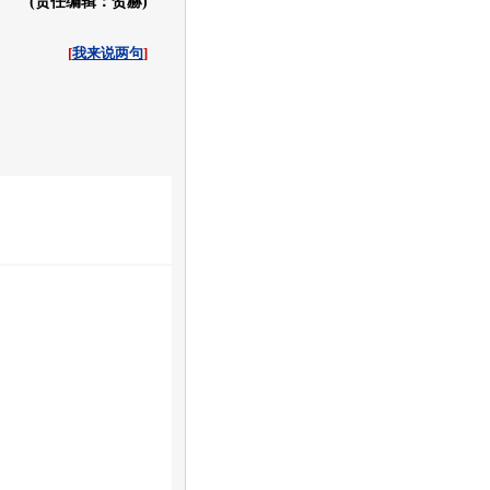
(责任编辑：贺赫)
[
我来说两句
]
收起
白社会
百度i贴吧