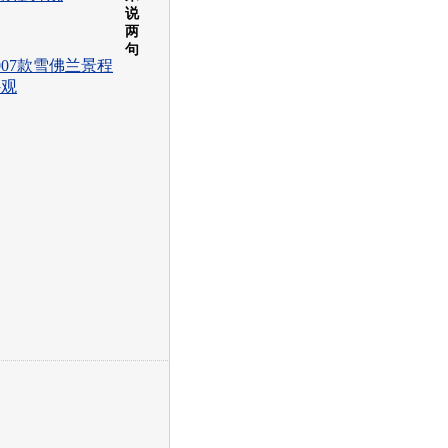
说
两
句
007款雪佛兰景程
外观