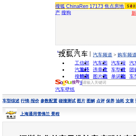
搜狐
ChinaRen
17173
焦点房地
产
搜狗
实用工具
汽车频道
>
购车频
工信部
汽车图
汽车报
汽
油耗
片
价
汽车经
违章查
车型对
团
销商
询
比
搜狗浏
图片欣
单词翻
车
览器
赏
译
汽车壁纸
车型综述
行情-报价
参数配置
碰撞测试
图片
图解
点评
保养
油耗
文章
上海通用雪佛兰 景程