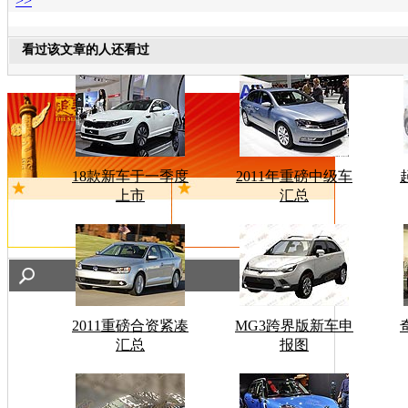
>>
看过该文章的人还看过
18款新车于一季度
2011年重磅中级车
上市
汇总
2011重磅合资紧凑
MG3跨界版新车申
汇总
报图