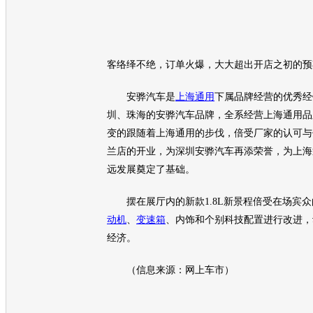
客络绎不绝，订单火爆，大大超出开店之初的预
安骅
汽车
是
上海通用
下属品牌经营的优秀经
圳、珠海的安骅
汽车
品牌，全系经营
上海通用
品
变的跟随着
上海通用
的步伐，倍受厂家的认可与
兰
店的开业，为深圳安骅
汽车
再添荣誉，为
上海
远发展奠定了基础。
摆在展厅内的新款1.8L
新景程
倍受在场宾众
动机
、
变速箱
、内饰和个别科技配置进行改进，
经济。
（信息来源：网上车市）