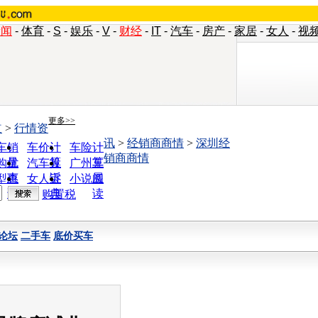
新闻
-
体育
-
S
-
娱乐
-
V
-
财经
-
IT
-
汽车
-
房产
-
家居
-
女人
-
视
更多>>
道
>
行情资
讯
>
经销商商情
>
深圳经
车销
车价计
车险计
销商商情
量
算
算
购优
汽车投
广州车
惠
诉
展
型查
女人宝
小说阅
询
典
读
购置税
论坛
二手车
底价买车