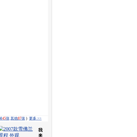
解
45
张
其他
87
张
)
更多 >>
我
来