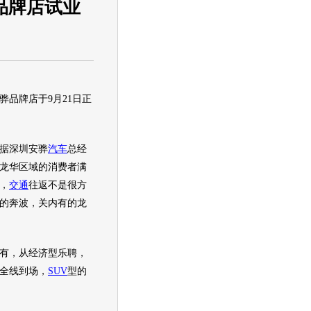
品牌店试业
骅品牌店于9月21日正
据深圳安骅
汽车
总经
龙华区域的消费者满
，
交通
往返不是很方
的奔波，关内有的龙
有，从经济型乐聘，
全线到场，
SUV
型的