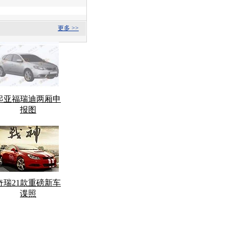
更多 >>
起亚福瑞迪两厢申
报图
奇瑞21款重磅新车
谍照