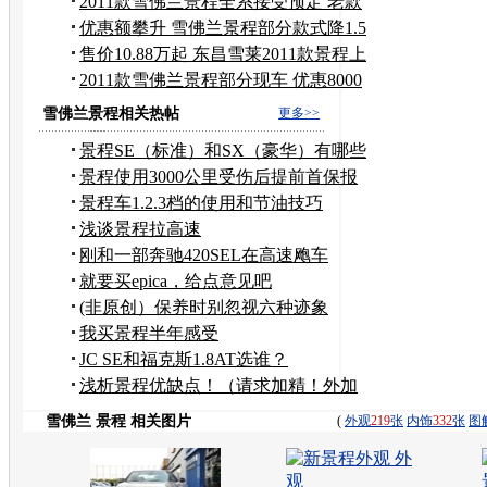
万元
2011款雪佛兰景程全系接受预定 老款
特价
优惠额攀升 雪佛兰景程部分款式降1.5
万
售价10.88万起 东昌雪莱2011款景程上
市
2011款雪佛兰景程部分现车 优惠8000
元
雪佛兰景程相关热帖
更多>>
景程SE（标准）和SX（豪华）有哪些
区别
景程使用3000公里受伤后提前首保报
告
景程车1.2.3档的使用和节油技巧
浅谈景程拉高速
刚和一部奔驰420SEL在高速飑车
就要买epica，给点意见吧
(非原创）保养时别忽视六种迹象
我买景程半年感受
JC SE和福克斯1.8AT选谁？
浅析景程优缺点！（请求加精！外加
发米！）
雪佛兰 景程 相关图片
(
外观
219
张
内饰
332
张
图