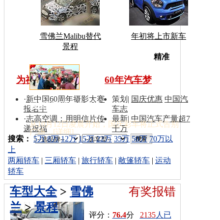
雪佛兰Malibu替代
年初将上市新车
景程
车型搜
精准
为祖国同喝彩
60年汽车梦
·
新中国60周年摄影大赛
策划
|
国庆优惠
中国汽
国庆彩车撤离天安门
报名中
车志
·
志高空调：用明信片传
最新
|
中国汽车产量超7
从10月12日凌晨开始，国庆彩车将正式告别
递祝福
千万
广场…[
详细
]
索：
搜索：
5万
8万
12万
15万
22万
35万
50万
70万以
上
两厢轿车
|
三厢轿车
|
旅行轿车
|
敞篷轿车
|
运动
轿车
车型大全
>
雪佛
有奖报错
兰
>
景程
评分：
76.4
分
2135
人已