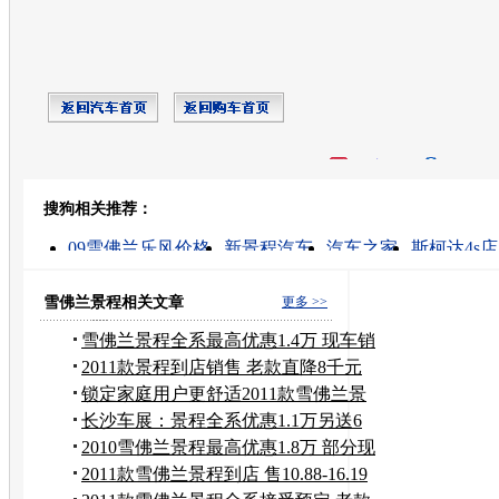
开心网
人人网
豆瓣
搜狗相关推荐：
转发至：
09雪佛兰乐风价格
新景程汽车
汽车之家
斯柯达4s店
雪佛兰的图片
雪佛兰乐风汽车
上海通用汽车雪佛兰
乐风4s店
08款新景程
雪佛兰汽车报价
雪佛兰景程相关文章
更多 >>
雪佛兰景程全系最高优惠1.4万 现车销
售
2011款景程到店销售 老款直降8千元
清货
锁定家庭用户更舒适2011款雪佛兰景
程上
长沙车展：景程全系优惠1.1万另送6
件套
2010雪佛兰景程最高优惠1.8万 部分现
车
2011款雪佛兰景程到店 售10.88-16.19