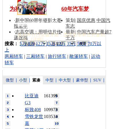
为祖国同喝彩
60年汽车梦
·
新中国60周年摄影大赛
策划
|
国庆优惠
中国汽
国庆彩车撤离天安门
报名中
车志
·
志高空调：用明信片传
最新
|
中国汽车产量超7
从10月12日凌晨开始，国庆彩车将正式告别
递祝福
千万
广场…[
详细
]
索：
搜索：
5万
8万
12万
15万
22万
35万
50万
70万以
上
两厢轿车
|
三厢轿车
|
旅行轿车
|
敞篷轿车
|
运动
轿车
微型
小型
紧凑
中型
中大型
豪华型
SUV
比亚迪
161399
G3
标致408
109973
雪铁龙世
103534
嘉