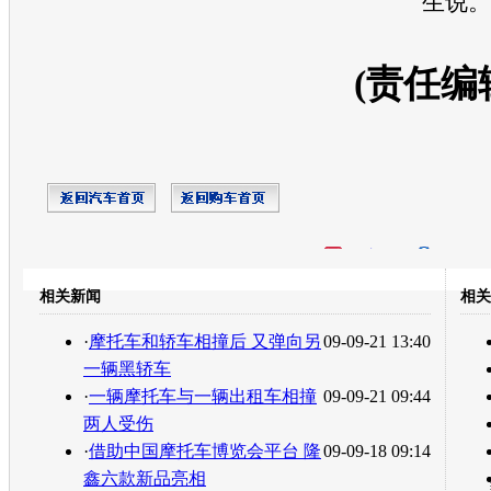
生说。
(责任编
开心网
人人网
豆瓣
相关新闻
相关
转发至：
·
摩托车和轿车相撞后 又弹向另
09-09-21 13:40
一辆黑轿车
·
一辆摩托车与一辆出租车相撞
09-09-21 09:44
两人受伤
·
借助中国摩托车博览会平台 隆
09-09-18 09:14
鑫六款新品亮相