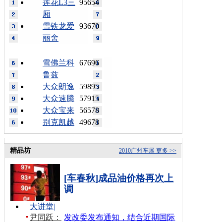
莲花L3三
95654
厢
雪铁龙爱
93670
丽舍
雪佛兰科
67696
鲁兹
大众朗逸
59895
大众速腾
57915
大众宝来
56578
别克凯越
49678
精品坊
2010广州车展
更多 >>
[车春秋]成品油价格再次上
调
大讲堂
|
尹同跃：
发改委发布通知，结合近期国际