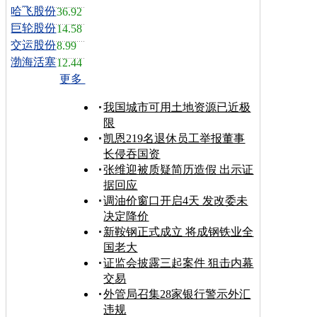
哈飞股份
36.92
巨轮股份
14.58
交运股份
8.99
渤海活塞
12.44
更多
我国城市可用土地资源已近极
限
凯恩219名退休员工举报董事
长侵吞国资
张维迎被质疑简历造假 出示证
据回应
调油价窗口开启4天 发改委未
决定降价
新鞍钢正式成立 将成钢铁业全
国老大
证监会披露三起案件 狙击内幕
交易
外管局召集28家银行警示外汇
违规