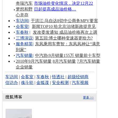
奇瑞汽车
市场油价变化情况，决定12月22
梦想和野
日起提高成品油价格…
心并存
车访间
|
于洪江:马自达8切中公商务MPV要害
会客室
|
新闻TOP10 给北京治堵新政提意见
车春秋
|
发改委发通知 成品油价格再次上调
三博演议
|
第五回:博士哪种变速器更给力?
服务精英
|
东风乘用车曹智：东风风神让“满意
到家”
汽车销量
|
中汽协:9月销量155万 销量前十车型
2010年9月汽车销量
8月汽车销量
7月汽车销量
企业销量
车访间
|
会客室
|
车春秋
|
悟透社
|
超级经销商
信访办
|
魂斗轮
|
金狐谍
|
安全检测
|
汽车视频
更多 >>