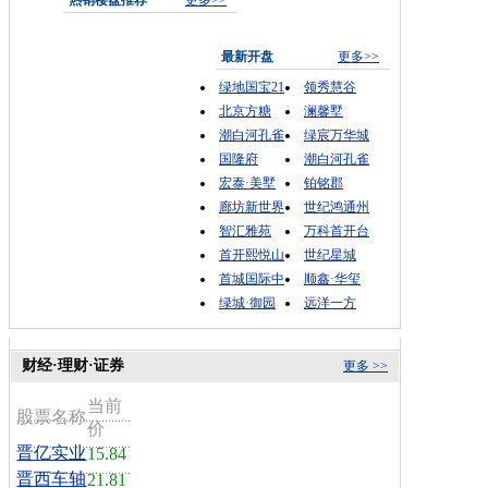
最新开盘
更多>>
绿地国宝21
领秀慧谷
北京方糖
澜馨墅
潮白河孔雀
绿宸万华城
国隆府
潮白河孔雀
宏泰·美墅
铂铭郡
廊坊新世界
世纪鸿通州
智汇雅苑
万科首开台
首开熙悦山
世纪星城
首城国际中
顺鑫·华玺
绿城·御园
远洋一方
财经·理财·证券
更多 >>
当前
股票名称
价
晋亿实业
15.84
晋西车轴
21.81