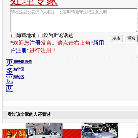
隐藏地址
设为辩论话题
*欢迎您
注册
发言。请点击右上角
“新用
户注册”
进行注册！
更
我来说两句
多
精华区
辩论区
说
两
看过该文章的人还看过