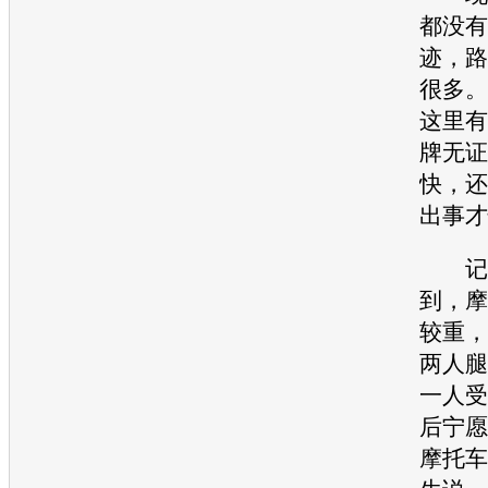
都没有
迹，路
很多。
这里有
牌无证
快，还
出事才
记者
到，摩
较重，
两人腿
一人受
后宁愿
摩托车