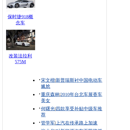
保时捷918概
念车
改装法拉利
575M
宋文楷
|
新普瑞斯衬中国电动车
尴尬
重庆森林
|
2010年台北车展香车
美女
何曙光
|
四款享受补贴中级车推
荐
管学军
|
上汽在传承路上加速