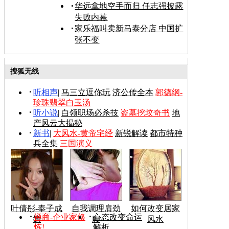
华远拿地空手而归 任志强披露
失败内幕
家乐福叫卖新马泰分店 中国扩
张不变
搜狐无线
听相声
|
马三立逗你玩
济公传全本
郭德纲-
珍珠翡翠白玉汤
听小说
|
白领职场必杀技
盗墓挖坟奇书
地
产风云大揭秘
新书
|
大风水-黄帝宅经
新锐解读
都市特种
兵全集
三国演义
叶倩彤-奉子成
自我调理肩劲
如何改变居家
禅商-企业家修
心态改变命运
婚
腰
风水
炼!
解析