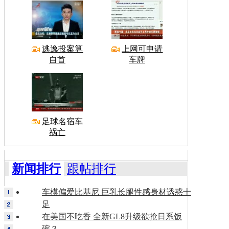
逃逸投案算
上网可申请
自首
车牌
足球名宿车
祸亡
新闻排行
跟帖排行
车模偏爱比基尼 巨乳长腿性感身材诱惑十
足
在美国不吃香 全新GL8升级欲抢日系饭
碗？