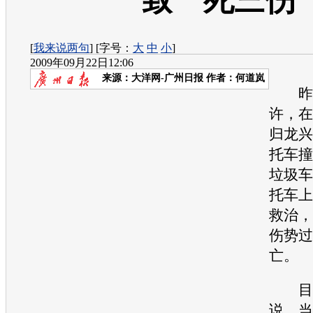
致一死三伤
[
我来说两句
] [字号：
大
中
小
]
2009年09月22日12:06
来源：
大洋网-广州日报
作者：何道岚
昨日
许，在
归龙兴
托车撞
垃圾车
托车上
救治，
伤势过
亡。
目击
说，当