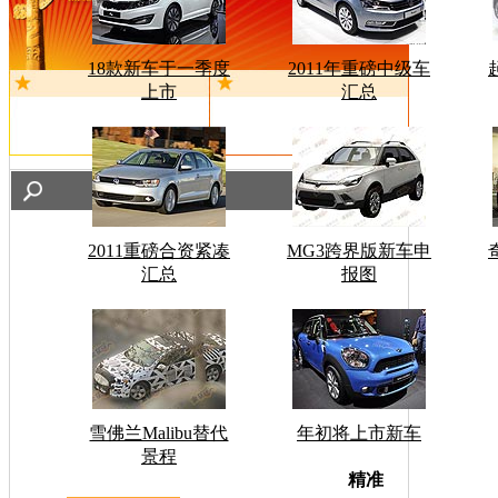
18款新车于一季度
2011年重磅中级车
上市
汇总
2011重磅合资紧凑
MG3跨界版新车申
汇总
报图
雪佛兰Malibu替代
年初将上市新车
景程
车型搜
精准