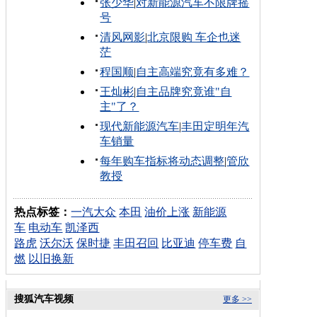
张少华
|
对新能源汽车不限牌摇
号
清风网影
|
北京限购 车企也迷
茫
程国顺
|
自主高端究竟有多难？
王灿彬
|
自主品牌究竟谁"自
主"了？
现代新能源汽车
|
丰田定明年汽
车销量
每年购车指标将动态调整
|
管欣
教授
热点标签：
一汽大众
本田
油价上涨
新能源
车
电动车
凯泽西
路虎
沃尔沃
保时捷
丰田召回
比亚迪
停车费
自
燃
以旧换新
搜狐汽车视频
更多 >>