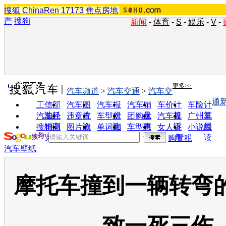
搜狐
ChinaRen
17173
焦点房地
产
搜狗
新闻
-
体育
-
S
-
娱乐
-
V
-
实用工具
更多>>
汽车频道
>
汽车交通
>
汽车交
通
工信部
汽车图
汽车报
汽车销
车价计
车险计
油耗
片
价
量
算
算
汽车经
违章查
车型对
团购优
汽车投
广州车
销商
询
比
惠
诉
展
搜狗浏
图片欣
单词翻
车型查
女人宝
小说阅
览器
赏
译
询
典
读
购置税
汽车壁纸
摩托车撞到一辆转弯