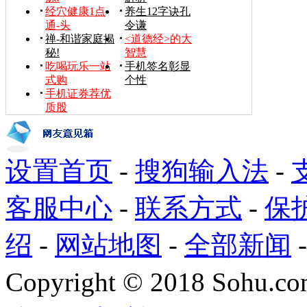
经穴健康1点
养生12字诀孔
通-头
令谦
禅-和谐家庭揭
<道德经>的大
秘!
智慧
吃喝玩乐一站
手机签名彰显
式购
个性
手机证券荐优
质股
设置首页
-
搜狗输入法
-
客服中心
-
联系方式
-
保
绍
-
网站地图
-
全部新闻
Copyright
©
2018 Sohu.com