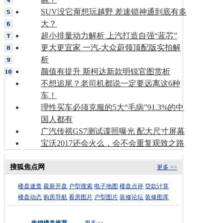
SUV没它甭想玩越野 差速锁神通到底有多
大？
超小排量动力解析 上汽打造自强“蓝芯”
更大更宜家 一汽-大众蔚领顶配版实拍解
析
颜值有提升 斯柯达新款明锐官图赏析
不想追尾？老司机都说一定要远离这6种
车！
理性买车必须克服的5大“毛病”91.3%的中
国人都有
广汽传祺GS7测试谍照曝光 配大尺寸屏幕
宝沃2017还会火么，会不会重复观致之路
搜狐焦点网
更多 >>
楼盘速查
最新开盘
户型搜索
电子地图
楼盘点评
贷款计算
楼盘动态
购房导航
看房图片
户型图片
装修论坛
装修图库
热销楼盘推荐
更多>>