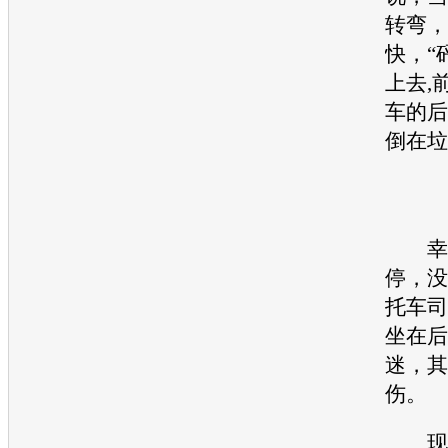
转弯，
快，“
上去,
车的后
倒在垃
幸好
停，没
托车司
坐在后
迷，其
伤。
现场