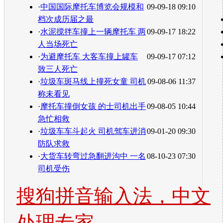
·
中国国际摩托车博览会规模和
09-09-18 09:10
档次成历届之最
·
水泥搅拌车撞上一辆摩托车 两
09-09-17 18:22
人当场死亡
·
为避摩托车 大客车撞上罐车
09-09-17 07:12
致三人死亡
·
垃圾车斑马线上撞死女童 司机
09-08-06 11:37
称未看见
·
摩托车撞倒女孩 的士司机出手
09-08-05 10:44
急忙相救
·
垃圾车车斗起火 司机驾车进消
09-01-20 09:30
防队求救
·
大货车转弯过急翻进沟中 一名
08-10-23 07:30
司机受伤
搜狗拼音输入法，中文
处理专家