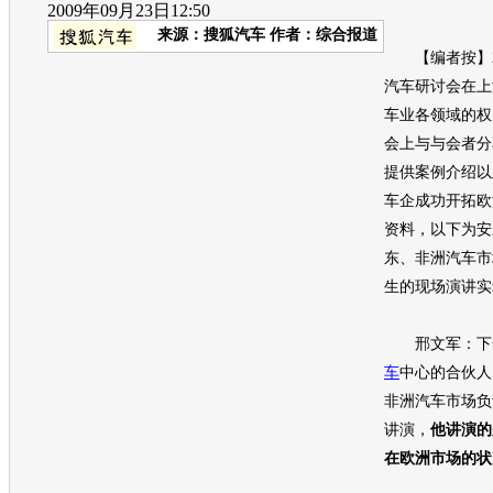
2009年09月23日12:50
来源：
搜狐汽车
作者：综合报道
【编者按】2
汽车研讨会在上
车业各领域的权
会上与与会者分
提供案例介绍以
车企成功开拓欧
资料，以下为安
东、非洲
汽车
市
生的现场演讲实
邢文军：下一
车
中心的合伙人
非洲
汽车
市场负责
讲演，
他讲演的
在欧洲市场的状