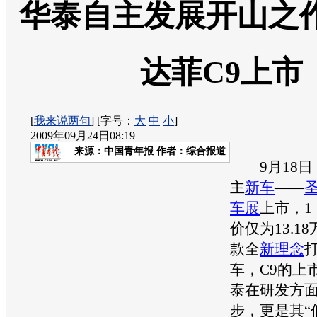
华泰自主发展开山之作
达菲C9上市
[
我来说两句
] [字号：
大
中
小
]
2009年09月24日08:19
来源：
中国青年报
作者：综合报道
9月18日
主
新车
——
车展
上市，1
价仅为13.1
款全
新理念
车
，C9的上
泰
在研发方
步，更是其“