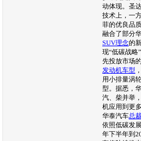
动体现。
圣
技术上，一
菲
的优良品
融合了部分
SUV
理念
的
现“低碳战略
先投放市场的
发动机
车型
用小排量涡
型
。据悉，
汽、柴并举，
机
应用到更
华泰
汽车
总
依照低碳发展
年下半年到20