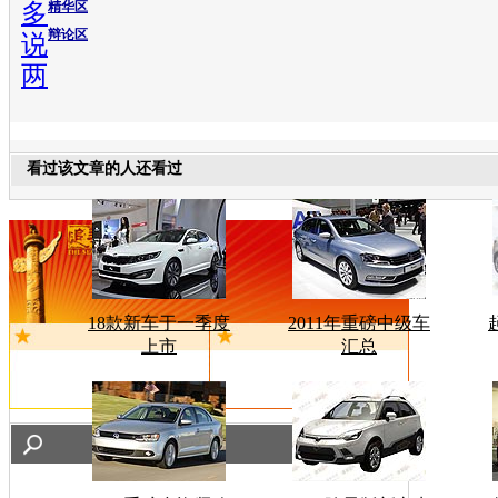
多
精华区
辩论区
说
两
看过该文章的人还看过
18款新车于一季度
2011年重磅中级车
上市
汇总