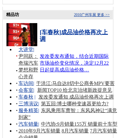
精品坊
2010广州车展
更多 >>
[车春秋]成品油价格再次上
调
大讲堂
|
尹同跃：
发改委发布通知，结合近期国际
奇瑞汽车
市场油价变化情况，决定12月22
梦想和野
日起提高成品油价格…
心并存
车访间
|
于洪江:马自达8切中公商务MPV要害
会客室
|
新闻TOP10 给北京治堵新政提意见
车春秋
|
发改委发通知 成品油价格再次上调
三博演议
|
第五回:博士哪种变速器更给力?
服务精英
|
东风乘用车曹智：东风风神让“满意
到家”
汽车销量
|
中汽协:9月销量155万 销量前十车型
2010年9月汽车销量
8月汽车销量
7月汽车销量
企业销量