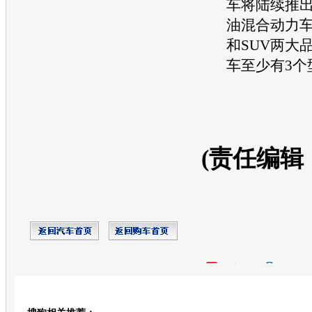
车
将陆续推出
油混合动力
和
SUV
两大
车
至少有3个
(责任编辑
开心网
人人网
豆瓣