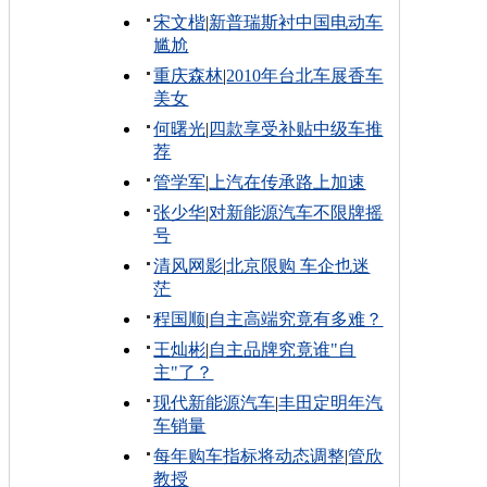
宋文楷
|
新普瑞斯衬中国电动车
尴尬
重庆森林
|
2010年台北车展香车
美女
何曙光
|
四款享受补贴中级车推
荐
管学军
|
上汽在传承路上加速
张少华
|
对新能源汽车不限牌摇
号
清风网影
|
北京限购 车企也迷
茫
程国顺
|
自主高端究竟有多难？
王灿彬
|
自主品牌究竟谁"自
主"了？
现代新能源汽车
|
丰田定明年汽
车销量
每年购车指标将动态调整
|
管欣
教授