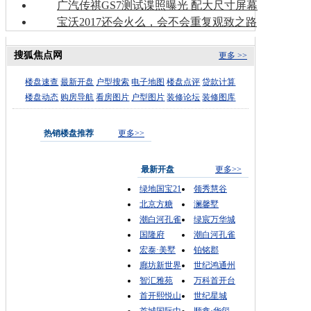
广汽传祺GS7测试谍照曝光 配大尺寸屏幕
宝沃2017还会火么，会不会重复观致之路
搜狐焦点网
更多 >>
楼盘速查
最新开盘
户型搜索
电子地图
楼盘点评
贷款计算
楼盘动态
购房导航
看房图片
户型图片
装修论坛
装修图库
热销楼盘推荐
更多>>
最新开盘
更多>>
绿地国宝21
领秀慧谷
北京方糖
澜馨墅
潮白河孔雀
绿宸万华城
国隆府
潮白河孔雀
宏泰·美墅
铂铭郡
廊坊新世界
世纪鸿通州
智汇雅苑
万科首开台
首开熙悦山
世纪星城
首城国际中
顺鑫·华玺