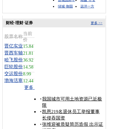
绿城·御园
远洋一方
财经·理财·证券
更多 >>
当前
股票名称
价
晋亿实业
15.84
晋西车轴
21.81
哈飞股份
36.92
巨轮股份
14.58
交运股份
8.99
渤海活塞
12.44
更多
我国城市可用土地资源已近极
限
凯恩219名退休员工举报董事
长侵吞国资
张维迎被质疑简历造假 出示证