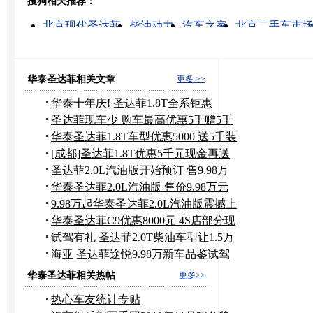
搜狗相关推荐：
转发至：
北京现代圣达菲
柴油动力
汽车之家
北京二手车市
汽车报价
新车上市
现代汽车suv
汽车发动机好
车
海尚305
华泰圣达菲相关文章
更多 >>
华泰十年庆! 圣达菲1.8T全系钜惠
10000元
圣达菲现车少 购车最高优惠5千赠5千
装具
华泰圣达菲1.8T车型优惠5000 送5千装
饰
[成都]圣达菲1.8T优惠5千元现金再送
礼包
圣达菲2.0L汽油版开始预订 售9.98万
元起
华泰圣达菲2.0L汽油版 售价9.98万元
起
9.98万起华泰圣达菲2.0L汽油版震撼上
市
华泰圣达菲C9优惠8000元 4S店部分现
车
试驾有礼 圣达菲2.0T柴油车型让1.5万
元
海亚 圣达菲途悦9.98万新车品鉴试驾
会
华泰圣达菲相关热帖
更多>>
热心车友统计专贴