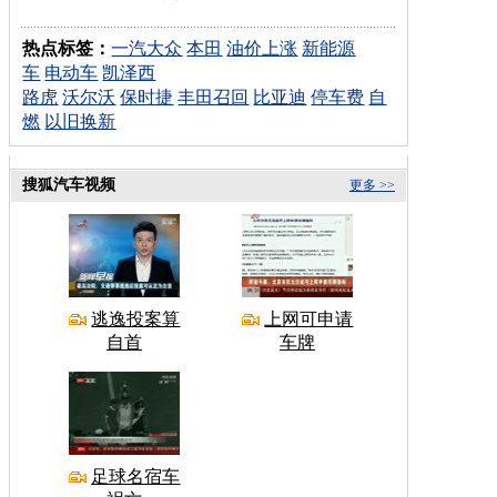
热点标签：
一汽大众
本田
油价上涨
新能源
车
电动车
凯泽西
路虎
沃尔沃
保时捷
丰田召回
比亚迪
停车费
自
燃
以旧换新
搜狐汽车视频
更多 >>
逃逸投案算
上网可申请
自首
车牌
足球名宿车