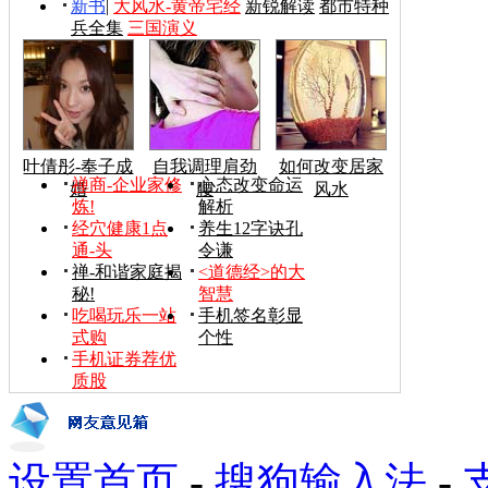
新书
|
大风水-黄帝宅经
新锐解读
都市特种
兵全集
三国演义
叶倩彤-奉子成
自我调理肩劲
如何改变居家
禅商-企业家修
心态改变命运
婚
腰
风水
炼!
解析
经穴健康1点
养生12字诀孔
通-头
令谦
禅-和谐家庭揭
<道德经>的大
秘!
智慧
吃喝玩乐一站
手机签名彰显
式购
个性
手机证券荐优
质股
设置首页
-
搜狗输入法
-