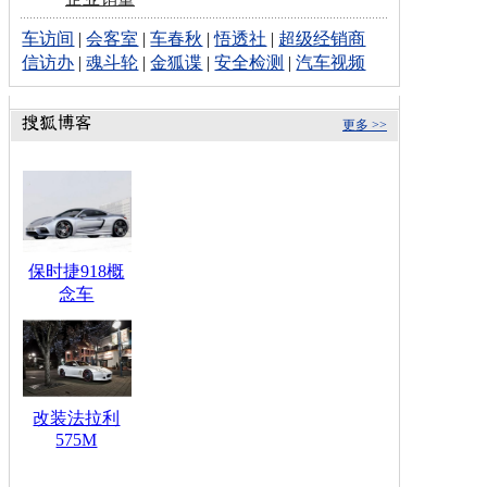
车访间
|
会客室
|
车春秋
|
悟透社
|
超级经销商
信访办
|
魂斗轮
|
金狐谍
|
安全检测
|
汽车视频
更多 >>
保时捷918概
念车
改装法拉利
575M