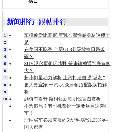
祸亡
新闻排行
跟帖排行
车模偏爱比基尼 巨乳长腿性感身材诱惑十
足
在美国不吃香 全新GL8升级欲抢日系饭
碗？
SUV没它甭想玩越野 差速锁神通到底有多
大？
超小排量动力解析 上汽打造自强“蓝芯”
更大更宜家 一汽-大众蔚领顶配版实拍解
析
颜值有提升 斯柯达新款明锐官图赏析
不想追尾？老司机都说一定要远离这6种
车！
理性买车必须克服的5大“毛病”91.3%的中
国人都有