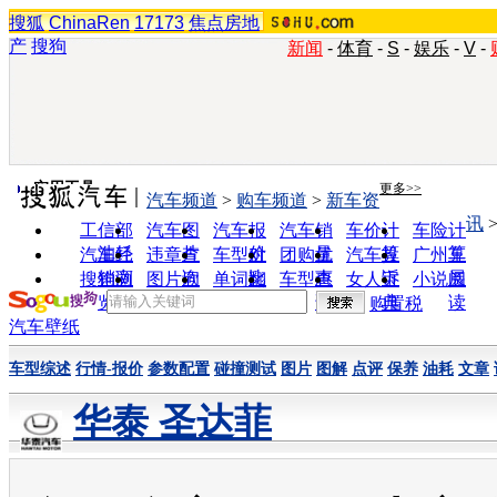
搜狐
ChinaRen
17173
焦点房地
产
搜狗
新闻
-
体育
-
S
-
娱乐
-
V
-
实用工具
更多>>
汽车频道
>
购车频道
>
新车资
讯
工信部
汽车图
汽车报
汽车销
车价计
车险计
油耗
片
价
量
算
算
汽车经
违章查
车型对
团购优
汽车投
广州车
销商
询
比
惠
诉
展
搜狗浏
图片欣
单词翻
车型查
女人宝
小说阅
览器
赏
译
询
典
读
购置税
汽车壁纸
车型综述
行情-报价
参数配置
碰撞测试
图片
图解
点评
保养
油耗
文章
华泰 圣达菲