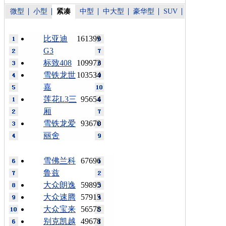
微型
小型
紧凑
中型
中大型
豪华型
SUV
比亚迪
161399
G3
标致408
109973
雪铁龙世
103534
嘉
莲花L3三
95654
厢
雪铁龙爱
93670
丽舍
雪佛兰科
67696
鲁兹
大众朗逸
59895
大众速腾
57915
大众宝来
56578
别克凯越
49678