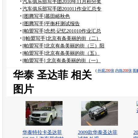
汽车俱乐部写手团2010年11月积分奖
励申请
汽车俱乐部写手团201011作业汇总专
贴
[图腾写手]慕田峪秋色
[图腾写手]平衡杆测试报告
[帕盟写手]念想·记忆201010作业汇总
[[帕盟写手]北京有条美丽的街（二）
到奶奶家作客
[帕盟写手]北京有条美丽的街（三）阳
台上观望美景
[帕盟写手]北京有条美丽的街（五）
——风水宝地
[帕盟写手] 北京有条美丽的街（一）
(
外观
290
张
内饰
208
张
图
华泰 圣达菲 相关
图片
华泰特拉卡圣达菲
2009款华泰圣达菲
2