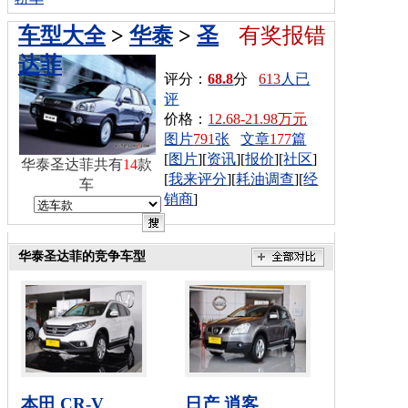
车型大全
>
华泰
>
圣
有奖报错
达菲
评分：
68.8
分
613
人已
评
价格：
12.68-21.98万元
图片
791
张
文章
177
篇
[
图片
][
资讯
][
报价
][
社区
]
华泰圣达菲共有
14
款
[
我来评分
][
耗油调查
][
经
车
销商
]
华泰圣达菲的竞争车型
本田 CR-V
日产 逍客