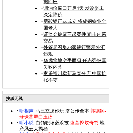
据回应
调油价窗口开启4天 发改委未
决定降价
新鞍钢正式成立 将成钢铁业全
国老大
证监会披露三起案件 狙击内幕
交易
外管局召集28家银行警示外汇
违规
华远拿地空手而归 任志强披露
失败内幕
家乐福叫卖新马泰分店 中国扩
张不变
搜狐无线
听相声
|
马三立逗你玩
济公传全本
郭德纲-
珍珠翡翠白玉汤
听小说
|
白领职场必杀技
盗墓挖坟奇书
地
产风云大揭秘