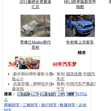
2011重磅合资紧凑
MG3跨界版新车申
汇总
报图
雪佛兰Malibu替代
年初将上市新车
景程
车型搜
精准
为祖国同喝彩
60年汽车梦
·
新中国60周年摄影大赛
策划
|
国庆优惠
中国汽
国庆彩车撤离天安门
报名中
车志
·
志高空调：用明信片传
最新
|
中国汽车产量超7
从10月12日凌晨开始，国庆彩车将正式告别
递祝福
千万
广场…[
详细
]
索：
搜索：
5万
8万
12万
15万
22万
35万
50万
70万以
上
两厢轿车
|
三厢轿车
|
旅行轿车
|
敞篷轿车
|
运动
轿车