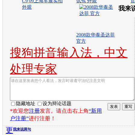
C9 09上海车展实拍
试驾 外观
外观
我来
2008款华泰圣达菲
官方
搜狗拼音输入法，中文
处理专家
隐藏地址
设为辩论话题
*欢迎您
注册
发言。请点击右上角
“新用
户注册”
进行注册！
更
我来说两句