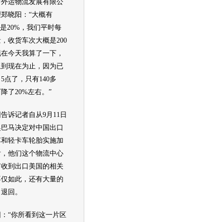
运物流发展有限公
郑晓阳：“大概有
少是20%，我们平时每
，收货车次大概是200
现在今天我算了一下，
止到现在为止，因为已
5点了，只有140多
降了20%左右。”
诉记者自从9月11日
奥巴马决定对中国出口
车和轻卡车
轮胎
实施加
后，他们这个物流中心
有收到出口美国的相关
不仅如此，还有大量的
口退回。
“你所看到这一片区