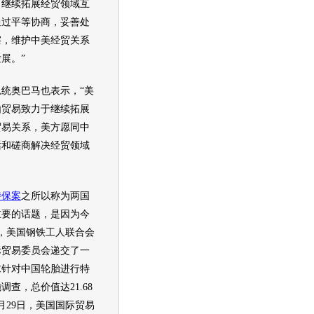
，继续拓展经贸领域互
通过平等协商，妥善处
擦，维护中美经贸关系
展。”
奥巴马也表示，“美
由贸易致力于继续拓展
贸易关系，美方愿同中
话和磋商解决经贸领域
特保案
之所以称为两国
重要的话题，是因为今
日，美国钢铁工人联合会
际贸易委员会递交了一
求针对中国
轮胎
进行特
调查，总价值达21.68
月29日，美国国际贸易