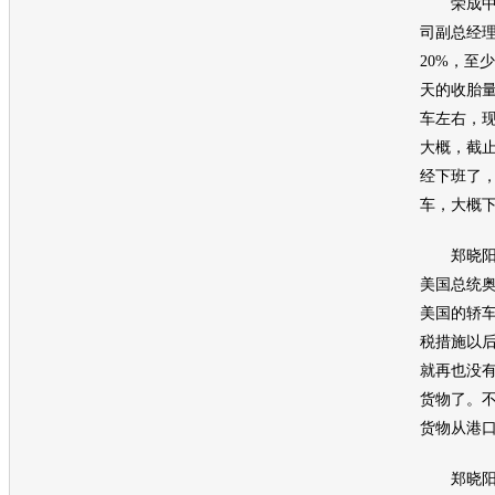
荣成中外
司副总经理
20%，至
天的收胎量
车左右，
大概，截
经下班了，
车，大概下
郑晓阳告
美国总统
美国的轿
税措施以
就再也没
货物了。
货物从港
郑晓阳：