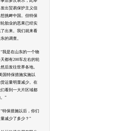
马事后多次表示，此举
界发出贸易保护主义信
非想挑衅中国。但特保
国
轮胎
业的恶果已经实
现了出来。我们就来看
山东的调查。
我是在山东的一个物
天都有200车左右的
轮
里然后发往世界各地。
号美国特保措施实施以
的货运量明显减少。在
我们看到一大片区域都
。”
特保措施以后，你们
量减少了多少？”