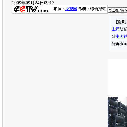
2009年09月24日09:17
来源：
央视网
作者：综合报道
[提要
主席
胡锦
致
中国
能再掀