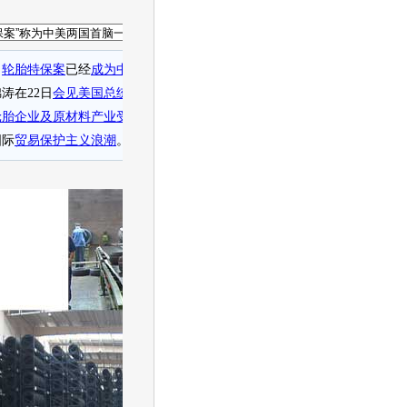
]
轮胎特保案
已经
成为中美两国最高领导人间的一个重要话题
。中国国家
涛在22日
会见美国总统奥巴马时说，类似事情不应再次发生
。特保措施
轮胎企业及原材料产业受到巨大冲击
，
轮胎
企业拟在美全面提价。此案可
国际
贸易保护主义浪潮
。我国手握
产能
却换不来话语权，也应深思。