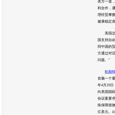
美方一道
利合作，
理经贸摩
健康稳定发
美国总统
国支持自
同中国的
方通过对
问题。”
轮胎
首脑一个
年4月29
向美国国
份议案要
殊保障措施
亿美元。4