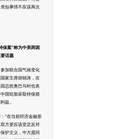
，类似事情不应该再次
“特保案”称为中美两国
重要话题
加联合国气候变化
国国家
主席
胡锦涛，在
美国总统奥巴马时也表
对中国
轮胎
采取特保措
国利益。
“在当前经济金融形
美双方更应该坚定反对
资保护主义，中方愿同