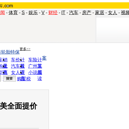
新闻
-
体育
-
S
-
娱乐
-
V
-
财经
-
IT
-
汽车
-
房产
-
家居
-
女人
-
视
更多>>
美轮胎特保
案
车销
车价计
车险计
量
算
算
购优
汽车投
广州车
惠
诉
展
型查
女人宝
小说阅
询
典
读
购置税
在美全面提价