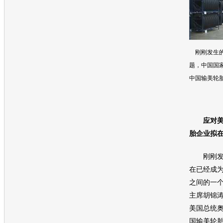
刚刚发生
题，中国国
中国输美
轮
应对美
胎
企业拟
刚刚发
在已经成
之间的一
主席
胡锦
美国总统
国输美
轮