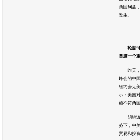
两国利益
发生。
轮胎
首脑一个
昨天，参
峰会的中
纽约会见
示：美国
施不符两
胡锦涛：
势下，中
贸易和投