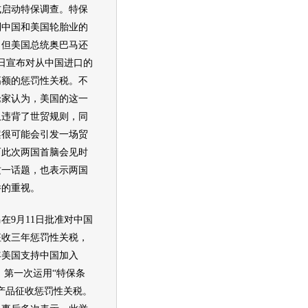
式启动特保调查。特保
到中国和美国
轮胎
业的
，但美国总统奥巴马还
1日宣布对从中国进口的
高额的惩罚性关税。不
论家认为，美国的这一
仅违背了世贸规则，同
案很可能会引发一场贸
而此次两国首脑会见时
这一话题，也表示两国
件的重视。
9月11日批准对中国
征收三年惩罚性关税，
1年美国支持中国加入
，第一次运用“特保条
产品征收惩罚性关税。