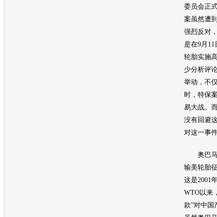
委员会正
案虽然遭
强烈反对
是在9月1
轮胎
实施
少分析评
举动，不
时，特保
易大战。
没有回避
对这一事
奥巴马在
输美
轮胎
这是200
WTO以来
款”对中国