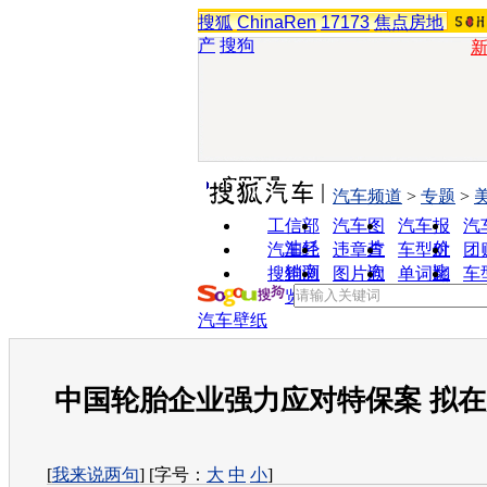
搜狐
ChinaRen
17173
焦点房地
产
搜狗
实用工具
汽车频道
>
专题
>
工信部
汽车图
汽车报
汽
油耗
片
价
汽车经
违章查
车型对
团
销商
询
比
搜狗浏
图片欣
单词翻
车
览器
赏
译
汽车壁纸
中国轮胎企业强力应对特保案 拟
[
我来说两句
] [字号：
大
中
小
]