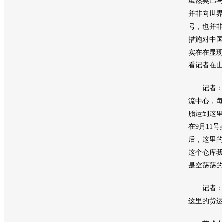
虽然奥巴
并非向世
号，也并
措施对中
实在在显
看记者在
记者：“
流中心，每
胎
运到这
在9月11
后，这里
这个仓库
是空荡荡的
记者：“
这里的货运