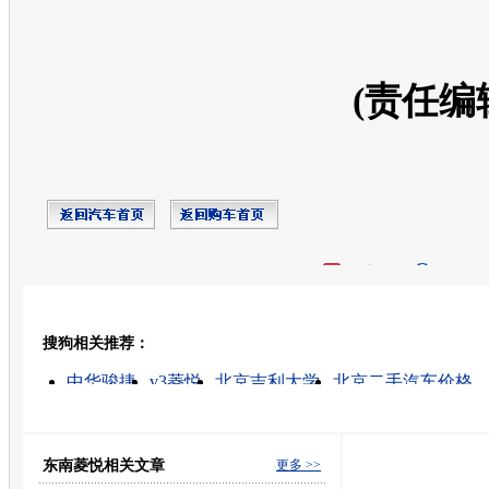
(责任编
开心网
人人网
豆瓣
搜狗相关推荐：
转发至：
中华骏捷
v3菱悦
北京吉利大学
北京二手汽车价格
奇瑞汽车
奇瑞汽车最新车型
国产跑车
奇瑞a3价格
a3
东南菱悦相关文章
更多 >>