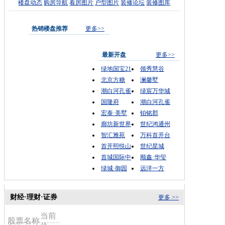
楼盘动态
购房导航
看房图片
户型图片
装修论坛
装修图库
热销楼盘推荐
更多>>
最新开盘
更多>>
绿地国宝21
领秀慧谷
北京方糖
澜馨墅
潮白河孔雀
绿宸万华城
国隆府
潮白河孔雀
宏泰·美墅
铂铭郡
廊坊新世界
世纪鸿通州
智汇雅苑
万科首开台
首开熙悦山
世纪星城
首城国际中
顺鑫·华玺
绿城·御园
远洋一方
财经·理财·证券
更多 >>
当前
股票名称