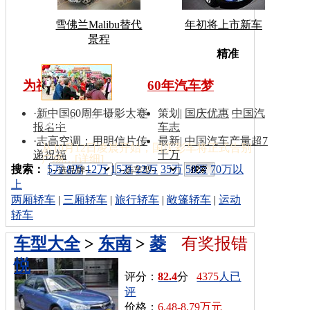
雪佛兰Malibu替代
年初将上市新车
景程
车型搜
精准
为祖国同喝彩
60年汽车梦
·
新中国60周年摄影大赛
策划
|
国庆优惠
中国汽
国庆彩车撤离天安门
报名中
车志
·
志高空调：用明信片传
最新
|
中国汽车产量超7
从10月12日凌晨开始，国庆彩车将正式告别
递祝福
千万
广场…[
详细
]
索：
搜索：
5万
8万
12万
15万
22万
35万
50万
70万以
上
两厢轿车
|
三厢轿车
|
旅行轿车
|
敞篷轿车
|
运动
轿车
车型大全
>
东南
>
菱
有奖报错
悦
评分：
82.4
分
4375
人已
评
价格：
6.48-8.79万元