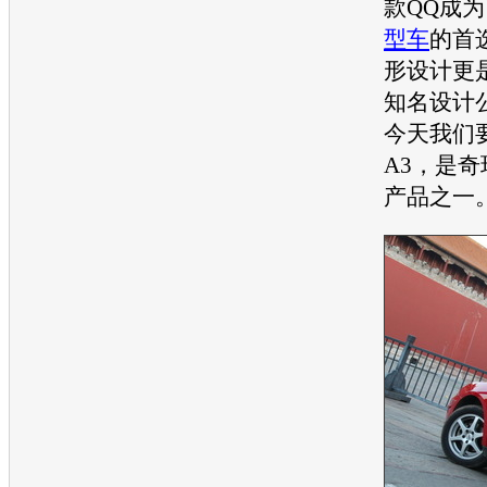
款QQ成
型车
的首
形设计更
知名设计
今天我们
A3
，是
奇
产品之一