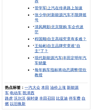
荐
管学军
|
上汽在传承路上加速
张少华
|
对新能源汽车不限牌摇
号
清风网影
|
北京限购 车企也迷
茫
程国顺
|
自主高端究竟有多难？
王灿彬
|
自主品牌究竟谁"自
主"了？
现代新能源汽车
|
丰田定明年汽
车销量
每年购车指标将动态调整
|
管欣
教授
热点标签：
一汽大众
本田
油价上涨
新能源
车
电动车
凯泽西
路虎
沃尔沃
保时捷
丰田召回
比亚迪
停车费
自
燃
以旧换新