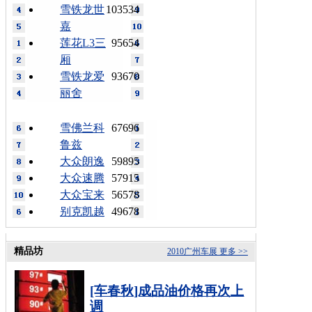
雪铁龙世
103534
嘉
莲花L3三
95654
厢
雪铁龙爱
93670
丽舍
雪佛兰科
67696
鲁兹
大众朗逸
59895
大众速腾
57915
大众宝来
56578
别克凯越
49678
精品坊
2010广州车展
更多 >>
[车春秋]成品油价格再次上
调