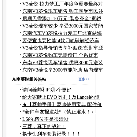
V3菱悦 拉力梦工厂年度争霸赛最终对
决
东南V3菱悦现车销售 购车享受惠民补
贴
后期无需添加 10万元"装备齐全"家轿
推荐
V3菱悦现车较少 享受3000元国家节能
补贴
东南汽车V3菱悦拉力梦工厂北京站海
选报道
要便宜也要性能 4款四轮碟刹经济车
推荐
V3菱悦指导价销售享补贴送装潢 车源
充足
东南V3菱悦购车无需预订 全系优惠
3000元
东南V3菱悦现车销售 优惠3000元送装
潢
东南V3菱悦享3000节能补助 店内现车
供应
东南菱悦相关热帖
更多>>
请问菱帅和F3那个更好
给大家献上EVO历史！及Lancel的资
料/历史！
★【菱帅手册】菱帅使用宝典 配件价
格参考★
*菱帅车友报道处*（禁止灌水！）
LS的 档位不是很清晰
三菱，真正的战神！
换卡钳刹车套装记录！！！