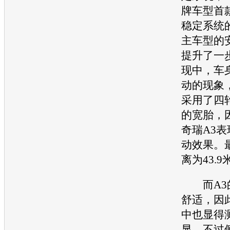
牌
车型
首
稳定系统
主
车型
的
提升了一
现中，车
动的现象
采用了四轮
的宽胎，
奇瑞A3
表
动效果。
离为43.9
而A3
舒适，因
中也显得
显。不过