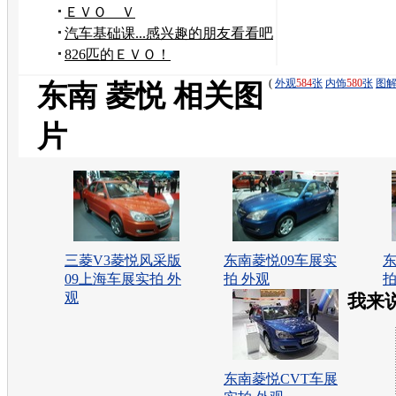
ＥＶＯ Ｖ
汽车基础课...感兴趣的朋友看看吧
826匹的ＥＶＯ！
(
外观
584
张
内饰
580
张
图
东南 菱悦 相关图
片
三菱V3菱悦风采版
东南菱悦09车展实
东
09上海车展实拍 外
拍 外观
拍
观
我来
东南菱悦CVT车展