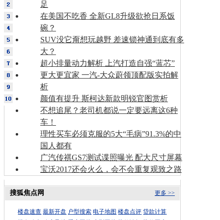
足
在美国不吃香 全新GL8升级欲抢日系饭
碗？
SUV没它甭想玩越野 差速锁神通到底有多
大？
超小排量动力解析 上汽打造自强“蓝芯”
更大更宜家 一汽-大众蔚领顶配版实拍解
析
颜值有提升 斯柯达新款明锐官图赏析
不想追尾？老司机都说一定要远离这6种
车！
理性买车必须克服的5大“毛病”91.3%的中
国人都有
广汽传祺GS7测试谍照曝光 配大尺寸屏幕
宝沃2017还会火么，会不会重复观致之路
搜狐焦点网
更多 >>
楼盘速查
最新开盘
户型搜索
电子地图
楼盘点评
贷款计算