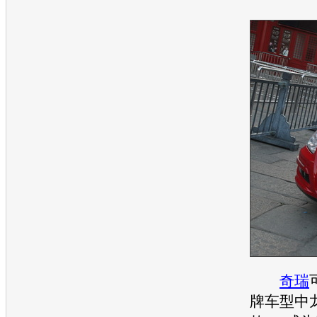
奇瑞
牌
车型
中