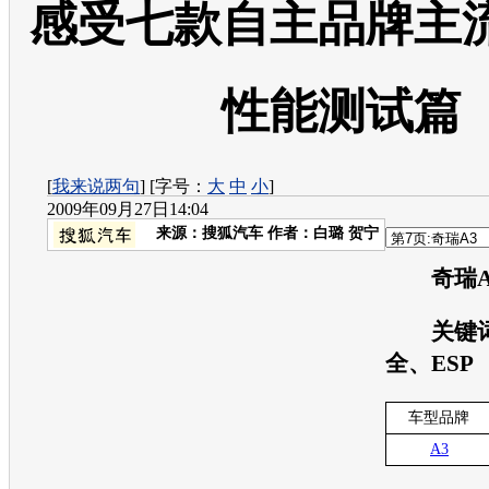
感受七款自主品牌主
性能测试篇
[
我来说两句
] [字号：
大
中
小
]
2009年09月27日14:04
来源：
搜狐汽车
作者：白璐 贺宁
奇瑞A
关键词
全、ESP
车型品牌
A3