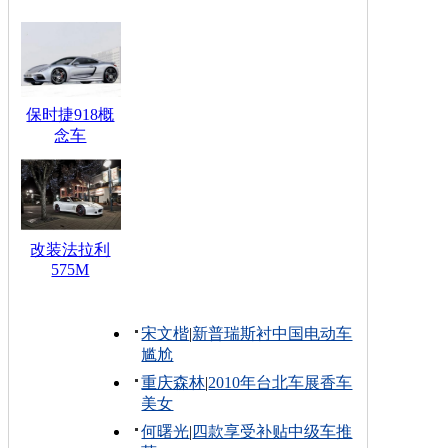
保时捷918概
念车
改装法拉利
575M
宋文楷
|
新普瑞斯衬中国电动车
尴尬
重庆森林
|
2010年台北车展香车
美女
何曙光
|
四款享受补贴中级车推