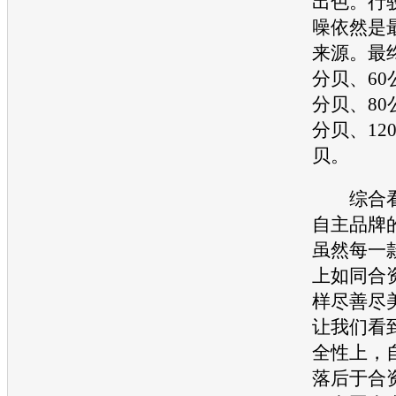
出色。行
噪依然是
来源。最终
分贝、60公
分贝、80公
分贝、120
贝。
综合看
自主品牌
虽然每一
上如同合
样尽善尽
让我们看
全性上，
落后于合