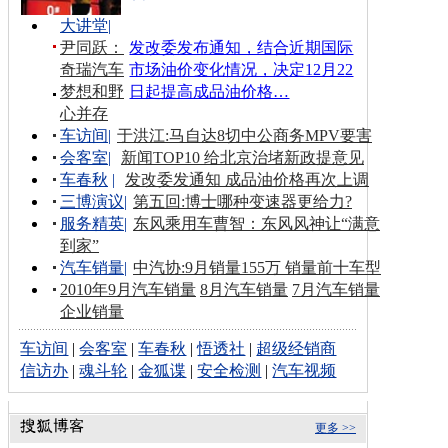
大讲堂
|
尹同跃：
发改委发布通知，结合近期国际
奇瑞汽车
市场油价变化情况，决定12月22
梦想和野
日起提高成品油价格…
心并存
车访间
|
于洪江:马自达8切中公商务MPV要害
会客室
|
新闻TOP10 给北京治堵新政提意见
车春秋
|
发改委发通知 成品油价格再次上调
三博演议
|
第五回:博士哪种变速器更给力?
服务精英
|
东风乘用车曹智：东风风神让“满意
到家”
汽车销量
|
中汽协:9月销量155万 销量前十车型
2010年9月汽车销量
8月汽车销量
7月汽车销量
企业销量
车访间
|
会客室
|
车春秋
|
悟透社
|
超级经销商
信访办
|
魂斗轮
|
金狐谍
|
安全检测
|
汽车视频
更多 >>