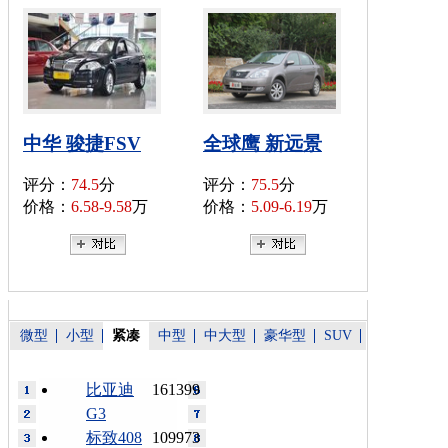
中华 骏捷FSV
全球鹰 新远景
评分：
74.5
分
评分：
75.5
分
价格：
6.58-9.58
万
价格：
5.09-6.19
万
微型
小型
紧凑
中型
中大型
豪华型
SUV
比亚迪
161399
G3
标致408
109973