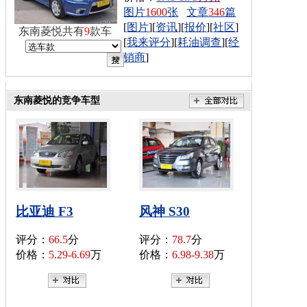
图片
1600
张
文章
346
篇
[
图片
][
资讯
][
报价
][
社区
]
东南菱悦共有
9
款车
[
我来评分
][
耗油调查
][
经
销商
]
东南菱悦的竞争车型
比亚迪 F3
风神 S30
评分：
66.5
分
评分：
78.7
分
价格：
5.29-6.69
万
价格：
6.98-9.38
万