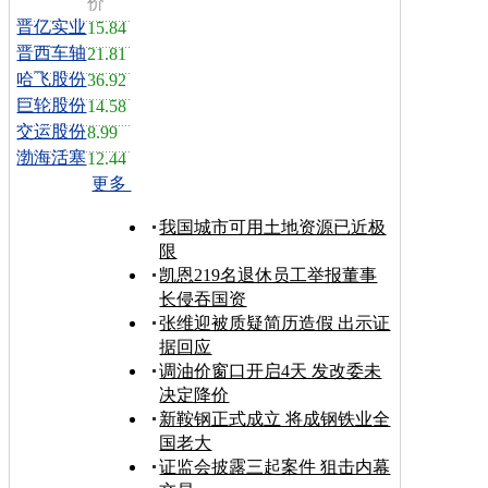
价
晋亿实业
15.84
晋西车轴
21.81
哈飞股份
36.92
巨轮股份
14.58
交运股份
8.99
渤海活塞
12.44
更多
我国城市可用土地资源已近极
限
凯恩219名退休员工举报董事
长侵吞国资
张维迎被质疑简历造假 出示证
据回应
调油价窗口开启4天 发改委未
决定降价
新鞍钢正式成立 将成钢铁业全
国老大
证监会披露三起案件 狙击内幕