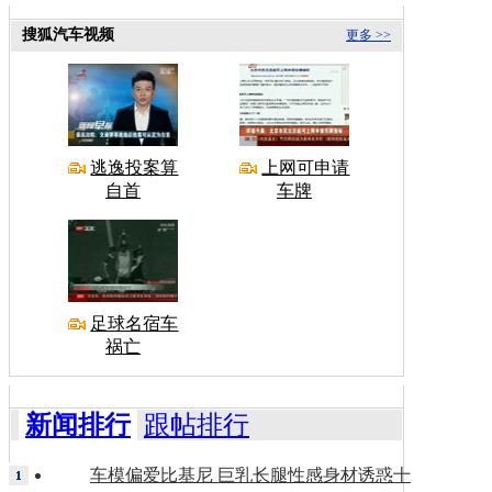
搜狐汽车视频
更多 >>
逃逸投案算
上网可申请
自首
车牌
足球名宿车
祸亡
新闻排行
跟帖排行
车模偏爱比基尼 巨乳长腿性感身材诱惑十