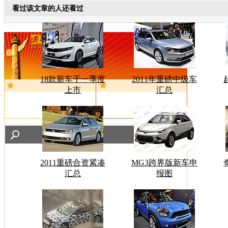
看过该文章的人还看过
18款新车于一季度
2011年重磅中级车
上市
汇总
2011重磅合资紧凑
MG3跨界版新车申
汇总
报图