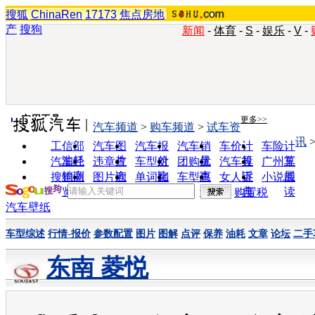
搜狐
ChinaRen
17173
焦点房地
产
搜狗
新闻
-
体育
-
S
-
娱乐
-
V
-
实用工具
更多>>
汽车频道
>
购车频道
>
试车资
讯
工信部
汽车图
汽车报
汽车销
车价计
车险计
油耗
片
价
量
算
算
汽车经
违章查
车型对
团购优
汽车投
广州车
销商
询
比
惠
诉
展
搜狗浏
图片欣
单词翻
车型查
女人宝
小说阅
览器
赏
译
询
典
读
购置税
汽车壁纸
车型综述
行情-报价
参数配置
图片
图解
点评
保养
油耗
文章
论坛
二手
东南 菱悦