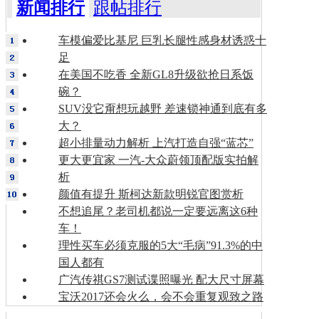
新闻排行
跟帖排行
车模偏爱比基尼 巨乳长腿性感身材诱惑十
足
在美国不吃香 全新GL8升级欲抢日系饭
碗？
SUV没它甭想玩越野 差速锁神通到底有多
大？
超小排量动力解析 上汽打造自强“蓝芯”
更大更宜家 一汽-大众蔚领顶配版实拍解
析
颜值有提升 斯柯达新款明锐官图赏析
不想追尾？老司机都说一定要远离这6种
车！
理性买车必须克服的5大“毛病”91.3%的中
国人都有
广汽传祺GS7测试谍照曝光 配大尺寸屏幕
宝沃2017还会火么，会不会重复观致之路