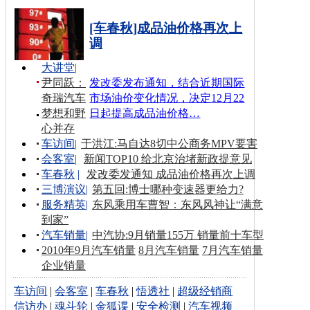
[车春秋]成品油价格再次上
调
大讲堂
|
尹同跃：
发改委发布通知，结合近期国际
奇瑞汽车
市场油价变化情况，决定12月22
梦想和野
日起提高成品油价格…
心并存
车访间
|
于洪江:马自达8切中公商务MPV要害
会客室
|
新闻TOP10 给北京治堵新政提意见
车春秋
|
发改委发通知 成品油价格再次上调
三博演议
|
第五回:博士哪种变速器更给力?
服务精英
|
东风乘用车曹智：东风风神让“满意
到家”
汽车销量
|
中汽协:9月销量155万 销量前十车型
2010年9月汽车销量
8月汽车销量
7月汽车销量
企业销量
车访间
|
会客室
|
车春秋
|
悟透社
|
超级经销商
信访办
|
魂斗轮
|
金狐谍
|
安全检测
|
汽车视频