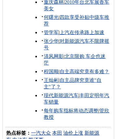
重庆森林
|
2010年台北车展香车
美女
何曙光
|
四款享受补贴中级车推
荐
管学军
|
上汽在传承路上加速
张少华
|
对新能源汽车不限牌摇
号
清风网影
|
北京限购 车企也迷
茫
程国顺
|
自主高端究竟有多难？
王灿彬
|
自主品牌究竟谁"自
主"了？
现代新能源汽车
|
丰田定明年汽
车销量
每年购车指标将动态调整
|
管欣
教授
热点标签：
一汽大众
本田
油价上涨
新能源