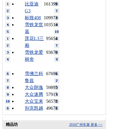
比亚迪
161399
G3
标致408
109973
雪铁龙世
103534
嘉
莲花L3三
95654
厢
雪铁龙爱
93670
丽舍
雪佛兰科
67696
鲁兹
大众朗逸
59895
大众速腾
57915
大众宝来
56578
别克凯越
49678
精品坊
2010广州车展
更多 >>