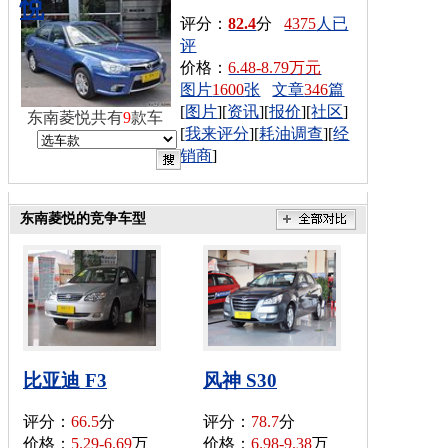
悦
评分：
82.4
分
4375
人已
评
价格：
6.48-8.79万元
图片
1600
张
文章
346
篇
[
图片
][
资讯
][
报价
][
社区
]
东南菱悦共有
9
款车
[
我来评分
][
耗油调查
][
经
销商
]
东南菱悦的竞争车型
比亚迪 F3
风神 S30
评分：
66.5
分
评分：
78.7
分
价格：
5.29-6.69
万
价格：
6.98-9.38
万