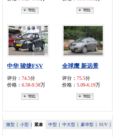
中华 骏捷FSV
全球鹰 新远景
评分：
74.5
分
评分：
75.5
分
价格：
6.58-9.58
万
价格：
5.09-6.19
万
微型
小型
紧凑
中型
中大型
豪华型
SUV