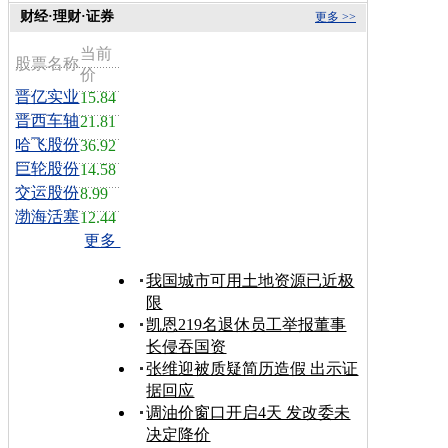
财经·理财·证券
更多 >>
当前
股票名称
价
晋亿实业
15.84
晋西车轴
21.81
哈飞股份
36.92
巨轮股份
14.58
交运股份
8.99
渤海活塞
12.44
更多
我国城市可用土地资源已近极
限
凯恩219名退休员工举报董事
长侵吞国资
张维迎被质疑简历造假 出示证
据回应
调油价窗口开启4天 发改委未
决定降价