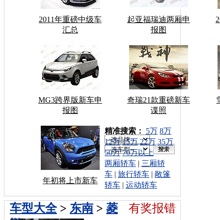
2011年重磅中级车
起亚福瑞迪两厢申
汇总
报图
MG3跨界版新车申
奇瑞21款重磅新车
报图
谍照
车型搜索：
精准搜索：
5万
8万
12万
15万
22万
35万
50万
70万以上
两厢轿车
|
三厢轿
车
|
旅行轿车
|
敞篷
年初将上市新车
轿车
|
运动轿车
车型大全
>
东南
>
菱
有奖报错