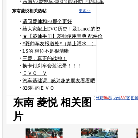
潢
东南V3菱悦享3000节能补助 店内现车
供应
东南菱悦相关热帖
更多>>
请问菱帅和F3那个更好
给大家献上EVO历史！及Lancel的资
料/历史！
★【菱帅手册】菱帅使用宝典 配件价
格参考★
*菱帅车友报道处*（禁止灌水！）
LS的 档位不是很清晰
三菱，真正的战神！
换卡钳刹车套装记录！！！
ＥＶＯ Ｖ
汽车基础课...感兴趣的朋友看看吧
826匹的ＥＶＯ！
(
外观
584
张
内饰
580
张
图
东南 菱悦 相关图
片