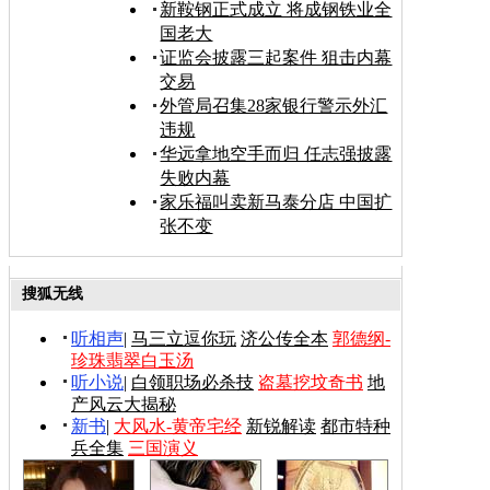
新鞍钢正式成立 将成钢铁业全
国老大
证监会披露三起案件 狙击内幕
交易
外管局召集28家银行警示外汇
违规
华远拿地空手而归 任志强披露
失败内幕
家乐福叫卖新马泰分店 中国扩
张不变
搜狐无线
听相声
|
马三立逗你玩
济公传全本
郭德纲-
珍珠翡翠白玉汤
听小说
|
白领职场必杀技
盗墓挖坟奇书
地
产风云大揭秘
新书
|
大风水-黄帝宅经
新锐解读
都市特种
兵全集
三国演义