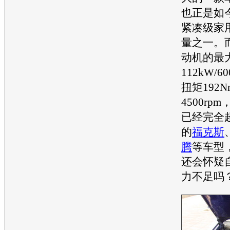
也正是如
紧凑级家
量之一。
动机
的最
112kW/6
扭矩192N
4500r
已经完全
的
福克斯
腾
等
车型
还会怀疑
力不足吗