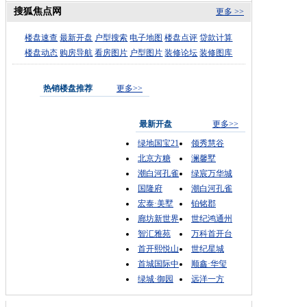
搜狐焦点网
更多 >>
楼盘速查
最新开盘
户型搜索
电子地图
楼盘点评
贷款计算
楼盘动态
购房导航
看房图片
户型图片
装修论坛
装修图库
热销楼盘推荐
更多>>
最新开盘
更多>>
绿地国宝21
领秀慧谷
北京方糖
澜馨墅
潮白河孔雀
绿宸万华城
国隆府
潮白河孔雀
宏泰·美墅
铂铭郡
廊坊新世界
世纪鸿通州
智汇雅苑
万科首开台
首开熙悦山
世纪星城
首城国际中
顺鑫·华玺
绿城·御园
远洋一方