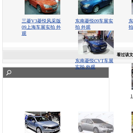
三菱V3菱悦风采版
东南菱悦09车展实
东
09上海车展实拍 外
拍 外观
拍
观
看过该
东南菱悦CVT车展
实拍 外观