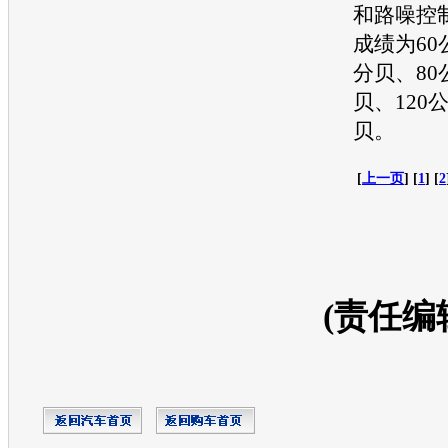
和路噪控
成绩为60公
分贝、80
贝、120公
贝。
[
上一页
] [
1
] [
2
(责任编