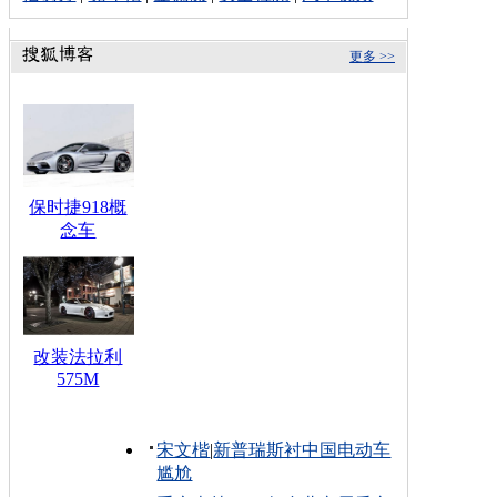
更多 >>
保时捷918概
念车
改装法拉利
575M
宋文楷
|
新普瑞斯衬中国电动车
尴尬