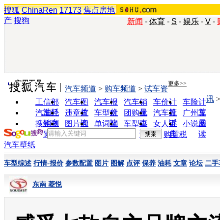
搜狐
ChinaRen
17173
焦点房地
产
搜狗
新闻
-
体育
-
S
-
娱乐
-
V
-
实用工具
更多>>
汽车频道
>
购车频道
>
试车资
讯
工信部
汽车图
汽车报
汽车销
车价计
车险计
油耗
片
价
量
算
算
汽车经
违章查
车型对
团购优
汽车投
广州车
销商
询
比
惠
诉
展
搜狗浏
图片欣
单词翻
车型查
女人宝
小说阅
览器
赏
译
询
典
读
购置税
汽车壁纸
车型综述
行情-报价
参数配置
图片
图解
点评
保养
油耗
文章
论坛
二手
东南 菱悦