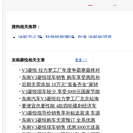
开心网
人人网
豆瓣
搜狗相关推荐：
转发至：
油耗怎么算
软件性能测试
怠速 油耗的消息
蠕变性能测试仪器
如何计算油耗
物理性能测试仪器
噪音分贝的消息
噪音污染 分贝
一个分贝的噪音
汽
东南菱悦相关文章
更多 >>
V3菱悦 拉力梦工厂年度争霸赛最终对
决
东南V3菱悦现车销售 购车享受惠民补
贴
后期无需添加 10万元"装备齐全"家轿
推荐
V3菱悦现车较少 享受3000元国家节能
补贴
东南汽车V3菱悦拉力梦工厂北京站海
选报道
要便宜也要性能 4款四轮碟刹经济车
推荐
V3菱悦指导价销售享补贴送装潢 车源
充足
东南V3菱悦购车无需预订 全系优惠
3000元
东南V3菱悦现车销售 优惠3000元送装