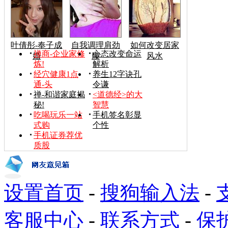
叶倩彤-奉子成
自我调理肩劲
如何改变居家
禅商-企业家修
心态改变命运
婚
腰
风水
炼!
解析
经穴健康1点
养生12字诀孔
通-头
令谦
禅-和谐家庭揭
<道德经>的大
秘!
智慧
吃喝玩乐一站
手机签名彰显
式购
个性
手机证券荐优
质股
设置首页
-
搜狗输入法
-
客服中心
-
联系方式
-
保