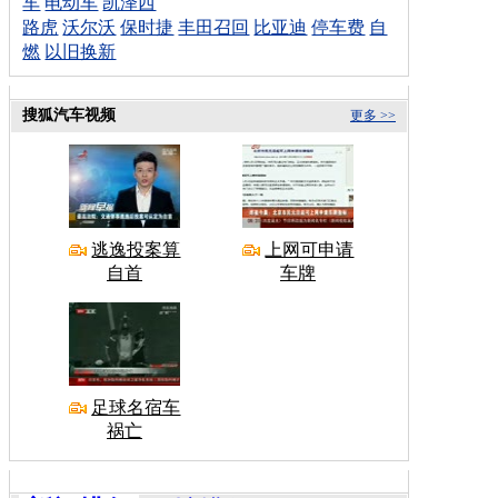
车
电动车
凯泽西
路虎
沃尔沃
保时捷
丰田召回
比亚迪
停车费
自
燃
以旧换新
搜狐汽车视频
更多 >>
逃逸投案算
上网可申请
自首
车牌
足球名宿车
祸亡