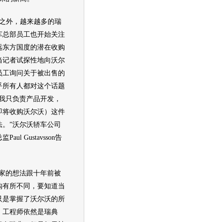
外，越来越多的瑞
车总部员工也开始关注
远东方国度的潜在收购
当记者试探性地向
沃尔
员工询问关于被出售的
乎所有人都对这个话题
“我只负责产品开发，
即将收购
沃尔沃
）这件
。”
沃尔沃
轿车公司
aul Gustavsson告
。
的想法跟十年前被
购有所不同，要知道当
只是掌握了
沃尔沃
的所
、工程师依然是瑞典