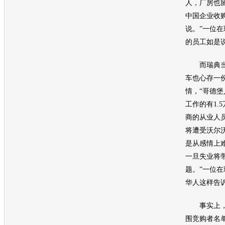
人，厂房也
中国企业收
说。”一位
的员工如是
而瑞典当
车
也心存一
情，“哥德堡
工作的有1.
商的从业人员
将遭受
沃尔
是从感情上
一旦失业将
题。”一位在
华人这样告
事实上，
围竞购者名