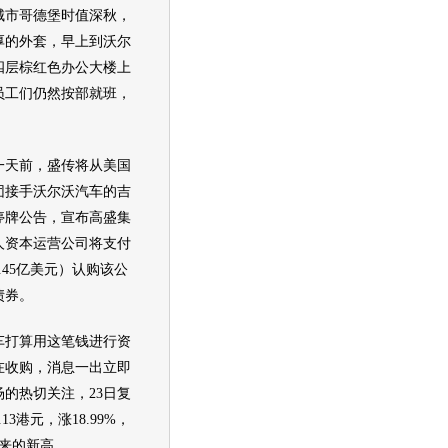
城市哥德堡时值深秋，
厚的外套，早上到
沃尔
四层棕红色办公大楼上
员工们仍然按部就班，
天前，盛传将从美国
团接手
沃尔沃
汽车
的
吉
停牌公告，宣布高盛集
人资本运营公司将支付
2.45亿美元）认购该公
债券。
车
打算用这笔钱进行资
在收购，消息一出立即
的热切关注，23日复
13港元，涨18.99%，
年来的新高。