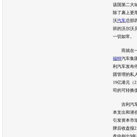
该国第二大
除了裹上更
沃
汽车
总部
班的
沃尔沃
一切如常。
而就在一
福特
汽车
集
利汽车
发布
团管理的私
19亿港元（
司的可转换
吉利汽
本支出和潜
引发资本市场
牌后收盘报2.
盘中创出9