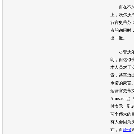
而在不久
上，
沃尔沃
行官史蒂芬
者的询问时
出一辙。
尽管
沃
朗，但这似
术人员对于
索，甚至放
承诺的豪言
运营官史蒂文·
Armstro
时表示，到2
两个伟大的
有人会因为
亡，而
环保