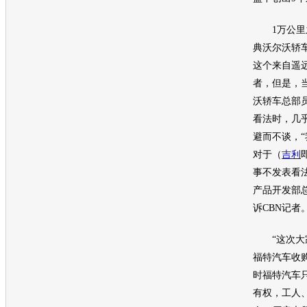
1万公里之
典
沃尔沃
轿
这个来自遥
者，但是，
沃
轿车总部
看法时，几
避而不谈，
对于（
吉利
事不发表看法
产品开发部总监P
诉CBN记者
“这次大家
福特
汽车
收
时
福特
汽车
有权，工人