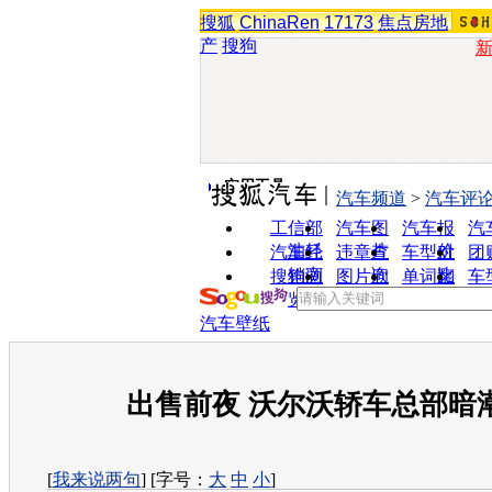
搜狐
ChinaRen
17173
焦点房地
产
搜狗
实用工具
汽车频道
>
汽车评
工信部
汽车图
汽车报
汽
油耗
片
价
汽车经
违章查
车型对
团
销商
询
比
搜狗浏
图片欣
单词翻
车
览器
赏
译
汽车壁纸
出售前夜 沃尔沃轿车总部暗
[
我来说两句
] [字号：
大
中
小
]