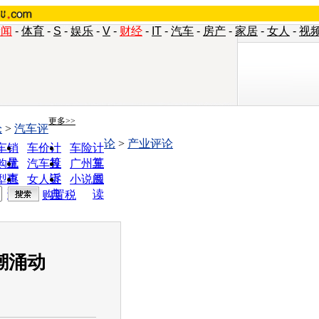
新闻
-
体育
-
S
-
娱乐
-
V
-
财经
-
IT
-
汽车
-
房产
-
家居
-
女人
-
视
更多>>
论
>
汽车评
论
>
产业评论
车销
车价计
车险计
量
算
算
购优
汽车投
广州车
惠
诉
展
型查
女人宝
小说阅
询
典
读
购置税
潮涌动