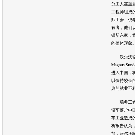
分工人甚至发
工程师组成
师工会，仍
有者，他们
错新东家，
的整体形象
沃尔沃
Magnus S
进入中国，
以保持较低
典的就业不
瑞典工程
轿车落户中
车
工业造成
析报告认为
加，
沃尔沃