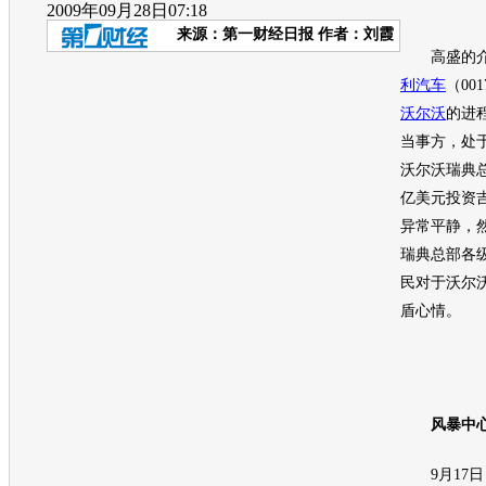
2009年09月28日07:18
来源：
第一财经日报
作者：刘霞
高盛的介
利汽车
（00
沃尔沃
的进
当事方，处
沃尔沃
瑞典总
亿美元投资
异常平静，
瑞典总部各
民对于
沃尔
盾心情。
风暴中心
9月17日