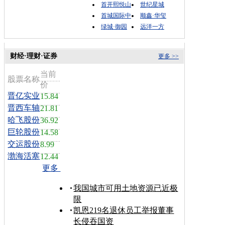
首开熙悦山
世纪星城
首城国际中
顺鑫·华玺
绿城·御园
远洋一方
财经·理财·证券
更多 >>
当前
股票名称
价
晋亿实业
15.84
晋西车轴
21.81
哈飞股份
36.92
巨轮股份
14.58
交运股份
8.99
渤海活塞
12.44
更多
我国城市可用土地资源已近极
限
凯恩219名退休员工举报董事
长侵吞国资