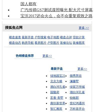
国人都有
广汽传祺GS7测试谍照曝光 配大尺寸屏幕
宝沃2017还会火么，会不会重复观致之路
搜狐焦点网
更多 >>
楼盘速查
最新开盘
户型搜索
电子地图
楼盘点评
贷款计算
楼盘动态
购房导航
看房图片
户型图片
装修论坛
装修图库
热销楼盘推荐
更多>>
最新开盘
更多>>
绿地国宝21
领秀慧谷
北京方糖
澜馨墅
潮白河孔雀
绿宸万华城
国隆府
潮白河孔雀
宏泰·美墅
铂铭郡
廊坊新世界
世纪鸿通州
智汇雅苑
万科首开台