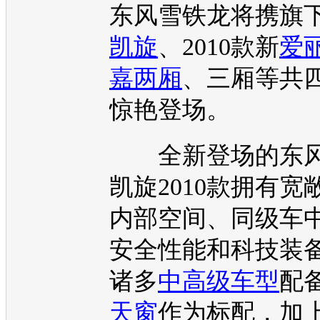
东风雪铁龙
将携旗下
凯旋
、2010款新
爱
嘉两厢
、三厢等共
惊艳登场。
全新登场的
东
凯旋
2010款拥有宽
内部空间、同级车
安全性能和科技装
诸多
中高级车
型
配
天窗
作为标配，加