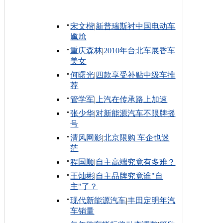
宋文楷
|
新普瑞斯衬中国电动车
尴尬
重庆森林
|
2010年台北车展香车
美女
何曙光
|
四款享受补贴中级车推
荐
管学军
|
上汽在传承路上加速
张少华
|
对新能源汽车不限牌摇
号
清风网影
|
北京限购 车企也迷
茫
程国顺
|
自主高端究竟有多难？
王灿彬
|
自主品牌究竟谁"自
主"了？
现代新能源汽车
|
丰田定明年汽
车销量