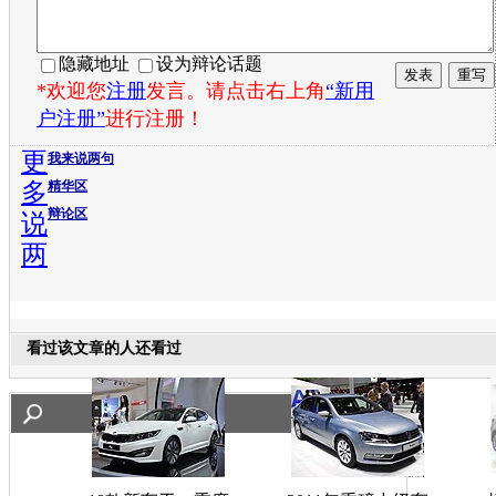
隐藏地址
设为辩论话题
*欢迎您
注册
发言。请点击右上角
“新用
户注册”
进行注册！
更
我来说两句
多
精华区
辩论区
说
两
看过该文章的人还看过