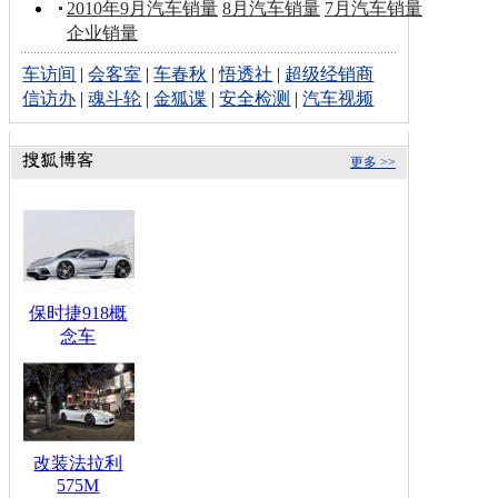
2010年9月汽车销量
8月汽车销量
7月汽车销量
企业销量
车访间
|
会客室
|
车春秋
|
悟透社
|
超级经销商
信访办
|
魂斗轮
|
金狐谍
|
安全检测
|
汽车视频
更多 >>
保时捷918概
念车
改装法拉利
575M