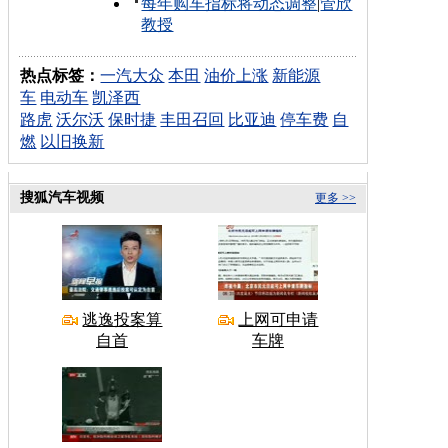
每年购车指标将动态调整
|
管欣
教授
热点标签：
一汽大众
本田
油价上涨
新能源
车
电动车
凯泽西
路虎
沃尔沃
保时捷
丰田召回
比亚迪
停车费
自
燃
以旧换新
搜狐汽车视频
更多 >>
逃逸投案算
上网可申请
自首
车牌