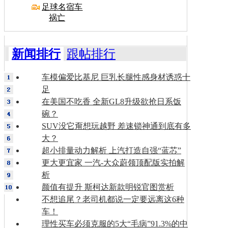
足球名宿车
祸亡
新闻排行
跟帖排行
车模偏爱比基尼 巨乳长腿性感身材诱惑十
足
在美国不吃香 全新GL8升级欲抢日系饭
碗？
SUV没它甭想玩越野 差速锁神通到底有多
大？
超小排量动力解析 上汽打造自强“蓝芯”
更大更宜家 一汽-大众蔚领顶配版实拍解
析
颜值有提升 斯柯达新款明锐官图赏析
不想追尾？老司机都说一定要远离这6种
车！
理性买车必须克服的5大“毛病”91.3%的中