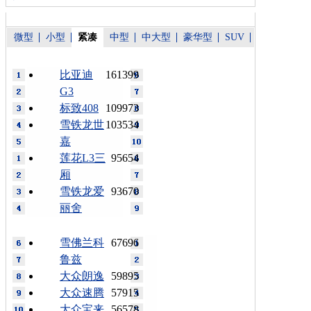
微型
小型
紧凑
中型
中大型
豪华型
SUV
比亚迪
161399
G3
标致408
109973
雪铁龙世
103534
嘉
莲花L3三
95654
厢
雪铁龙爱
93670
丽舍
雪佛兰科
67696
鲁兹
大众朗逸
59895
大众速腾
57915
大众宝来
56578