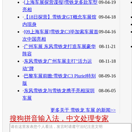
·
[上海车展探营谍报]雪铁龙多款车型
09-04-19
亮相
·
【18日探营】雪铁龙GT概念车展馆
09-04-18
内现身
·
[09上海车展]雪铁龙C3毕加索车展首
09-04-16
次中国亮相
·
广州车展 东风雪铁龙打造车展豪华
08-11-21
阵容
·
东风雪铁龙广州车展主打"活力运
08-11-18
动"牌
·
巴黎车展前瞻:雪铁龙C3 Pluriel特别
08-09-16
版
·
东风雪铁龙与雪铁龙携手亮相深圳
08-06-05
车展
更多关于
雪铁龙 车展
的新闻>>
搜狗拼音输入法，中文处理专家