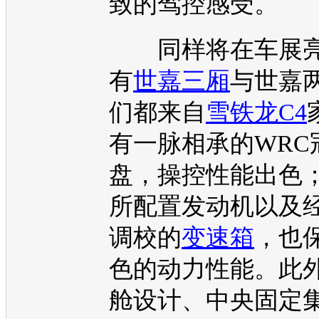
致的驾控感受。
同样将在
车展
有
世嘉三厢
与
世嘉
们都来自
雪铁龙C4
有一脉相承的WRC
盘
，操控性能出色
所配置
发动机
以及
调校的
变速箱
，也
色的动力性能。此
舱设计、中央固定