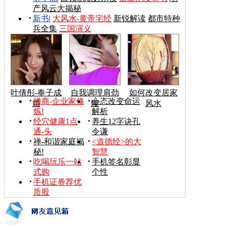
产风云大揭秘
新书
|
大风水-黄帝宅经
新锐解读
都市特种
兵全集
三国演义
叶倩彤-奉子成
自我调理肩劲
如何改变居家
禅商-企业家修
心态改变命运
婚
腰
风水
炼!
解析
经穴健康1点
养生12字诀孔
通-头
令谦
禅-和谐家庭揭
<道德经>的大
秘!
智慧
吃喝玩乐一站
手机签名彰显
式购
个性
手机证券荐优
质股