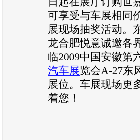
日起在展厅订购
世
可享受与
车展
相同
展
现场抽奖活动。
龙
合肥悦意诚邀各
临2009中国安徽第
汽车
展
览会A-27
东
展位。
车展
现场更
着您！