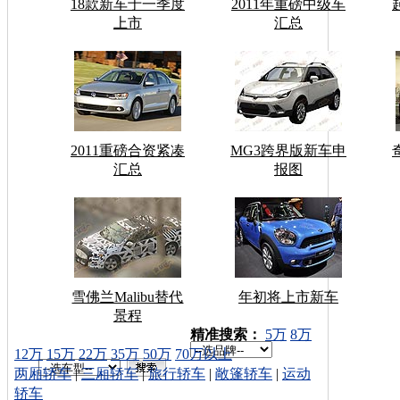
18款新车于一季度
2011年重磅中级车
上市
汇总
2011重磅合资紧凑
MG3跨界版新车申
汇总
报图
雪佛兰Malibu替代
年初将上市新车
景程
车型搜索：
精准搜索：
5万
8万
12万
15万
22万
35万
50万
70万以上
两厢轿车
|
三厢轿车
|
旅行轿车
|
敞篷轿车
|
运动
轿车