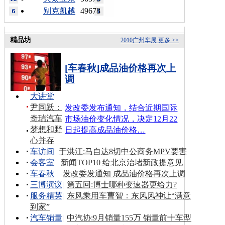
别克凯越
49678
精品坊
2010广州车展
更多 >>
[车春秋]成品油价格再次上
调
大讲堂
|
尹同跃：
发改委发布通知，结合近期国际
奇瑞汽车
市场油价变化情况，决定12月22
梦想和野
日起提高成品油价格…
心并存
车访间
|
于洪江:马自达8切中公商务MPV要害
会客室
|
新闻TOP10 给北京治堵新政提意见
车春秋
|
发改委发通知 成品油价格再次上调
三博演议
|
第五回:博士哪种变速器更给力?
服务精英
|
东风乘用车曹智：东风风神让“满意
到家”
汽车销量
|
中汽协:9月销量155万 销量前十车型