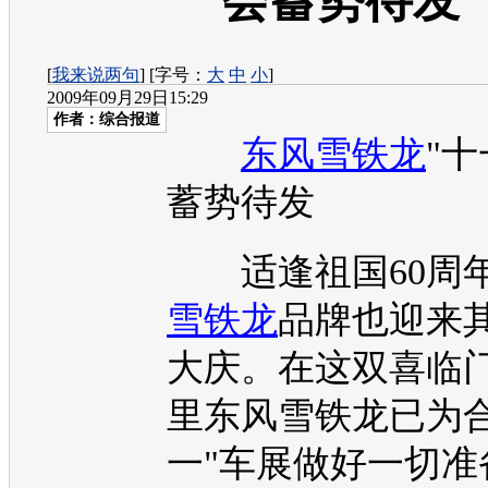
会蓄势待发
[
我来说两句
] [字号：
大
中
小
]
2009年09月29日15:29
作者：综合报道
东风雪铁龙
"十
蓄势待发
适逢祖国60周
雪铁龙
品牌也迎来其
大庆。在这双喜临
里
东风雪铁龙
已为
一"
车展
做好一切准