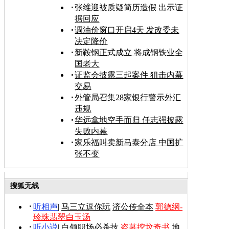
张维迎被质疑简历造假 出示证
据回应
调油价窗口开启4天 发改委未
决定降价
新鞍钢正式成立 将成钢铁业全
国老大
证监会披露三起案件 狙击内幕
交易
外管局召集28家银行警示外汇
违规
华远拿地空手而归 任志强披露
失败内幕
家乐福叫卖新马泰分店 中国扩
张不变
搜狐无线
听相声
|
马三立逗你玩
济公传全本
郭德纲-
珍珠翡翠白玉汤
听小说
|
白领职场必杀技
盗墓挖坟奇书
地