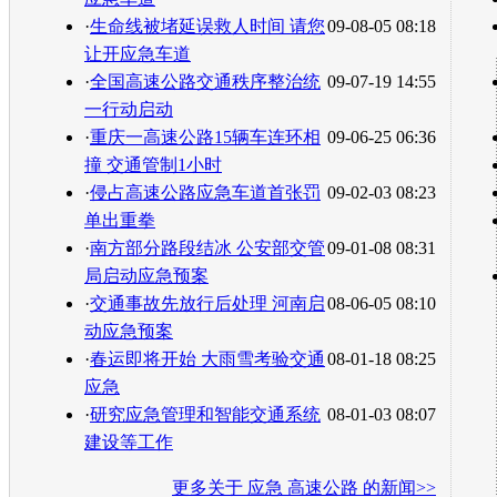
·
生命线被堵延误救人时间 请您
09-08-05 08:18
让开应急车道
·
全国高速公路交通秩序整治统
09-07-19 14:55
一行动启动
·
重庆一高速公路15辆车连环相
09-06-25 06:36
撞 交通管制1小时
·
侵占高速公路应急车道首张罚
09-02-03 08:23
单出重拳
·
南方部分路段结冰 公安部交管
09-01-08 08:31
局启动应急预案
·
交通事故先放行后处理 河南启
08-06-05 08:10
动应急预案
·
春运即将开始 大雨雪考验交通
08-01-18 08:25
应急
·
研究应急管理和智能交通系统
08-01-03 08:07
建设等工作
更多关于
应急 高速公路
的新闻>>