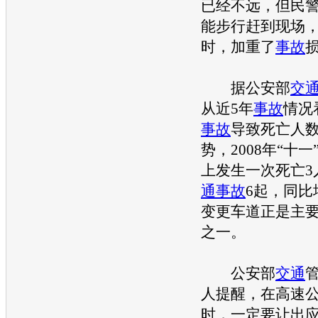
已经不远，但民
能步行赶到现场
时，加重了
事故
据公安部
交
从近5年
事故
情况
事故
导致死亡人
势，2008年“十
上发生一次死亡3
通
事故
6起，同比
变更车道正是主
之一。
公安部
交通
人提醒，在高速
时，一定要让出