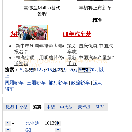
雪佛兰Malibu替代
年初将上市新车
景程
车型搜
精准
为祖国同喝彩
60年汽车梦
·
新中国60周年摄影大赛
策划
|
国庆优惠
中国汽
国庆彩车撤离天安门
报名中
车志
·
志高空调：用明信片传
最新
|
中国汽车产量超7
从10月12日凌晨开始，国庆彩车将正式告别
递祝福
千万
广场…[
详细
]
索：
搜索：
5万
8万
12万
15万
22万
35万
50万
70万以
上
两厢轿车
|
三厢轿车
|
旅行轿车
|
敞篷轿车
|
运动
轿车
微型
小型
紧凑
中型
中大型
豪华型
SUV
比亚迪
161399
G3