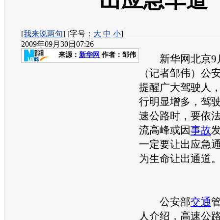
出应急车道
[
我来说两句
] [字号：
大
中
小
]
2009年09月30日07:26
来源：
新华网
作者：邹伟
新华网北京9月
（记者邹伟）公
提醒广大驾驶人，
行明显增多，驾
速公路时，要依
流高峰或因
事故
一定要让出应急
为生命让出通道
公安部
交通
人介绍，高速公