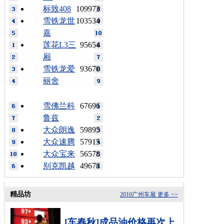
标致408
109973
雪铁龙世
103534
嘉
莲花L3三
95654
厢
雪铁龙爱
93670
丽舍
雪佛兰科
67696
鲁兹
大众朗逸
59895
大众速腾
57915
大众宝来
56578
别克凯越
49678
精品坊
2010广州车展
更多 >>
[车春秋]成品油价格再次上