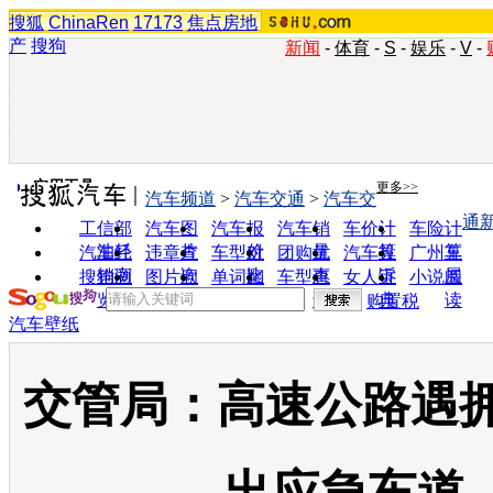
搜狐
ChinaRen
17173
焦点房地
产
搜狗
新闻
-
体育
-
S
-
娱乐
-
V
-
实用工具
更多>>
汽车频道
>
汽车交通
>
汽车交
通
工信部
汽车图
汽车报
汽车销
车价计
车险计
油耗
片
价
量
算
算
汽车经
违章查
车型对
团购优
汽车投
广州车
销商
询
比
惠
诉
展
搜狗浏
图片欣
单词翻
车型查
女人宝
小说阅
览器
赏
译
询
典
读
购置税
汽车壁纸
交管局：高速公路遇拥