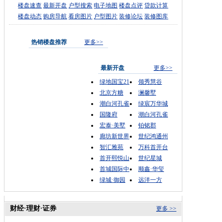
楼盘速查
最新开盘
户型搜索
电子地图
楼盘点评
贷款计算
楼盘动态
购房导航
看房图片
户型图片
装修论坛
装修图库
热销楼盘推荐
更多>>
最新开盘
更多>>
绿地国宝21
领秀慧谷
北京方糖
澜馨墅
潮白河孔雀
绿宸万华城
国隆府
潮白河孔雀
宏泰·美墅
铂铭郡
廊坊新世界
世纪鸿通州
智汇雅苑
万科首开台
首开熙悦山
世纪星城
首城国际中
顺鑫·华玺
绿城·御园
远洋一方
财经·理财·证券
更多 >>