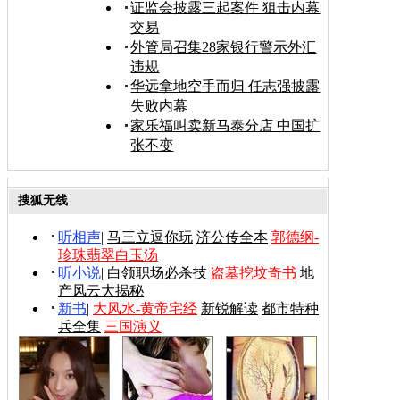
证监会披露三起案件 狙击内幕
交易
外管局召集28家银行警示外汇
违规
华远拿地空手而归 任志强披露
失败内幕
家乐福叫卖新马泰分店 中国扩
张不变
搜狐无线
听相声
|
马三立逗你玩
济公传全本
郭德纲-
珍珠翡翠白玉汤
听小说
|
白领职场必杀技
盗墓挖坟奇书
地
产风云大揭秘
新书
|
大风水-黄帝宅经
新锐解读
都市特种
兵全集
三国演义