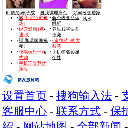
叶倩彤-奉子成
自我调理肩劲
如何改变居家
禅商-企业家修
心态改变命运
婚
腰
风水
炼!
解析
经穴健康1点
养生12字诀孔
通-头
令谦
禅-和谐家庭揭
<道德经>的大
秘!
智慧
吃喝玩乐一站
手机签名彰显
式购
个性
手机证券荐优
质股
设置首页
-
搜狗输入法
-
客服中心
-
联系方式
-
保
绍
-
网站地图
-
全部新闻