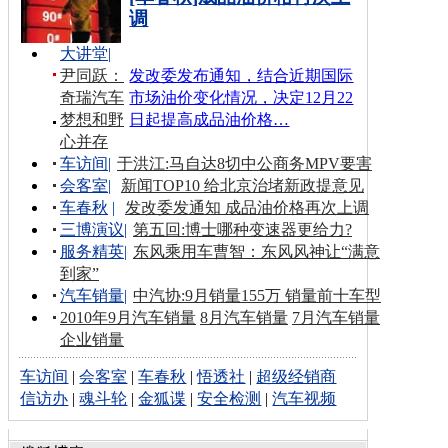
调
大讲堂
|
尹同跃：
发改委发布通知，结合近期国际
奇瑞汽车
市场油价变化情况，决定12月22
梦想和野
日起提高成品油价格…
心并存
车访间
|
于洪江:马自达8切中公商务MPV要害
会客室
|
新闻TOP10 给北京治堵新政提意见
车春秋
|
发改委发通知 成品油价格再次上调
三博演议
|
第五回:博士哪种变速器更给力?
服务精英
|
东风乘用车曹智：东风风神让“满意
到家”
汽车销量
|
中汽协:9月销量155万 销量前十车型
2010年9月汽车销量
8月汽车销量
7月汽车销量
企业销量
车访间
|
会客室
|
车春秋
|
悟透社
|
超级经销商
信访办
|
魂斗轮
|
金狐谍
|
安全检测
|
汽车视频