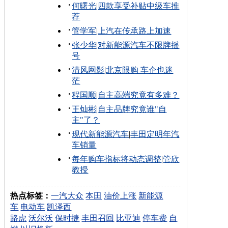
何曙光
|
四款享受补贴中级车推
荐
管学军
|
上汽在传承路上加速
张少华
|
对新能源汽车不限牌摇
号
清风网影
|
北京限购 车企也迷
茫
程国顺
|
自主高端究竟有多难？
王灿彬
|
自主品牌究竟谁"自
主"了？
现代新能源汽车
|
丰田定明年汽
车销量
每年购车指标将动态调整
|
管欣
教授
热点标签：
一汽大众
本田
油价上涨
新能源
车
电动车
凯泽西
路虎
沃尔沃
保时捷
丰田召回
比亚迪
停车费
自