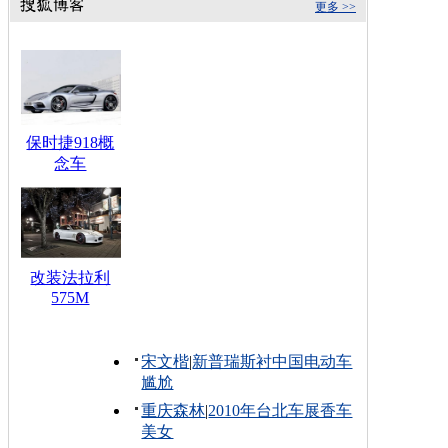
更多 >>
保时捷918概
念车
改装法拉利
575M
宋文楷
|
新普瑞斯衬中国电动车
尴尬
重庆森林
|
2010年台北车展香车
美女