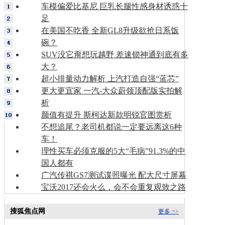
车模偏爱比基尼 巨乳长腿性感身材诱惑十
足
在美国不吃香 全新GL8升级欲抢日系饭
碗？
SUV没它甭想玩越野 差速锁神通到底有多
大？
超小排量动力解析 上汽打造自强“蓝芯”
更大更宜家 一汽-大众蔚领顶配版实拍解
析
颜值有提升 斯柯达新款明锐官图赏析
不想追尾？老司机都说一定要远离这6种
车！
理性买车必须克服的5大“毛病”91.3%的中
国人都有
广汽传祺GS7测试谍照曝光 配大尺寸屏幕
宝沃2017还会火么，会不会重复观致之路
搜狐焦点网
更多 >>