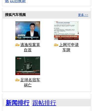
燃
以旧换新
搜狐汽车视频
更多 >>
逃逸投案算
上网可申请
自首
车牌
足球名宿车
祸亡
新闻排行
跟帖排行