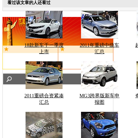
看过该文章的人还看过
18款新车于一季度
2011年重磅中级车
上市
汇总
2011重磅合资紧凑
MG3跨界版新车申
汇总
报图