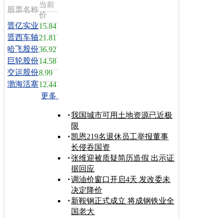
当前
股票名称
价
晋亿实业
15.84
晋西车轴
21.81
哈飞股份
36.92
巨轮股份
14.58
交运股份
8.99
渤海活塞
12.44
更多
我国城市可用土地资源已近极
限
凯恩219名退休员工举报董事
长侵吞国资
张维迎被质疑简历造假 出示证
据回应
调油价窗口开启4天 发改委未
决定降价
新鞍钢正式成立 将成钢铁业全
国老大