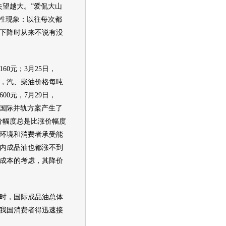
望越大。”爱侃大山
律性现象：以往每次都
下降时从来不说有没
60元；3月25日，
日，汽、柴
油价
格每吨
00元，7月29日，
与国际并轨方案产生了
价幅度总是比涨价幅度
环境和消费者承受能
内成品油也都涨不到
成本的考虑，其降价
时，国际成品油总体
我国消费者得迅速接