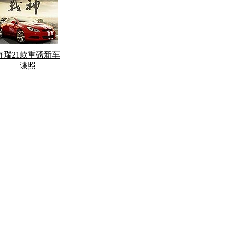
奇瑞21款重磅新车
谍照