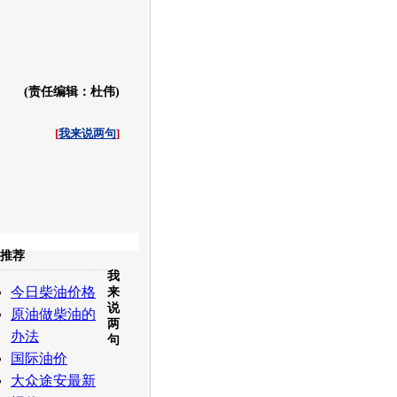
(责任编辑：杜伟)
[
我来说两句
]
收起
推荐
我
白社会
百度i贴吧
今日柴油价格
来
说
原油做柴油的
两
办法
句
国际油价
大众途安最新