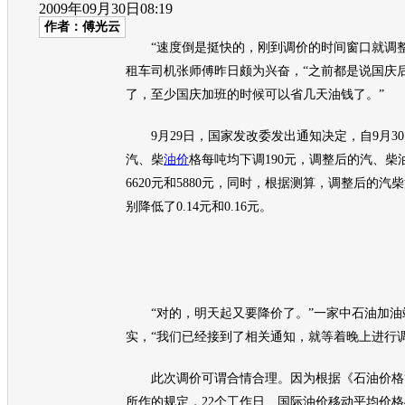
2009年09月30日08:19
作者：傅光云
“速度倒是挺快的，刚到调价的时间窗口就调整
租车司机张师傅昨日颇为兴奋，“之前都是说国庆
了，至少国庆加班的时候可以省几天油钱了。”
9月29日，国家发改委发出通知决定，自9月3
汽、柴
油价
格每吨均下调190元，调整后的汽、柴
6620元和5880元，同时，根据测算，调整后的
别降低了0.14元和0.16元。
“对的，明天起又要降价了。”一家中石油加油
实，“我们已经接到了相关通知，就等着晚上进行调
此次调价可谓合情合理。因为根据《石
油价
格
所作的规定，22个工作日、国际
油价
移动平均价格