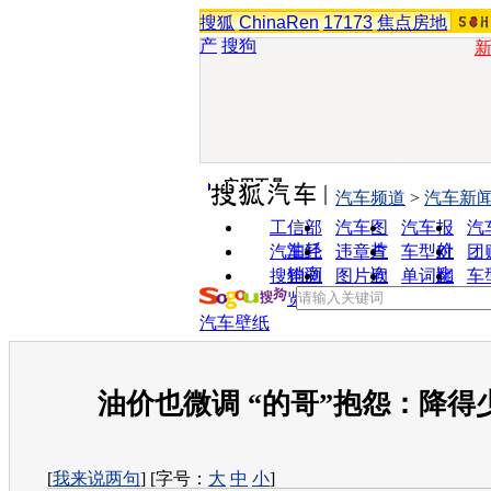
搜狐
ChinaRen
17173
焦点房地
产
搜狗
实用工具
汽车频道
>
汽车新
工信部
汽车图
汽车报
汽
油耗
片
价
汽车经
违章查
车型对
团
销商
询
比
搜狗浏
图片欣
单词翻
车
览器
赏
译
汽车壁纸
油价也微调 “的哥”抱怨：降得
[
我来说两句
] [字号：
大
中
小
]