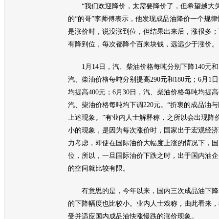
“我们欢迎降价，太需要降价了，但希望越大失
的“的哥”李师傅表示，他发现成品油降价一个规
是涨价时，说没涨到位，但结果出来后，涨很多；
有降到位，每次都降个百来块钱，远远少于涨价。
1月14日，汽、柴
油价
格每吨分别下降140元和1
汽、柴
油价
格每吨分别提高290元和180元；6月1
均提高400元；6月30日，汽、柴
油价
格每吨均提高6
汽、柴
油价
格每吨均下调220元。“折衷的成品油
上述现象。”有业内人士解释称，之所以会出现降
小的现象，是因为每次涨价时，国家出于宏观经济
力考虑，即使在国际
油价
大幅度上涨的情况下，国
位，所以，一旦国际
油价
下跌之时，出于国内油企
的空间就比较有限。
有意思的是，今年以来，国内三次成品油下降
的下降幅度也比较小。业内人士戏称，由此看来，
受并适应国内成品油快涨慢跌的涨价现象。