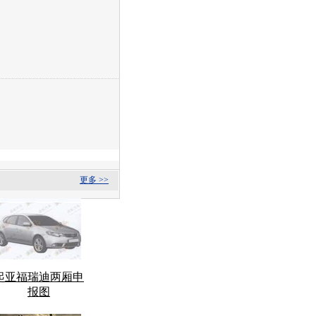
更多 >>
起亚福瑞迪两厢申
报图