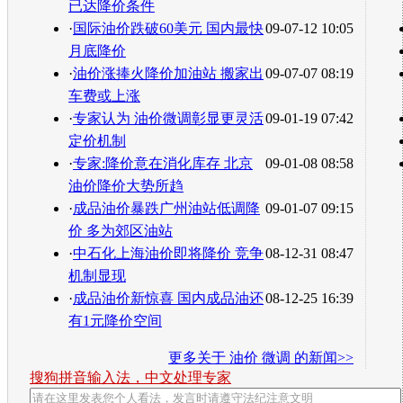
已达降价条件
·
国际油价跌破60美元 国内最快
09-07-12 10:05
月底降价
·
油价涨捧火降价加油站 搬家出
09-07-07 08:19
车费或上涨
·
专家认为 油价微调彰显更灵活
09-01-19 07:42
定价机制
·
专家:降价意在消化库存 北京
09-01-08 08:58
油价降价大势所趋
·
成品油价暴跌广州油站低调降
09-01-07 09:15
价 多为郊区油站
·
中石化上海油价即将降价 竞争
08-12-31 08:47
机制显现
·
成品油价新惊喜 国内成品油还
08-12-25 16:39
有1元降价空间
更多关于
油价 微调
的新闻>>
搜狗拼音输入法，中文处理专家