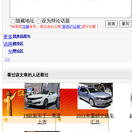
隐藏地址
设为辩论话题
*欢迎您
注册
发言。请点击右上角
“新用户注册”
进行注册！
更多
我来说两句
说两
精华区
句
辩论区
>>
看过该文章的人还看过
18款新车于一季度
2011年重磅中级车
上市
汇总