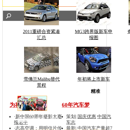
2011重磅合资紧凑
MG3跨界版新车申
汇总
报图
雪佛兰Malibu替代
年初将上市新车
景程
车型搜
精准
为祖国同喝彩
60年汽车梦
·
新中国60周年摄影大赛
策划
|
国庆优惠
中国汽
国庆彩车撤离天安门
报名中
车志
·
志高空调：用明信片传
最新
|
中国汽车产量超7