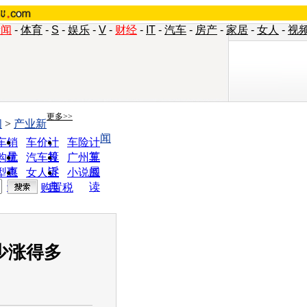
新闻
-
体育
-
S
-
娱乐
-
V
-
财经
-
IT
-
汽车
-
房产
-
家居
-
女人
-
视
更多>>
闻
>
产业新
闻
车销
车价计
车险计
量
算
算
购优
汽车投
广州车
惠
诉
展
型查
女人宝
小说阅
询
典
读
购置税
少涨得多