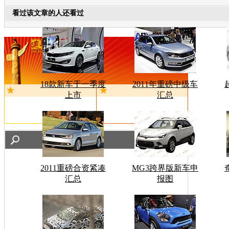
看过该文章的人还看过
18款新车于一季度
2011年重磅中级车
上市
汇总
2011重磅合资紧凑
MG3跨界版新车申
汇总
报图