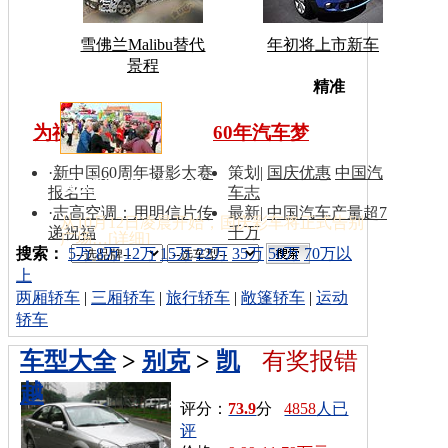
雪佛兰Malibu替代
年初将上市新车
景程
车型搜
精准
为祖国同喝彩
60年汽车梦
·
新中国60周年摄影大赛
策划
|
国庆优惠
中国汽
国庆彩车撤离天安门
报名中
车志
·
志高空调：用明信片传
最新
|
中国汽车产量超7
从10月12日凌晨开始，国庆彩车将正式告别
递祝福
千万
广场…[
详细
]
索：
搜索：
5万
8万
12万
15万
22万
35万
50万
70万以
上
两厢轿车
|
三厢轿车
|
旅行轿车
|
敞篷轿车
|
运动
轿车
车型大全
>
别克
>
凯
有奖报错
越
评分：
73.9
分
4858
人已
评