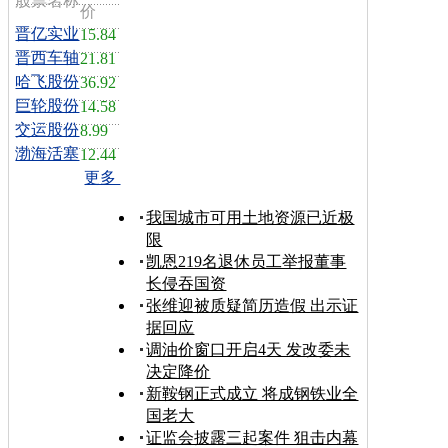
股票名称
价
晋亿实业
15.84
晋西车轴
21.81
哈飞股份
36.92
巨轮股份
14.58
交运股份
8.99
渤海活塞
12.44
更多
我国城市可用土地资源已近极
限
凯恩219名退休员工举报董事
长侵吞国资
张维迎被质疑简历造假 出示证
据回应
调油价窗口开启4天 发改委未
决定降价
新鞍钢正式成立 将成钢铁业全
国老大
证监会披露三起案件 狙击内幕