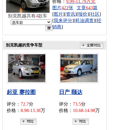
价格：
9.99-11.79万元
图片
422
张
文章
643
篇
[
图片
][
资讯
][
报价
][
社区
]
别克凯越共有
4
款车
[
我来评分
][
耗油调查
][
经
销商
]
别克凯越的竞争车型
起亚 赛拉图
日产 颐达
评分：
72.7
分
评分：
73.5
分
价格：
8.98-13.38
万
价格：
10.68-14.98
万