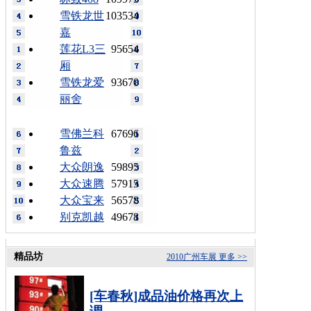
雪铁龙世
103534
嘉
莲花L3三
95654
厢
雪铁龙爱
93670
丽舍
雪佛兰科
67696
鲁兹
大众朗逸
59895
大众速腾
57915
大众宝来
56578
别克凯越
49678
精品坊
2010广州车展
更多 >>
[车春秋]成品油价格再次上