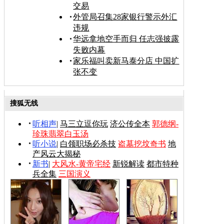
交易
外管局召集28家银行警示外汇
违规
华远拿地空手而归 任志强披露
失败内幕
家乐福叫卖新马泰分店 中国扩
张不变
搜狐无线
听相声
|
马三立逗你玩
济公传全本
郭德纲-
珍珠翡翠白玉汤
听小说
|
白领职场必杀技
盗墓挖坟奇书
地
产风云大揭秘
新书
|
大风水-黄帝宅经
新锐解读
都市特种
兵全集
三国演义