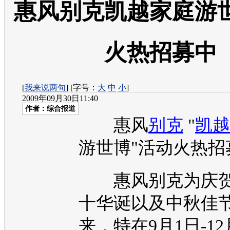
惠风别克凯越家庭游
火热招募中
[
我来说两句
] [字号：
大
中
小
]
2009年09月30日11:40
作者：综合报道
惠风
别克
"
凯越
游世博"活动火热招
惠风
别克
为庆
十华诞以及中秋佳
来，特在9月1日-12