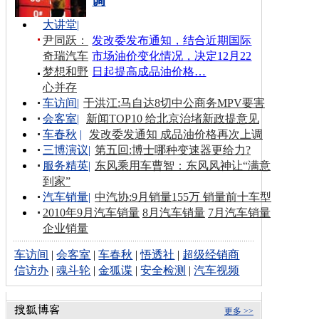
调
大讲堂
|
尹同跃：
发改委发布通知，结合近期国际
奇瑞汽车
市场油价变化情况，决定12月22
梦想和野
日起提高成品油价格…
心并存
车访间
|
于洪江:马自达8切中公商务MPV要害
会客室
|
新闻TOP10 给北京治堵新政提意见
车春秋
|
发改委发通知 成品油价格再次上调
三博演议
|
第五回:博士哪种变速器更给力?
服务精英
|
东风乘用车曹智：东风风神让“满意
到家”
汽车销量
|
中汽协:9月销量155万 销量前十车型
2010年9月汽车销量
8月汽车销量
7月汽车销量
企业销量
车访间
|
会客室
|
车春秋
|
悟透社
|
超级经销商
信访办
|
魂斗轮
|
金狐谍
|
安全检测
|
汽车视频
更多 >>