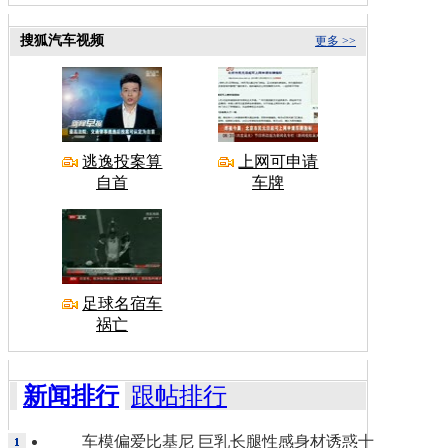
搜狐汽车视频
更多 >>
逃逸投案算
上网可申请
自首
车牌
足球名宿车
祸亡
新闻排行
跟帖排行
车模偏爱比基尼 巨乳长腿性感身材诱惑十