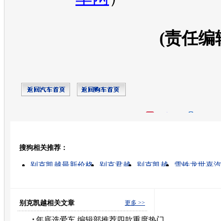
(责任编
开心网
人人网
豆瓣
搜狗相关推荐：
转发至：
别克凯越最新价格
别克君越
别克凯越
雪铁龙世嘉
凯越的图片
别克君越车
别克 价格
别克汽车
别克君越最新价格
上海通用新凯越
别克凯越相关文章
更多 >>
年底选爱车 编辑部推荐四款重度热门