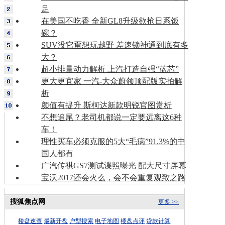
足
在美国不吃香 全新GL8升级欲抢日系饭
碗？
SUV没它甭想玩越野 差速锁神通到底有多
大？
超小排量动力解析 上汽打造自强“蓝芯”
更大更宜家 一汽-大众蔚领顶配版实拍解
析
颜值有提升 斯柯达新款明锐官图赏析
不想追尾？老司机都说一定要远离这6种
车！
理性买车必须克服的5大“毛病”91.3%的中
国人都有
广汽传祺GS7测试谍照曝光 配大尺寸屏幕
宝沃2017还会火么，会不会重复观致之路
搜狐焦点网
更多 >>
楼盘速查
最新开盘
户型搜索
电子地图
楼盘点评
贷款计算