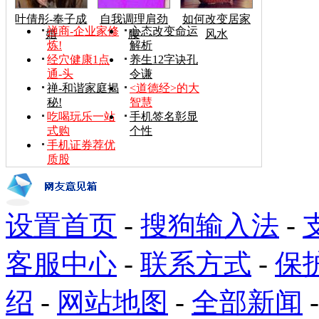
叶倩彤-奉子成
自我调理肩劲
如何改变居家
禅商-企业家修
心态改变命运
婚
腰
风水
炼!
解析
经穴健康1点
养生12字诀孔
通-头
令谦
禅-和谐家庭揭
<道德经>的大
秘!
智慧
吃喝玩乐一站
手机签名彰显
式购
个性
手机证券荐优
质股
设置首页
-
搜狗输入法
-
客服中心
-
联系方式
-
保
绍
-
网站地图
-
全部新闻