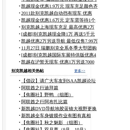
A级车
凯越现金优惠1.9万元 现车充足颜色齐
全
2011款别克凯越自动挡有现车 优惠
1.09万
凯越现金优惠1.6万元 定车需等待1个
月
别克凯越上海现车充足 最高优惠2万
元
[成都]别克凯越现金降1万 再送5千元
礼包
凯越优惠2万另送导航 最低仅售7.99万
元
11月27日 瑞鹏别克全系冬季大型团购
活动
[成都]别克凯越国际车展特供版优惠4
万元
凯越在沪暂无现车 优惠1万另送7000
装潢
别克凯越相关热帖
更多>>
【倡议】请广大车友到SAA凯越论坛
报到
阿联酋之行迪拜篇
【焦圈社】野鸭 （组图）
阿联酋之行阿布扎比篇
新凯越DVD导航地胶蓝镜大视野更换
作业
新凯越全车身镀膜作业有图有真相
【焦圈社】秋之魅影 （组图）
【焦圈社】双月赛（9月，10月）——