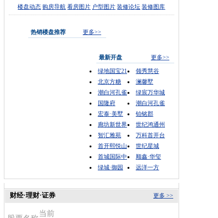
楼盘动态
购房导航
看房图片
户型图片
装修论坛
装修图库
热销楼盘推荐
更多>>
最新开盘
更多>>
绿地国宝21
领秀慧谷
北京方糖
澜馨墅
潮白河孔雀
绿宸万华城
国隆府
潮白河孔雀
宏泰·美墅
铂铭郡
廊坊新世界
世纪鸿通州
智汇雅苑
万科首开台
首开熙悦山
世纪星城
首城国际中
顺鑫·华玺
绿城·御园
远洋一方
财经·理财·证券
更多 >>
当前