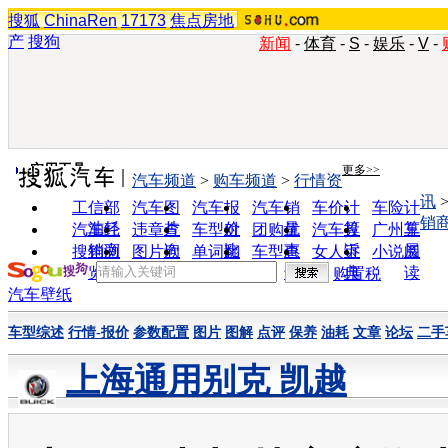
搜狐
ChinaRen
17173
焦点房地
产
搜狗
新闻
-
体育
-
S
-
娱乐
-
V
-
实用工具
更多>>
汽车频道
>
购车频道
>
行情资
讯
工信部
汽车图
汽车报
汽车销
车价计
车险计
销
油耗
片
价
量
算
算
汽车经
违章查
车型对
团购优
汽车投
广州车
销商
询
比
惠
诉
展
搜狗浏
图片欣
单词翻
车型查
女人宝
小说阅
览器
赏
译
询
典
读
购置税
汽车壁纸
车型综述
行情-报价
参数配置
图片
图解
点评
保养
油耗
文章
论坛
二手
上海通用别克 凯越