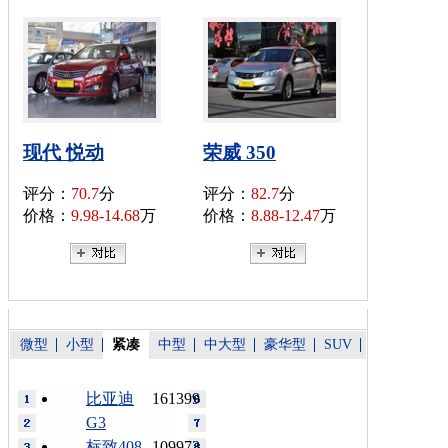
现代 悦动
荣威 350
评分：
70.7
分
评分：
82.7
分
价格：
9.98-14.68
万
价格：
8.88-12.47
万
微型
小型
紧凑
中型
中大型
豪华型
SUV
比亚迪
161399
G3
标致408
109973