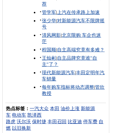
荐
管学军
|
上汽在传承路上加速
张少华
|
对新能源汽车不限牌摇
号
清风网影
|
北京限购 车企也迷
茫
程国顺
|
自主高端究竟有多难？
王灿彬
|
自主品牌究竟谁"自
主"了？
现代新能源汽车
|
丰田定明年汽
车销量
每年购车指标将动态调整
|
管欣
教授
热点标签：
一汽大众
本田
油价上涨
新能源
车
电动车
凯泽西
路虎
沃尔沃
保时捷
丰田召回
比亚迪
停车费
自
燃
以旧换新