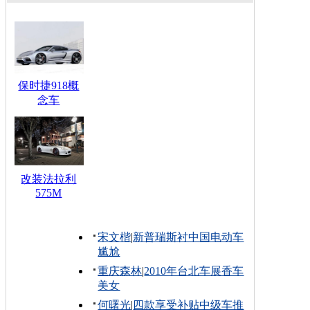
保时捷918概
念车
改装法拉利
575M
宋文楷
|
新普瑞斯衬中国电动车
尴尬
重庆森林
|
2010年台北车展香车
美女
何曙光
|
四款享受补贴中级车推