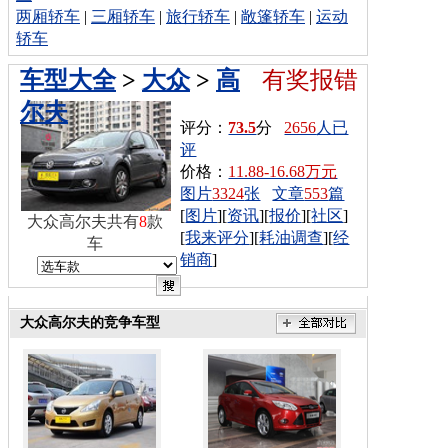
两厢轿车
|
三厢轿车
|
旅行轿车
|
敞篷轿车
|
运动
轿车
车型大全
>
大众
>
高
有奖报错
尔夫
评分：
73.5
分
2656
人已
评
价格：
11.88-16.68万元
图片
3324
张
文章
553
篇
[
图片
][
资讯
][
报价
][
社区
]
大众高尔夫共有
8
款
[
我来评分
][
耗油调查
][
经
车
销商
]
大众高尔夫的竞争车型