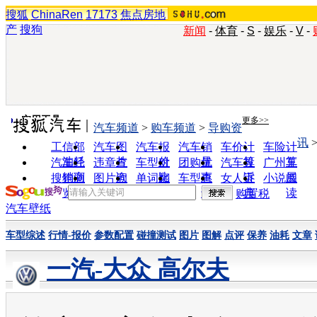
搜狐
ChinaRen
17173
焦点房地
产
搜狗
新闻
-
体育
-
S
-
娱乐
-
V
-
实用工具
更多>>
汽车频道
>
购车频道
>
导购资
讯
工信部
汽车图
汽车报
汽车销
车价计
车险计
油耗
片
价
量
算
算
汽车经
违章查
车型对
团购优
汽车投
广州车
销商
询
比
惠
诉
展
搜狗浏
图片欣
单词翻
车型查
女人宝
小说阅
览器
赏
译
询
典
读
购置税
汽车壁纸
车型综述
行情-报价
参数配置
碰撞测试
图片
图解
点评
保养
油耗
文章
一汽-大众 高尔夫