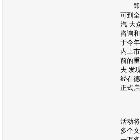
即日
可到全
汽-大
咨询和
于今年
内上市
前的重
夫
发现
经在德
正式启
活动将
多个文
一万多