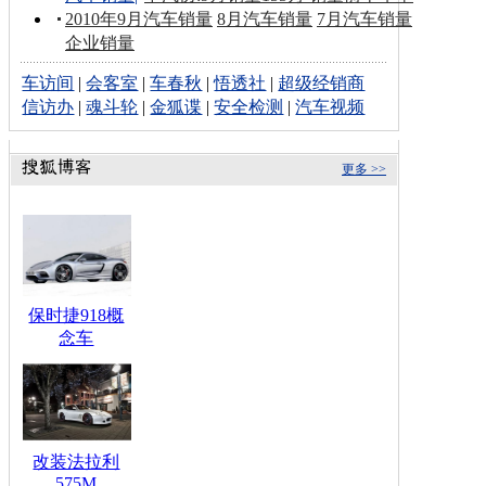
2010年9月汽车销量
8月汽车销量
7月汽车销量
企业销量
车访间
|
会客室
|
车春秋
|
悟透社
|
超级经销商
信访办
|
魂斗轮
|
金狐谍
|
安全检测
|
汽车视频
更多 >>
保时捷918概
念车
改装法拉利
575M