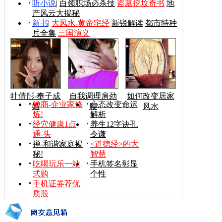
听小说
|
白领职场必杀技
盗墓挖坟奇书
地
产风云大揭秘
新书
|
大风水-黄帝宅经
新锐解读
都市特种
兵全集
三国演义
叶倩彤-奉子成
自我调理肩劲
如何改变居家
禅商-企业家修
心态改变命运
婚
腰
风水
炼!
解析
经穴健康1点
养生12字诀孔
通-头
令谦
禅-和谐家庭揭
<道德经>的大
秘!
智慧
吃喝玩乐一站
手机签名彰显
式购
个性
手机证券荐优
质股