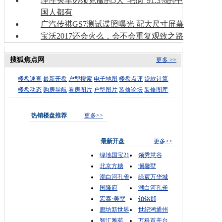
理性买车必须克服的5大“毛病”91.3%的中
国人都有
广汽传祺GS7测试谍照曝光 配大尺寸屏幕
宝沃2017还会火么，会不会重复观致之路
搜狐焦点网
更多 >>
楼盘速查
最新开盘
户型搜索
电子地图
楼盘点评
贷款计算
楼盘动态
购房导航
看房图片
户型图片
装修论坛
装修图库
热销楼盘推荐
更多>>
最新开盘
更多>>
绿地国宝21
领秀慧谷
北京方糖
澜馨墅
潮白河孔雀
绿宸万华城
国隆府
潮白河孔雀
宏泰·美墅
铂铭郡
廊坊新世界
世纪鸿通州
智汇雅苑
万科首开台