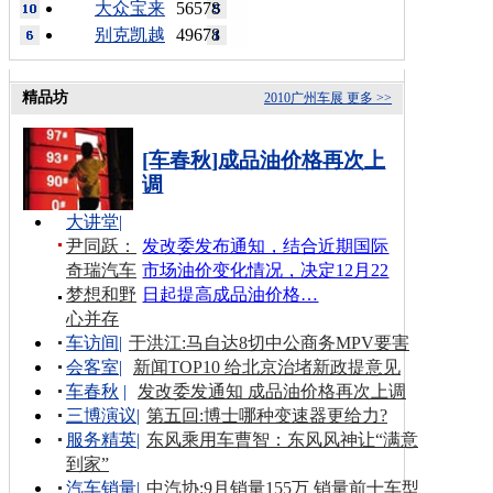
大众宝来
56578
别克凯越
49678
精品坊
2010广州车展
更多 >>
[车春秋]成品油价格再次上
调
大讲堂
|
尹同跃：
发改委发布通知，结合近期国际
奇瑞汽车
市场油价变化情况，决定12月22
梦想和野
日起提高成品油价格…
心并存
车访间
|
于洪江:马自达8切中公商务MPV要害
会客室
|
新闻TOP10 给北京治堵新政提意见
车春秋
|
发改委发通知 成品油价格再次上调
三博演议
|
第五回:博士哪种变速器更给力?
服务精英
|
东风乘用车曹智：东风风神让“满意
到家”
汽车销量
|
中汽协:9月销量155万 销量前十车型