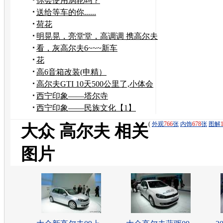
你会使用涡轮吗？
送给等车的你......
荷花
明晃晃，亮堂堂，高调调 携高尔夫
1.4t报到来啦
看，灰高尔夫6~~~新车
花
高6音箱改装(申精）
高尔夫GTI 10天500公里了,小体会
西宁印象——塔尔寺
西宁印象——民族文化【1】
(
外观
766
张
内饰
678
张
图解
大众 高尔夫 相关
图片