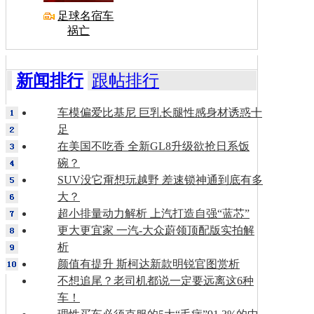
足球名宿车
祸亡
新闻排行
跟帖排行
车模偏爱比基尼 巨乳长腿性感身材诱惑十
足
在美国不吃香 全新GL8升级欲抢日系饭
碗？
SUV没它甭想玩越野 差速锁神通到底有多
大？
超小排量动力解析 上汽打造自强“蓝芯”
更大更宜家 一汽-大众蔚领顶配版实拍解
析
颜值有提升 斯柯达新款明锐官图赏析
不想追尾？老司机都说一定要远离这6种
车！