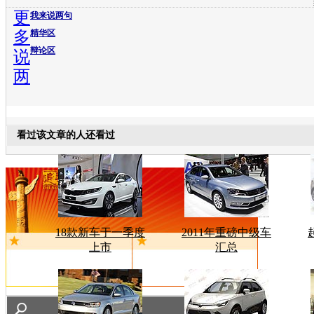
更
我来说两句
多
精华区
辩论区
说
两
看过该文章的人还看过
18款新车于一季度
2011年重磅中级车
上市
汇总