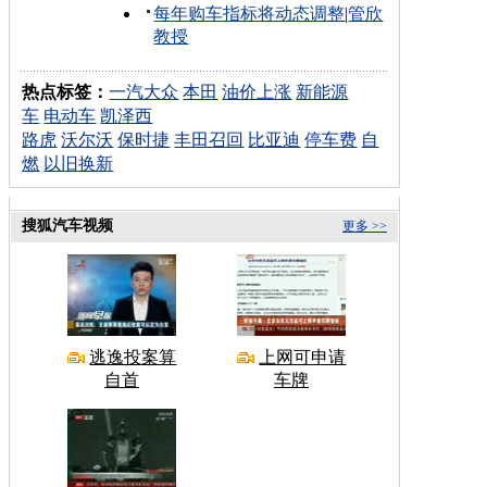
每年购车指标将动态调整
|
管欣
教授
热点标签：
一汽大众
本田
油价上涨
新能源
车
电动车
凯泽西
路虎
沃尔沃
保时捷
丰田召回
比亚迪
停车费
自
燃
以旧换新
搜狐汽车视频
更多 >>
逃逸投案算
上网可申请
自首
车牌