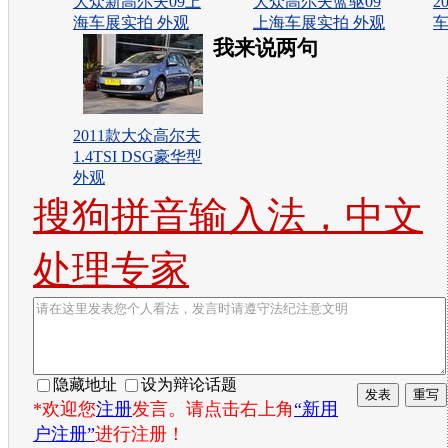
大众新高尔夫09上
大众高尔夫蓝驱09
2
海车展实拍 外观
上海车展实拍 外观
车
我来说两句
2011款大众高尔夫
1.4TSI DSG豪华型
外观
搜狗拼音输入法，中文
处理专家
隐藏地址
设为辩论话题
*欢迎您
注册
发言。请点击右上角
“新用
户注册”
进行注册！