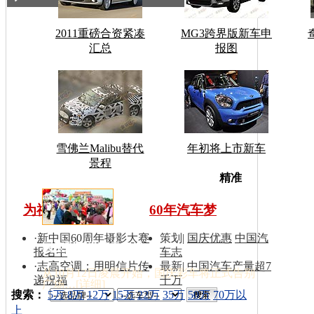
2011重磅合资紧凑
MG3跨界版新车申
汇总
报图
雪佛兰Malibu替代
年初将上市新车
景程
车型搜
精准
为祖国同喝彩
60年汽车梦
·
新中国60周年摄影大赛
策划
|
国庆优惠
中国汽
国庆彩车撤离天安门
报名中
车志
·
志高空调：用明信片传
最新
|
中国汽车产量超7
从10月12日凌晨开始，国庆彩车将正式告别
递祝福
千万
广场…[
详细
]
索：
搜索：
5万
8万
12万
15万
22万
35万
50万
70万以
上