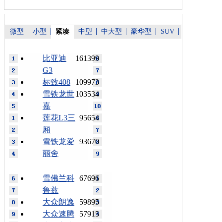
微型
小型
紧凑
中型
中大型
豪华型
SUV
比亚迪
161399
G3
标致408
109973
雪铁龙世
103534
嘉
莲花L3三
95654
厢
雪铁龙爱
93670
丽舍
雪佛兰科
67696
鲁兹
大众朗逸
59895
大众速腾
57915