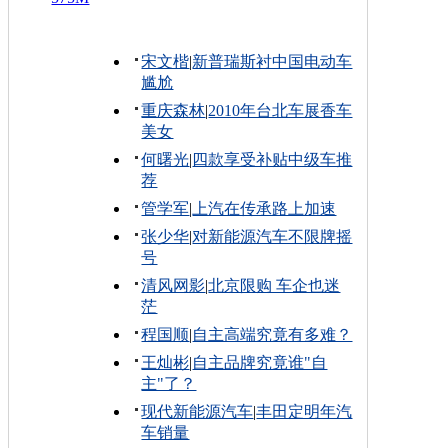
宋文楷
|
新普瑞斯衬中国电动车
尴尬
重庆森林
|
2010年台北车展香车
美女
何曙光
|
四款享受补贴中级车推
荐
管学军
|
上汽在传承路上加速
张少华
|
对新能源汽车不限牌摇
号
清风网影
|
北京限购 车企也迷
茫
程国顺
|
自主高端究竟有多难？
王灿彬
|
自主品牌究竟谁"自
主"了？
现代新能源汽车
|
丰田定明年汽
车销量