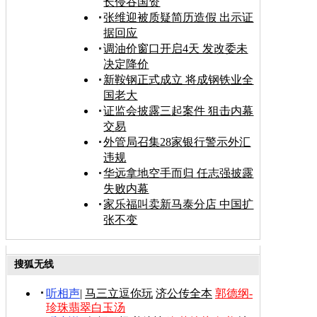
长侵吞国资
张维迎被质疑简历造假 出示证
据回应
调油价窗口开启4天 发改委未
决定降价
新鞍钢正式成立 将成钢铁业全
国老大
证监会披露三起案件 狙击内幕
交易
外管局召集28家银行警示外汇
违规
华远拿地空手而归 任志强披露
失败内幕
家乐福叫卖新马泰分店 中国扩
张不变
搜狐无线
听相声
|
马三立逗你玩
济公传全本
郭德纲-
珍珠翡翠白玉汤