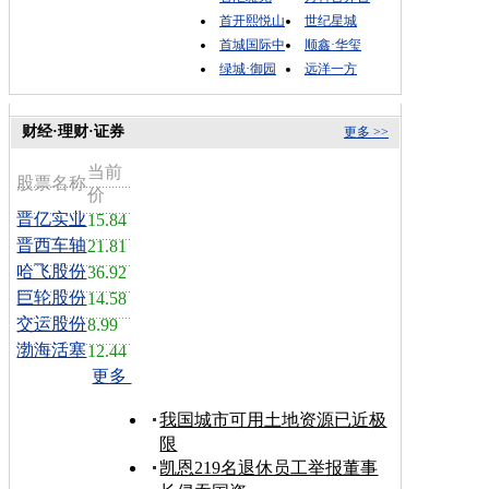
首开熙悦山
世纪星城
首城国际中
顺鑫·华玺
绿城·御园
远洋一方
财经·理财·证券
更多 >>
当前
股票名称
价
晋亿实业
15.84
晋西车轴
21.81
哈飞股份
36.92
巨轮股份
14.58
交运股份
8.99
渤海活塞
12.44
更多
我国城市可用土地资源已近极
限
凯恩219名退休员工举报董事