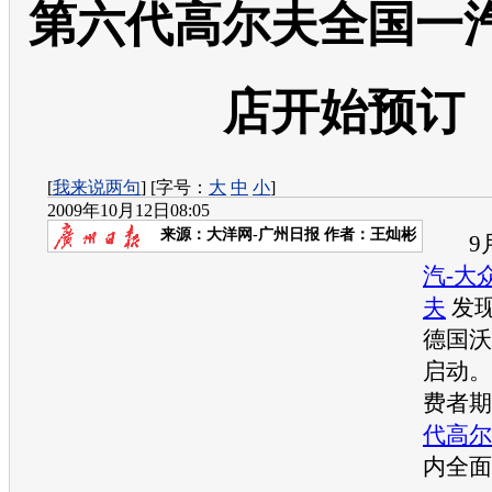
第六代高尔夫全国一汽
店开始预订
[
我来说两句
] [字号：
大
中
小
]
2009年10月12日08:05
来源：
大洋网-广州日报
作者：王灿彬
9月
汽-大
夫
发现
德国沃
启动。
费者期
代高尔
内全面