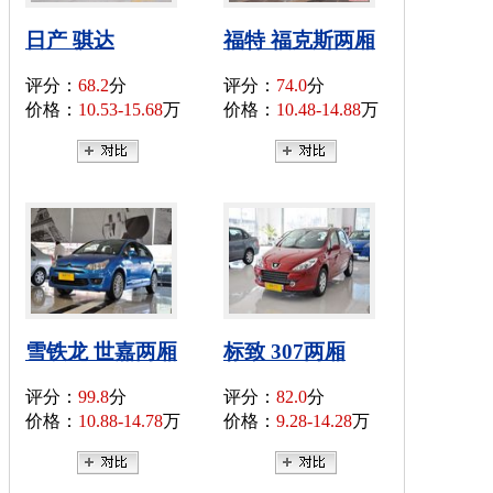
日产 骐达
福特 福克斯两厢
评分：
68.2
分
评分：
74.0
分
价格：
10.53-15.68
万
价格：
10.48-14.88
万
雪铁龙 世嘉两厢
标致 307两厢
评分：
99.8
分
评分：
82.0
分
价格：
10.88-14.78
万
价格：
9.28-14.28
万