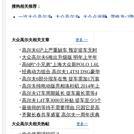
搜狗相关推荐：
转发至：
一汽大众高尔夫
大众高尔夫
大众点评网
雪铁龙c2
高尔夫的新闻
一汽大众汽车
一汽大众汽车价格
聊城高尔夫
青海高尔夫
甘肃高尔夫
大众高尔夫相关文章
更多 >>
高尔夫6沪上严重缺车 预定提车无时
限
大众高尔夫6推出升级版 明年上半年
量产
高6的"小兄弟"上海大众新POLO 1.6L
图解
经典动力组合 高尔夫1.4TSI DSG豪华
型
高尔夫6部分现车在售 提车需加1万装
潢
高尔夫纯电动版亮相洛杉矶 2014年上
市
高尔夫订车周期延长 提车最长需等4
个月
高尔夫1.4T享3000元补贴 提车至少3个
月
最值得的等待不需要理由 只因它是高
尔夫
齐聚长春共享盛宴 高尔夫一周年庆典
侧记
大众高尔夫相关热帖
更多>>