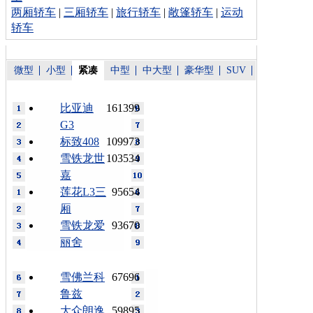
两厢轿车
|
三厢轿车
|
旅行轿车
|
敞篷轿车
|
运动
轿车
微型
小型
紧凑
中型
中大型
豪华型
SUV
比亚迪
161399
G3
标致408
109973
雪铁龙世
103534
嘉
莲花L3三
95654
厢
雪铁龙爱
93670
丽舍
雪佛兰科
67696
鲁兹
大众朗逸
59895