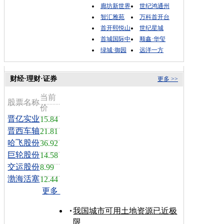
廊坊新世界
世纪鸿通州
智汇雅苑
万科首开台
首开熙悦山
世纪星城
首城国际中
顺鑫·华玺
绿城·御园
远洋一方
财经·理财·证券
更多 >>
当前
股票名称
价
晋亿实业
15.84
晋西车轴
21.81
哈飞股份
36.92
巨轮股份
14.58
交运股份
8.99
渤海活塞
12.44
更多
我国城市可用土地资源已近极
限