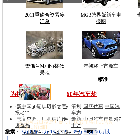
2011重磅合资紧凑
MG3跨界版新车申
汇总
报图
雪佛兰Malibu替代
年初将上市新车
景程
车型搜
精准
为祖国同喝彩
60年汽车梦
·
新中国60周年摄影大赛
策划
|
国庆优惠
中国汽
国庆彩车撤离天安门
报名中
车志
·
志高空调：用明信片传
最新
|
中国汽车产量超7
从10月12日凌晨开始，国庆彩车将正式告别
递祝福
千万
广场…[
详细
]
索：
搜索：
5万
8万
12万
15万
22万
35万
50万
70万以
上