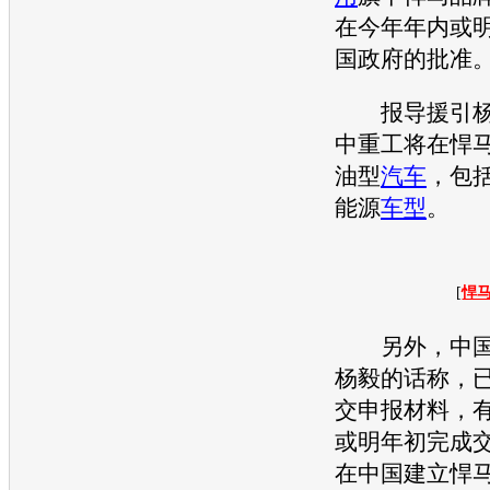
在今年年内或
国政府的批准
报导援引杨
中重工将在
悍
油型
汽车
，包
能源
车型
。
[
悍马
另外，中国
杨毅的话称，
交申报材料，
或明年初完成
在中国建立
悍