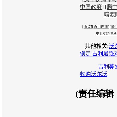
中国政府
] [
腾中
暗渡
[
协议
][
通用声明
][
腾
史
][
质疑悍马
其他相关:
沃
锁定 吉利最强
吉利募资
收购沃尔沃
(责任编辑