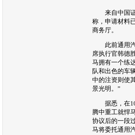
来自中国证
称，申请材料
商务厅。
此前
通用
席执行官韩德胜
马
拥有一个练
队和出色的车
中的注资则使
景光明。”
据悉，在10
腾中重工就
悍
协议后的一段
马
将委托
通用