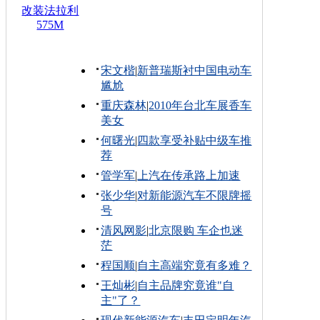
改装法拉利
575M
宋文楷
|
新普瑞斯衬中国电动车
尴尬
重庆森林
|
2010年台北车展香车
美女
何曙光
|
四款享受补贴中级车推
荐
管学军
|
上汽在传承路上加速
张少华
|
对新能源汽车不限牌摇
号
清风网影
|
北京限购 车企也迷
茫
程国顺
|
自主高端究竟有多难？
王灿彬
|
自主品牌究竟谁"自
主"了？