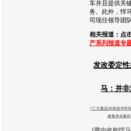
车并且提供关
务。此外，
悍
司现任领导团
相关报道：点
产系列报道专
发改委定性
马：并非
[
三方案应对审批
][
悍马
者角色
][
缘何
[
腾中收购悍马