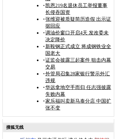
凯恩219名退休员工举报董事
长侵吞国资
张维迎被质疑简历造假 出示证
据回应
调油价窗口开启4天 发改委未
决定降价
新鞍钢正式成立 将成钢铁业全
国老大
证监会披露三起案件 狙击内幕
交易
外管局召集28家银行警示外汇
违规
华远拿地空手而归 任志强披露
失败内幕
家乐福叫卖新马泰分店 中国扩
张不变
搜狐无线