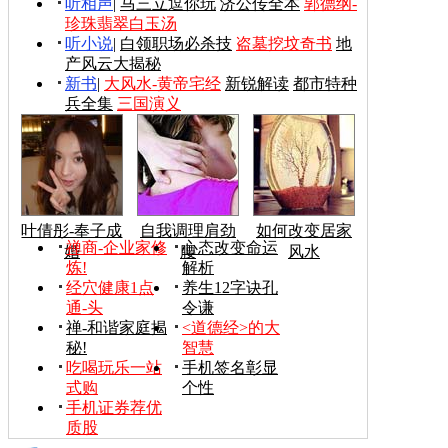
听相声
|
马三立逗你玩
济公传全本
郭德纲-
珍珠翡翠白玉汤
听小说
|
白领职场必杀技
盗墓挖坟奇书
地
产风云大揭秘
新书
|
大风水-黄帝宅经
新锐解读
都市特种
兵全集
三国演义
叶倩彤-奉子成
自我调理肩劲
如何改变居家
禅商-企业家修
心态改变命运
婚
腰
风水
炼!
解析
经穴健康1点
养生12字诀孔
通-头
令谦
禅-和谐家庭揭
<道德经>的大
秘!
智慧
吃喝玩乐一站
手机签名彰显
式购
个性
手机证券荐优
质股