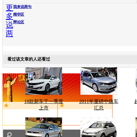
更
我来说两句
多
精华区
辩论区
说
两
看过该文章的人还看过
18款新车于一季度
2011年重磅中级车
上市
汇总