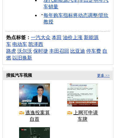
现代新能源汽车
|
丰田定明年汽
车销量
每年购车指标将动态调整
|
管欣
教授
热点标签：
一汽大众
本田
油价上涨
新能源
车
电动车
凯泽西
路虎
沃尔沃
保时捷
丰田召回
比亚迪
停车费
自
燃
以旧换新
搜狐汽车视频
更多 >>
逃逸投案算
上网可申请
自首
车牌