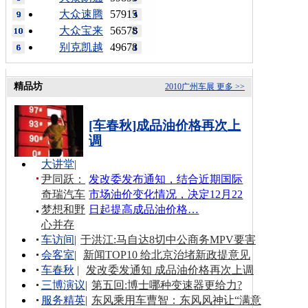
大众速腾
57915
大众宝来
56578
别克凯越
49678
精品坊
2010广州车展
更多 >>
[车春秋]成品油价格再次上
调
大讲堂
|
尹同跃：
发改委发布通知，结合近期国际
奇瑞汽车
市场油价变化情况，决定12月22
梦想和野
日起提高成品油价格…
心并存
车访间
|
于洪江:马自达8切中公商务MPV要害
会客室
|
新闻TOP10 给北京治堵新政提意见
车春秋
|
发改委发通知 成品油价格再次上调
三博演议
|
第五回:博士哪种变速器更给力?
服务精英
|
东风乘用车曹智：东风风神让“满意