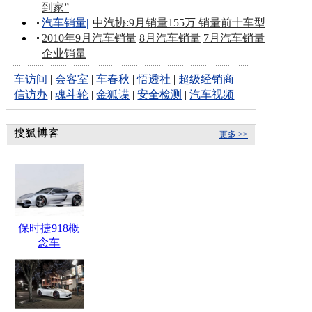
到家”
汽车销量
|
中汽协:9月销量155万 销量前十车型
2010年9月汽车销量
8月汽车销量
7月汽车销量
企业销量
车访间
|
会客室
|
车春秋
|
悟透社
|
超级经销商
信访办
|
魂斗轮
|
金狐谍
|
安全检测
|
汽车视频
更多 >>
保时捷918概
念车