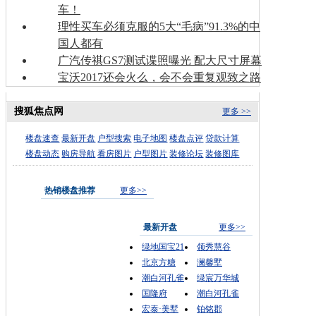
车！
理性买车必须克服的5大“毛病”91.3%的中
国人都有
广汽传祺GS7测试谍照曝光 配大尺寸屏幕
宝沃2017还会火么，会不会重复观致之路
搜狐焦点网
更多 >>
楼盘速查
最新开盘
户型搜索
电子地图
楼盘点评
贷款计算
楼盘动态
购房导航
看房图片
户型图片
装修论坛
装修图库
热销楼盘推荐
更多>>
最新开盘
更多>>
绿地国宝21
领秀慧谷
北京方糖
澜馨墅
潮白河孔雀
绿宸万华城
国隆府
潮白河孔雀
宏泰·美墅
铂铭郡