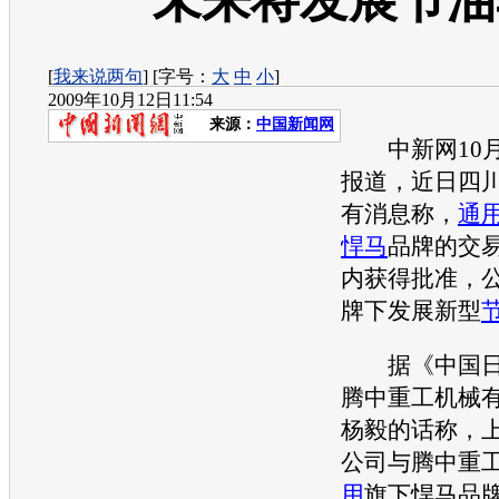
未来将发展节油
[
我来说两句
] [字号：
大
中
小
]
2009年10月12日11:54
来源：
中国新闻网
中新网10月1
报道，近日四
有消息称，
通
悍马
品牌的交
内获得批准，
牌下发展新型
据《中国日
腾中重工机械
杨毅的话称，
公司与腾中重
用
旗下
悍马
品