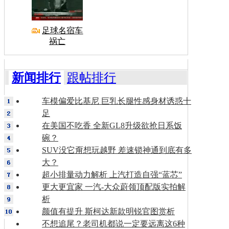
足球名宿车
祸亡
新闻排行
跟帖排行
车模偏爱比基尼 巨乳长腿性感身材诱惑十
足
在美国不吃香 全新GL8升级欲抢日系饭
碗？
SUV没它甭想玩越野 差速锁神通到底有多
大？
超小排量动力解析 上汽打造自强“蓝芯”
更大更宜家 一汽-大众蔚领顶配版实拍解
析
颜值有提升 斯柯达新款明锐官图赏析
不想追尾？老司机都说一定要远离这6种