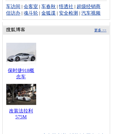
车访间
|
会客室
|
车春秋
|
悟透社
|
超级经销商
信访办
|
魂斗轮
|
金狐谍
|
安全检测
|
汽车视频
更多 >>
保时捷918概
念车
改装法拉利
575M