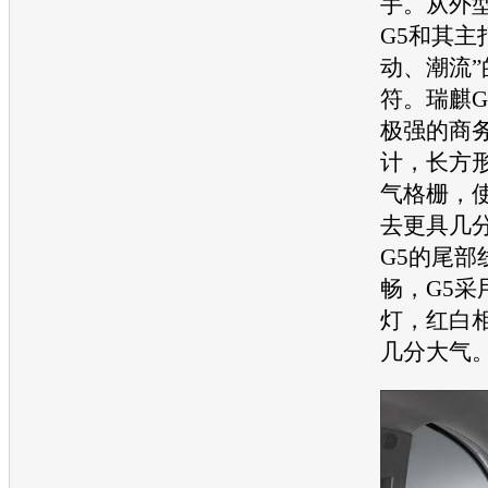
手。从外
G5和其主
动、潮流
符。
瑞麒G
极强的商
计，长方
气格栅，
去更具几
G5
的尾部
畅，G5采
灯，红白
几分大气