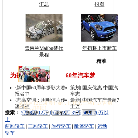
汇总
报图
雪佛兰Malibu替代
年初将上市新车
景程
车型搜
精准
为祖国同喝彩
60年汽车梦
·
新中国60周年摄影大赛
策划
|
国庆优惠
中国汽
国庆彩车撤离天安门
报名中
车志
·
志高空调：用明信片传
最新
|
中国汽车产量超7
从10月12日凌晨开始，国庆彩车将正式告别
递祝福
千万
广场…[
详细
]
索：
搜索：
5万
8万
12万
15万
22万
35万
50万
70万以
上
两厢轿车
|
三厢轿车
|
旅行轿车
|
敞篷轿车
|
运动
轿车