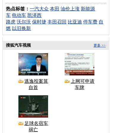
热点标签：
一汽大众
本田
油价上涨
新能源
车
电动车
凯泽西
路虎
沃尔沃
保时捷
丰田召回
比亚迪
停车费
自
燃
以旧换新
搜狐汽车视频
更多 >>
逃逸投案算
上网可申请
自首
车牌
足球名宿车
祸亡