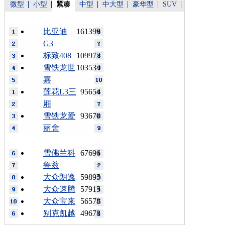
微型
小型
紧凑
中型
中大型
豪华型
SUV
比亚迪
161399
G3
标致408
109973
雪铁龙世
103534
嘉
莲花L3三
95654
厢
雪铁龙爱
93670
丽舍
雪佛兰科
67696
鲁兹
大众朗逸
59895
大众速腾
57915
大众宝来
56578
别克凯越
49678