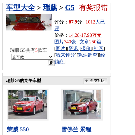
车型大全
>
瑞麒
>
G5
有奖报错
评分：
87.9
分
1012
人已
评
价格：
14.28-17.98万元
图片
740
张
文章
250
篇
[
图片
][
资讯
][
报价
][
社区
]
瑞麒G5共有
5
款车
[
我来评分
][
耗油调查
][
经
销商
]
瑞麒G5的竞争车型
荣威 550
雪佛兰 景程