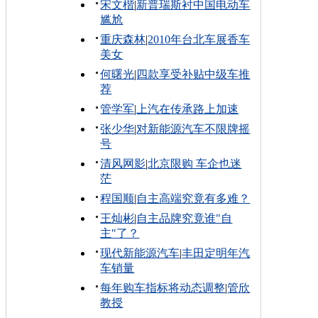
宋文楷
|
新普瑞斯衬中国电动车
尴尬
重庆森林
|
2010年台北车展香车
美女
何曙光
|
四款享受补贴中级车推
荐
管学军
|
上汽在传承路上加速
张少华
|
对新能源汽车不限牌摇
号
清风网影
|
北京限购 车企也迷
茫
程国顺
|
自主高端究竟有多难？
王灿彬
|
自主品牌究竟谁"自
主"了？
现代新能源汽车
|
丰田定明年汽
车销量
每年购车指标将动态调整
|
管欣
教授