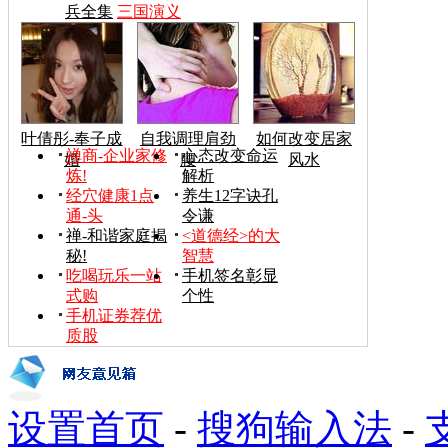
兵全集
三国演义
叶倩彤-奉子成
自我调理肩劲
如何改变居家
禅商-企业家修
心态改变命运
婚
腰
风水
炼!
解析
经穴健康1点
养生12字诀孔
通-头
令谦
禅-和谐家庭揭
<道德经>的大
秘!
智慧
吃喝玩乐一站
手机签名彰显
式购
个性
手机证券荐优
质股
设置首页
-
搜狗输入法
-