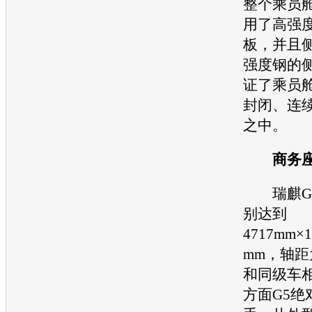
整个乘员
用了高强
板，并且
强度钢的
证了乘员
封闭、连
之中。
商务座驾
瑞麒G
别达到
4717mm×1
mm，轴距为
和同级车
方面G5绝