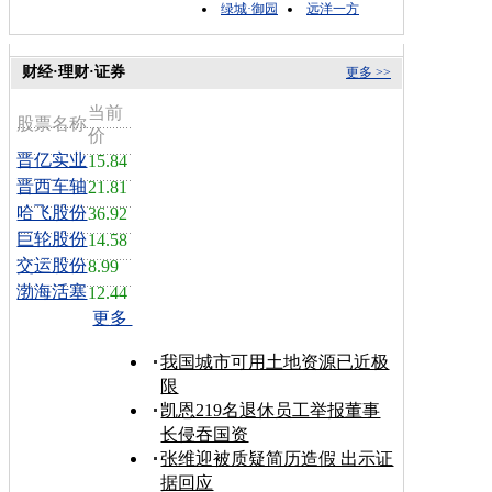
绿城·御园
远洋一方
财经·理财·证券
更多 >>
当前
股票名称
价
晋亿实业
15.84
晋西车轴
21.81
哈飞股份
36.92
巨轮股份
14.58
交运股份
8.99
渤海活塞
12.44
更多
我国城市可用土地资源已近极
限
凯恩219名退休员工举报董事
长侵吞国资
张维迎被质疑简历造假 出示证
据回应