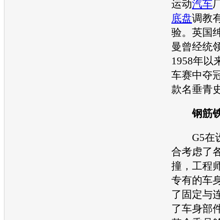
运动
汽车
底盘
调教
验。英国
曼曾经统
1958年以
车赛中夺
款名垂青
钢筋铁骨
G5在设
合考虑了
撞，工程师
专有的车
了固定与
了车身部