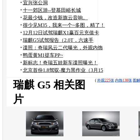
宜兴张公洞
十一郊区游--登慕田峪长城
花最少钱，改造新旗云音响。
很少见M35，我来一个~多图，精了！
12月12日试驾瑞麒X1赢百元充值卡
瑞麒G5试驾报告（2.0T，六速手
动）！！
谍照：奇瑞风云二代曝光，外观内饰
全记录
鸭蛋黄M1提车PP~
新标志！奇瑞五娃新车谍照曝光！
北京首份1.8驾驭-魔力黑作业（3月15
日....
(
外观
225
张
内饰
138
张
图
瑞麒 G5 相关图
片