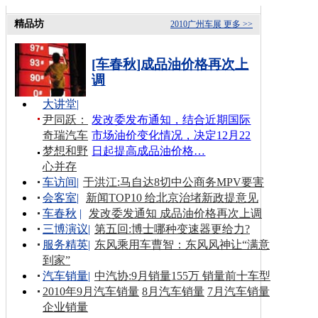
精品坊
2010广州车展
更多 >>
[车春秋]成品油价格再次上
调
大讲堂
|
尹同跃：
发改委发布通知，结合近期国际
奇瑞汽车
市场油价变化情况，决定12月22
梦想和野
日起提高成品油价格…
心并存
车访间
|
于洪江:马自达8切中公商务MPV要害
会客室
|
新闻TOP10 给北京治堵新政提意见
车春秋
|
发改委发通知 成品油价格再次上调
三博演议
|
第五回:博士哪种变速器更给力?
服务精英
|
东风乘用车曹智：东风风神让“满意
到家”
汽车销量
|
中汽协:9月销量155万 销量前十车型
2010年9月汽车销量
8月汽车销量
7月汽车销量
企业销量