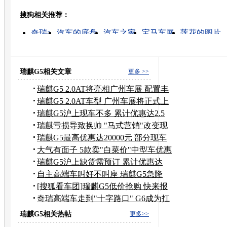
搜狗相关推荐：
转发至：
奇瑞a
汽车的底盘
汽车之家
宝马车展
莲花的图片
莲花汽车
别克昂克雷
汽车发动机护板
微型车报价
奇瑞a5 价格
瑞麒G5相关文章
更多 >>
瑞麒G5 2.0AT将亮相广州车展 配置丰
富
瑞麒G5 2.0AT车型 广州车展将正式上
市
瑞麒G5沪上现车不多 累计优惠达2.5
万元
瑞麒亏损导致换帅 "马式营销"改变现
状?
瑞麒G5最高优惠达20000元 部分现车
销售
大气有面子 5款卖"白菜价"中型车优惠
多
瑞麒G5沪上缺货需预订 累计优惠达
1.5万
自主高端车叫好不叫座 瑞麒G5急降
1.5万
[搜狐看车团]瑞麒G5低价抢购 快来报
名
奇瑞高端车走到"十字路口" G6成为扛
旗者
瑞麒G5相关热帖
更多>>