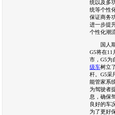
统以及多
统等个性
保证商务
进一步提
个性化潮
国人期
G5
将在1
市，G5为
级车
树立
杆。G5采
能管家系
为驾驶者
息，确保
良好的车况
为了更好