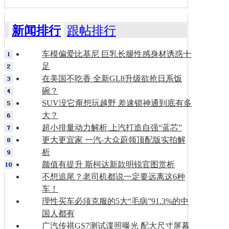
新闻排行
跟帖排行
车模偏爱比基尼 巨乳长腿性感身材诱惑十
足
在美国不吃香 全新GL8升级欲抢日系饭
碗？
SUV没它甭想玩越野 差速锁神通到底有多
大？
超小排量动力解析 上汽打造自强“蓝芯”
更大更宜家 一汽-大众蔚领顶配版实拍解
析
颜值有提升 斯柯达新款明锐官图赏析
不想追尾？老司机都说一定要远离这6种
车！
理性买车必须克服的5大“毛病”91.3%的中
国人都有
广汽传祺GS7测试谍照曝光 配大尺寸屏幕