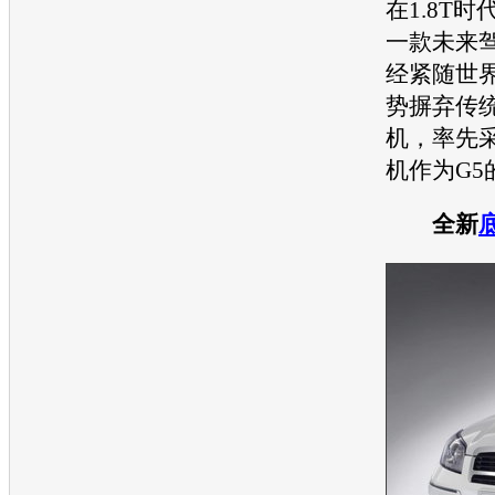
在1.8T时
一款未来
经紧随世
势摒弃传统
机
，率先采
机
作为G5
全新