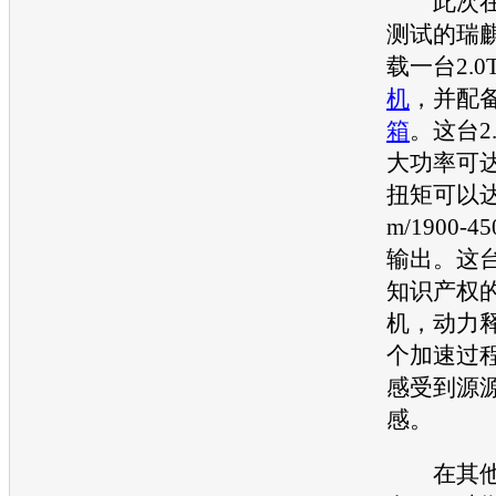
此次在
测试的
瑞麒
载一台2.
机
，并配
箱
。这台2.
大功率可达
扭矩可以达
m/1900-
输出。这
知识产权
机
，动力
个加速过
感受到源
感。
在其他