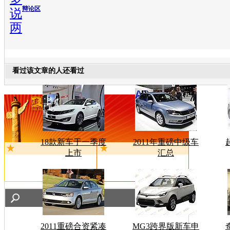
辩论区
说
两
看过该文章的人还看过
18款新车于一季度
2011年重磅中级车
上市
汇总
2011重磅合资紧凑
MG3跨界版新车申