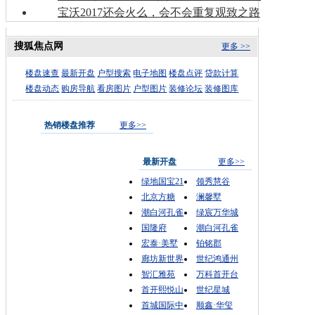
宝沃2017还会火么，会不会重复观致之路
搜狐焦点网
更多 >>
楼盘速查
最新开盘
户型搜索
电子地图
楼盘点评
贷款计算
楼盘动态
购房导航
看房图片
户型图片
装修论坛
装修图库
热销楼盘推荐
更多>>
最新开盘
更多>>
绿地国宝21
领秀慧谷
北京方糖
澜馨墅
潮白河孔雀
绿宸万华城
国隆府
潮白河孔雀
宏泰·美墅
铂铭郡
廊坊新世界
世纪鸿通州
智汇雅苑
万科首开台
首开熙悦山
世纪星城
首城国际中
顺鑫·华玺