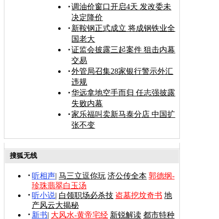
调油价窗口开启4天 发改委未
决定降价
新鞍钢正式成立 将成钢铁业全
国老大
证监会披露三起案件 狙击内幕
交易
外管局召集28家银行警示外汇
违规
华远拿地空手而归 任志强披露
失败内幕
家乐福叫卖新马泰分店 中国扩
张不变
搜狐无线
听相声
|
马三立逗你玩
济公传全本
郭德纲-
珍珠翡翠白玉汤
听小说
|
白领职场必杀技
盗墓挖坟奇书
地
产风云大揭秘
新书
|
大风水-黄帝宅经
新锐解读
都市特种