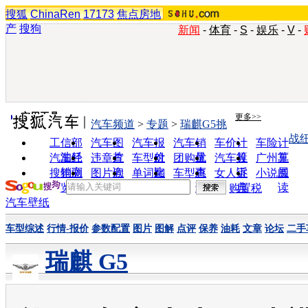
搜狐
ChinaRen
17173
焦点房地
产
搜狗
新闻
-
体育
-
S
-
娱乐
-
V
-
实用工具
更多>>
汽车频道
>
专题
>
瑞麒G5挑
战
工信部
汽车图
汽车报
汽车销
车价计
车险计
油耗
片
价
量
算
算
汽车经
违章查
车型对
团购优
汽车投
广州车
销商
询
比
惠
诉
展
搜狗浏
图片欣
单词翻
车型查
女人宝
小说阅
览器
赏
译
询
典
读
购置税
汽车壁纸
车型综述
行情-报价
参数配置
图片
图解
点评
保养
油耗
文章
论坛
二手
瑞麒 G5