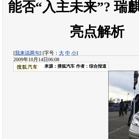
能否“入主未来”? 瑞
亮点解析
[
我来说两句
] [字号：
大
中
小
]
2009年10月14日06:08
来源：
搜狐汽车
作者：综合报道