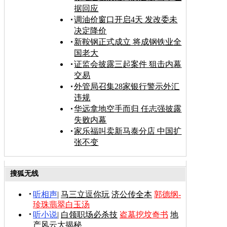
据回应
调油价窗口开启4天 发改委未
决定降价
新鞍钢正式成立 将成钢铁业全
国老大
证监会披露三起案件 狙击内幕
交易
外管局召集28家银行警示外汇
违规
华远拿地空手而归 任志强披露
失败内幕
家乐福叫卖新马泰分店 中国扩
张不变
搜狐无线
听相声
|
马三立逗你玩
济公传全本
郭德纲-
珍珠翡翠白玉汤
听小说
|
白领职场必杀技
盗墓挖坟奇书
地
产风云大揭秘