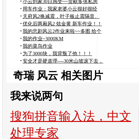
省~~哈哈！！
小云到家30日感受~~贡献多张私房
照！！！
用车作业：我家老婆小云很好很经
济。。。
天府风2换减震，叶子板止震隔音、
LED补充作业
优化后两厢风2 炫金黄 新车作业！！
我的悲剧风云2作业来啦~~多图 给个
认证？
我的作业~3000KM
我的菜鸟作业
为了3000块，我背叛了他！！！
安全才是硬道理----30米山坡滚下去，
F2基本的
奇瑞 风云 相关图片
我来说两句
搜狗拼音输入法，中文
处理专家