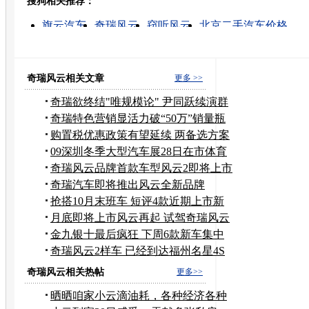
搜狗相关推荐：
转发至：
旗云汽车
奇瑞风云
窃听风云
北京二手汽车价格
车展的图片
品牌战略
奇瑞汽车最新车型
空调移机
奇瑞汽车报价
宝马车展
奇瑞风云相关文章
更多 >>
奇瑞欲终结"唯规模论" 尹同跃续演群
狼战术
奇瑞特色营销显活力破“50万”销量瓶
颈
购置税优惠政策有望延续 两备选方案
待定
09深圳冬季大型汽车展28日在市体育
馆开展
奇瑞风云品牌首款车型风云2即将上市
奇瑞汽车即将推出风云全新品牌
抢搭10月末班车 短评4款近期上市新
车
月底即将上市风云再起 试驾奇瑞风云
2
金九银十最后疯狂 下周6款新车集中
上市
奇瑞风云2样车 已经到达福州名星4S
店
奇瑞风云相关热帖
更多>>
晒晒咱家小云滴油耗，各种经济各种