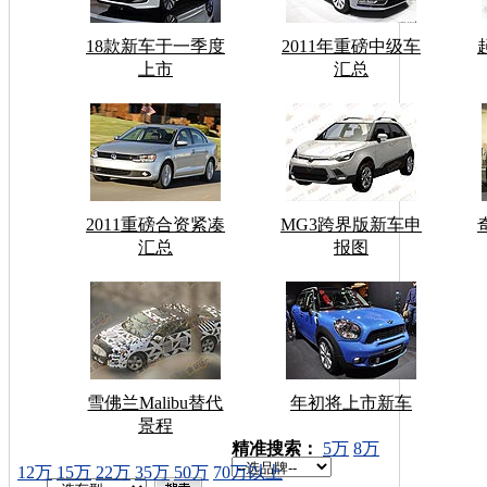
18款新车于一季度
2011年重磅中级车
上市
汇总
2011重磅合资紧凑
MG3跨界版新车申
汇总
报图
雪佛兰Malibu替代
年初将上市新车
景程
车型搜索：
精准搜索：
5万
8万
12万
15万
22万
35万
50万
70万以上