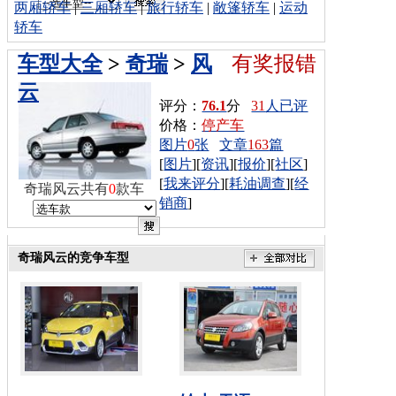
两厢轿车
|
三厢轿车
|
旅行轿车
|
敞篷轿车
|
运动
轿车
车型大全
>
奇瑞
>
风
有奖报错
云
评分：
76.1
分
31
人已评
价格：
停产车
图片
0
张
文章
163
篇
[
图片
][
资讯
][
报价
][
社区
]
[
我来评分
][
耗油调查
][
经
奇瑞风云共有
0
款车
销商
]
奇瑞风云的竞争车型