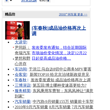
别克凯越
49678
精品坊
2010广州车展
更多 >>
[车春秋]成品油价格再次上
调
大讲堂
|
尹同跃：
发改委发布通知，结合近期国际
奇瑞汽车
市场油价变化情况，决定12月22
梦想和野
日起提高成品油价格…
心并存
车访间
|
于洪江:马自达8切中公商务MPV要害
会客室
|
新闻TOP10 给北京治堵新政提意见
车春秋
|
发改委发通知 成品油价格再次上调
三博演议
|
第五回:博士哪种变速器更给力?
服务精英
|
东风乘用车曹智：东风风神让“满意
到家”
汽车销量
|
中汽协:9月销量155万 销量前十车型
2010年9月汽车销量
8月汽车销量
7月汽车销量