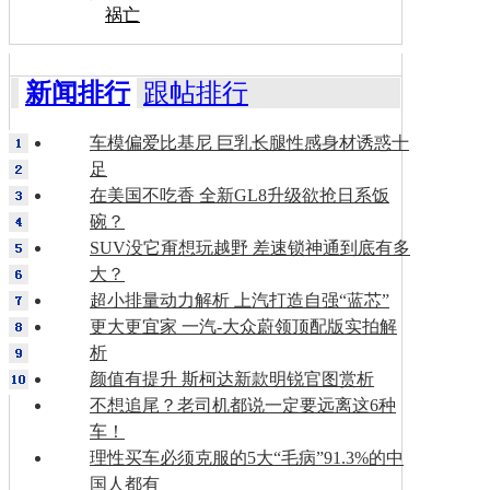
祸亡
新闻排行
跟帖排行
车模偏爱比基尼 巨乳长腿性感身材诱惑十
足
在美国不吃香 全新GL8升级欲抢日系饭
碗？
SUV没它甭想玩越野 差速锁神通到底有多
大？
超小排量动力解析 上汽打造自强“蓝芯”
更大更宜家 一汽-大众蔚领顶配版实拍解
析
颜值有提升 斯柯达新款明锐官图赏析
不想追尾？老司机都说一定要远离这6种
车！
理性买车必须克服的5大“毛病”91.3%的中
国人都有