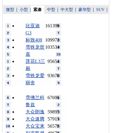
微型
小型
紧凑
中型
中大型
豪华型
SUV
比亚迪
161399
G3
标致408
109973
雪铁龙世
103534
嘉
莲花L3三
95654
厢
雪铁龙爱
93670
丽舍
雪佛兰科
67696
鲁兹
大众朗逸
59895
大众速腾
57915
大众宝来
56578