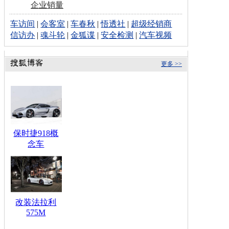
企业销量
车访间
|
会客室
|
车春秋
|
悟透社
|
超级经销商
信访办
|
魂斗轮
|
金狐谍
|
安全检测
|
汽车视频
更多 >>
保时捷918概
念车
改装法拉利
575M