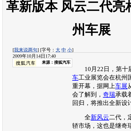
革新版本 风云二代亮相
州车展
[
我来说两句
] [字号：
大
中
小
]
2009年10月14日17:40
来源：
搜狐汽车
10月22日，第十
车
工业展览会在杭州
重开幕，据网上
车展
会了解到，
奇瑞
承载
回归，将推出全新设
全
新风云
二代，
轿市场，这也是继
奇