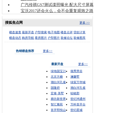
广汽传祺GS7测试谍照曝光 配大尺寸屏幕
宝沃2017还会火么，会不会重复观致之路
搜狐焦点网
更多 >>
楼盘速查
最新开盘
户型搜索
电子地图
楼盘点评
贷款计算
楼盘动态
购房导航
看房图片
户型图片
装修论坛
装修图库
热销楼盘推荐
更多>>
最新开盘
更多>>
绿地国宝21
领秀慧谷
北京方糖
澜馨墅
潮白河孔雀
绿宸万华城
国隆府
潮白河孔雀
宏泰·美墅
铂铭郡
廊坊新世界
世纪鸿通州
智汇雅苑
万科首开台
首开熙悦山
世纪星城