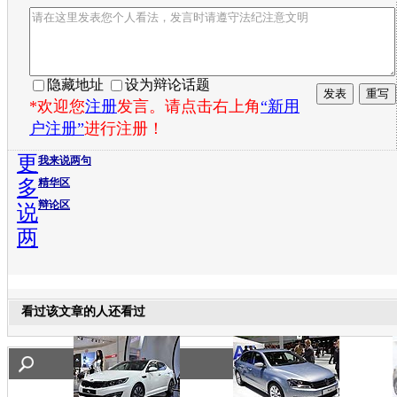
隐藏地址
设为辩论话题
*欢迎您
注册
发言。请点击右上角
“新用
户注册”
进行注册！
更
我来说两句
多
精华区
辩论区
说
两
看过该文章的人还看过