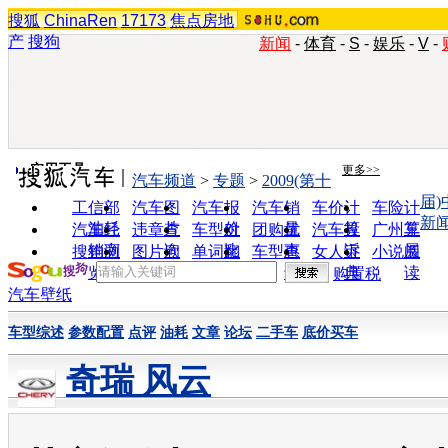
搜狐
ChinaRen
17173
焦点房地
产
搜狗
新闻
-
体育
-
S
-
娱乐
-
V
-
实用工具
更多>>
汽车频道
>
专题
>
2009(第十
届
工信部
汽车图
汽车报
汽车销
车价计
车险计
新
油耗
片
价
量
算
算
汽车经
违章查
车型对
团购优
汽车投
广州车
销商
询
比
惠
诉
展
搜狗浏
图片欣
单词翻
车型查
女人宝
小说阅
览器
赏
译
询
典
读
购置税
汽车壁纸
车型综述
参数配置
点评
油耗
文章
论坛
二手车
底价买车
奇瑞 风云