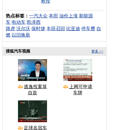
教授
热点标签：
一汽大众
本田
油价上涨
新能源
车
电动车
凯泽西
路虎
沃尔沃
保时捷
丰田召回
比亚迪
停车费
自
燃
以旧换新
搜狐汽车视频
更多 >>
逃逸投案算
上网可申请
自首
车牌
足球名宿车