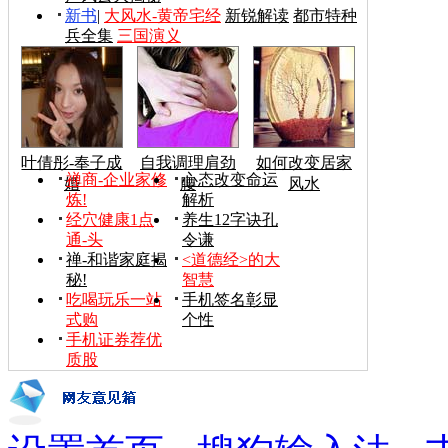
新书
|
大风水-黄帝宅经
新锐解读
都市特种
兵全集
三国演义
叶倩彤-奉子成
自我调理肩劲
如何改变居家
禅商-企业家修
心态改变命运
婚
腰
风水
炼!
解析
经穴健康1点
养生12字诀孔
通-头
令谦
禅-和谐家庭揭
<道德经>的大
秘!
智慧
吃喝玩乐一站
手机签名彰显
式购
个性
手机证券荐优
质股