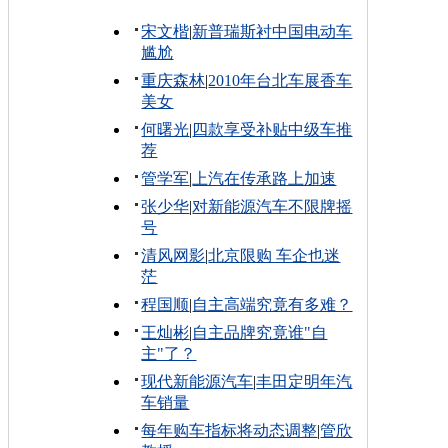
宋文楷
|
新普瑞斯衬中国电动车
尴尬
重庆森林
|
2010年台北车展香车
美女
何曙光
|
四款享受补贴中级车推
荐
管学军
|
上汽在传承路上加速
张少华
|
对新能源汽车不限牌摇
号
清风网影
|
北京限购 车企也迷
茫
程国顺
|
自主高端究竟有多难？
王灿彬
|
自主品牌究竟谁"自
主"了？
现代新能源汽车
|
丰田定明年汽
车销量
每年购车指标将动态调整
|
管欣