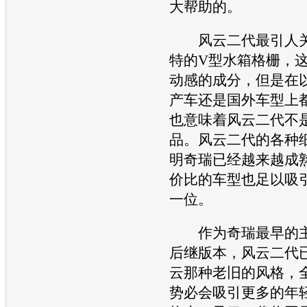
大帮助的。
风云
二代最引人
特的V型水箱格栅，
动感的成分，但是在
产车还是国外
车型
上
也意味着
风云
二代不
品。
风云
二代的各种
明
奇瑞
已经越来越成
价比的
车型
也足以吸
一位。
作为
奇瑞
最早的
后继版本，
风云
二代
云
那种老旧的风格，
势必会吸引更多的年