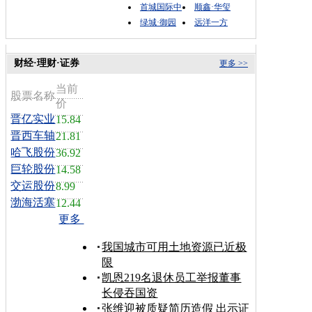
首城国际中
顺鑫·华玺
绿城·御园
远洋一方
财经·理财·证券
更多 >>
当前
股票名称
价
晋亿实业
15.84
晋西车轴
21.81
哈飞股份
36.92
巨轮股份
14.58
交运股份
8.99
渤海活塞
12.44
更多
我国城市可用土地资源已近极
限
凯恩219名退休员工举报董事
长侵吞国资
张维迎被质疑简历造假 出示证