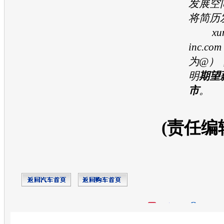
发展空
将简历
xuna
inc.
为@）
明
期望
市
。
(责任编
开心网
人人网
豆瓣