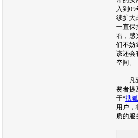
入到0
续扩大
一直保
右，感
们不妨
该还会
空间。
凡到
费者提
于“
搜
用户，
质的服