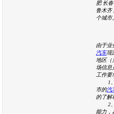
肥 长春
鲁木齐 
个城市
由于业
汽车
现
地区（
场信息
工作要
1、
市的
汽
的了解
2、
能力，