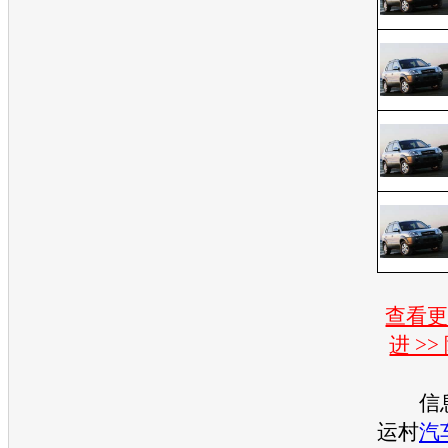
查看
进 >
信息来
运村
汽