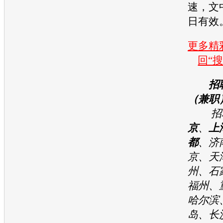
速，文
日有效
更多精彩
回“
招
（兼职
招聘
京
、
上
都
、济
京、天
州、石
福州、
哈尔滨
岛、长