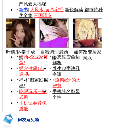
产风云大揭秘
新书
|
大风水-黄帝宅经
新锐解读
都市特种
兵全集
三国演义
叶倩彤-奉子成
自我调理肩劲
如何改变居家
禅商-企业家修
心态改变命运
婚
腰
风水
炼!
解析
经穴健康1点
养生12字诀孔
通-头
令谦
禅-和谐家庭揭
<道德经>的大
秘!
智慧
吃喝玩乐一站
手机签名彰显
式购
个性
手机证券荐优
质股