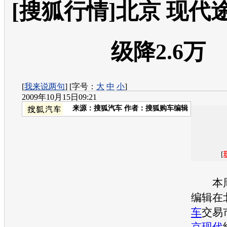
[搜狐行情]北京 现代途
级降2.6万
[
我来说两句
] [字号：
大
中
小
]
2009年10月15日09:21
来源：
搜狐汽车
作者：搜狐购车编辑
[
本周
编辑在
车
交易
京现代