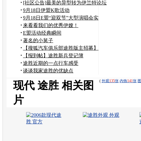
[社区公告]最美的异型转为伊兰特论坛
正式斑竹
9月18日伊盟K歌活动
9月18日E盟“迎双节”大型演唱会实
录！
来看看我们的优秀伊嫂！
E盟活动经典瞬间
著名的小舅子
【搜狐汽车俱乐部途胜版主招募】
【报到帖】途胜新兵登记簿
途胜近期的一点行车感受
谈谈我家途胜的优缺点
(
外观
135
张
内饰
141
张
现代 途胜 相关图
片