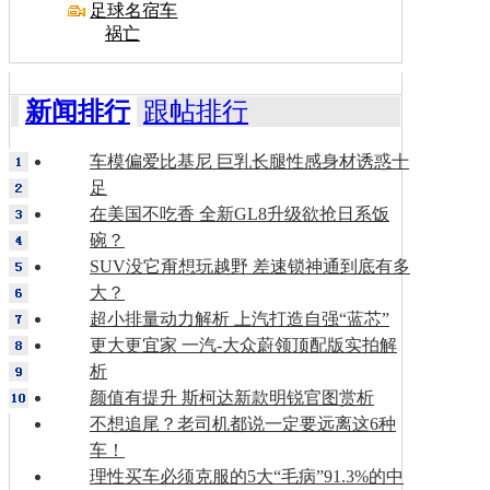
足球名宿车
祸亡
新闻排行
跟帖排行
车模偏爱比基尼 巨乳长腿性感身材诱惑十
足
在美国不吃香 全新GL8升级欲抢日系饭
碗？
SUV没它甭想玩越野 差速锁神通到底有多
大？
超小排量动力解析 上汽打造自强“蓝芯”
更大更宜家 一汽-大众蔚领顶配版实拍解
析
颜值有提升 斯柯达新款明锐官图赏析
不想追尾？老司机都说一定要远离这6种
车！
理性买车必须克服的5大“毛病”91.3%的中