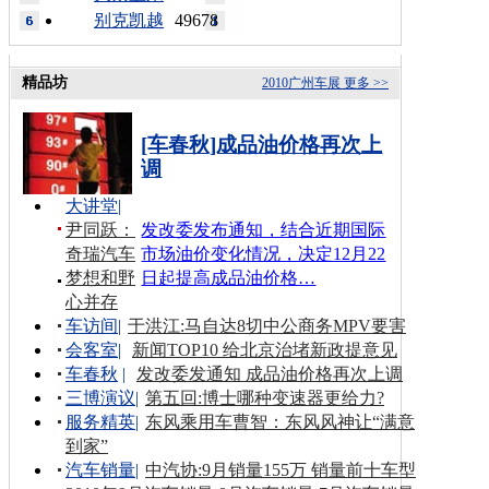
别克凯越
49678
精品坊
2010广州车展
更多 >>
[车春秋]成品油价格再次上
调
大讲堂
|
尹同跃：
发改委发布通知，结合近期国际
奇瑞汽车
市场油价变化情况，决定12月22
梦想和野
日起提高成品油价格…
心并存
车访间
|
于洪江:马自达8切中公商务MPV要害
会客室
|
新闻TOP10 给北京治堵新政提意见
车春秋
|
发改委发通知 成品油价格再次上调
三博演议
|
第五回:博士哪种变速器更给力?
服务精英
|
东风乘用车曹智：东风风神让“满意
到家”
汽车销量
|
中汽协:9月销量155万 销量前十车型