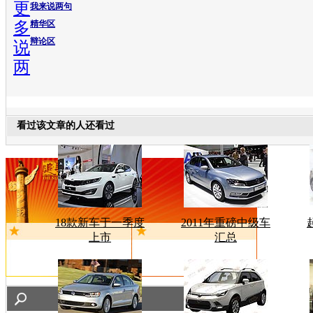
更
我来说两句
多
精华区
辩论区
说
两
看过该文章的人还看过
18款新车于一季度
2011年重磅中级车
上市
汇总