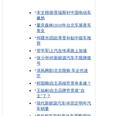
宋文楷
|
新普瑞斯衬中国电动车
尴尬
重庆森林
|
2010年台北车展香车
美女
何曙光
|
四款享受补贴中级车推
荐
管学军
|
上汽在传承路上加速
张少华
|
对新能源汽车不限牌摇
号
清风网影
|
北京限购 车企也迷
茫
程国顺
|
自主高端究竟有多难？
王灿彬
|
自主品牌究竟谁"自
主"了？
现代新能源汽车
|
丰田定明年汽
车销量
每年购车指标将动态调整
|
管欣