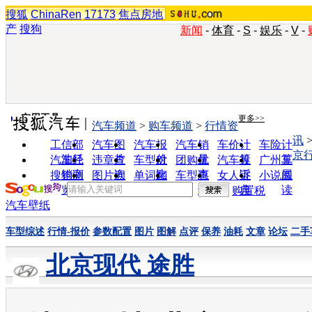
搜狐
ChinaRen
17173
焦点房地
产
搜狗
新闻
-
体育
-
S
-
娱乐
-
V
-
实用工具
更多>>
汽车频道
>
购车频道
>
行情资
讯
工信部
汽车图
汽车报
汽车销
车价计
车险计
京
油耗
片
价
量
算
算
汽车经
违章查
车型对
团购优
汽车投
广州车
销商
询
比
惠
诉
展
搜狗浏
图片欣
单词翻
车型查
女人宝
小说阅
览器
赏
译
询
典
读
购置税
汽车壁纸
车型综述
行情-报价
参数配置
图片
图解
点评
保养
油耗
文章
论坛
二手
北京现代 途胜