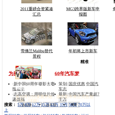
2011重磅合资紧凑
MG3跨界版新车申
汇总
报图
雪佛兰Malibu替代
年初将上市新车
景程
车型搜
精准
为祖国同喝彩
60年汽车梦
·
新中国60周年摄影大赛
策划
|
国庆优惠
中国汽
国庆彩车撤离天安门
报名中
车志
·
志高空调：用明信片传
最新
|
中国汽车产量超7
从10月12日凌晨开始，国庆彩车将正式告别
递祝福
千万
广场…[
详细
]
索：
搜索：
5万
8万
12万
15万
22万
35万
50万
70万以
上