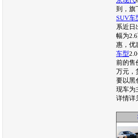
到，旗
SUV
车
系近日
幅为2.
惠，优
车型
2
前的售
万元，
要以黑
现车为
详情详