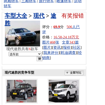
两厢轿车
|
三厢轿车
|
旅行轿车
|
敞篷轿车
|
运动
轿车
车型大全
>
现代
>
途
有奖报错
胜
评分：
69.9
分
506
人已
评
价格：
16.58-24.18万元
图片
468
张
文章
343
篇
[
图片
][
资讯
][
报价
][
社区
]
现代途胜共有
6
款车
[
我来评分
][
耗油调查
][
经
销商
]
现代途胜的竞争车型