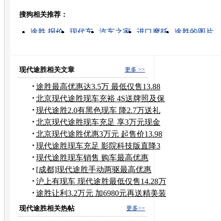
搜狗相关推荐：
转发至：
途胜 报价
现代车
汽车之家
进口摩托
途胜的图片
现代汽车价格
途胜价格
现代汽车图片
北京现代报
途胜
现代途胜相关文章
更多 >>
途胜最高优惠达3.5万 最低仅售13.88
万
北京现代途胜现车充裕 4S送牌照及保
险
现代途胜2.0有黑色现车 降2.7万送礼
包
北京现代途胜现车充足 享3万元现金
优惠
北京现代途胜优惠3万元 起售价13.98
万
现代途胜现车充足 影院科技版直降3
万元
现代途胜现车销售 购车最高优惠
30000元
[成都]现代途胜手动两驱最高优惠
30000元
沪上有现车 现代途胜最低仅售14.28万
元
途胜让利3.2万元 加6980元再送精美装
饰
现代途胜相关热帖
更多>>