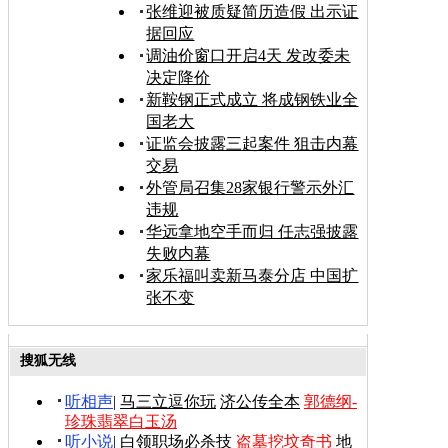
张维迎被质疑简历造假 出示证
据回应
调油价窗口开启4天 发改委未
决定降价
新鞍钢正式成立 将成钢铁业全
国老大
证监会披露三起案件 狙击内幕
交易
外管局召集28家银行警示外汇
违规
华远拿地空手而归 任志强披露
失败内幕
家乐福叫卖新马泰分店 中国扩
张不变
搜狐无线
听相声
|
马三立逗你玩
济公传全本
郭德纲-
珍珠翡翠白玉汤
听小说
|
白领职场必杀技
盗墓挖坟奇书
地