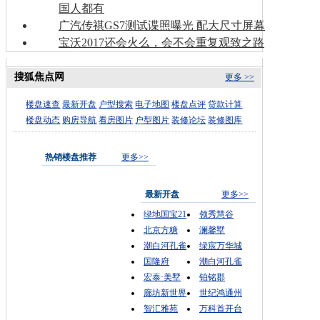
国人都有
广汽传祺GS7测试谍照曝光 配大尺寸屏幕
宝沃2017还会火么，会不会重复观致之路
搜狐焦点网
更多 >>
楼盘速查
最新开盘
户型搜索
电子地图
楼盘点评
贷款计算
楼盘动态
购房导航
看房图片
户型图片
装修论坛
装修图库
热销楼盘推荐
更多>>
最新开盘
更多>>
绿地国宝21
领秀慧谷
北京方糖
澜馨墅
潮白河孔雀
绿宸万华城
国隆府
潮白河孔雀
宏泰·美墅
铂铭郡
廊坊新世界
世纪鸿通州
智汇雅苑
万科首开台