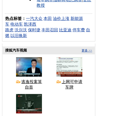
教授
热点标签：
一汽大众
本田
油价上涨
新能源
车
电动车
凯泽西
路虎
沃尔沃
保时捷
丰田召回
比亚迪
停车费
自
燃
以旧换新
搜狐汽车视频
更多 >>
逃逸投案算
上网可申请
自首
车牌