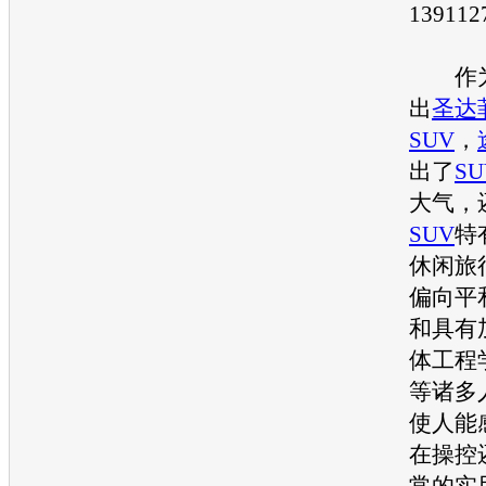
139112
作
出
圣达
SUV
，
出了
SU
大气，
SUV
特
休闲旅
偏向平
和具有
体工程
等诸多
使人能
在操控
常的实