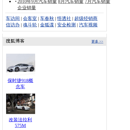
2010年9月汽车销量
8月汽车销量
7月汽车销量
企业销量
车访间
|
会客室
|
车春秋
|
悟透社
|
超级经销商
信访办
|
魂斗轮
|
金狐谍
|
安全检测
|
汽车视频
更多 >>
保时捷918概
念车
改装法拉利
575M