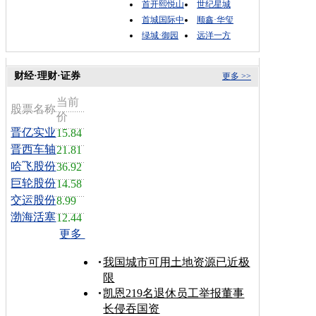
首开熙悦山
世纪星城
首城国际中
顺鑫·华玺
绿城·御园
远洋一方
财经·理财·证券
更多 >>
当前
股票名称
价
晋亿实业
15.84
晋西车轴
21.81
哈飞股份
36.92
巨轮股份
14.58
交运股份
8.99
渤海活塞
12.44
更多
我国城市可用土地资源已近极
限
凯恩219名退休员工举报董事
长侵吞国资