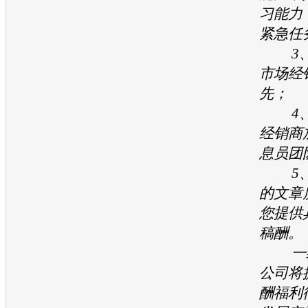
习能力
紧急任
3、
市场经
先；
4、
经销商
息员团
5、
的文章
您提供
稿酬。
一经
公司将
酬福利