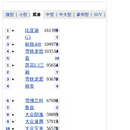
微型
小型
紧凑
中型
中大型
豪华型
SUV
比亚迪
161399
G3
标致408
109973
雪铁龙世
103534
嘉
莲花L3三
95654
厢
雪铁龙爱
93670
丽舍
雪佛兰科
67696
鲁兹
大众朗逸
59895
大众速腾
57915
大众宝来
56578