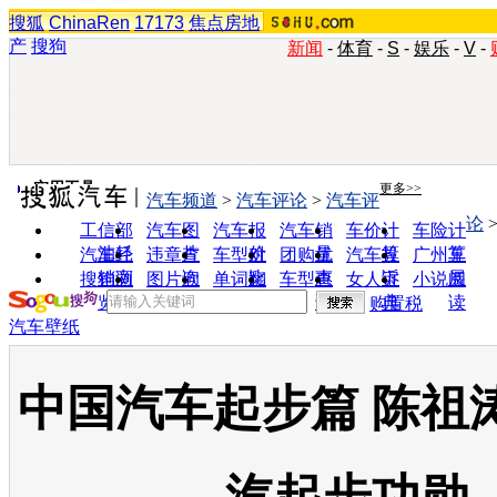
搜狐
ChinaRen
17173
焦点房地
产
搜狗
新闻
-
体育
-
S
-
娱乐
-
V
-
实用工具
更多>>
汽车频道
>
汽车评论
>
汽车评
论
工信部
汽车图
汽车报
汽车销
车价计
车险计
油耗
片
价
量
算
算
汽车经
违章查
车型对
团购优
汽车投
广州车
销商
询
比
惠
诉
展
搜狗浏
图片欣
单词翻
车型查
女人宝
小说阅
览器
赏
译
询
典
读
购置税
汽车壁纸
中国汽车起步篇 陈祖