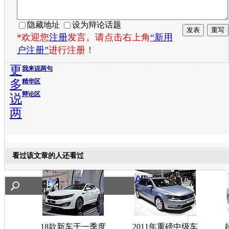
隐藏地址
设为辩论话题
*欢迎您
注册
发言。请点击右上角
“新用
户注册”
进行注册！
更
我来说两句
多
精华区
辩论区
说
两
看过该文章的人还看过
18款新车于一季度
2011年重磅中级车