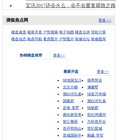
宝沃2017还会火么，会不会重复观致之路
搜狐焦点网
更多 >>
楼盘速查
最新开盘
户型搜索
电子地图
楼盘点评
贷款计算
楼盘动态
购房导航
看房图片
户型图片
装修论坛
装修图库
热销楼盘推荐
更多>>
最新开盘
更多>>
绿地国宝21
领秀慧谷
北京方糖
澜馨墅
潮白河孔雀
绿宸万华城
国隆府
潮白河孔雀
宏泰·美墅
铂铭郡
廊坊新世界
世纪鸿通州
智汇雅苑
万科首开台
首开熙悦山
世纪星城
首城国际中
顺鑫·华玺