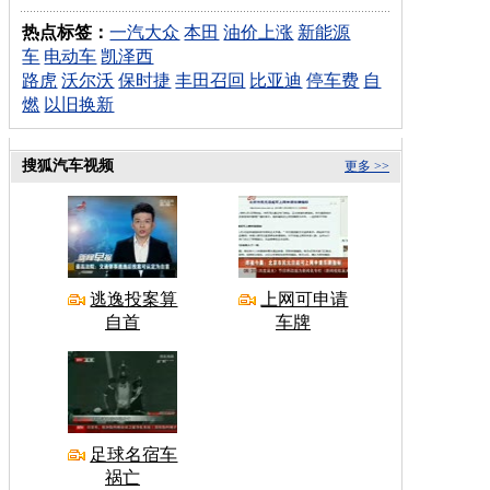
热点标签：
一汽大众
本田
油价上涨
新能源
车
电动车
凯泽西
路虎
沃尔沃
保时捷
丰田召回
比亚迪
停车费
自
燃
以旧换新
搜狐汽车视频
更多 >>
逃逸投案算
上网可申请
自首
车牌
足球名宿车
祸亡