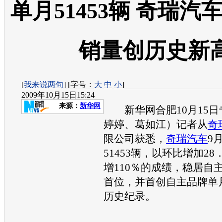
单月51453辆 奇瑞汽
销量创历史新
[
我来说两句
] [字号：
大
中
小
]
2009年10月15日15:24
来源：
新华网
新华网合肥10月15日
婷婷、葛如江）记者从
奇
限公司获悉，
奇瑞
汽车
9
51453辆，以环比增加2
增110％的成绩，稳居自
首位，并首创自主品牌单
历史纪录。