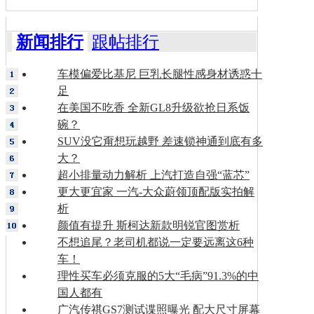
新闻排行
跟帖排行
车模偏爱比基尼 巨乳长腿性感身材诱惑十
足
在美国不吃香 全新GL8升级欲抢日系饭
碗？
SUV没它甭想玩越野 差速锁神通到底有多
大？
超小排量动力解析 上汽打造自强“蓝芯”
更大更宜家 一汽-大众蔚领顶配版实拍解
析
颜值有提升 斯柯达新款明锐官图赏析
不想追尾？老司机都说一定要远离这6种
车！
理性买车必须克服的5大“毛病”91.3%的中
国人都有
广汽传祺GS7测试谍照曝光 配大尺寸屏幕