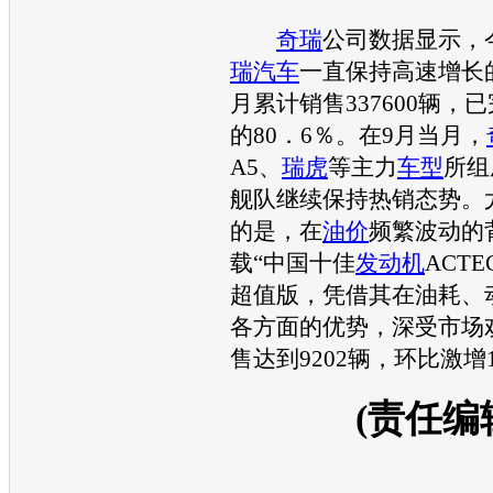
奇瑞
公司数据显示，
瑞
汽车
一直保持高速增长
月累计销售337600辆，
的80．6％。在9月当月，
A5、
瑞虎
等主力
车型
所组
舰队继续保持热销态势。
的是，在
油价
频繁波动的
载“中国十佳
发动机
ACTE
超值版，凭借其在油耗、
各方面的优势，深受市场
售达到9202辆，环比激增1
(责任编