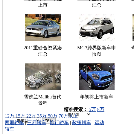
上市
汇总
2011重磅合资紧凑
MG3跨界版新车申
汇总
报图
雪佛兰Malibu替代
年初将上市新车
景程
车型搜索：
精准搜索：
5万
8万
12万
15万
22万
35万
50万
70万以上
两厢轿车
|
三厢轿车
|
旅行轿车
|
敞篷轿车
|
运动
轿车