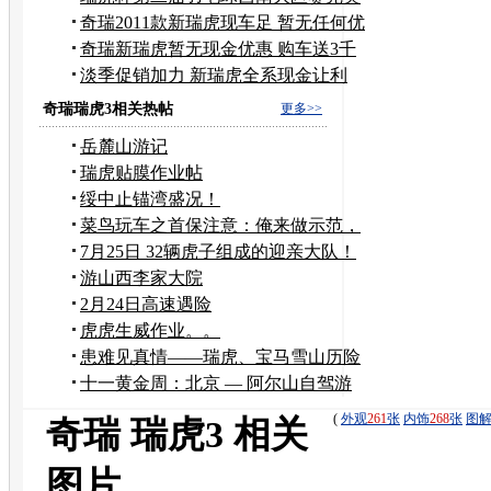
收官
奇瑞2011款新瑞虎现车足 暂无任何优
惠
奇瑞新瑞虎暂无现金优惠 购车送3千
装潢
淡季促销加力 新瑞虎全系现金让利
5000元
奇瑞瑞虎3相关热帖
更多>>
岳麓山游记
瑞虎贴膜作业帖
绥中止锚湾盛况！
菜鸟玩车之首保注意：俺来做示范，
看好细节消灭奸商！
7月25日 32辆虎子组成的迎亲大队！
游山西李家大院
2月24日高速遇险
虎虎生威作业。。
患难见真情——瑞虎、宝马雪山历险
记
十一黄金周：北京 — 阿尔山自驾游
(
外观
261
张
内饰
268
张
图
奇瑞 瑞虎3 相关
图片