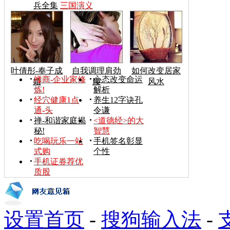
兵全集
三国演义
叶倩彤-奉子成
自我调理肩劲
如何改变居家
禅商-企业家修
心态改变命运
婚
腰
风水
炼!
解析
经穴健康1点
养生12字诀孔
通-头
令谦
禅-和谐家庭揭
<道德经>的大
秘!
智慧
吃喝玩乐一站
手机签名彰显
式购
个性
手机证券荐优
质股
设置首页
-
搜狗输入法
-