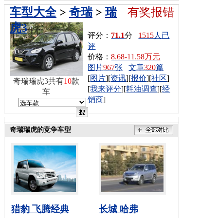
车型大全
>
奇瑞
>
瑞
有奖报错
虎3
评分：
71.1
分
1515
人已
评
价格：
8.68-11.58万元
图片
967
张
文章
320
篇
[
图片
][
资讯
][
报价
][
社区
]
奇瑞瑞虎3共有
10
款
[
我来评分
][
耗油调查
][
经
车
销商
]
奇瑞瑞虎的竞争车型
猎豹 飞腾经典
长城 哈弗