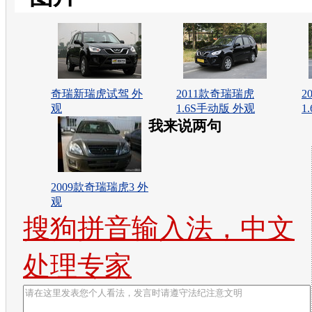
奇瑞新瑞虎试驾 外
2011款奇瑞瑞虎
2
观
1.6S手动版 外观
1
我来说两句
2009款奇瑞瑞虎3 外
观
搜狗拼音输入法，中文
处理专家