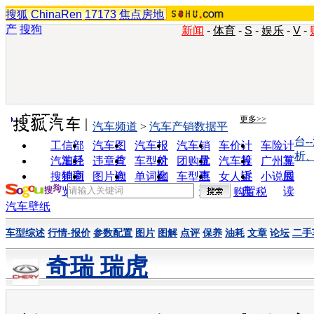
搜狐
ChinaRen
17173
焦点房地
产
搜狗
新闻
-
体育
-
S
-
娱乐
-
V
-
实用工具
更多>>
汽车频道
>
汽车产销数据平
台-
工信部
汽车图
汽车报
汽车销
车价计
车险计
析
油耗
片
价
量
算
算
汽车经
违章查
车型对
团购优
汽车投
广州车
销商
询
比
惠
诉
展
搜狗浏
图片欣
单词翻
车型查
女人宝
小说阅
览器
赏
译
询
典
读
购置税
汽车壁纸
车型综述
行情-报价
参数配置
图片
图解
点评
保养
油耗
文章
论坛
二手
奇瑞 瑞虎