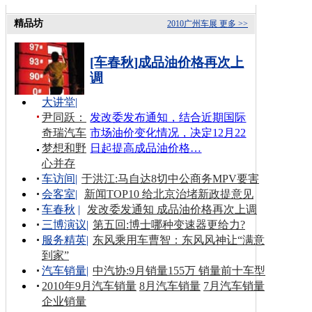
精品坊
2010广州车展
更多 >>
[车春秋]成品油价格再次上
调
大讲堂
|
尹同跃：
发改委发布通知，结合近期国际
奇瑞汽车
市场油价变化情况，决定12月22
梦想和野
日起提高成品油价格…
心并存
车访间
|
于洪江:马自达8切中公商务MPV要害
会客室
|
新闻TOP10 给北京治堵新政提意见
车春秋
|
发改委发通知 成品油价格再次上调
三博演议
|
第五回:博士哪种变速器更给力?
服务精英
|
东风乘用车曹智：东风风神让“满意
到家”
汽车销量
|
中汽协:9月销量155万 销量前十车型
2010年9月汽车销量
8月汽车销量
7月汽车销量
企业销量