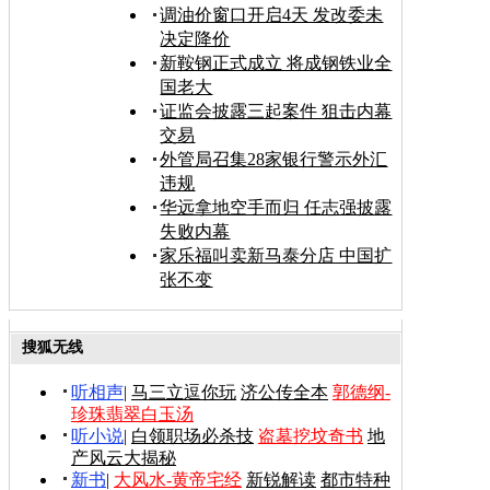
调油价窗口开启4天 发改委未
决定降价
新鞍钢正式成立 将成钢铁业全
国老大
证监会披露三起案件 狙击内幕
交易
外管局召集28家银行警示外汇
违规
华远拿地空手而归 任志强披露
失败内幕
家乐福叫卖新马泰分店 中国扩
张不变
搜狐无线
听相声
|
马三立逗你玩
济公传全本
郭德纲-
珍珠翡翠白玉汤
听小说
|
白领职场必杀技
盗墓挖坟奇书
地
产风云大揭秘
新书
|
大风水-黄帝宅经
新锐解读
都市特种