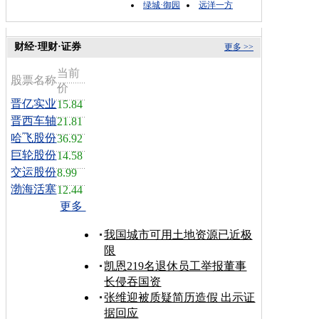
绿城·御园
远洋一方
财经·理财·证券
更多 >>
当前
股票名称
价
晋亿实业
15.84
晋西车轴
21.81
哈飞股份
36.92
巨轮股份
14.58
交运股份
8.99
渤海活塞
12.44
更多
我国城市可用土地资源已近极
限
凯恩219名退休员工举报董事
长侵吞国资
张维迎被质疑简历造假 出示证
据回应