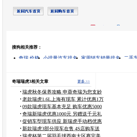
开心网
人人网
豆瓣
搜狗相关推荐：
转发至：
奇瑞 价格
小排量汽车排名
家用轿车销量排名
二手
奇瑞a5 价格
品牌战略
出口汽车杯
汽车代理商
智利
qq汽车
奇瑞瑞虎3相关文章
更多 >>
瑞虎秋冬保养攻略 申蓉奇瑞为您支妙
招
老款瑞虎1.6L上海有现车 累计优惠1万
元
09款瑞虎现车基本充足 购车优惠5000
元
奇瑞新瑞虎优惠1000元 另赠送千元礼
包
促销车型现车供应 新瑞虎手动档优惠
2千
新款瑞虎3部分现车在售 4S店购车送
装潢
瑞虎杯第二届羽毛球西南大区赛完美