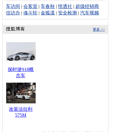
车访间
|
会客室
|
车春秋
|
悟透社
|
超级经销商
信访办
|
魂斗轮
|
金狐谍
|
安全检测
|
汽车视频
更多 >>
保时捷918概
念车
改装法拉利
575M