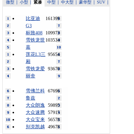
微型
小型
紧凑
中型
中大型
豪华型
SUV
比亚迪
161399
G3
标致408
109973
雪铁龙世
103534
嘉
莲花L3三
95654
厢
雪铁龙爱
93670
丽舍
雪佛兰科
67696
鲁兹
大众朗逸
59895
大众速腾
57915
大众宝来
56578
别克凯越
49678