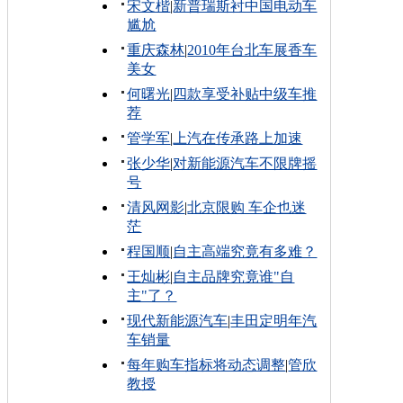
宋文楷
|
新普瑞斯衬中国电动车
尴尬
重庆森林
|
2010年台北车展香车
美女
何曙光
|
四款享受补贴中级车推
荐
管学军
|
上汽在传承路上加速
张少华
|
对新能源汽车不限牌摇
号
清风网影
|
北京限购 车企也迷
茫
程国顺
|
自主高端究竟有多难？
王灿彬
|
自主品牌究竟谁"自
主"了？
现代新能源汽车
|
丰田定明年汽
车销量
每年购车指标将动态调整
|
管欣
教授