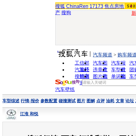
搜狐
ChinaRen
17173
焦点房地
产
搜狗
实用工具
汽车频道
>
购车频
工信部
汽车图
汽车报
汽
油耗
片
价
汽车经
违章查
车型对
团
销商
询
比
搜狗浏
图片欣
单词翻
车
览器
赏
译
汽车壁纸
车型综述
行情-报价
参数配置
碰撞测试
图片
图解
点评
油耗
文章
论坛
江淮 和悦