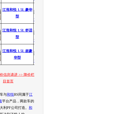
0.00万
0.00万
江淮和悦 1.5L 豪华
无
无
型
0.00万
0.00万
江淮和悦 1.5L 舒适
无
无
型
0.00万
0.00万
江淮和悦 1.5L 超豪
无
无
华型
价信息请进 >> 降价栏
目首页
车与
和悦
RS同属于
江
级
平台产品，两款车的
大利PF公司打造。
和