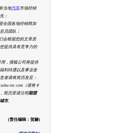
有当地
汽车
市场经销
先；
全国各地经销商加
息员团队；
会根据您的文章质
您提供具有竞争力的
，搜狐公司将提供
福利待遇以及事业发
意者请将简历发至：
hu-inc.com（请将＃
，简历里请注明
期望
城市
。
(责任编辑：贺赫)