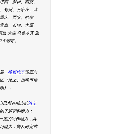
济南、深圳、南京、
、郑州、石家庄、武
重庆、西安、哈尔
青岛、长沙、太原、
南昌 大连 乌鲁木齐 温
27个城市。
展，
搜狐汽车
现面向
区（见上）招聘市场
职），
己所在城市的
汽车
的了解和判断力；
定的写作能力，具
习能力，能及时完成