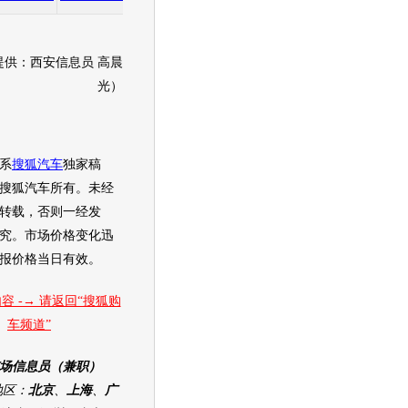
提供：西安信息员 高晨
光）
系
搜狐汽车
独家稿
搜狐汽车
所有。未经
转载，否则一经发
究。市场价格变化迅
报价格当日有效。
容 -→ 请返回“搜狐购
车频道”
场信息员（兼职）
区：
北京
、
上海
、
广