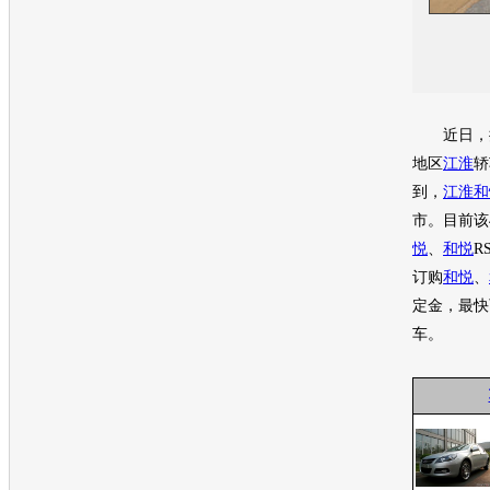
近日，
地区
江淮
轿
到，
江淮和
市。目前该
悦
、
和悦
R
订购
和悦
、
定金，最快
车。