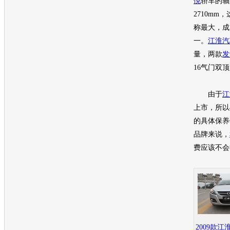
悦
轿车的轴
2710m
称最大，成
一。
江淮汽
量，两款
发
16气门双
由于
江
上市，所以
的具体保养
品牌来说，
费应该不会
2009款