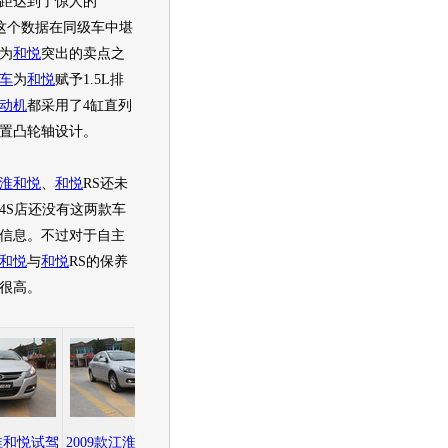
距达到了惊人的
m，这个数据在同级车中堪
为
和悦
突出的卖点之
车
为
和悦
赋予1.5L排
动机
都采用了4缸直列
顶置凸轮轴设计。
淮和悦
、
和悦
RS还未
4S店还没有这两款车
信息。不过对于自主
和悦
与
和悦
RS的保养
很高。
江淮和悦试驾
2009款江淮和悦试驾
2009款江淮和悦试驾
2009款江淮和悦试