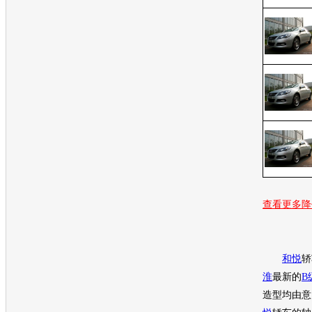
查看更多降
和悦
轿
淮
最新的
B
造型均由意