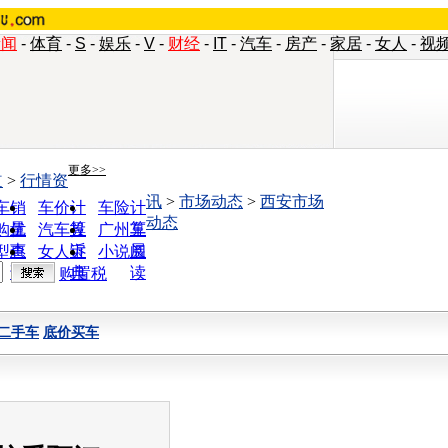
新闻
-
体育
-
S
-
娱乐
-
V
-
财经
-
IT
-
汽车
-
房产
-
家居
-
女人
-
视
更多>>
道
>
行情资
讯
>
市场动态
>
西安市场
车销
车价计
车险计
动态
量
算
算
购优
汽车投
广州车
惠
诉
展
型查
女人宝
小说阅
询
典
读
购置税
二手车
底价买车