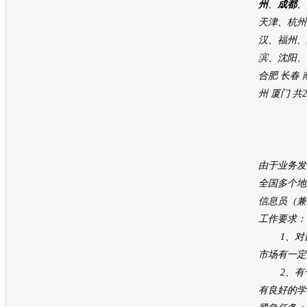
州
、
成都
、
天津、杭州
汉、福州、
滨、沈阳、
合肥 长春 
州 厦门 共
由于业务发
全国多个地
信息员（兼
工作要求：
1、对自
市场有一定
2、有一
有良好的学