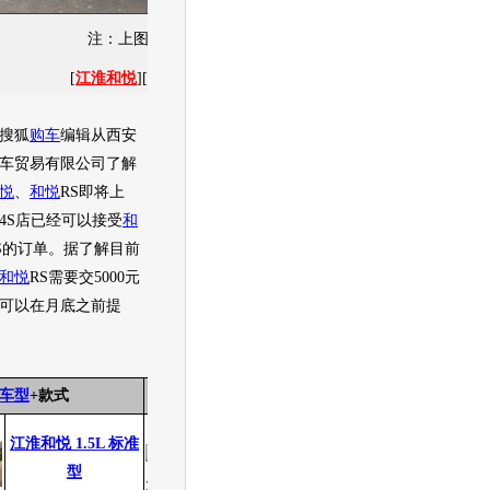
注：上图为资料图片 与信息来源无关
[
江淮和悦
][
图片
][
新闻
][
社区
][
经销商报价
]
搜狐
购车
编辑从西安
车贸易有限公司了解
悦
、
和悦
RS即将上
4S店已经可以接受
和
S的订单。据了解目前
和悦
RS需要交5000元
可以在月底之前提
车型
+款式
指导价
降幅
现价
降幅比例
0.00万
0.00万
江淮和悦 1.5L 标准
无
无
型