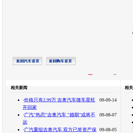
开心网
人人网
豆瓣
相关新闻
相关
转发至：
·
价格只有2.99万 吉奥汽车微车星旺
09-09-14
开回家
·
广汽"热恋"吉奥汽车 "婚期"或将不
09-08-07
远
·
广汽重组吉奥汽车 双方已签资产保
09-08-05