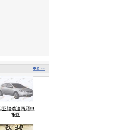
更多 >>
起亚福瑞迪两厢申
报图