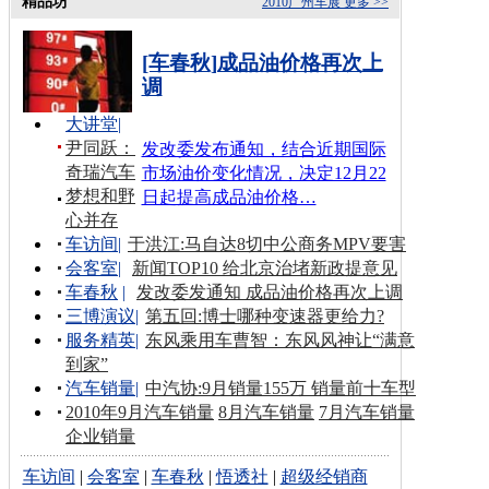
精品坊
2010广州车展
更多 >>
[车春秋]成品油价格再次上
调
大讲堂
|
尹同跃：
发改委发布通知，结合近期国际
奇瑞汽车
市场油价变化情况，决定12月22
梦想和野
日起提高成品油价格…
心并存
车访间
|
于洪江:马自达8切中公商务MPV要害
会客室
|
新闻TOP10 给北京治堵新政提意见
车春秋
|
发改委发通知 成品油价格再次上调
三博演议
|
第五回:博士哪种变速器更给力?
服务精英
|
东风乘用车曹智：东风风神让“满意
到家”
汽车销量
|
中汽协:9月销量155万 销量前十车型
2010年9月汽车销量
8月汽车销量
7月汽车销量
企业销量
车访间
|
会客室
|
车春秋
|
悟透社
|
超级经销商