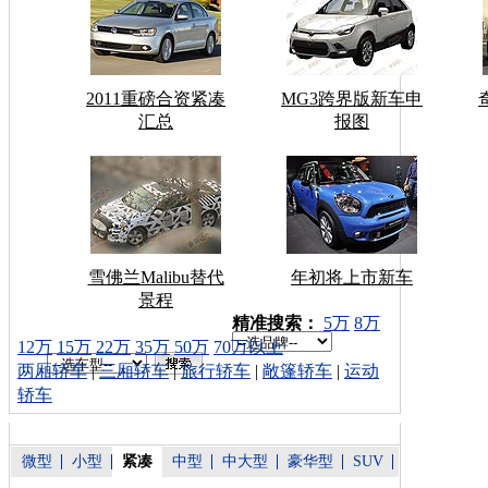
2011重磅合资紧凑
MG3跨界版新车申
汇总
报图
雪佛兰Malibu替代
年初将上市新车
景程
车型搜索：
精准搜索：
5万
8万
12万
15万
22万
35万
50万
70万以上
两厢轿车
|
三厢轿车
|
旅行轿车
|
敞篷轿车
|
运动
轿车
微型
小型
紧凑
中型
中大型
豪华型
SUV