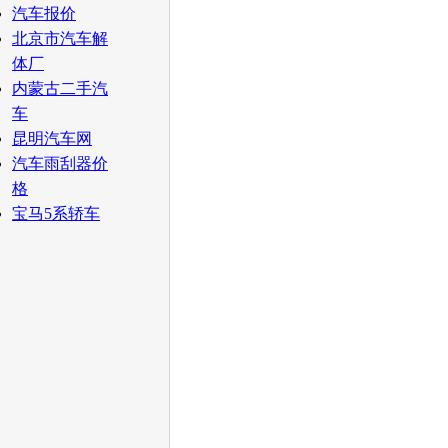
汽车报价
北京市汽车解
体厂
内蒙古二手汽
车
昆明汽车网
汽车雨刮器价
格
宝马5系轿车