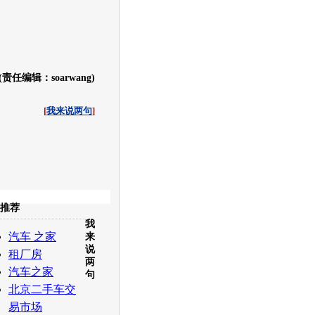
(责任编辑：soarwang)
[
我来说两句
]
收起
推荐
我
白社会
百度i贴吧
汽车 之家
来
说
租厂房
两
汽车之家
句
北京二手车交
易市场