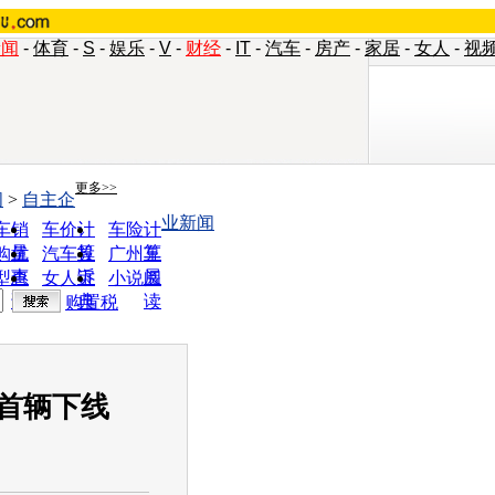
新闻
-
体育
-
S
-
娱乐
-
V
-
财经
-
IT
-
汽车
-
房产
-
家居
-
女人
-
视
更多>>
闻
>
自主企
业新闻
车销
车价计
车险计
量
算
算
购优
汽车投
广州车
惠
诉
展
型查
女人宝
小说阅
询
典
读
购置税
首辆下线