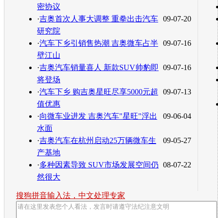
密协议
·
吉奥首次人事大调整 重拳出击汽车
09-07-20
研究院
·
汽车下乡引销售热潮 吉奥微车占半
09-07-16
壁江山
·
吉奥汽车销量喜人 新款SUV帅豹即
09-07-16
将登场
·
汽车下乡 购吉奥星旺尽享5000元超
09-07-13
值优惠
·
向微车业进发 吉奥汽车"星旺"浮出
09-06-04
水面
·
吉奥汽车在杭州启动25万辆微车生
09-05-27
产基地
·
多种因素导致 SUV市场发展空间仍
08-07-22
然很大
搜狗拼音输入法，中文处理专家