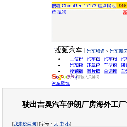
搜狐
ChinaRen
17173
焦点房地
产
搜狗
实用工具
汽车频道
>
汽车新
工信部
汽车图
汽车报
汽
油耗
片
价
汽车经
违章查
车型对
团
销商
询
比
搜狗浏
图片欣
单词翻
车
览器
赏
译
汽车壁纸
驶出吉奥汽车伊朗厂房海外工厂
[
我来说两句
] [字号：
大
中
小
]