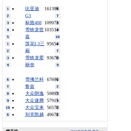
比亚迪
161399
G3
标致408
109973
雪铁龙世
103534
嘉
莲花L3三
95654
厢
雪铁龙爱
93670
丽舍
雪佛兰科
67696
鲁兹
大众朗逸
59895
大众速腾
57915
大众宝来
56578
别克凯越
49678