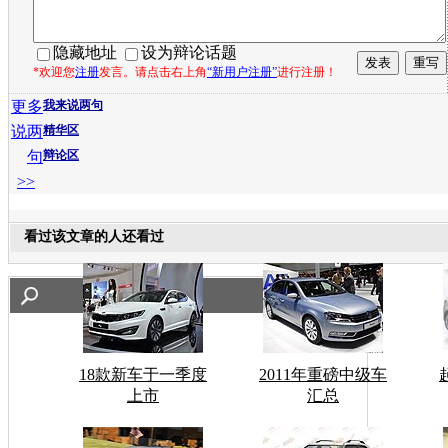
隐藏地址
设为辩论话题
*欢迎您
注册
发言。请点击右上角
“新用户注册”
进行注册！
更多
我来说两句
说两
精华区
句
辩论区
>>
看过该文章的人还看过
18款新车于一季度
2011年重磅中级车
上市
汇总