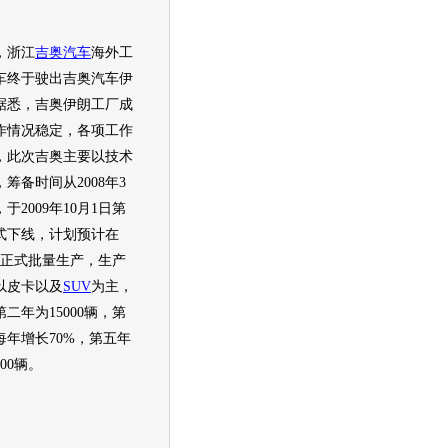
浙江
吉奥
汽车
海外工
车
终于驶出
吉奥
汽车
伊
据悉，
吉奥
伊朗工厂成
作情况稳定，各项工作
，此次
吉奥
主要以技术
筹备时间从2008年3
于2009年10月1日第
式下线，计划预计在
3月正式批量生产，生产
以皮卡以及
SUV
为主，
第二年为15000辆，第
每年增长70%，第五年
00辆。