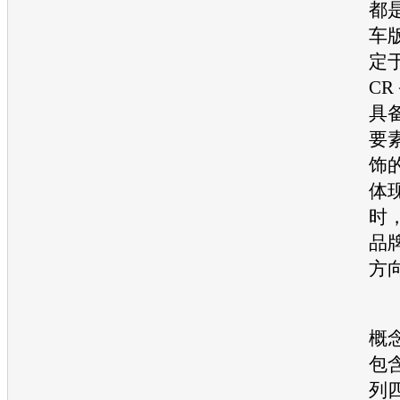
都
车
定
C
具
要
饰
体
时
品
方
2
概
包
列