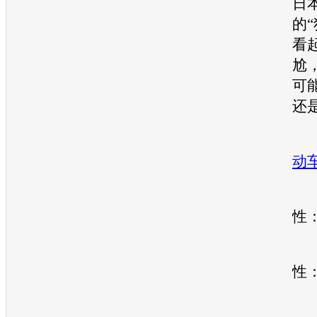
日
的
看
尬
可
还
动
引
性
国
性
L