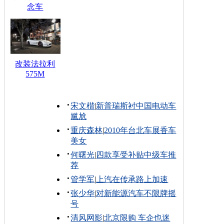
念车
改装法拉利
575M
宋文楷
|
新普瑞斯衬中国电动车
尴尬
重庆森林
|
2010年台北车展香车
美女
何曙光
|
四款享受补贴中级车推
荐
管学军
|
上汽在传承路上加速
张少华
|
对新能源汽车不限牌摇
号
清风网影
|
北京限购 车企也迷