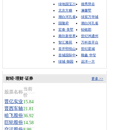
绿地国宝21
领秀慧谷
北京方糖
澜馨墅
潮白河孔雀
绿宸万华城
国隆府
潮白河孔雀
宏泰·美墅
铂铭郡
廊坊新世界
世纪鸿通州
智汇雅苑
万科首开台
首开熙悦山
世纪星城
首城国际中
顺鑫·华玺
绿城·御园
远洋一方
财经·理财·证券
更多 >>
当前
股票名称
价
晋亿实业
15.84
晋西车轴
21.81
哈飞股份
36.92
巨轮股份
14.58
交运股份
8.99