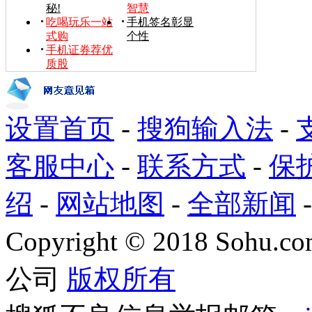
秘!
智慧
吃喝玩乐一站
手机签名彰显
式购
个性
手机证券荐优
质股
设置首页
-
搜狗输入法
-
客服中心
-
联系方式
-
保
绍
-
网站地图
-
全部新闻
Copyright
©
2018 Sohu.com
公司
版权所有