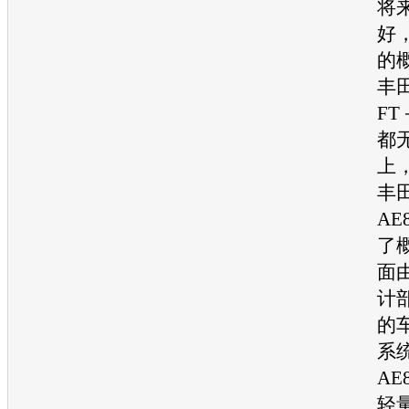
将
好
的
丰
FT
都
上，
丰
AE
了
面
计
的
系
AE
轻