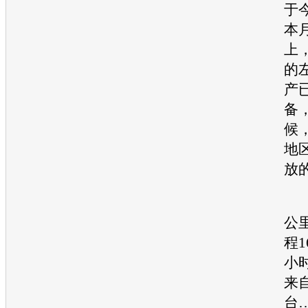
于
本
上
的
产
备
候
地
放
最
公
程1
小
来
台