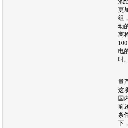
池
更
组
动
离
10
电
时
至
量
这
国
前
条
下