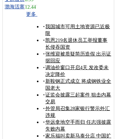
渤海活塞
12.44
更多
我国城市可用土地资源已近极
限
凯恩219名退休员工举报董事
长侵吞国资
张维迎被质疑简历造假 出示证
据回应
调油价窗口开启4天 发改委未
决定降价
新鞍钢正式成立 将成钢铁业全
国老大
证监会披露三起案件 狙击内幕
交易
外管局召集28家银行警示外汇
违规
华远拿地空手而归 任志强披露
失败内幕
家乐福叫卖新马泰分店 中国扩