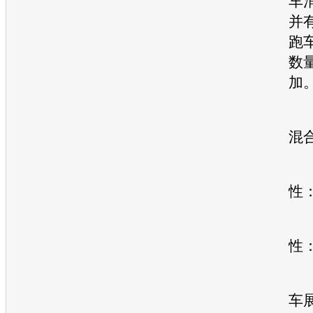
车
并
跑
数
加
2
混
引
性
国
性
连
车