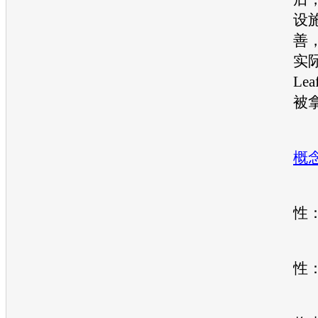
设
善
实
Le
被
概
引
性
国
性
实