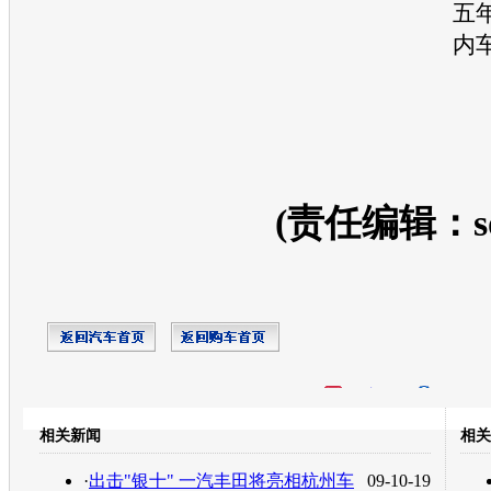
五
内
(责任编辑：so
开心网
人人网
豆瓣
相关新闻
相关
转发至：
·
出击"银十" 一汽丰田将亮相杭州车
09-10-19