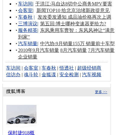
车访间
|
于洪江:马自达8切中公商务MPV要害
会客室
|
新闻TOP10 给北京治堵新政提意见
车春秋
|
发改委发通知 成品油价格再次上调
三博演议
|
第五回:博士哪种变速器更给力?
服务精英
|
东风乘用车曹智：东风风神让“满意
到家”
汽车销量
|
中汽协:9月销量155万 销量前十车型
2010年9月汽车销量
8月汽车销量
7月汽车销量
企业销量
车访间
|
会客室
|
车春秋
|
悟透社
|
超级经销商
信访办
|
魂斗轮
|
金狐谍
|
安全检测
|
汽车视频
更多 >>
保时捷918概