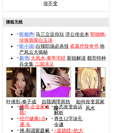
张不变
搜狐无线
听相声
|
马三立逗你玩
济公传全本
郭德纲-
珍珠翡翠白玉汤
听小说
|
白领职场必杀技
盗墓挖坟奇书
地
产风云大揭秘
新书
|
大风水-黄帝宅经
新锐解读
都市特种
兵全集
三国演义
叶倩彤-奉子成
自我调理肩劲
如何改变居家
禅商-企业家修
心态改变命运
婚
腰
风水
炼!
解析
经穴健康1点
养生12字诀孔
通-头
令谦
禅-和谐家庭揭
<道德经>的大