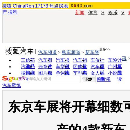
搜狐
ChinaRen
17173
焦点房地
产
搜狗
新闻
-
体育
-
S
-
娱乐
-
V
-
实用工具
更多>>
汽车频道
>
购车频道
>
新车资
讯
工信部
汽车图
汽车报
汽车销
车价计
车险计
油耗
片
价
量
算
算
汽车经
违章查
车型对
团购优
汽车投
广州车
销商
询
比
惠
诉
展
搜狗浏
图片欣
单词翻
车型查
女人宝
小说阅
览器
赏
译
询
典
读
购置税
汽车壁纸
东京车展将开幕细数