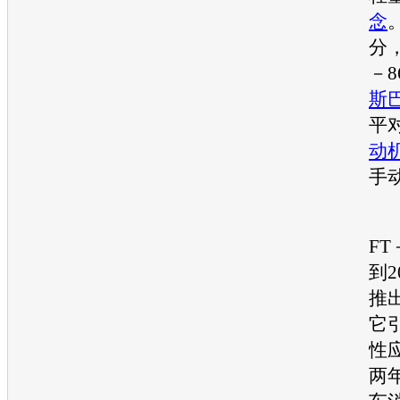
念
分
－
斯
平
动
手
最
FT
到2
推
它
性
两