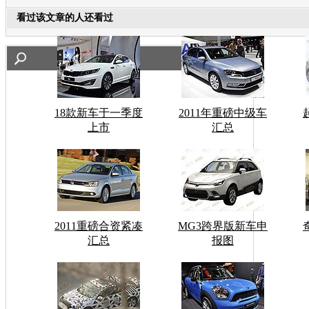
看过该文章的人还看过
18款新车于一季度
2011年重磅中级车
上市
汇总
2011重磅合资紧凑
MG3跨界版新车申
汇总
报图