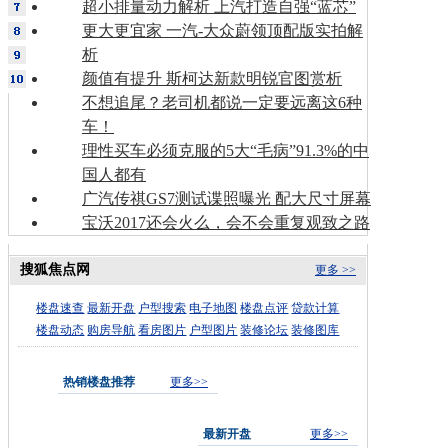
超小排量动力解析 上汽打造自强“蓝芯”
更大更宜家 一汽-大众蔚领顶配版实拍解
析
颜值有提升 斯柯达新款明锐官图赏析
不想追尾？老司机都说一定要远离这6种
车！
理性买车必须克服的5大“毛病”91.3%的中
国人都有
广汽传祺GS7测试谍照曝光 配大尺寸屏幕
宝沃2017还会火么，会不会重复观致之路
搜狐焦点网
更多 >>
楼盘速查
最新开盘
户型搜索
电子地图
楼盘点评
贷款计算
楼盘动态
购房导航
看房图片
户型图片
装修论坛
装修图库
热销楼盘推荐
更多>>
最新开盘
更多>>