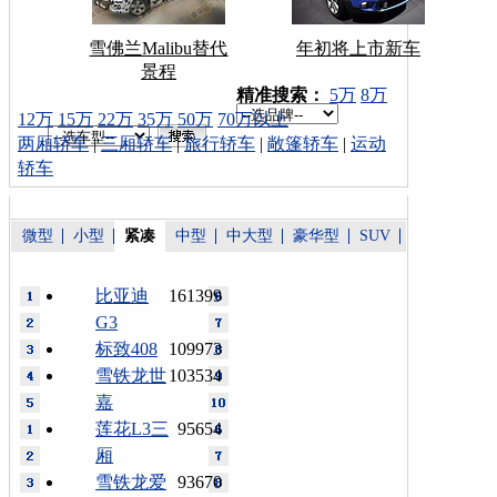
雪佛兰Malibu替代
年初将上市新车
景程
车型搜索：
精准搜索：
5万
8万
12万
15万
22万
35万
50万
70万以上
两厢轿车
|
三厢轿车
|
旅行轿车
|
敞篷轿车
|
运动
轿车
微型
小型
紧凑
中型
中大型
豪华型
SUV
比亚迪
161399
G3
标致408
109973
雪铁龙世
103534
嘉
莲花L3三
95654
厢
雪铁龙爱
93670