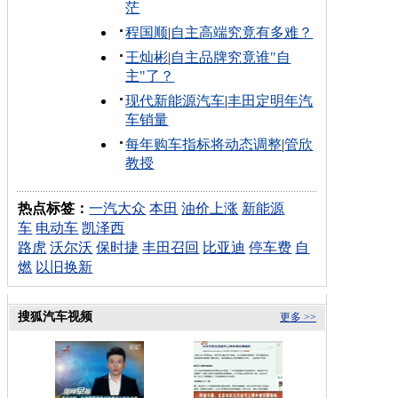
茫
程国顺
|
自主高端究竟有多难？
王灿彬
|
自主品牌究竟谁"自
主"了？
现代新能源汽车
|
丰田定明年汽
车销量
每年购车指标将动态调整
|
管欣
教授
热点标签：
一汽大众
本田
油价上涨
新能源
车
电动车
凯泽西
路虎
沃尔沃
保时捷
丰田召回
比亚迪
停车费
自
燃
以旧换新
搜狐汽车视频
更多 >>