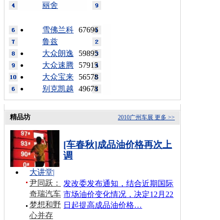
丽舍
雪佛兰科
67696
鲁兹
大众朗逸
59895
大众速腾
57915
大众宝来
56578
别克凯越
49678
精品坊
2010广州车展
更多 >>
[车春秋]成品油价格再次上
调
大讲堂
|
尹同跃：
发改委发布通知，结合近期国际
奇瑞汽车
市场油价变化情况，决定12月22
梦想和野
日起提高成品油价格…
心并存