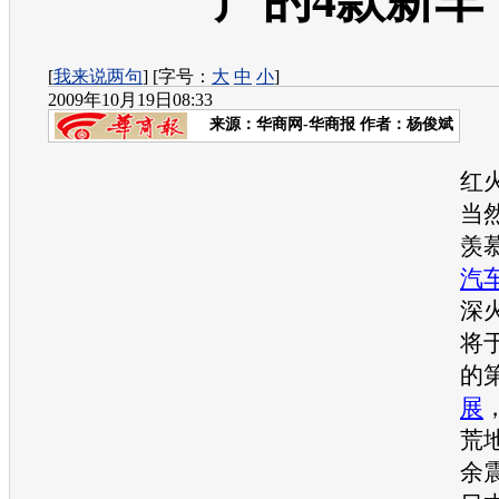
产的4款新车
[
我来说两句
] [字号：
大
中
小
]
2009年10月19日08:33
来源：
华商网-华商报
作者：杨俊斌
当
红
当
羡
汽
深
将
的第
展
荒
余