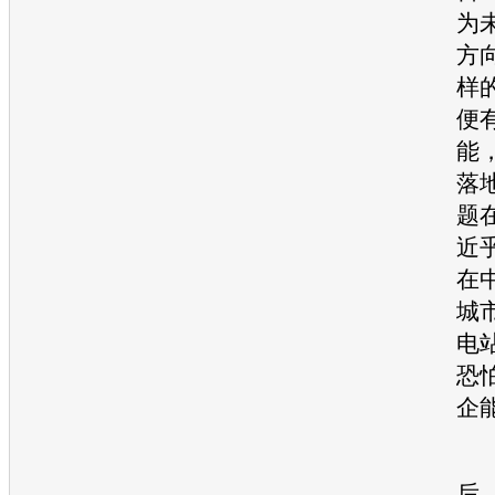
为
方向
样
便
能
落
题
近
在
城
电
恐
企
但
后