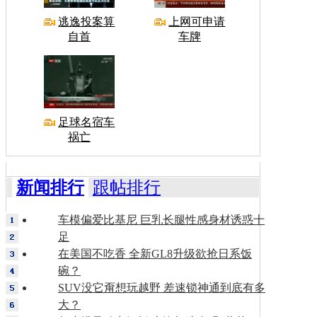
逃逸投案算
上网可申请
自首
车牌
足球名宿车
祸亡
新闻排行
跟帖排行
车模偏爱比基尼 巨乳长腿性感身材诱惑十
足
在美国不吃香 全新GL8升级欲抢日系饭
碗？
SUV没它甭想玩越野 差速锁神通到底有多
大？