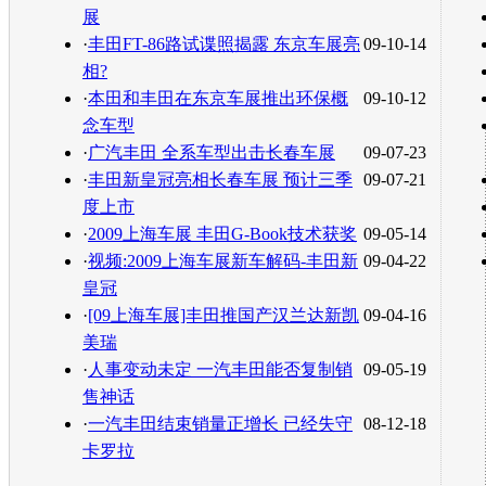
展
·
丰田FT-86路试谍照揭露 东京车展亮
09-10-14
相?
·
本田和丰田在东京车展推出环保概
09-10-12
念车型
·
广汽丰田 全系车型出击长春车展
09-07-23
·
丰田新皇冠亮相长春车展 预计三季
09-07-21
度上市
·
2009上海车展 丰田G-Book技术获奖
09-05-14
·
视频:2009上海车展新车解码-丰田新
09-04-22
皇冠
·
[09上海车展]丰田推国产汉兰达新凯
09-04-16
美瑞
·
人事变动未定 一汽丰田能否复制销
09-05-19
售神话
·
一汽丰田结束销量正增长 已经失守
08-12-18
卡罗拉