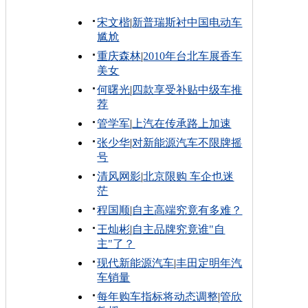
宋文楷
|
新普瑞斯衬中国电动车
尴尬
重庆森林
|
2010年台北车展香车
美女
何曙光
|
四款享受补贴中级车推
荐
管学军
|
上汽在传承路上加速
张少华
|
对新能源汽车不限牌摇
号
清风网影
|
北京限购 车企也迷
茫
程国顺
|
自主高端究竟有多难？
王灿彬
|
自主品牌究竟谁"自
主"了？
现代新能源汽车
|
丰田定明年汽
车销量
每年购车指标将动态调整
|
管欣