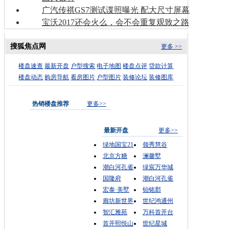
广汽传祺GS7测试谍照曝光 配大尺寸屏幕
宝沃2017还会火么，会不会重复观致之路
搜狐焦点网
更多 >>
楼盘速查
最新开盘
户型搜索
电子地图
楼盘点评
贷款计算
楼盘动态
购房导航
看房图片
户型图片
装修论坛
装修图库
热销楼盘推荐
更多>>
最新开盘
更多>>
绿地国宝21
领秀慧谷
北京方糖
澜馨墅
潮白河孔雀
绿宸万华城
国隆府
潮白河孔雀
宏泰·美墅
铂铭郡
廊坊新世界
世纪鸿通州
智汇雅苑
万科首开台
首开熙悦山
世纪星城