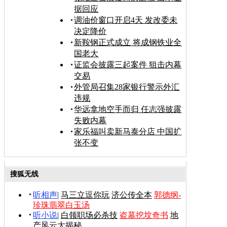
据回应
调油价窗口开启4天 发改委未
决定降价
新鞍钢正式成立 将成钢铁业全
国老大
证监会披露三起案件 狙击内幕
交易
外管局召集28家银行警示外汇
违规
华远拿地空手而归 任志强披露
失败内幕
家乐福叫卖新马泰分店 中国扩
张不变
搜狐无线
听相声
|
马三立逗你玩
济公传全本
郭德纲-
珍珠翡翠白玉汤
听小说
|
白领职场必杀技
盗墓挖坟奇书
地
产风云大揭秘