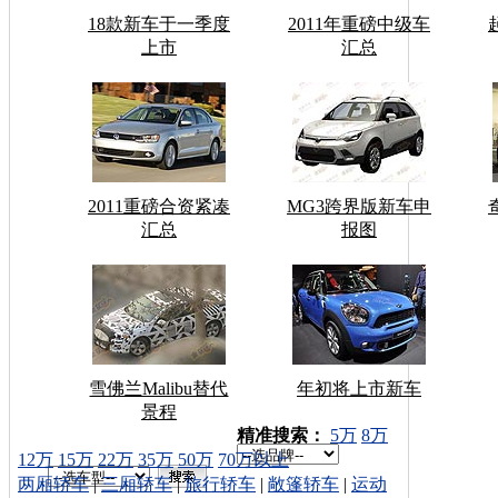
18款新车于一季度
2011年重磅中级车
上市
汇总
2011重磅合资紧凑
MG3跨界版新车申
汇总
报图
雪佛兰Malibu替代
年初将上市新车
景程
车型搜索：
精准搜索：
5万
8万
12万
15万
22万
35万
50万
70万以上
两厢轿车
|
三厢轿车
|
旅行轿车
|
敞篷轿车
|
运动