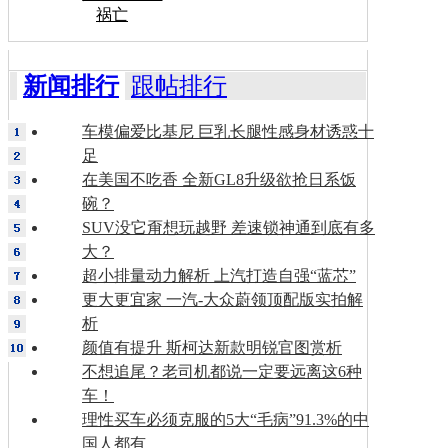
祸亡
新闻排行
跟帖排行
车模偏爱比基尼 巨乳长腿性感身材诱惑十
足
在美国不吃香 全新GL8升级欲抢日系饭
碗？
SUV没它甭想玩越野 差速锁神通到底有多
大？
超小排量动力解析 上汽打造自强“蓝芯”
更大更宜家 一汽-大众蔚领顶配版实拍解
析
颜值有提升 斯柯达新款明锐官图赏析
不想追尾？老司机都说一定要远离这6种
车！
理性买车必须克服的5大“毛病”91.3%的中
国人都有