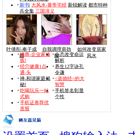
新书
|
大风水-黄帝宅经
新锐解读
都市特种
兵全集
三国演义
叶倩彤-奉子成
自我调理肩劲
如何改变居家
禅商-企业家修
心态改变命运
婚
腰
风水
炼!
解析
经穴健康1点
养生12字诀孔
通-头
令谦
禅-和谐家庭揭
<道德经>的大
秘!
智慧
吃喝玩乐一站
手机签名彰显
式购
个性
手机证券荐优
质股