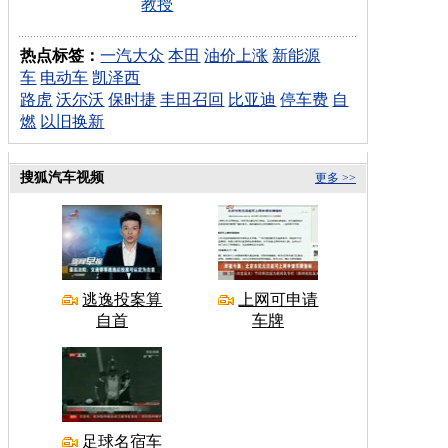
教授
热点标签：
一汽大众
本田
油价上涨
新能源
车
电动车
凯泽西
路虎
沃尔沃
保时捷
丰田召回
比亚迪
停车费
自
燃
以旧换新
搜狐汽车视频
更多 >>
逃逸投案算
上网可申请
自首
车牌
足球名宿车