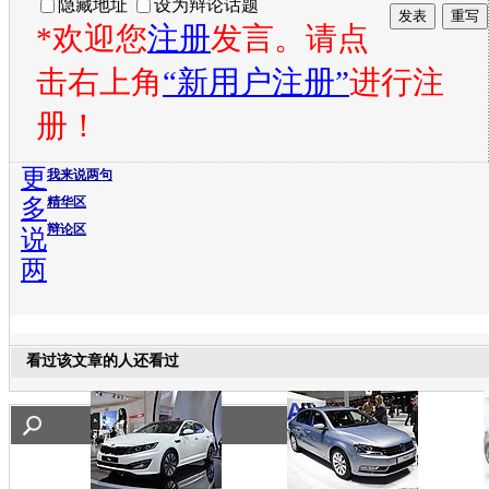
隐藏地址
设为辩论话题
*欢迎您
注册
发言。请点
击右上角
“新用户注册”
进行注
册！
更
我来说两句
多
精华区
辩论区
说
两
看过该文章的人还看过