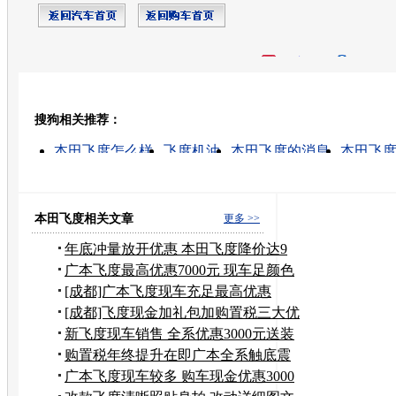
开心网
人人网
豆瓣
搜狗相关推荐：
转发至：
本田飞度怎么样
飞度机油
本田飞度的消息
本田飞
广州本田飞度
本田机油
本田飞度价格
飞度汽车
二手本田飞度
本田飞度报价
本田飞度相关文章
更多 >>
年底冲量放开优惠 本田飞度降价达9
千元
广本飞度最高优惠7000元 现车足颜色
全
[成都]广本飞度现车充足最高优惠
10000元
[成都]飞度现金加礼包加购置税三大优
惠
新飞度现车销售 全系优惠3000元送装
潢
购置税年终提升在即广本全系触底震
撼价
广本飞度现车较多 购车现金优惠3000