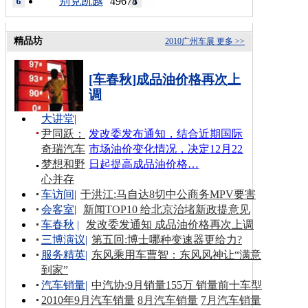
别克凯越
49678
精品坊
2010广州车展
更多 >>
[车春秋]成品油价格再次上
调
大讲堂
|
尹同跃：
发改委发布通知，结合近期国际
奇瑞汽车
市场油价变化情况，决定12月22
梦想和野
日起提高成品油价格…
心并存
车访间
|
于洪江:马自达8切中公商务MPV要害
会客室
|
新闻TOP10 给北京治堵新政提意见
车春秋
|
发改委发通知 成品油价格再次上调
三博演议
|
第五回:博士哪种变速器更给力?
服务精英
|
东风乘用车曹智：东风风神让“满意
到家”
汽车销量
|
中汽协:9月销量155万 销量前十车型
2010年9月汽车销量
8月汽车销量
7月汽车销量