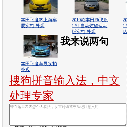
本田飞度09上海车
2010款本田Fit飞度
2
展实拍 外观
1.5L自动炫酷运动
1
版实拍 外观
店
我来说两句
本田飞度车展实拍
外观
搜狗拼音输入法，中文
处理专家