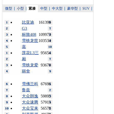
微型
小型
紧凑
中型
中大型
豪华型
SUV
比亚迪
161399
G3
标致408
109973
雪铁龙世
103534
嘉
莲花L3三
95654
厢
雪铁龙爱
93670
丽舍
雪佛兰科
67696
鲁兹
大众朗逸
59895
大众速腾
57915
大众宝来
56578