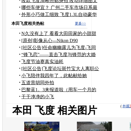
元
改款飞度清晰照贴身拍 改动详细图文
解析
哪些车便宜？ 广州二手车市场日系最
吃香
外形小巧做工细致 飞度1.3L自动豪华
版
本田飞度相关热帖
更多>>
N久没有上了 看看大田田家的小甜甜
[原创]影像从心---Nikon D90
[社区公告]任命幽幽露儿为飞度-飞同
一班论坛斑竹
“锋飞恋”——直击飞度与锋范的大婚
飞度节油赛真实油耗
[社区公告]飞度论坛斑竹宝大人离职公
告
小飞陪伴我四年了，此帖献给她
五道营胡同外拍
巴黎蓝1。3来报道啦（用车一个月的
感受）
干干净净的小飞
(
外观
本田 飞度 相关图片