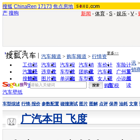
搜狐
ChinaRen
17173
焦点房地
产
搜狗
新闻
-
体育
-
S
-
娱乐
-
V
-
实用工具
更多>>
汽车频道
>
购车频道
>
行情资
讯
工信部
汽车图
汽车报
汽车销
车价计
车险计
销
油耗
片
价
量
算
算
汽车经
违章查
车型对
团购优
汽车投
广州车
销商
询
比
惠
诉
展
搜狗浏
图片欣
单词翻
车型查
女人宝
小说阅
览器
赏
译
询
典
读
购置税
汽车壁纸
车型综述
行情-报价
参数配置
碰撞测试
图片
图解
点评
保养
油耗
文章
广汽本田 飞度