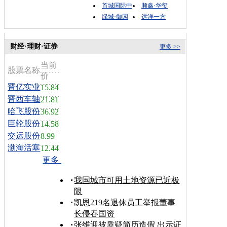
首城国际中
顺鑫·华玺
绿城·御园
远洋一方
财经·理财·证券
更多 >>
当前
股票名称
价
晋亿实业
15.84
晋西车轴
21.81
哈飞股份
36.92
巨轮股份
14.58
交运股份
8.99
渤海活塞
12.44
更多
我国城市可用土地资源已近极
限
凯恩219名退休员工举报董事
长侵吞国资
张维迎被质疑简历造假 出示证