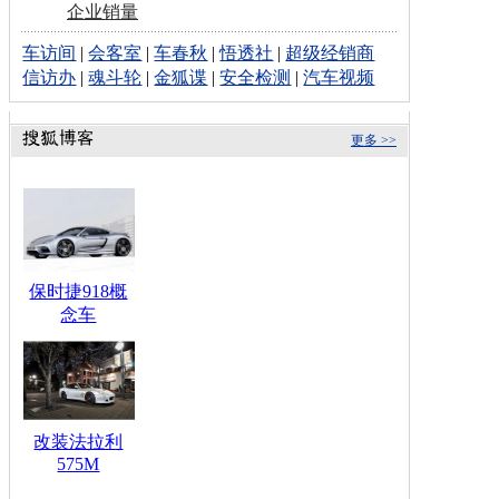
企业销量
车访间
|
会客室
|
车春秋
|
悟透社
|
超级经销商
信访办
|
魂斗轮
|
金狐谍
|
安全检测
|
汽车视频
更多 >>
保时捷918概
念车
改装法拉利
575M