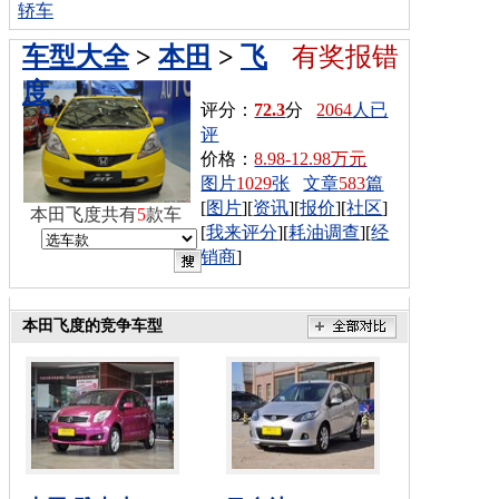
轿车
车型大全
>
本田
>
飞
有奖报错
度
评分：
72.3
分
2064
人已
评
价格：
8.98-12.98万元
图片
1029
张
文章
583
篇
[
图片
][
资讯
][
报价
][
社区
]
本田飞度共有
5
款车
[
我来评分
][
耗油调查
][
经
销商
]
本田飞度的竞争车型