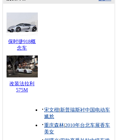
保时捷918概
念车
改装法拉利
575M
宋文楷
|
新普瑞斯衬中国电动车
尴尬
重庆森林
|
2010年台北车展香车
美女