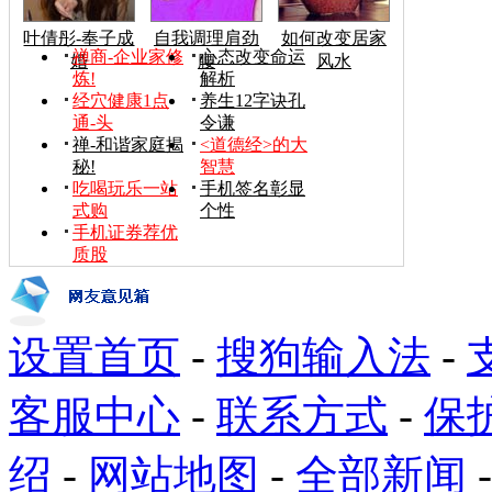
叶倩彤-奉子成
自我调理肩劲
如何改变居家
禅商-企业家修
心态改变命运
婚
腰
风水
炼!
解析
经穴健康1点
养生12字诀孔
通-头
令谦
禅-和谐家庭揭
<道德经>的大
秘!
智慧
吃喝玩乐一站
手机签名彰显
式购
个性
手机证券荐优
质股
设置首页
-
搜狗输入法
-
客服中心
-
联系方式
-
保
绍
-
网站地图
-
全部新闻