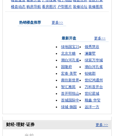
楼盘速查
最新开盘
户型搜索
电子地图
楼盘点评
贷款计算
楼盘动态
购房导航
看房图片
户型图片
装修论坛
装修图库
热销楼盘推荐
更多>>
最新开盘
更多>>
绿地国宝21
领秀慧谷
北京方糖
澜馨墅
潮白河孔雀
绿宸万华城
国隆府
潮白河孔雀
宏泰·美墅
铂铭郡
廊坊新世界
世纪鸿通州
智汇雅苑
万科首开台
首开熙悦山
世纪星城
首城国际中
顺鑫·华玺
绿城·御园
远洋一方
财经·理财·证券
更多 >>
当前