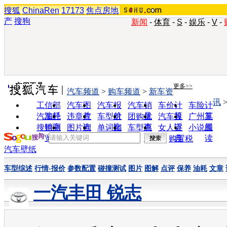
搜狐
ChinaRen
17173
焦点房地
产
搜狗
新闻
-
体育
-
S
-
娱乐
-
V
-
实用工具
更多>>
汽车频道
>
购车频道
>
新车资
讯
工信部
汽车图
汽车报
汽车销
车价计
车险计
油耗
片
价
量
算
算
汽车经
违章查
车型对
团购优
汽车投
广州车
销商
询
比
惠
诉
展
搜狗浏
图片欣
单词翻
车型查
女人宝
小说阅
览器
赏
译
询
典
读
购置税
汽车壁纸
车型综述
行情-报价
参数配置
碰撞测试
图片
图解
点评
保养
油耗
文章
一汽丰田 锐志