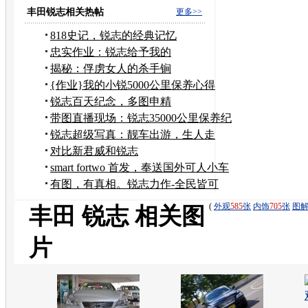
礼包
丰田锐志相关热帖
更多>>
818史记，锐志的经典记忆
忠实作业：锐志给予我的
揭秘：俘虏女人的杀手锏
{作业}我的小锐5000公里保养心得
锐志百天纪念，多图申精
带图直播现场：锐志35000公里保养纪
录
锐志超级写真：靓车出游，生人走
避！！~~
对比新君威和锐志
smart fortwo 首发，奉送国外可人小车
有图，有真相。锐志力作-全民皆可
VIP...
(
外观
585
张
内饰
705
张
图
丰田 锐志 相关图
片