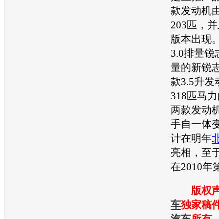
款
发动机
203匹，
版本出现
3.0排量
锐
量的
新锐
款3.5升
发
318匹马
两款
发动
手自一体
计在明年
亮相，至
在2010
版权
车
独家稿
汽车
所有