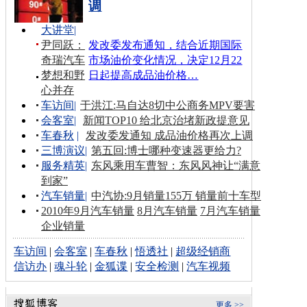
调
大讲堂
|
尹同跃：
发改委发布通知，结合近期国际
奇瑞汽车
市场油价变化情况，决定12月22
梦想和野
日起提高成品油价格…
心并存
车访间
|
于洪江:马自达8切中公商务MPV要害
会客室
|
新闻TOP10 给北京治堵新政提意见
车春秋
|
发改委发通知 成品油价格再次上调
三博演议
|
第五回:博士哪种变速器更给力?
服务精英
|
东风乘用车曹智：东风风神让“满意
到家”
汽车销量
|
中汽协:9月销量155万 销量前十车型
2010年9月汽车销量
8月汽车销量
7月汽车销量
企业销量
车访间
|
会客室
|
车春秋
|
悟透社
|
超级经销商
信访办
|
魂斗轮
|
金狐谍
|
安全检测
|
汽车视频
更多 >>