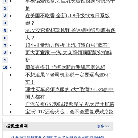
车模偏爱比基尼 巨乳长腿性感身材诱惑十
足
在美国不吃香 全新GL8升级欲抢日系饭
碗？
SUV没它甭想玩越野 差速锁神通到底有多
大？
超小排量动力解析 上汽打造自强“蓝芯”
更大更宜家 一汽-大众蔚领顶配版实拍解
析
颜值有提升 斯柯达新款明锐官图赏析
不想追尾？老司机都说一定要远离这6种
车！
理性买车必须克服的5大“毛病”91.3%的中
国人都有
广汽传祺GS7测试谍照曝光 配大尺寸屏幕
宝沃2017还会火么，会不会重复观致之路
搜狐焦点网
更多 >>