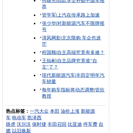
何曙光
|
四款享受补贴中级车推
荐
管学军
|
上汽在传承路上加速
张少华
|
对新能源汽车不限牌摇
号
清风网影
|
北京限购 车企也迷
茫
程国顺
|
自主高端究竟有多难？
王灿彬
|
自主品牌究竟谁"自
主"了？
现代新能源汽车
|
丰田定明年汽
车销量
每年购车指标将动态调整
|
管欣
教授
热点标签：
一汽大众
本田
油价上涨
新能源
车
电动车
凯泽西
路虎
沃尔沃
保时捷
丰田召回
比亚迪
停车费
自
燃
以旧换新