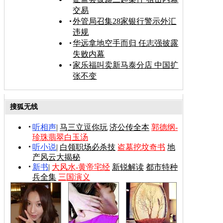
交易
外管局召集28家银行警示外汇
违规
华远拿地空手而归 任志强披露
失败内幕
家乐福叫卖新马泰分店 中国扩
张不变
搜狐无线
听相声
|
马三立逗你玩
济公传全本
郭德纲-
珍珠翡翠白玉汤
听小说
|
白领职场必杀技
盗墓挖坟奇书
地
产风云大揭秘
新书
|
大风水-黄帝宅经
新锐解读
都市特种
兵全集
三国演义