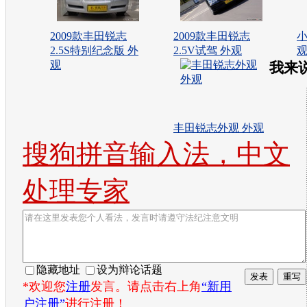
2009款丰田锐志
2009款丰田锐志
小
2.5S特别纪念版 外
2.5V试驾 外观
观
我来
丰田锐志外观 外观
搜狗拼音输入法，中文
处理专家
隐藏地址
设为辩论话题
*欢迎您
注册
发言。请点击右上角
“新用
户注册”
进行注册！