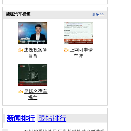
搜狐汽车视频
更多 >>
逃逸投案算
上网可申请
自首
车牌
足球名宿车
祸亡
新闻排行
跟帖排行