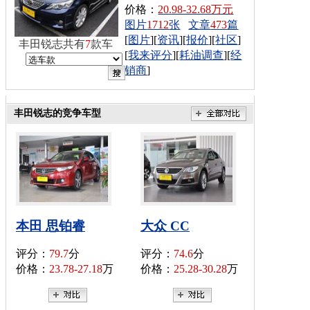
价格：
20.98-32.68万元
图片
1712
张
文章
473
篇
[
图片
][
资讯
][
报价
][
社区
]
丰田锐志共有
7
款车
[
我来评分
][
耗油调查
][
经
销商
]
丰田锐志的竞争车型
本田 思铂睿
大众 CC
评分：
79.7
分
评分：
74.6
分
价格：
23.78-27.18
万
价格：
25.28-30.28
万