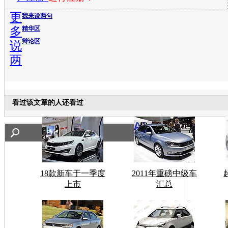
更
我来说两句
多
精华区
辩论区
说
两
看过该文章的人还看过
18款新车于一季度
2011年重磅中级车
上市
汇总