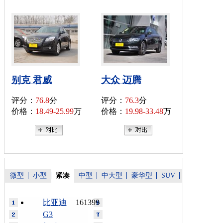
别克 君威
大众 迈腾
评分：
76.8
分
评分：
76.3
分
价格：
18.49-25.99
万
价格：
19.98-33.48
万
微型
小型
紧凑
中型
中大型
豪华型
SUV
比亚迪
161399
G3