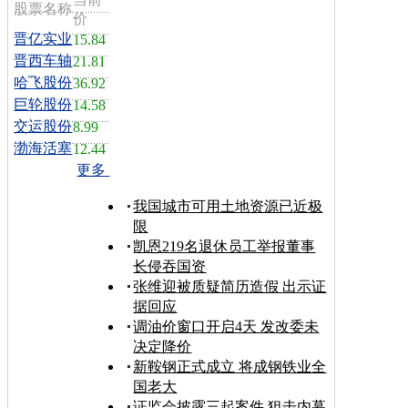
股票名称
价
晋亿实业
15.84
晋西车轴
21.81
哈飞股份
36.92
巨轮股份
14.58
交运股份
8.99
渤海活塞
12.44
更多
我国城市可用土地资源已近极
限
凯恩219名退休员工举报董事
长侵吞国资
张维迎被质疑简历造假 出示证
据回应
调油价窗口开启4天 发改委未
决定降价
新鞍钢正式成立 将成钢铁业全
国老大
证监会披露三起案件 狙击内幕