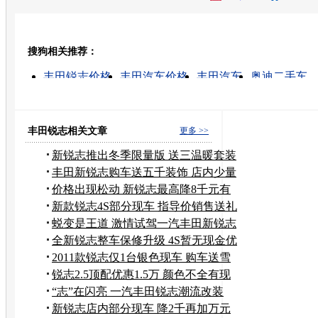
开心网
人人网
豆瓣
搜狗相关推荐：
转发至：
丰田锐志价格
丰田汽车价格
丰田汽车
奥迪二手车
锐志的图片
宝马5系轿车
丰田suv车型
08款宝马5系
广州丰田凯美瑞价格
最新丰田汽车
丰田锐志相关文章
更多 >>
新锐志推出冬季限量版 送三温暖套装
礼包
丰田新锐志购车送五千装饰 店内少量
现车
价格出现松动 新锐志最高降8千元有
交易
新款锐志4S部分现车 指导价销售送礼
包
蜕变是王道 激情试驾一汽丰田新锐志
全新锐志整车保修升级 4S暂无现金优
惠
2011款锐志仅1台银色现车 购车送雪
地胎
锐志2.5顶配优惠1.5万 颜色不全有现
车
“志”在闪亮 一汽丰田锐志潮流改装
新锐志店内部分现车 降2千再加万元