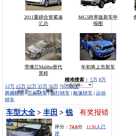
2011重磅合资紧凑
MG3跨界版新车申
汇总
报图
雪佛兰Malibu替代
年初将上市新车
景程
车型搜索：
精准搜索：
5万
8万
12万
15万
22万
35万
50万
70万以上
两厢轿车
|
三厢轿车
|
旅行轿车
|
敞篷轿车
|
运动
轿车
车型大全
>
丰田
>
锐
有奖报错
志
评分：
74.6
分
1136
人已
评