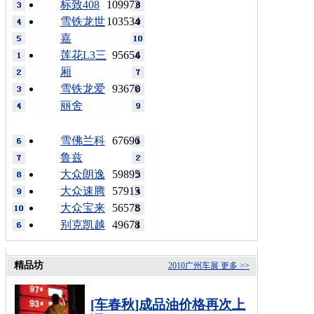
标致408
109973
雪铁龙世
103534
嘉
莲花L3三
95654
厢
雪铁龙爱
93670
丽舍
雪佛兰科
67696
鲁兹
大众朗逸
59895
大众速腾
57915
大众宝来
56578
别克凯越
49678
精品坊
2010广州车展
更多 >>
[车春秋]成品油价格再次上