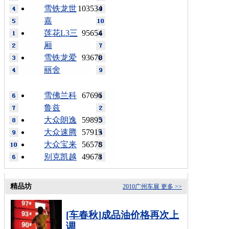
雪铁龙世
103534
嘉
莲花L3三
95654
厢
雪铁龙爱
93670
丽舍
雪佛兰科
67696
鲁兹
大众朗逸
59895
大众速腾
57915
大众宝来
56578
别克凯越
49678
精品坊
2010广州车展
更多 >>
[车春秋]成品油价格再次上
调