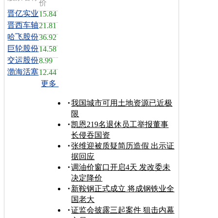
价
晋亿实业
15.84
晋西车轴
21.81
哈飞股份
36.92
巨轮股份
14.58
交运股份
8.99
渤海活塞
12.44
更多
我国城市可用土地资源已近极
限
凯恩219名退休员工举报董事
长侵吞国资
张维迎被质疑简历造假 出示证
据回应
调油价窗口开启4天 发改委未
决定降价
新鞍钢正式成立 将成钢铁业全
国老大
证监会披露三起案件 狙击内幕