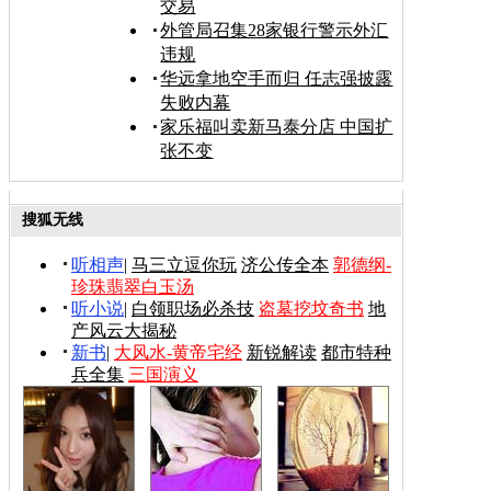
交易
外管局召集28家银行警示外汇
违规
华远拿地空手而归 任志强披露
失败内幕
家乐福叫卖新马泰分店 中国扩
张不变
搜狐无线
听相声
|
马三立逗你玩
济公传全本
郭德纲-
珍珠翡翠白玉汤
听小说
|
白领职场必杀技
盗墓挖坟奇书
地
产风云大揭秘
新书
|
大风水-黄帝宅经
新锐解读
都市特种
兵全集
三国演义