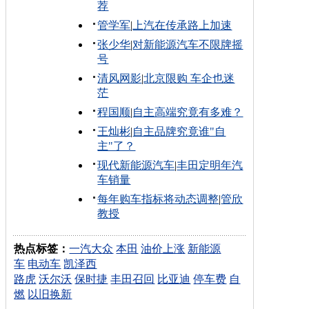
荐
管学军
|
上汽在传承路上加速
张少华
|
对新能源汽车不限牌摇
号
清风网影
|
北京限购 车企也迷
茫
程国顺
|
自主高端究竟有多难？
王灿彬
|
自主品牌究竟谁"自
主"了？
现代新能源汽车
|
丰田定明年汽
车销量
每年购车指标将动态调整
|
管欣
教授
热点标签：
一汽大众
本田
油价上涨
新能源
车
电动车
凯泽西
路虎
沃尔沃
保时捷
丰田召回
比亚迪
停车费
自
燃
以旧换新