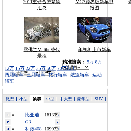
2011重磅合资紧凑
MG3跨界版新车申
汇总
报图
雪佛兰Malibu替代
年初将上市新车
景程
车型搜索：
精准搜索：
5万
8万
12万
15万
22万
35万
50万
70万以上
两厢轿车
|
三厢轿车
|
旅行轿车
|
敞篷轿车
|
运动
轿车
微型
小型
紧凑
中型
中大型
豪华型
SUV
比亚迪
161399
G3
标致408
109973