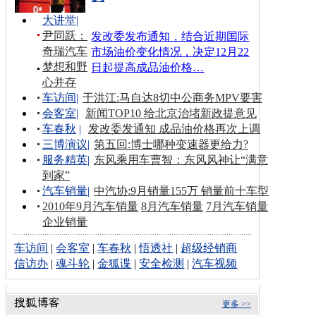
大讲堂
|
尹同跃：
发改委发布通知，结合近期国际
奇瑞汽车
市场油价变化情况，决定12月22
梦想和野
日起提高成品油价格…
心并存
车访间
|
于洪江:马自达8切中公商务MPV要害
会客室
|
新闻TOP10 给北京治堵新政提意见
车春秋
|
发改委发通知 成品油价格再次上调
三博演议
|
第五回:博士哪种变速器更给力?
服务精英
|
东风乘用车曹智：东风风神让“满意
到家”
汽车销量
|
中汽协:9月销量155万 销量前十车型
2010年9月汽车销量
8月汽车销量
7月汽车销量
企业销量
车访间
|
会客室
|
车春秋
|
悟透社
|
超级经销商
信访办
|
魂斗轮
|
金狐谍
|
安全检测
|
汽车视频
更多 >>