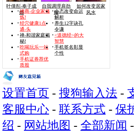
叶倩彤-奉子成
自我调理肩劲
如何改变居家
禅商-企业家修
心态改变命运
婚
腰
风水
炼!
解析
经穴健康1点
养生12字诀孔
通-头
令谦
禅-和谐家庭揭
<道德经>的大
秘!
智慧
吃喝玩乐一站
手机签名彰显
式购
个性
手机证券荐优
质股
设置首页
-
搜狗输入法
-
客服中心
-
联系方式
-
保
绍
-
网站地图
-
全部新闻