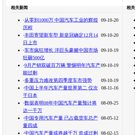
豆瓣
相关新闻
相关
转发至：
·
从零到1000万 中国汽车工业的辉煌
09-10-20
历程
·
丰田寄望新车型 新皇冠确定12月14
09-10-20
日上市
·
车市疯狂增长 洋巨头豪赌中国市场
09-10-19
狂砸500亿
·
9月产销双破百万辆 警惕明年汽车产
09-10-19
能过剩
·
多重压力难改第四季度车市强势
09-10-19
·
中国上半年汽车产量世界第二 仅次
08-11-16
于日本
·
数据表明08年中国汽车产量预计将
08-09-25
达一千万
·
中国专用汽车产量 已占载货车总产
08-05-12
量四成
·
中国汽车产量或将越千万 造成过剩
08-02-15