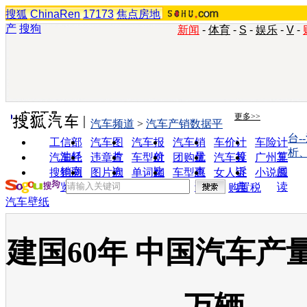
搜狐
ChinaRen
17173
焦点房地
产
搜狗
新闻
-
体育
-
S
-
娱乐
-
V
-
实用工具
更多>>
汽车频道
>
汽车产销数据平
台-
工信部
汽车图
汽车报
汽车销
车价计
车险计
析
油耗
片
价
量
算
算
汽车经
违章查
车型对
团购优
汽车投
广州车
销商
询
比
惠
诉
展
搜狗浏
图片欣
单词翻
车型查
女人宝
小说阅
览器
赏
译
询
典
读
购置税
汽车壁纸
建国60年 中国汽车产