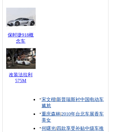
保时捷918概
念车
改装法拉利
575M
宋文楷
|
新普瑞斯衬中国电动车
尴尬
重庆森林
|
2010年台北车展香车
美女
何曙光
|
四款享受补贴中级车推