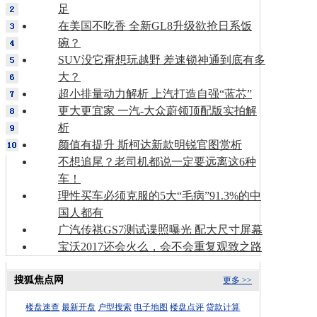
足
在美国不吃香 全新GL8升级欲抢日系饭
碗？
SUV没它甭想玩越野 差速锁神通到底有多
大？
超小排量动力解析 上汽打造自强“蓝芯”
更大更宜家 一汽-大众蔚领顶配版实拍解
析
颜值有提升 斯柯达新款明锐官图赏析
不想追尾？老司机都说一定要远离这6种
车！
理性买车必须克服的5大“毛病”91.3%的中
国人都有
广汽传祺GS7测试谍照曝光 配大尺寸屏幕
宝沃2017还会火么，会不会重复观致之路
搜狐焦点网
更多 >>
楼盘速查
最新开盘
户型搜索
电子地图
楼盘点评
贷款计算