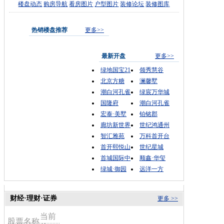
楼盘动态
购房导航
看房图片
户型图片
装修论坛
装修图库
热销楼盘推荐
更多>>
最新开盘
更多>>
绿地国宝21
领秀慧谷
北京方糖
澜馨墅
潮白河孔雀
绿宸万华城
国隆府
潮白河孔雀
宏泰·美墅
铂铭郡
廊坊新世界
世纪鸿通州
智汇雅苑
万科首开台
首开熙悦山
世纪星城
首城国际中
顺鑫·华玺
绿城·御园
远洋一方
财经·理财·证券
更多 >>
当前
股票名称