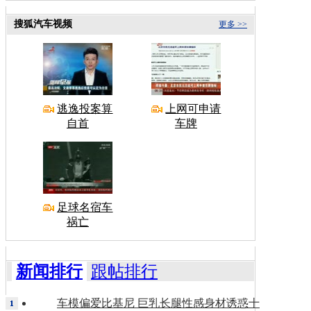
搜狐汽车视频
更多 >>
逃逸投案算
上网可申请
自首
车牌
足球名宿车
祸亡
新闻排行
跟帖排行
车模偏爱比基尼 巨乳长腿性感身材诱惑十