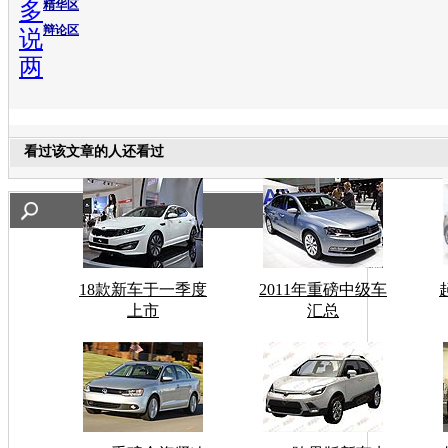
多
精华区
辩论区
说
两
看过该文章的人还看过
18款新车于一季度
2011年重磅中级车
上市
汇总