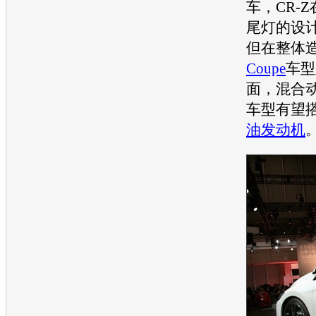
车
，CR-
尾灯的设
但在整体
Coupe
车型
面，混合动
车型
有望搭
油
发动机