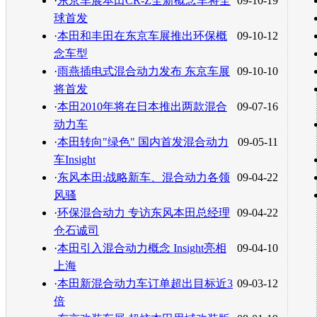
·
东京车展本田CR-Z全新概念车将全
09-10-19
球首发
·
本田和丰田在东京车展推出环保概
09-10-12
念车型
·
雨燕插电式混合动力发布 东京车展
09-10-10
将首发
·
本田2010年将在日本推出两款混合
09-07-16
动力车
·
本田转向"绿色" 国内首发混合动力
09-05-11
车Insight
·
东风本田:战略新车、混合动力各领
09-04-22
风骚
·
环保混合动力 专访东风本田总经理
09-04-22
仓石诚司
·
本田引入混合动力概念 Insight亮相
09-04-10
上海
·
本田新混合动力车订单超出目标近3
09-03-12
倍