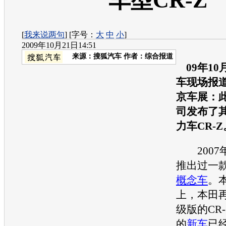
车型CR-Z
[
我来说两句
] [字号：
大
中
小
]
2009年10月21日14:51
来源：
搜狐汽车
作者：综合报道
09年1
车现场报
京车展：
司发布了
力车CR-Z
2007
推出过一款
概念车
。
上，
本田
级版的CR-
的
新车
已