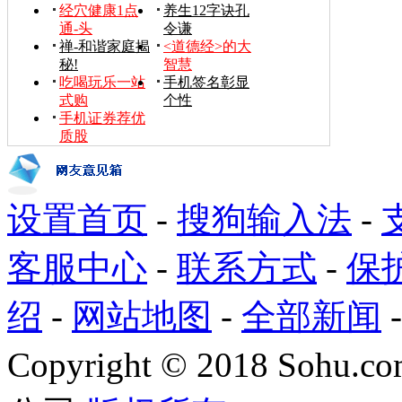
经穴健康1点
养生12字诀孔
通-头
令谦
禅-和谐家庭揭
<道德经>的大
秘!
智慧
吃喝玩乐一站
手机签名彰显
式购
个性
手机证券荐优
质股
设置首页
-
搜狗输入法
-
客服中心
-
联系方式
-
保
绍
-
网站地图
-
全部新闻
Copyright
©
2018 Sohu.com