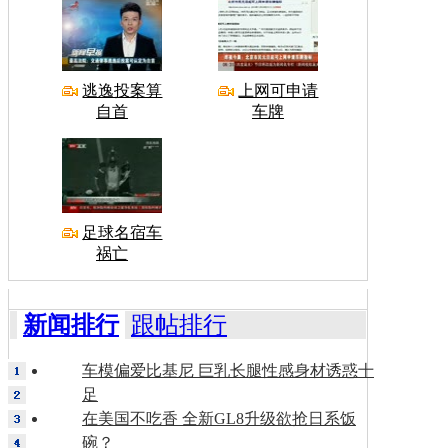
逃逸投案算
上网可申请
自首
车牌
足球名宿车
祸亡
新闻排行
跟帖排行
车模偏爱比基尼 巨乳长腿性感身材诱惑十
足
在美国不吃香 全新GL8升级欲抢日系饭
碗？