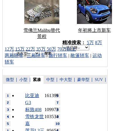
雪佛兰Malibu替代
年初将上市新车
景程
车型搜索：
精准搜索：
5万
8万
12万
15万
22万
35万
50万
70万以上
两厢轿车
|
三厢轿车
|
旅行轿车
|
敞篷轿车
|
运动
轿车
微型
小型
紧凑
中型
中大型
豪华型
SUV
比亚迪
161399
G3
标致408
109973
雪铁龙世
103534
嘉
莲花L3三
95654