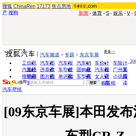
搜狐
ChinaRen
17173
焦点房地
产
搜狗
新闻
-
体育
-
S
-
娱乐
-
V
-
实用工具
更多>>
汽车频道
>
专题
>
东京车展
_2
工信部
汽车图
汽车报
汽车销
车价计
车险计
油耗
片
价
量
算
算
汽车经
违章查
车型对
团购优
汽车投
广州车
销商
询
比
惠
诉
展
搜狗浏
图片欣
单词翻
车型查
女人宝
小说阅
览器
赏
译
询
典
读
购置税
汽车壁纸
[09东京车展]本田发