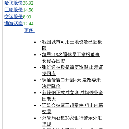
哈飞股份
36.92
巨轮股份
14.58
交运股份
8.99
渤海活塞
12.44
更多
我国城市可用土地资源已近极
限
凯恩219名退休员工举报董事
长侵吞国资
张维迎被质疑简历造假 出示证
据回应
调油价窗口开启4天 发改委未
决定降价
新鞍钢正式成立 将成钢铁业全
国老大
证监会披露三起案件 狙击内幕
交易
外管局召集28家银行警示外汇
违规