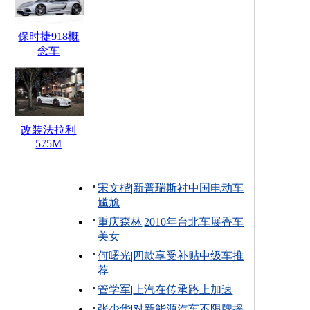
保时捷918概
念车
改装法拉利
575M
宋文楷
|
新普瑞斯衬中国电动车
尴尬
重庆森林
|
2010年台北车展香车
美女
何曙光
|
四款享受补贴中级车推
荐
管学军
|
上汽在传承路上加速
张少华
|
对新能源汽车不限牌摇