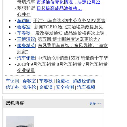
奇瑞汽车
市场油价变化情况，决定12月22
梦想和野
日起提高成品油价格…
心并存
车访间
|
于洪江:马自达8切中公商务MPV要害
会客室
|
新闻TOP10 给北京治堵新政提意见
车春秋
|
发改委发通知 成品油价格再次上调
三博演议
|
第五回:博士哪种变速器更给力?
服务精英
|
东风乘用车曹智：东风风神让“满意
到家”
汽车销量
|
中汽协:9月销量155万 销量前十车型
2010年9月汽车销量
8月汽车销量
7月汽车销量
企业销量
车访间
|
会客室
|
车春秋
|
悟透社
|
超级经销商
信访办
|
魂斗轮
|
金狐谍
|
安全检测
|
汽车视频
更多 >>