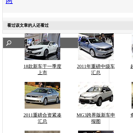
两
看过该文章的人还看过
18款新车于一季度
2011年重磅中级车
上市
汇总
2011重磅合资紧凑
MG3跨界版新车申
汇总
报图