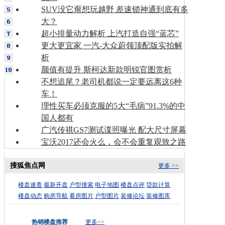
SUV没它甭想玩越野 差速锁神通到底有多
大？
超小排量动力解析 上汽打造自强“蓝芯”
更大更宜家 一汽-大众蔚领顶配版实拍解
析
颜值有提升 斯柯达新款明锐官图赏析
不想追尾？老司机都说一定要远离这6种
车！
理性买车必须克服的5大“毛病”91.3%的中
国人都有
广汽传祺GS7测试谍照曝光 配大尺寸屏幕
宝沃2017还会火么，会不会重复观致之路
搜狐焦点网
更多 >>
楼盘速查
最新开盘
户型搜索
电子地图
楼盘点评
贷款计算
楼盘动态
购房导航
看房图片
户型图片
装修论坛
装修图库
热销楼盘推荐
更多>>