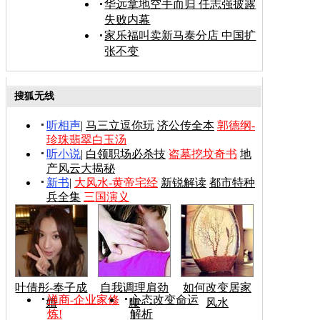
华远拿地空手而归 任志强披露
失败内幕
家乐福叫卖新马泰分店 中国扩
张不变
搜狐无线
听相声
|
马三立逗你玩
济公传全本
郭德纲-
珍珠翡翠白玉汤
听小说
|
白领职场必杀技
盗墓挖坟奇书
地
产风云大揭秘
新书
|
大风水-黄帝宅经
新锐解读
都市特种
兵全集
三国演义
叶倩彤-奉子成
自我调理肩劲
如何改变居家
禅商-企业家修
心态改变命运
婚
腰
风水
炼!
解析