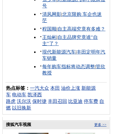
号
清风网影
|
北京限购 车企也迷
茫
程国顺
|
自主高端究竟有多难？
王灿彬
|
自主品牌究竟谁"自
主"了？
现代新能源汽车
|
丰田定明年汽
车销量
每年购车指标将动态调整
|
管欣
教授
热点标签：
一汽大众
本田
油价上涨
新能源
车
电动车
凯泽西
路虎
沃尔沃
保时捷
丰田召回
比亚迪
停车费
自
燃
以旧换新
搜狐汽车视频
更多 >>