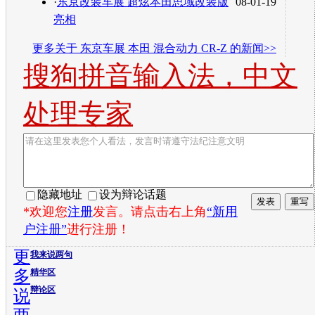
·
东京改装车展 超炫本田思域改装版
08-01-19
亮相
更多关于
东京车展 本田 混合动力 CR-Z
的新闻>>
搜狗拼音输入法，中文
处理专家
隐藏地址
设为辩论话题
*欢迎您
注册
发言。请点击右上角
“新用
户注册”
进行注册！
更
我来说两句
多
精华区
辩论区
说