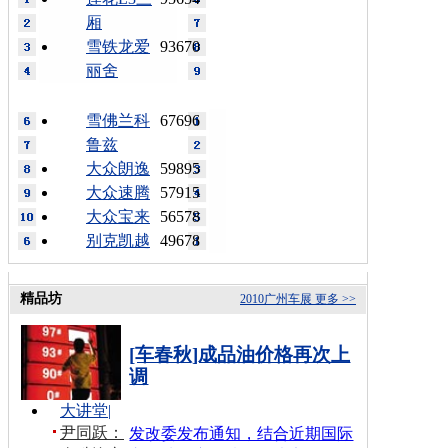
厢
雪铁龙爱
93670
丽舍
雪佛兰科
67696
鲁兹
大众朗逸
59895
大众速腾
57915
大众宝来
56578
别克凯越
49678
精品坊
2010广州车展
更多 >>
[车春秋]成品油价格再次上
调
大讲堂
|
尹同跃：
发改委发布通知，结合近期国际