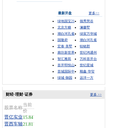
最新开盘
更多>>
绿地国宝21
领秀慧谷
北京方糖
澜馨墅
潮白河孔雀
绿宸万华城
国隆府
潮白河孔雀
宏泰·美墅
铂铭郡
廊坊新世界
世纪鸿通州
智汇雅苑
万科首开台
首开熙悦山
世纪星城
首城国际中
顺鑫·华玺
绿城·御园
远洋一方
财经·理财·证券
更多 >>
当前
股票名称
价
晋亿实业
15.84
晋西车轴
21.81