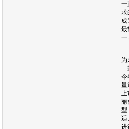
一
求
成
最
一
为
一
今
量
上
丽
型
适
进