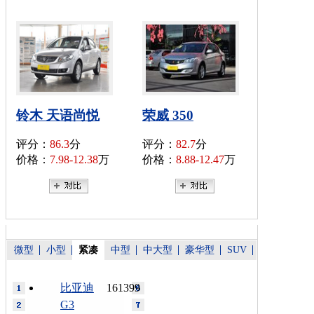
铃木 天语尚悦
荣威 350
评分：
86.3
分
评分：
82.7
分
价格：
7.98-12.38
万
价格：
8.88-12.47
万
微型
小型
紧凑
中型
中大型
豪华型
SUV
比亚迪
161399
G3