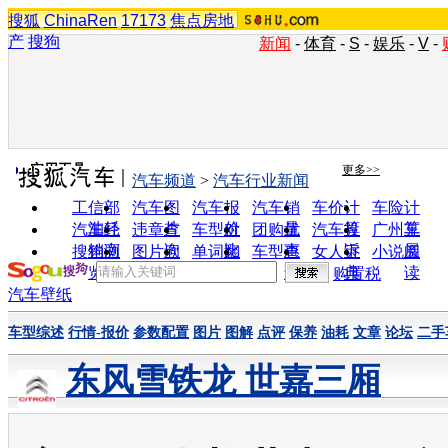
搜狐
ChinaRen
17173
焦点房地
产
搜狗
新闻
-
体育
-
S
-
娱乐
-
V
-
实用工具
更多>>
汽车频道
>
汽车行业新闻
工信部
汽车图
汽车报
汽车销
车价计
车险计
油耗
片
价
量
算
算
汽车经
违章查
车型对
团购优
汽车投
广州车
销商
询
比
惠
诉
展
搜狗浏
图片欣
单词翻
车型查
女人宝
小说阅
览器
赏
译
询
典
读
购置税
汽车壁纸
车型综述
行情-报价
参数配置
图片
图解
点评
保养
油耗
文章
论坛
二手
东风雪铁龙 世嘉三厢