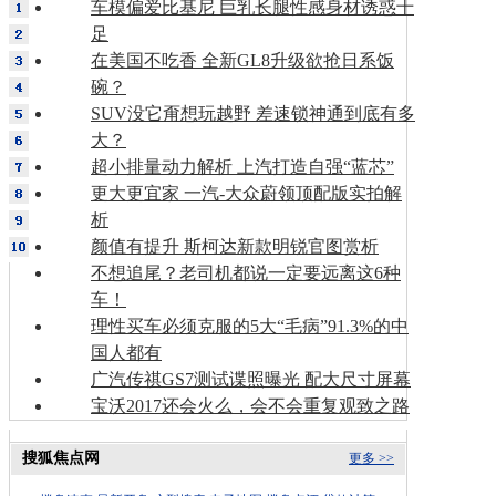
车模偏爱比基尼 巨乳长腿性感身材诱惑十
足
在美国不吃香 全新GL8升级欲抢日系饭
碗？
SUV没它甭想玩越野 差速锁神通到底有多
大？
超小排量动力解析 上汽打造自强“蓝芯”
更大更宜家 一汽-大众蔚领顶配版实拍解
析
颜值有提升 斯柯达新款明锐官图赏析
不想追尾？老司机都说一定要远离这6种
车！
理性买车必须克服的5大“毛病”91.3%的中
国人都有
广汽传祺GS7测试谍照曝光 配大尺寸屏幕
宝沃2017还会火么，会不会重复观致之路
搜狐焦点网
更多 >>