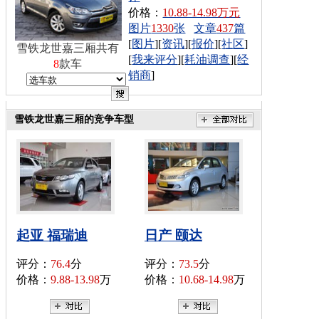
价格：
10.88-14.98万元
图片
1330
张
文章
437
篇
[
图片
][
资讯
][
报价
][
社区
]
雪铁龙世嘉三厢共有
[
我来评分
][
耗油调查
][
经
8
款车
销商
]
雪铁龙世嘉三厢的竞争车型
起亚 福瑞迪
日产 颐达
评分：
76.4
分
评分：
73.5
分
价格：
9.88-13.98
万
价格：
10.68-14.98
万