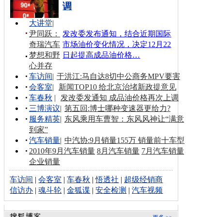
调
大讲堂
|
尹同跃：
发改委发布通知，结合近期国际
奇瑞汽车
市场油价变化情况，决定12月22
梦想和野
日起提高成品油价格…
心并存
车访间
|
于洪江:马自达8切中公商务MPV要害
会客室
|
新闻TOP10 给北京治堵新政提意见
车春秋
|
发改委发通知 成品油价格再次上调
三博演议
|
第五回:博士哪种变速器更给力?
服务精英
|
东风乘用车曹智：东风风神让“满意
到家”
汽车销量
|
中汽协:9月销量155万 销量前十车型
2010年9月汽车销量
8月汽车销量
7月汽车销量
企业销量
车访间
|
会客室
|
车春秋
|
悟透社
|
超级经销商
信访办
|
魂斗轮
|
金狐谍
|
安全检测
|
汽车视频