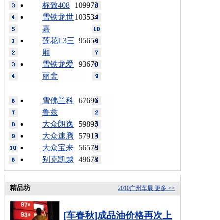
标致408
109973
雪铁龙世
103534
嘉
莲花L3三
95654
厢
雪铁龙爱
93670
丽舍
雪佛兰科
67696
鲁兹
大众朗逸
59895
大众速腾
57915
大众宝来
56578
别克凯越
49678
精品坊
2010广州车展
更多 >>
[车春秋]成品油价格再次上