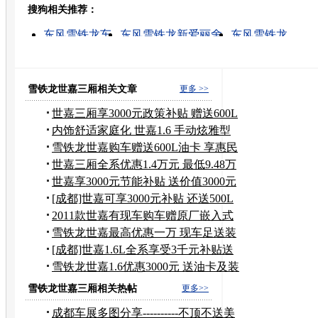
搜狗相关推荐：
转发至：
东风雪铁龙车
东风雪铁龙新爱丽舍
东风雪铁龙
丰田汽车凯美瑞价格
世嘉的图片
雪铁龙世嘉汽车
雪铁龙 价格
雪铁龙新爱丽舍报价
东风标致207报价
雪铁龙爱丽舍汽车
雪铁龙世嘉三厢相关文章
更多 >>
世嘉三厢享3000元政策补贴 赠送600L
油卡
内饰舒适家庭化 世嘉1.6 手动炫雅型
雪铁龙世嘉购车赠送600L油卡 享惠民
补贴
世嘉三厢全系优惠1.4万元 最低9.48万
元
世嘉享3000元节能补贴 送价值3000元
油卡
[成都]世嘉可享3000元补贴 还送500L
汽油
2011款世嘉有现车购车赠原厂嵌入式
导航
雪铁龙世嘉最高优惠一万 现车足送装
潢
[成都]世嘉1.6L全系享受3千元补贴送
油卡
雪铁龙世嘉1.6优惠3000元 送油卡及装
潢
雪铁龙世嘉三厢相关热帖
更多>>
成都车展多图分享----------不顶不送美