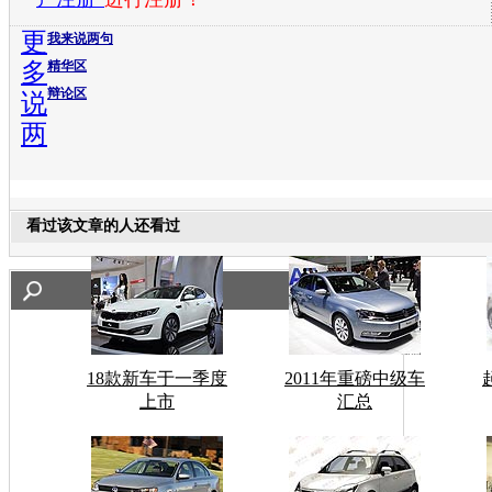
更
我来说两句
多
精华区
辩论区
说
两
看过该文章的人还看过
18款新车于一季度
2011年重磅中级车
上市
汇总