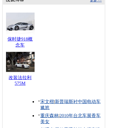
更多 >>
保时捷918概
念车
改装法拉利
575M
宋文楷
|
新普瑞斯衬中国电动车
尴尬
重庆森林
|
2010年台北车展香车
美女