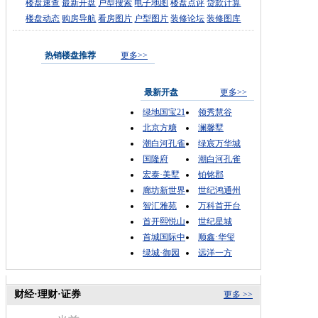
楼盘速查
最新开盘
户型搜索
电子地图
楼盘点评
贷款计算
楼盘动态
购房导航
看房图片
户型图片
装修论坛
装修图库
热销楼盘推荐
更多>>
最新开盘
更多>>
绿地国宝21
领秀慧谷
北京方糖
澜馨墅
潮白河孔雀
绿宸万华城
国隆府
潮白河孔雀
宏泰·美墅
铂铭郡
廊坊新世界
世纪鸿通州
智汇雅苑
万科首开台
首开熙悦山
世纪星城
首城国际中
顺鑫·华玺
绿城·御园
远洋一方
财经·理财·证券
更多 >>