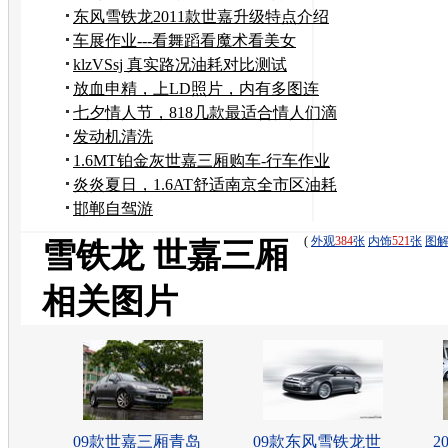
女
东风雪铁龙2011款世嘉升级特点介绍
车展作业---看舞蹈看魔术看美女
klzVSsj 真实路况油耗对比测试
放血申精，上LD照片，内有多图连
载！
七夕情人节，818几款最适合情人们滴
靓车~~
发动机清洗
1.6MT铂金灰世嘉三厢购车-行车作业
炎炎夏日，1.6AT舒适南京全市区油耗
邯郸自驾游
(
外观
384
张
内饰
521
张
图
雪铁龙 世嘉三厢
相关图片
09款世嘉三厢青岛
09款东风雪铁龙世
2