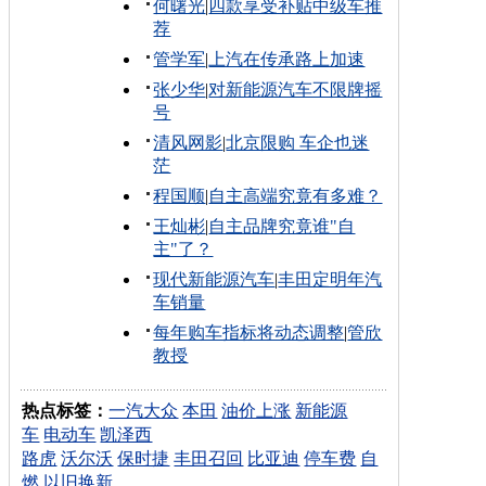
何曙光
|
四款享受补贴中级车推
荐
管学军
|
上汽在传承路上加速
张少华
|
对新能源汽车不限牌摇
号
清风网影
|
北京限购 车企也迷
茫
程国顺
|
自主高端究竟有多难？
王灿彬
|
自主品牌究竟谁"自
主"了？
现代新能源汽车
|
丰田定明年汽
车销量
每年购车指标将动态调整
|
管欣
教授
热点标签：
一汽大众
本田
油价上涨
新能源
车
电动车
凯泽西
路虎
沃尔沃
保时捷
丰田召回
比亚迪
停车费
自
燃
以旧换新