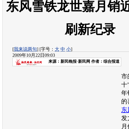
东风雪铁龙世嘉月销近
刷新纪录
[
我来说两句
] [字号：
大
中
小
]
2009年10月22日09:03
来源：
新民晚报·新民网
作者：综合报道
市
十
年
的
东
发
月