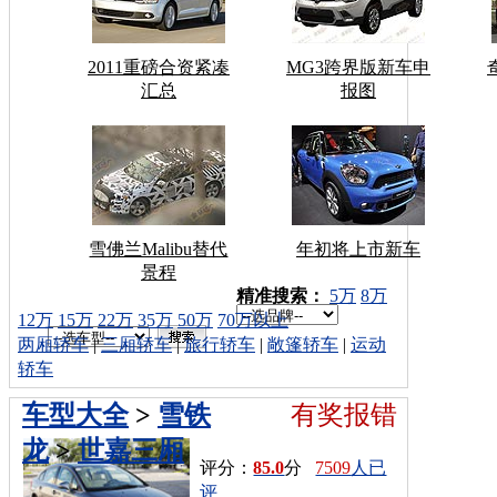
2011重磅合资紧凑
MG3跨界版新车申
汇总
报图
雪佛兰Malibu替代
年初将上市新车
景程
车型搜索：
精准搜索：
5万
8万
12万
15万
22万
35万
50万
70万以上
两厢轿车
|
三厢轿车
|
旅行轿车
|
敞篷轿车
|
运动
轿车
车型大全
>
雪铁
有奖报错
龙
>
世嘉三厢
评分：
85.0
分
7509
人已
评