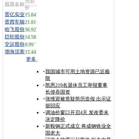
当前
股票名称
价
晋亿实业
15.84
晋西车轴
21.81
哈飞股份
36.92
巨轮股份
14.58
交运股份
8.99
渤海活塞
12.44
更多
我国城市可用土地资源已近极
限
凯恩219名退休员工举报董事
长侵吞国资
张维迎被质疑简历造假 出示证
据回应
调油价窗口开启4天 发改委未
决定降价
新鞍钢正式成立 将成钢铁业全
国老大