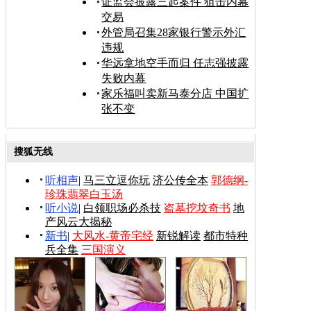
证监会披露三起案件 狙击内幕
交易
外管局召集28家银行警示外汇
违规
华远拿地空手而归 任志强披露
失败内幕
家乐福叫卖新马泰分店 中国扩
张不变
搜狐无线
听相声
|
马三立逗你玩
济公传全本
郭德纲-
珍珠翡翠白玉汤
听小说
|
白领职场必杀技
盗墓挖坟奇书
地
产风云大揭秘
新书
|
大风水-黄帝宅经
新锐解读
都市特种
兵全集
三国演义