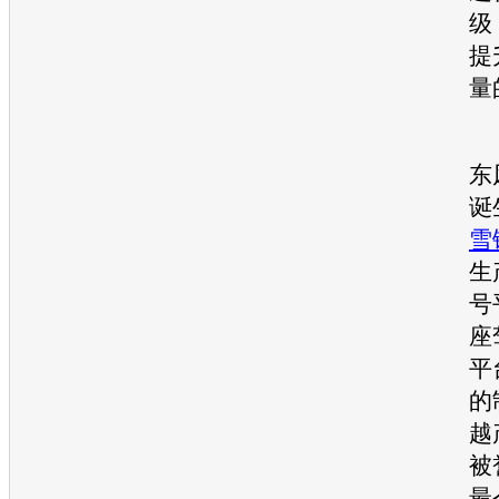
级
提
量
东
诞
雪
生
号
座
平
的
越
被
最