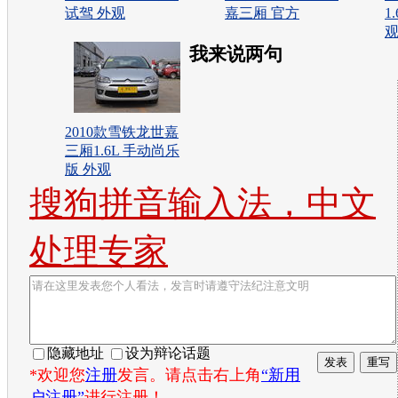
试驾 外观
嘉三厢 官方
1
我来说两句
2010款雪铁龙世嘉
三厢1.6L 手动尚乐
版 外观
搜狗拼音输入法，中文
处理专家
隐藏地址
设为辩论话题
*欢迎您
注册
发言。请点击右上角
“新用
户注册”
进行注册！