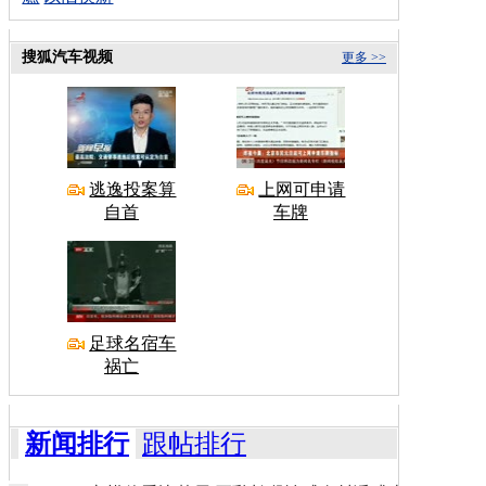
搜狐汽车视频
更多 >>
逃逸投案算
上网可申请
自首
车牌
足球名宿车
祸亡
新闻排行
跟帖排行