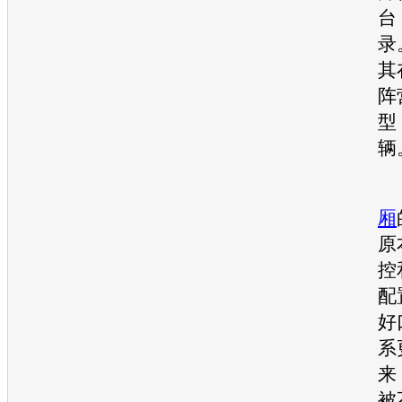
台
录
其
阵
型
辆
厢
原
控
配
好
系
来
被