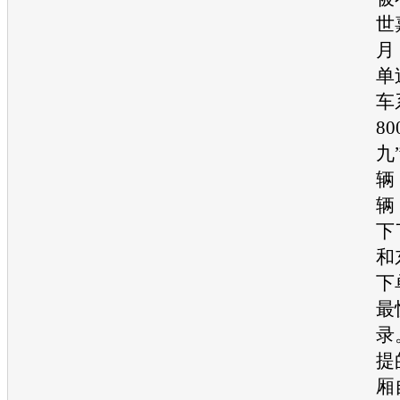
世
月
单
车
8
九
辆
辆
下
和
下
最
录
提
厢