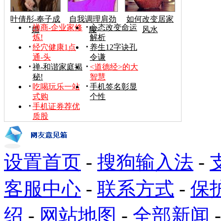
叶倩彤-奉子成
自我调理肩劲
如何改变居家
禅商-企业家修
心态改变命运
婚
腰
风水
炼!
解析
经穴健康1点
养生12字诀孔
通-头
令谦
禅-和谐家庭揭
<道德经>的大
秘!
智慧
吃喝玩乐一站
手机签名彰显
式购
个性
手机证券荐优
质股
设置首页
-
搜狗输入法
-
客服中心
-
联系方式
-
保
绍
-
网站地图
-
全部新闻