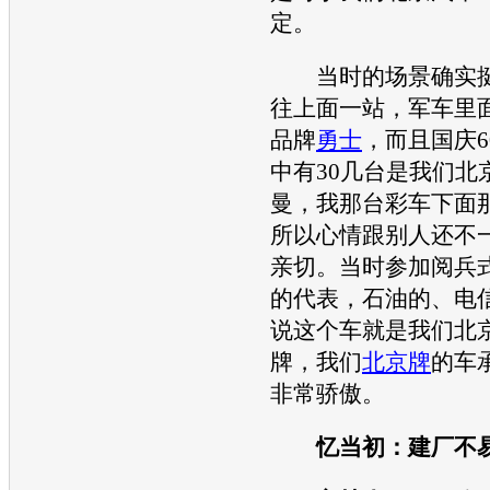
定。
当时的场景确实挺
往上面一站，军车里
品牌
勇士
，而且国庆6
中有30几台是我们北
曼，我那台彩车下面
所以心情跟别人还不
亲切。当时参加阅兵
的代表，石油的、电
说这个车就是我们北
牌，我们
北京牌
的车
非常骄傲。
忆当初：建厂不