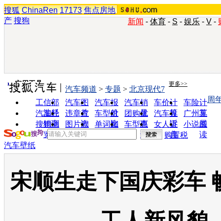
搜狐
ChinaRen
17173
焦点房地
产
搜狗
新闻
-
体育
-
S
-
娱乐
-
V
-
实用工具
更多>>
汽车频道
>
专题
>
北京现代7
周
工信部
汽车图
汽车报
汽车销
车价计
车险计
油耗
片
价
量
算
算
汽车经
违章查
车型对
团购优
汽车投
广州车
销商
询
比
惠
诉
展
搜狗浏
图片欣
单词翻
车型查
女人宝
小说阅
览器
赏
译
询
典
读
购置税
汽车壁纸
宋顺生走下国庆彩车 