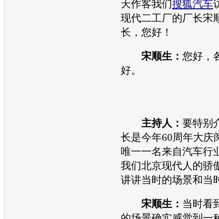
天作客我们
搜狐汽车
现代
二工厂的厂长宋
长，您好！
宋顺生：
您好，
好。
主持人：
要特别
长是今年60周年大庆
唯一一名来自
汽车
行
我们
北京现代
人的骄
讲讲当时的场景和当
宋顺生：
当时看
的场景确实感觉到一