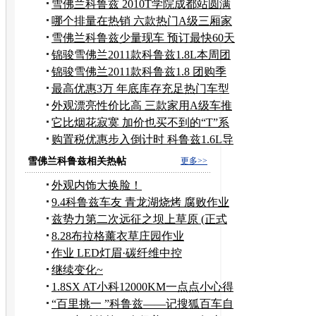
礼”
雪佛兰科鲁兹 2010T学院成都站圆满
结束
哪个排量在热销 六款热门A级三厢家
用车
雪佛兰科鲁兹少量现车 预订最快60天
提
锦骏雪佛兰2011款科鲁兹1.8L本周团
购季
锦骏雪佛兰2011款科鲁兹1.8 团购季
最高优惠3万 年底库存充足热门车型
调查
外观漂亮性价比高 三款家用A级车推
荐
它比烟花寂寞 加价也买不到的“T”系
车
购置税优惠步入倒计时 科鲁兹1.6L导
购
雪佛兰科鲁兹相关热帖
更多>>
外观内饰大换脸！
9.4科鲁兹车友 青龙湖烧烤 腐败作业
兹势力第二次远征之坝上草原 (正式
版）
8.28布拉格薰衣草庄园作业
作业 LED灯眉·碳纤维中控
继续变化~
1.8SX AT小科12000KM一点点小心得
“百里挑一 ”科鲁兹——记搜狐百车自