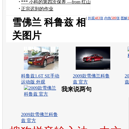
驾游邯郸
*** 小科的第四次保养 —from 红山
***
正宗迟到的作业
(
外观
483
张
内饰
589
张
图解
雪佛兰 科鲁兹 相
关图片
科鲁兹1.6T SE手动
2009款雪佛兰科鲁
2
运动版 外观
兹 官方
兹
我来说两句
2009款雪佛兰科鲁
兹 官方