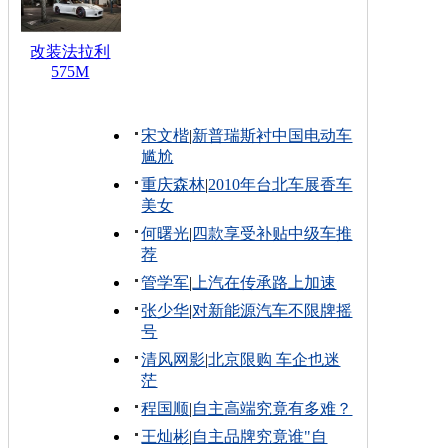
改装法拉利
575M
宋文楷
|
新普瑞斯衬中国电动车
尴尬
重庆森林
|
2010年台北车展香车
美女
何曙光
|
四款享受补贴中级车推
荐
管学军
|
上汽在传承路上加速
张少华
|
对新能源汽车不限牌摇
号
清风网影
|
北京限购 车企也迷
茫
程国顺
|
自主高端究竟有多难？
王灿彬
|
自主品牌究竟谁"自