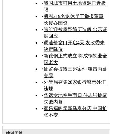
我国城市可用土地资源已近极
限
凯恩219名退休员工举报董事
长侵吞国资
张维迎被质疑简历造假 出示证
据回应
调油价窗口开启4天 发改委未
决定降价
新鞍钢正式成立 将成钢铁业全
国老大
证监会披露三起案件 狙击内幕
交易
外管局召集28家银行警示外汇
违规
华远拿地空手而归 任志强披露
失败内幕
家乐福叫卖新马泰分店 中国扩
张不变
搜狐无线