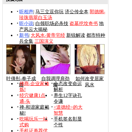
听相声
|
马三立逗你玩
济公传全本
郭德纲-
珍珠翡翠白玉汤
听小说
|
白领职场必杀技
盗墓挖坟奇书
地
产风云大揭秘
新书
|
大风水-黄帝宅经
新锐解读
都市特种
兵全集
三国演义
叶倩彤-奉子成
自我调理肩劲
如何改变居家
禅商-企业家修
心态改变命运
婚
腰
风水
炼!
解析
经穴健康1点
养生12字诀孔
通-头
令谦
禅-和谐家庭揭
<道德经>的大
秘!
智慧
吃喝玩乐一站
手机签名彰显
式购
个性
手机证券荐优