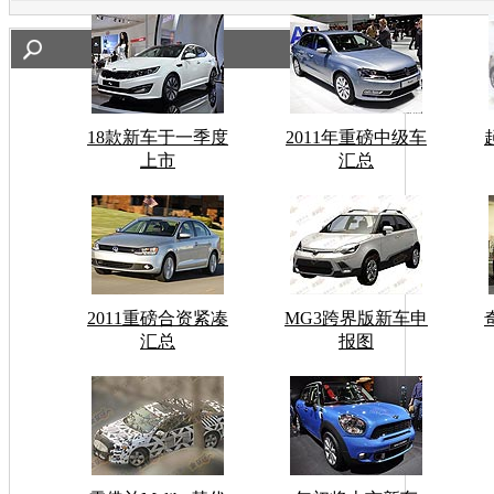
18款新车于一季度
2011年重磅中级车
上市
汇总
2011重磅合资紧凑
MG3跨界版新车申
汇总
报图