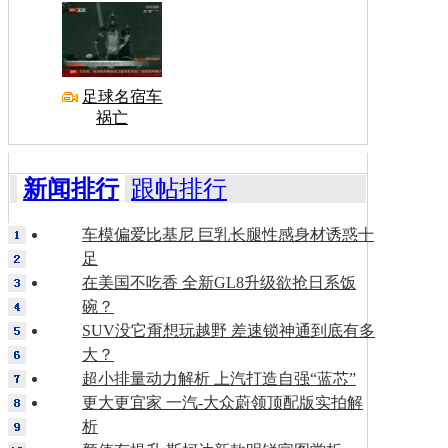
足球名宿车
祸亡
新闻排行
跟帖排行
车模偏爱比基尼 巨乳长腿性感身材诱惑十
足
在美国不吃香 全新GL8升级欲抢日系饭
碗？
SUV没它甭想玩越野 差速锁神通到底有多
大？
超小排量动力解析 上汽打造自强“蓝芯”
更大更宜家 一汽-大众蔚领顶配版实拍解
析