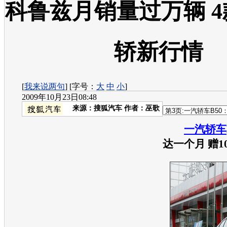
科鲁兹月销量过万辆 
轿新行情
[
我来说两句
] [字号：
大
中
小
]
2009年10月23日08:48
来源：
搜狐汽车
作者：巫歌
一汽轿车
达一个月 赠1