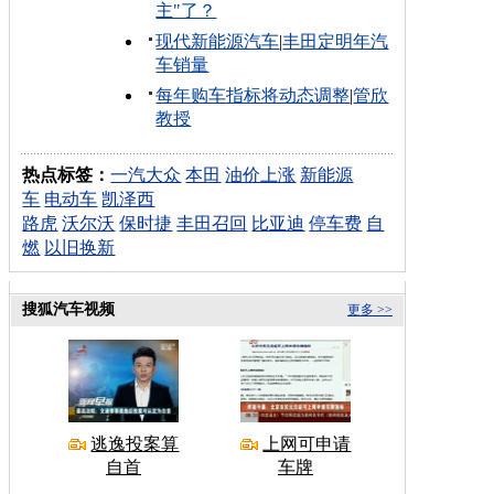
主"了？
现代新能源汽车
|
丰田定明年汽
车销量
每年购车指标将动态调整
|
管欣
教授
热点标签：
一汽大众
本田
油价上涨
新能源
车
电动车
凯泽西
路虎
沃尔沃
保时捷
丰田召回
比亚迪
停车费
自
燃
以旧换新
搜狐汽车视频
更多 >>
逃逸投案算
上网可申请
自首
车牌