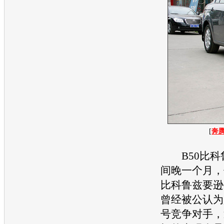
[
奔腾
B50
比
科
间晚一个月，
比
科鲁兹
要逊
曾经被公认为
号竞争对手，