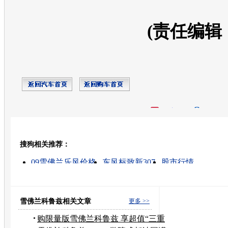
(责任编辑
开心网
人人网
豆瓣
搜狗相关推荐：
转发至：
09雪佛兰乐风价格
东风标致新307
股市行情
武汉二手车交易市场
期货行情
汽车车价
雪佛兰汽
标致207
车市
汽车报价
雪佛兰科鲁兹相关文章
更多 >>
购限量版雪佛兰科鲁兹 享超值“三重