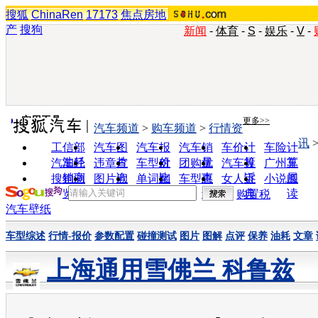
搜狐
ChinaRen
17173
焦点房地
产
搜狗
新闻
-
体育
-
S
-
娱乐
-
V
-
实用工具
更多>>
汽车频道
>
购车频道
>
行情资
讯
工信部
汽车图
汽车报
汽车销
车价计
车险计
油耗
片
价
量
算
算
汽车经
违章查
车型对
团购优
汽车投
广州车
销商
询
比
惠
诉
展
搜狗浏
图片欣
单词翻
车型查
女人宝
小说阅
览器
赏
译
询
典
读
购置税
汽车壁纸
车型综述
行情-报价
参数配置
碰撞测试
图片
图解
点评
保养
油耗
文章
上海通用雪佛兰 科鲁兹