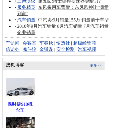
三博演议
|
第五回:博士哪种变速器更给力?
服务精英
|
东风乘用车曹智：东风风神让“满意
到家”
汽车销量
|
中汽协:9月销量155万 销量前十车型
2010年9月汽车销量
8月汽车销量
7月汽车销量
企业销量
车访间
|
会客室
|
车春秋
|
悟透社
|
超级经销商
信访办
|
魂斗轮
|
金狐谍
|
安全检测
|
汽车视频
更多 >>
保时捷918概
念车