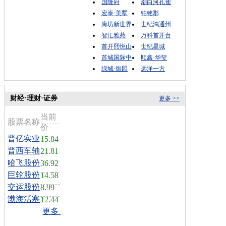
国隆府
潮白河孔雀
宏泰·美墅
铂铭郡
廊坊新世界
世纪鸿通州
智汇雅苑
万科首开台
首开熙悦山
世纪星城
首城国际中
顺鑫·华玺
绿城·御园
远洋一方
财经·理财·证券
更多 >>
当前
股票名称
价
晋亿实业
15.84
晋西车轴
21.81
哈飞股份
36.92
巨轮股份
14.58
交运股份
8.99
渤海活塞
12.44
更多