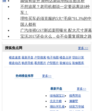
颜值有提升 斯柯达新款明锐官图赏析
不想追尾？老司机都说一定要远离这6种
车！
理性买车必须克服的5大“毛病”91.3%的中
国人都有
广汽传祺GS7测试谍照曝光 配大尺寸屏幕
宝沃2017还会火么，会不会重复观致之路
搜狐焦点网
更多 >>
楼盘速查
最新开盘
户型搜索
电子地图
楼盘点评
贷款计算
楼盘动态
购房导航
看房图片
户型图片
装修论坛
装修图库
热销楼盘推荐
更多>>
最新开盘
更多>>
绿地国宝21
领秀慧谷
北京方糖
澜馨墅
潮白河孔雀
绿宸万华城