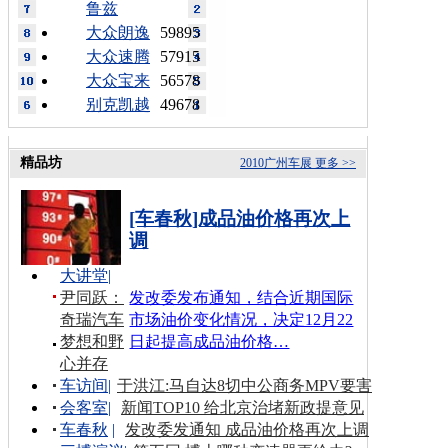
鲁兹
大众朗逸
59895
大众速腾
57915
大众宝来
56578
别克凯越
49678
精品坊
2010广州车展
更多 >>
[车春秋]成品油价格再次上
调
大讲堂
|
尹同跃：
发改委发布通知，结合近期国际
奇瑞汽车
市场油价变化情况，决定12月22
梦想和野
日起提高成品油价格…
心并存
车访间
|
于洪江:马自达8切中公商务MPV要害
会客室
|
新闻TOP10 给北京治堵新政提意见
车春秋
|
发改委发通知 成品油价格再次上调