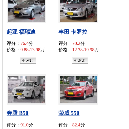
起亚 福瑞迪
丰田 卡罗拉
评分：
76.4
分
评分：
70.2
分
价格：
9.88-13.98
万
价格：
12.38-19.98
万
奔腾 B50
荣威 550
评分：
91.0
分
评分：
82.4
分