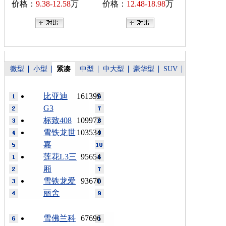
价格：
9.38-12.58
万
价格：
12.48-18.98
万
微型
小型
紧凑
中型
中大型
豪华型
SUV
比亚迪
161399
G3
标致408
109973
雪铁龙世
103534
嘉
莲花L3三
95654
厢
雪铁龙爱
93670
丽舍
雪佛兰科
67696