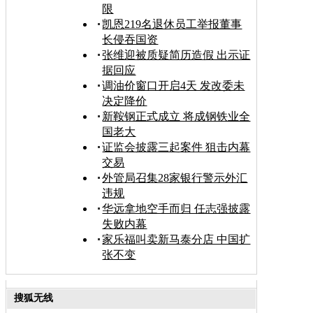
限
凯恩219名退休员工举报董事
长侵吞国资
张维迎被质疑简历造假 出示证
据回应
调油价窗口开启4天 发改委未
决定降价
新鞍钢正式成立 将成钢铁业全
国老大
证监会披露三起案件 狙击内幕
交易
外管局召集28家银行警示外汇
违规
华远拿地空手而归 任志强披露
失败内幕
家乐福叫卖新马泰分店 中国扩
张不变
搜狐无线