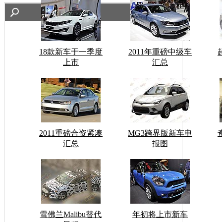
18款新车于一季度
2011年重磅中级车
上市
汇总
2011重磅合资紧凑
MG3跨界版新车申
汇总
报图
雪佛兰Malibu替代
年初将上市新车