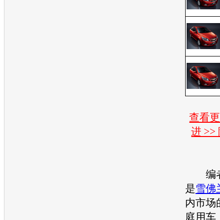
查看
进 >
编者
是
雪佛
内市场
庭用车