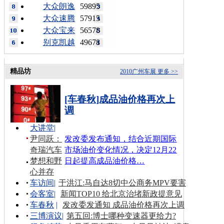
大众朗逸
59895
大众速腾
57915
大众宝来
56578
别克凯越
49678
精品坊
2010广州车展
更多 >>
[车春秋]成品油价格再次上
调
大讲堂
|
尹同跃：
发改委发布通知，结合近期国际
奇瑞汽车
市场油价变化情况，决定12月22
梦想和野
日起提高成品油价格…
心并存
车访间
|
于洪江:马自达8切中公商务MPV要害
会客室
|
新闻TOP10 给北京治堵新政提意见
车春秋
|
发改委发通知 成品油价格再次上调
三博演议
|
第五回:博士哪种变速器更给力?