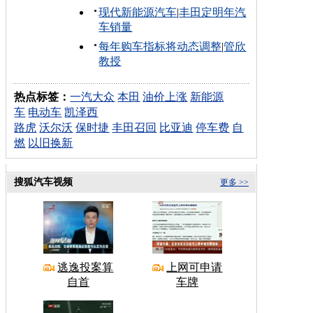
现代新能源汽车
|
丰田定明年汽
车销量
每年购车指标将动态调整
|
管欣
教授
热点标签：
一汽大众
本田
油价上涨
新能源
车
电动车
凯泽西
路虎
沃尔沃
保时捷
丰田召回
比亚迪
停车费
自
燃
以旧换新
搜狐汽车视频
更多 >>
逃逸投案算
上网可申请
自首
车牌