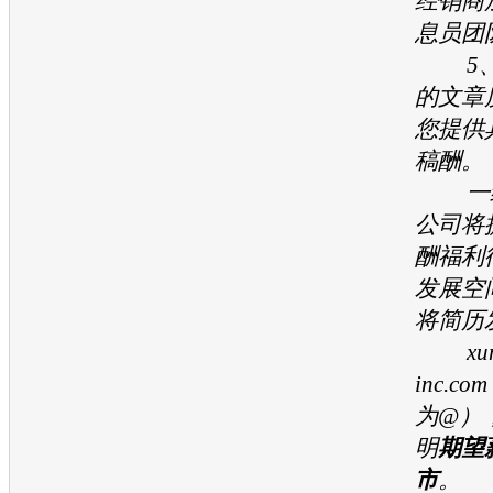
经销商
息员团
5、
的文章
您提供
稿酬。
一经
公司将
酬福利
发展空
将简历
xuna
inc.
为@）
明
期望
市
。