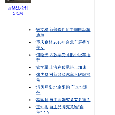
改装法拉利
575M
宋文楷
|
新普瑞斯衬中国电动车
尴尬
重庆森林
|
2010年台北车展香车
美女
何曙光
|
四款享受补贴中级车推
荐
管学军
|
上汽在传承路上加速
张少华
|
对新能源汽车不限牌摇
号
清风网影
|
北京限购 车企也迷
茫
程国顺
|
自主高端究竟有多难？
王灿彬
|
自主品牌究竟谁"自
主"了？