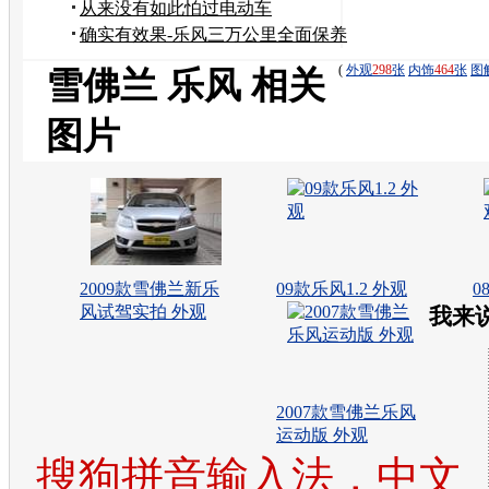
从来没有如此怕过电动车
确实有效果-乐风三万公里全面保养
(
外观
298
张
内饰
464
张
图
雪佛兰 乐风 相关
图片
2009款雪佛兰新乐
09款乐风1.2 外观
0
风试驾实拍 外观
我来
2007款雪佛兰乐风
运动版 外观
搜狗拼音输入法，中文