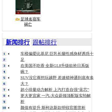
足球名宿车
祸亡
新闻排行
跟帖排行
车模偏爱比基尼 巨乳长腿性感身材诱惑十
足
在美国不吃香 全新GL8升级欲抢日系饭
碗？
SUV没它甭想玩越野 差速锁神通到底有多
大？
超小排量动力解析 上汽打造自强“蓝芯”
更大更宜家 一汽-大众蔚领顶配版实拍解
析
颜值有提升 斯柯达新款明锐官图赏析