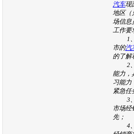
汽车
现
地区（
场信息
工作要
1、
市的
汽
的了解
2、
能力，
习能力
紧急任
3、
市场经
先；
4、