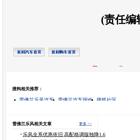
(责任编
开心网
人人网
豆瓣
搜狗相关推荐：
转发至：
雪佛兰乐风汽车
雪佛兰汽车报价
搜狐社区
广州本田雅阁价格
南京的视频
09雪佛兰乐风价格
乐风4s店
通用汽车乐风
雪佛兰汽车
雪佛兰乐风
雪佛兰乐风相关文章
更多 >>
乐风全系优惠依旧 高配格调版独降1.6