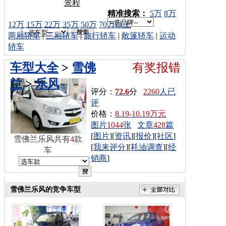
景程
车型搜索：
精准搜索：
5万
8万
12万
15万
22万
35万
50万
70万以上
两厢轿车
|
三厢轿车
|
旅行轿车
|
敞篷轿车
|
运动
轿车
车型大全
>
雪佛
有奖报错
兰
>
乐风
评分：
72.6
分
2260
人已
评
价格：
8.19-10.19万元
图片
1044
张
文章
428
篇
[
图片
][
资讯
][
报价
][
社区
]
雪佛兰乐风共有
4
款
[
我来评分
][
耗油调查
][
经
车
销商
]
雪佛兰乐风的竞争车型