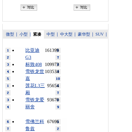
微型
小型
紧凑
中型
中大型
豪华型
SUV
比亚迪
161399
G3
标致408
109973
雪铁龙世
103534
嘉
莲花L3三
95654
厢
雪铁龙爱
93670
丽舍
雪佛兰科
67696
鲁兹