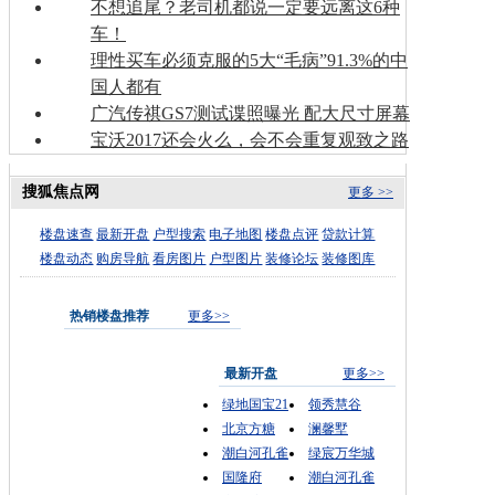
不想追尾？老司机都说一定要远离这6种
车！
理性买车必须克服的5大“毛病”91.3%的中
国人都有
广汽传祺GS7测试谍照曝光 配大尺寸屏幕
宝沃2017还会火么，会不会重复观致之路
搜狐焦点网
更多 >>
楼盘速查
最新开盘
户型搜索
电子地图
楼盘点评
贷款计算
楼盘动态
购房导航
看房图片
户型图片
装修论坛
装修图库
热销楼盘推荐
更多>>
最新开盘
更多>>
绿地国宝21
领秀慧谷
北京方糖
澜馨墅
潮白河孔雀
绿宸万华城
国隆府
潮白河孔雀