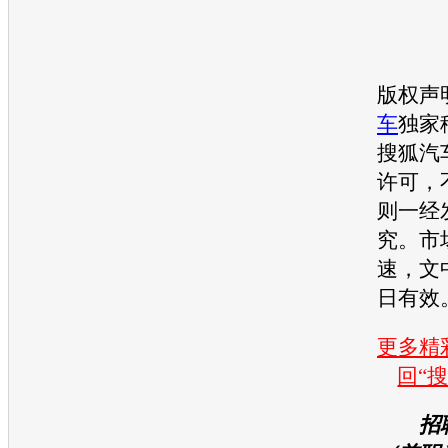
版权声
车
独家
搜狐汽
许可，
则一经
究。市
速，文
日有效
更多精彩
回“
招