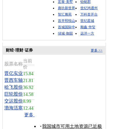
宏泰·美墅
铂铭郡
廊坊新世界
世纪鸿通州
智汇雅苑
万科首开台
首开熙悦山
世纪星城
首城国际中
顺鑫·华玺
绿城·御园
远洋一方
财经·理财·证券
更多 >>
当前
股票名称
价
晋亿实业
15.84
晋西车轴
21.81
哈飞股份
36.92
巨轮股份
14.58
交运股份
8.99
渤海活塞
12.44
更多
我国城市可用土地资源已近极