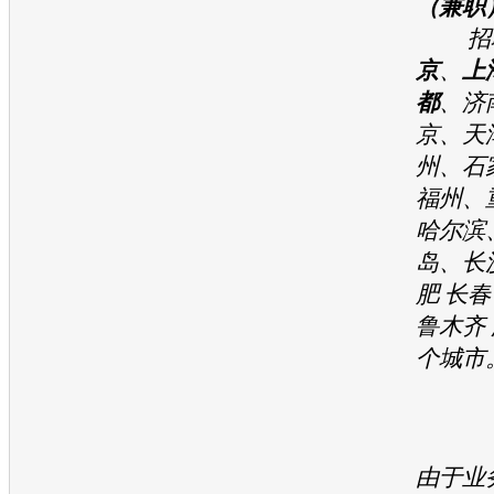
（兼职
招聘
京
、
上
都
、济
京、天
州、石
福州、
哈尔滨
岛、长
肥 长春
鲁木齐 
个城市
由于业