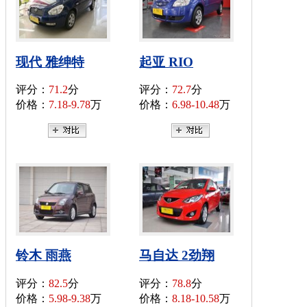
现代 雅绅特
起亚 RIO
评分：
71.2
分
评分：
72.7
分
价格：
7.18-9.78
万
价格：
6.98-10.48
万
铃木 雨燕
马自达 2劲翔
评分：
82.5
分
评分：
78.8
分
价格：
5.98-9.38
万
价格：
8.18-10.58
万