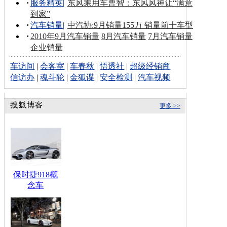
服务精英
|
东风乘用车曹智：东风风神让“满意
到家”
汽车销量
|
中汽协:9月销量155万 销量前十车型
2010年9月汽车销量
8月汽车销量
7月汽车销量
企业销量
车访间
|
会客室
|
车春秋
|
悟透社
|
超级经销商
信访办
|
魂斗轮
|
金狐谍
|
安全检测
|
汽车视频
更多 >>
保时捷918概
念车