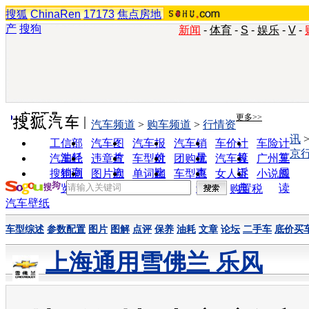
搜狐
ChinaRen
17173
焦点房地
产
搜狗
新闻
-
体育
-
S
-
娱乐
-
V
-
实用工具
更多>>
汽车频道
>
购车频道
>
行情资
讯
工信部
汽车图
汽车报
汽车销
车价计
车险计
京
油耗
片
价
量
算
算
汽车经
违章查
车型对
团购优
汽车投
广州车
销商
询
比
惠
诉
展
搜狗浏
图片欣
单词翻
车型查
女人宝
小说阅
览器
赏
译
询
典
读
购置税
汽车壁纸
车型综述
参数配置
图片
图解
点评
保养
油耗
文章
论坛
二手车
底价买
上海通用雪佛兰 乐风