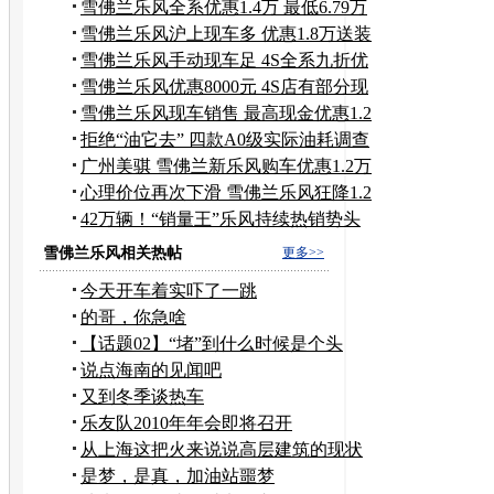
万
雪佛兰乐风全系优惠1.4万 最低6.79万
元
雪佛兰乐风沪上现车多 优惠1.8万送装
潢
雪佛兰乐风手动现车足 4S全系九折优
惠
雪佛兰乐风优惠8000元 4S店有部分现
车
雪佛兰乐风现车销售 最高现金优惠1.2
万
拒绝“油它去” 四款A0级实际油耗调查
广州美骐 雪佛兰新乐风购车优惠1.2万
心理价位再次下滑 雪佛兰乐风狂降1.2
万
42万辆！“销量王”乐风持续热销势头
雪佛兰乐风相关热帖
更多>>
今天开车着实吓了一跳
的哥，你急啥
【话题02】“堵”到什么时候是个头
说点海南的见闻吧
又到冬季谈热车
乐友队2010年年会即将召开
从上海这把火来说说高层建筑的现状
是梦，是真，加油站噩梦