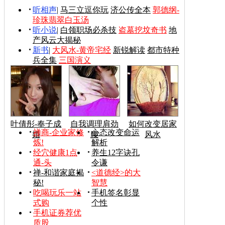
听相声
|
马三立逗你玩
济公传全本
郭德纲-
珍珠翡翠白玉汤
听小说
|
白领职场必杀技
盗墓挖坟奇书
地
产风云大揭秘
新书
|
大风水-黄帝宅经
新锐解读
都市特种
兵全集
三国演义
叶倩彤-奉子成
自我调理肩劲
如何改变居家
禅商-企业家修
心态改变命运
婚
腰
风水
炼!
解析
经穴健康1点
养生12字诀孔
通-头
令谦
禅-和谐家庭揭
<道德经>的大
秘!
智慧
吃喝玩乐一站
手机签名彰显
式购
个性
手机证券荐优
质股