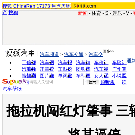
搜狐
ChinaRen
17173
焦点房地
产
搜狗
新闻
-
体育
-
S
-
娱乐
-
V
-
实用工具
更多>>
汽车频道
>
汽车交通
>
汽车交
通
工信部
汽车图
汽车报
汽车销
车价计
车险计
油耗
片
价
量
算
算
汽车经
违章查
车型对
团购优
汽车投
广州车
销商
询
比
惠
诉
展
搜狗浏
图片欣
单词翻
车型查
女人宝
小说阅
览器
赏
译
询
典
读
购置税
汽车壁纸
拖拉机闯红灯肇事 三