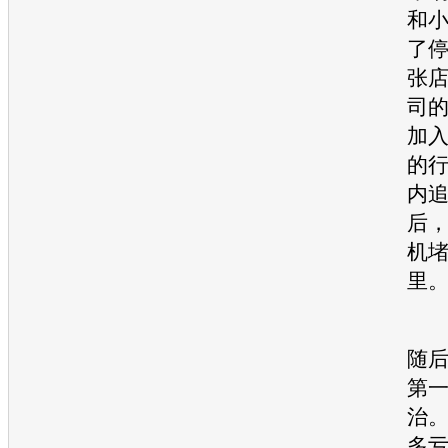
和
了
张
司
加
的
内追
后
机
里
受
随
第
治
多