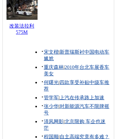
改装法拉利
575M
宋文楷
|
新普瑞斯衬中国电动车
尴尬
重庆森林
|
2010年台北车展香车
美女
何曙光
|
四款享受补贴中级车推
荐
管学军
|
上汽在传承路上加速
张少华
|
对新能源汽车不限牌摇
号
清风网影
|
北京限购 车企也迷
茫
程国顺
|
自主高端究竟有多难？