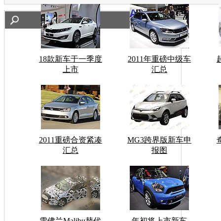
18款新车于一季度
2011年重磅中级车
上市
汇总
2011重磅合资紧凑
MG3跨界版新车申
汇总
报图
雪佛兰Malibu替代
年初将上市新车