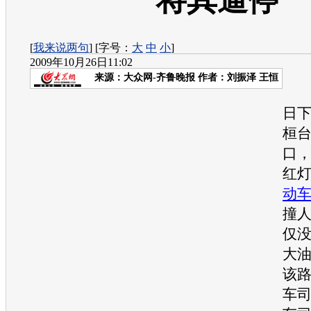
将其逼停
[
我来说两句
] [字号：
大
中
小
]
2009年10月26日11:02
来源：
大众网-齐鲁晚报
作者：刘振泽 王恒
10
日
桓
口
红
动
撞
仅
大
该
车