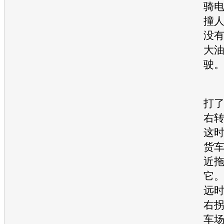
骑
撞
没
大
驶
李
打了
右
这
货
近
它。
远
右
车