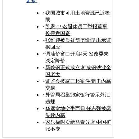
更多
我国城市可用土地资源已近极
限
凯恩219名退休员工举报董事
长侵吞国资
张维迎被质疑简历造假 出示证
据回应
调油价窗口开启4天 发改委未
决定降价
新鞍钢正式成立 将成钢铁业全
国老大
证监会披露三起案件 狙击内幕
交易
外管局召集28家银行警示外汇
违规
华远拿地空手而归 任志强披露
失败内幕
家乐福叫卖新马泰分店 中国扩
张不变