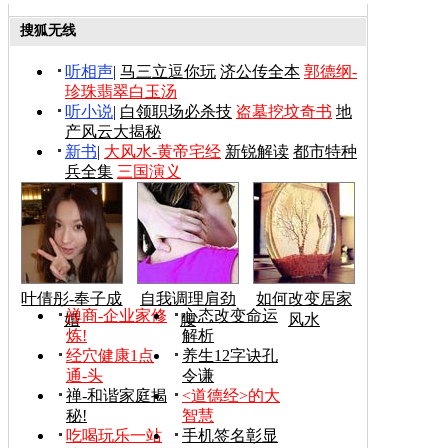
搜狐无线
听相声
|
马三立逗你玩
济公传全本
郭德纲-
珍珠翡翠白玉汤
听小说
|
白领职场必杀技
盗墓挖坟奇书
地
产风云大揭秘
新书
|
大风水-黄帝宅经
新锐解读
都市特种
兵全集
三国演义
叶倩彤-奉子成
自我调理肩劲
如何改变居家
禅商-企业家修
心态改变命运
婚
腰
风水
炼!
解析
经穴健康1点
养生12字诀孔
通-头
令谦
禅-和谐家庭揭
<道德经>的大
秘!
智慧
吃喝玩乐一站
手机签名彰显