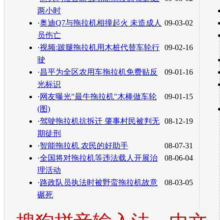
两小时
·
奥迪Q7与拖拉机相撞起火 未造成人
09-03-02
员伤亡
·
视频:跛腿拖拉机用木桩代替车轮行
09-02-16
驶
·
昌平为全区农用车拖拉机免费贴反
09-01-16
光标识
·
网友曝光"最牛拖拉机"木棒做车轮
09-01-15
(图)
·
驾驶拖拉机抗拆迁 肇事村民被判无
08-12-19
期徒刑
·
智能拖拉机 农民的好助手
08-07-31
·
全国将对拖拉机等违法载人开展治
08-06-04
理活动
·
路政队员执法时被野蛮拖拉机故意
08-03-05
碾死