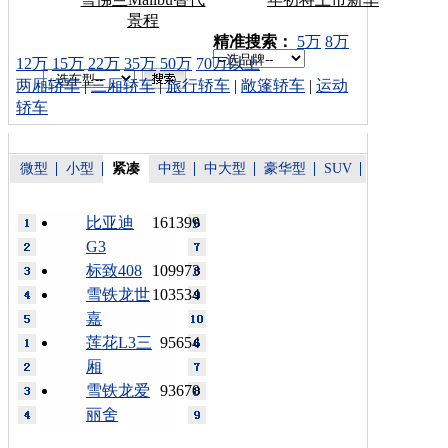
景程
车型搜索：
精准搜索：
5万
8万
12万
15万
22万
35万
50万
70万以上
两厢轿车
|
三厢轿车
|
旅行轿车
|
敞篷轿车
|
运动
轿车
微型
小型
紧凑
中型
中大型
豪华型
SUV
比亚迪
161399
G3
标致408
109973
雪铁龙世
103534
嘉
莲花L3三
95654
厢
雪铁龙爱
93670
丽舍