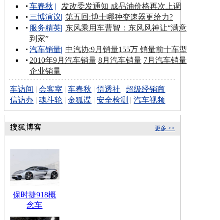
车春秋
|
发改委发通知 成品油价格再次上调
三博演议
|
第五回:博士哪种变速器更给力?
服务精英
|
东风乘用车曹智：东风风神让“满意
到家”
汽车销量
|
中汽协:9月销量155万 销量前十车型
2010年9月汽车销量
8月汽车销量
7月汽车销量
企业销量
车访间
|
会客室
|
车春秋
|
悟透社
|
超级经销商
信访办
|
魂斗轮
|
金狐谍
|
安全检测
|
汽车视频
更多 >>
保时捷918概
念车