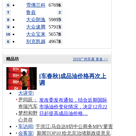
雪佛兰科
67696
鲁兹
大众朗逸
59895
大众速腾
57915
大众宝来
56578
别克凯越
49678
精品坊
2010广州车展
更多 >>
[车春秋]成品油价格再次上
调
大讲堂
|
尹同跃：
发改委发布通知，结合近期国际
奇瑞汽车
市场油价变化情况，决定12月22
梦想和野
日起提高成品油价格…
心并存
车访间
|
于洪江:马自达8切中公商务MPV要害
会客室
|
新闻TOP10 给北京治堵新政提意见