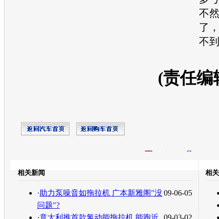
不
了
不
(责任编
开心网
人人网
豆瓣
相关新闻
相关
转发至：
·
助力泵噪音如拖拉机 广本新雅阁"没
09-06-05
问题"?
·
意大利推首款氢动能拖拉机 能跑近
09-03-02