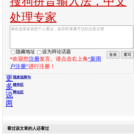
搜狗拼音输入法，中文
处理专家
隐藏地址
设为辩论话题
*欢迎您
注册
发言。请点击右上角
“新用
户注册”
进行注册！
更
我来说两句
多
精华区
辩论区
说
两
看过该文章的人还看过