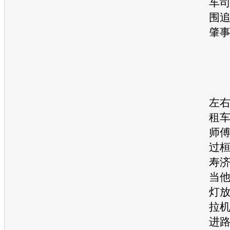
车
围
肇
23
左
租
师
过
寿
当
灯
拉
进