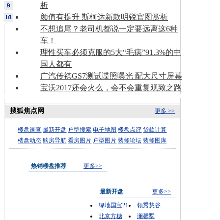
析
颜值有提升 斯柯达新款明锐官图赏析
不想追尾？老司机都说一定要远离这6种
车！
理性买车必须克服的5大“毛病”91.3%的中
国人都有
广汽传祺GS7测试谍照曝光 配大尺寸屏幕
宝沃2017还会火么，会不会重复观致之路
搜狐焦点网
更多 >>
楼盘速查
最新开盘
户型搜索
电子地图
楼盘点评
贷款计算
楼盘动态
购房导航
看房图片
户型图片
装修论坛
装修图库
热销楼盘推荐
更多>>
最新开盘
更多>>
绿地国宝21
领秀慧谷
北京方糖
澜馨墅