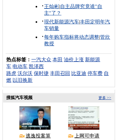
王灿彬
|
自主品牌究竟谁"自
主"了？
现代新能源汽车
|
丰田定明年汽
车销量
每年购车指标将动态调整
|
管欣
教授
热点标签：
一汽大众
本田
油价上涨
新能源
车
电动车
凯泽西
路虎
沃尔沃
保时捷
丰田召回
比亚迪
停车费
自
燃
以旧换新
搜狐汽车视频
更多 >>
逃逸投案算
上网可申请