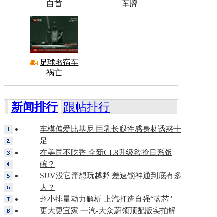
自首
车牌
足球名宿车
祸亡
新闻排行
跟帖排行
车模偏爱比基尼 巨乳长腿性感身材诱惑十
足
在美国不吃香 全新GL8升级欲抢日系饭
碗？
SUV没它甭想玩越野 差速锁神通到底有多
大？
超小排量动力解析 上汽打造自强“蓝芯”
更大更宜家 一汽-大众蔚领顶配版实拍解