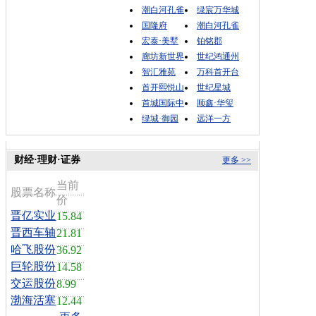
潮白河孔雀
绿宸万华城
国隆府
潮白河孔雀
宏泰·美墅
铂铭郡
廊坊新世界
世纪鸿通州
智汇雅苑
万科首开台
首开熙悦山
世纪星城
首城国际中
顺鑫·华玺
绿城·御园
远洋一方
财经·理财·证券
更多 >>
当前
股票名称
价
晋亿实业
15.84
晋西车轴
21.81
哈飞股份
36.92
巨轮股份
14.58
交运股份
8.99
渤海活塞
12.44