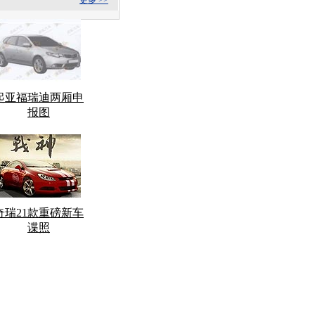
更多 >>
起亚福瑞迪两厢申
报图
奇瑞21款重磅新车
谍照