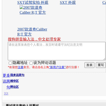
SXT试驾实拍 外观
SXT 外观
C
2007款道奇Caliber
R;T 官方
搜狗拼音输入法，中文处理专家
隐藏地址
设为辩论话题
*欢迎您
注册
发言。请点击右上角
“新用户注册”
进行注册！
更多
我来说两句
说两
精华区
句
辩论区
>>
看过该文章的人还看过