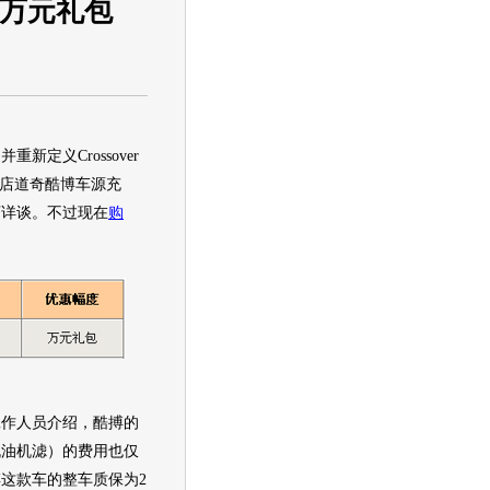
送万元礼包
新定义Crossover
该店
道奇
酷博车源充
店详谈。不过现在
购
：
工作人员介绍，
酷搏
的
机油机滤）的费用也仅
搏
这款车的整车质保为2