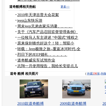
元
道奇酷搏相关热帖
更多>>
2010年天津吉普大会花絮
jeep山东快乐游
周未jeep兄弟农家乐消暑、、、、
关于《汽车产品召回监督管理条例》
征求意见稿
一位牧马人车主讲述 “中国式”维权之
路
原来保剑锋也好这个！转：驾驭小
马，给自己的心情放个
转载：Jeep极致之旅--重返冰河时代-全
程报道！
烈日下的JEEP婚礼，，，，，
道奇酷威实车试驾作业
志翔一月使用报告，我给长安提点儿
意见
道奇 酷搏 相关图片
(
外观
196
张
内
2010款道奇酷搏
2009款道奇酷博
2