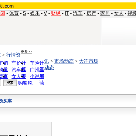
新闻
-
体育
-
S
-
娱乐
-
V
-
财经
-
IT
-
汽车
-
房产
-
家居
-
女人
-
视
更多>>
道
>
行情资
讯
>
市场动态
>
大连市场
车销
车价计
车险计
动态
量
算
算
购优
汽车投
广州车
惠
诉
展
型查
女人宝
小说阅
询
典
读
购置税
价买车