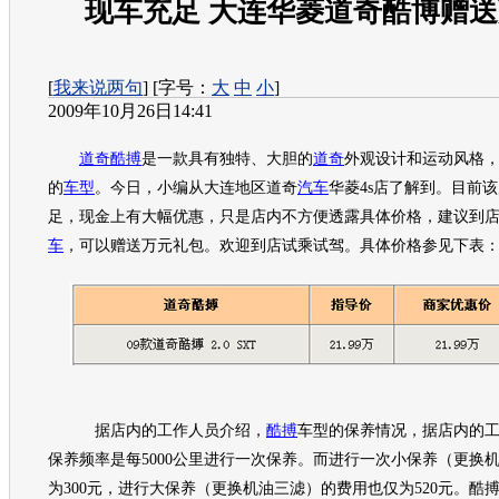
现车充足 大连华菱道奇酷博赠
[
我来说两句
] [字号：
大
中
小
]
2009年10月26日14:41
道奇酷搏
是一款具有独特、大胆的
道奇
外观设计和运动风格，并重
的
车型
。今日，小编从大连地区
道奇
汽车
华菱4s店了解到。目前
足，现金上有大幅优惠，只是店内不方便透露具体价格，建议到
车
，可以赠送万元礼包。欢迎到店试乘试驾。具体价格参见下表
据店内的工作人员介绍，
酷搏
车型
的保养情况，据店内的
保养频率是每5000公里进行一次保养。而进行一次小保养（更换
为300元，进行大保养（更换机油三滤）的费用也仅为520元。
酷