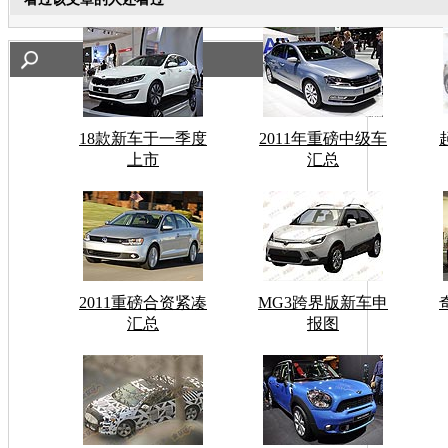
18款新车于一季度
2011年重磅中级车
上市
汇总
2011重磅合资紧凑
MG3跨界版新车申
汇总
报图