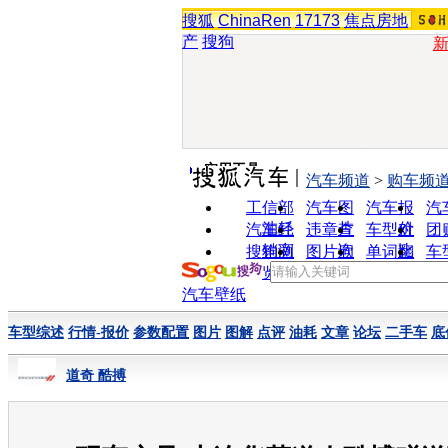
搜狐
ChinaRen
17173
焦点房地
产
搜狗
实用工具
汽车频道
>
购车频
工信部
汽车图
汽车报
汽
油耗
片
价
汽车经
违章查
车型对
团
销商
询
比
搜狗浏
图片欣
单词翻
车
览器
赏
译
汽车壁纸
车型综述
行情-报价
参数配置
图片
图解
点评
油耗
文章
论坛
二手车
底
道奇 酷搏