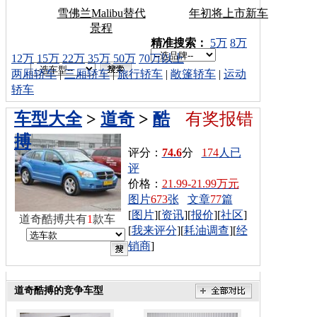
雪佛兰Malibu替代
年初将上市新车
景程
车型搜索：
精准搜索：
5万
8万
12万
15万
22万
35万
50万
70万以上
两厢轿车
|
三厢轿车
|
旅行轿车
|
敞篷轿车
|
运动
轿车
车型大全
>
道奇
>
酷
有奖报错
搏
评分：
74.6
分
174
人已
评
价格：
21.99-21.99万元
图片
673
张
文章
77
篇
[
图片
][
资讯
][
报价
][
社区
]
道奇酷搏共有
1
款车
[
我来评分
][
耗油调查
][
经
销商
]
道奇酷搏的竞争车型