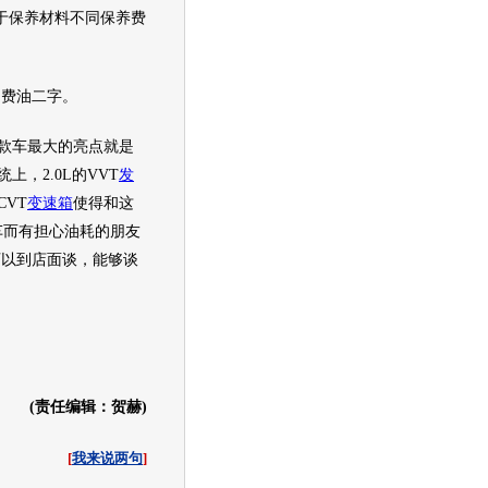
于保养材料不同保养费
费油二字。
款车最大的亮点就是
上，2.0L的VVT
发
CVT
变速箱
使得和这
车而有担心油耗的朋友
可以到店面谈，能够谈
(责任编辑：贺赫)
[
我来说两句
]