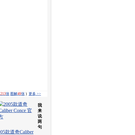
饰
213
张
图解
49
张
)
更多 >>
我
来
说
两
句
005款道奇Caliber