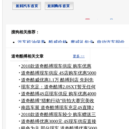
开心网
人人网
豆瓣
搜狗相关推荐：
转发至：
汽车机油保养
酷威价格
魔戒礼包卡
电动汽车报价
如何保养皮肤
凯越保养
本田cr-v保养
汽车保养
家
汽车质保
道奇酷搏相关文章
更多 >>
2010款道奇酷搏现车供应 购车优惠
4900元
道奇酷搏现车供应 4S店购车优惠5000
元
道奇酷威优惠1.1万 酷搏到店 先到先
得
现车充足：道奇酷博2.0SXT暂无任何
优惠
道奇酷搏4S店现车供应 购车优惠4000
元
道奇酷搏“猎豹行动”街拍大赛完美收
官
南昌车展 道奇酷博现车充足4S直降2
万元
2010款道奇酷搏现车较少 购车赠送三
大险
道奇酷搏优惠3000元 4S现车供应直接
提车
银色为主 部分现车 道奇酷博优惠5000