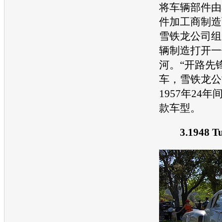
将车辆部件由
件加工商制造
雪铁龙
公司组
辆制造打开一
河。“开路先
车，
雪铁龙
公
1957年24
款
车型
。
3.1948 Tu