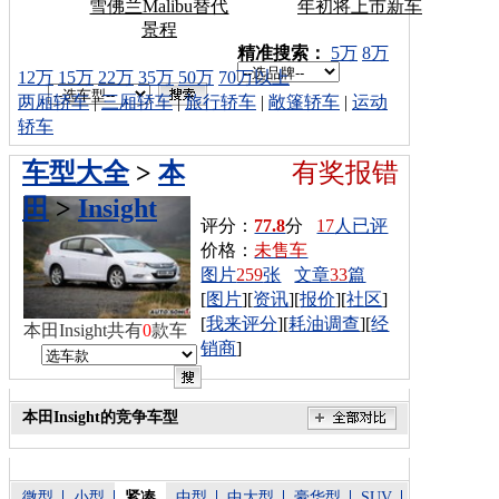
雪佛兰Malibu替代
年初将上市新车
景程
车型搜索：
精准搜索：
5万
8万
12万
15万
22万
35万
50万
70万以上
两厢轿车
|
三厢轿车
|
旅行轿车
|
敞篷轿车
|
运动
轿车
车型大全
>
本
有奖报错
田
>
Insight
评分：
77.8
分
17
人已评
价格：
未售车
图片
259
张
文章
33
篇
[
图片
][
资讯
][
报价
][
社区
]
[
我来评分
][
耗油调查
][
经
本田Insight共有
0
款车
销商
]
本田Insight的竞争车型
微型
小型
紧凑
中型
中大型
豪华型
SUV