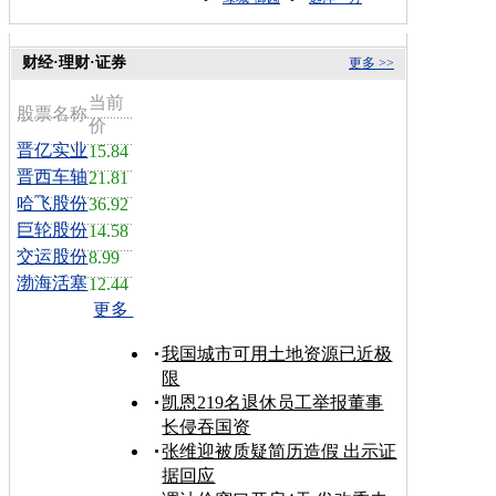
财经·理财·证券
更多 >>
当前
股票名称
价
晋亿实业
15.84
晋西车轴
21.81
哈飞股份
36.92
巨轮股份
14.58
交运股份
8.99
渤海活塞
12.44
更多
我国城市可用土地资源已近极
限
凯恩219名退休员工举报董事
长侵吞国资
张维迎被质疑简历造假 出示证
据回应