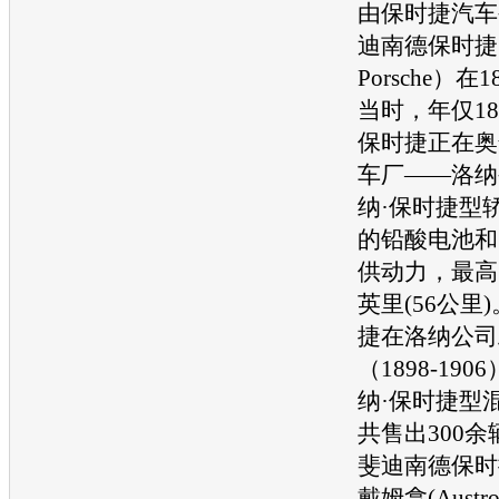
由
保时捷
汽车
迪南德
保时捷
Porsche
）在1
当时，年仅1
保时捷
正在奥
车厂——洛纳
纳·
保时捷
型
的铅酸电池和
供动力，最高
英里(56公里
捷
在洛纳公司
（1898-19
纳·
保时捷
型
共售出300余
斐迪南德
保时
戴姆拿(Austro