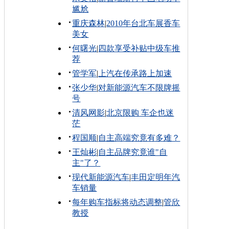
尴尬
重庆森林
|
2010年台北车展香车
美女
何曙光
|
四款享受补贴中级车推
荐
管学军
|
上汽在传承路上加速
张少华
|
对新能源汽车不限牌摇
号
清风网影
|
北京限购 车企也迷
茫
程国顺
|
自主高端究竟有多难？
王灿彬
|
自主品牌究竟谁"自
主"了？
现代新能源汽车
|
丰田定明年汽
车销量
每年购车指标将动态调整
|
管欣
教授