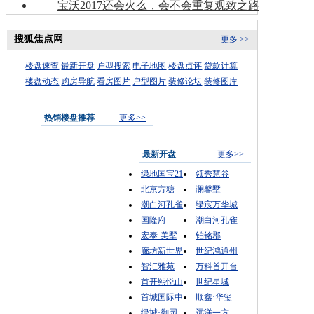
宝沃2017还会火么，会不会重复观致之路
搜狐焦点网
更多 >>
楼盘速查
最新开盘
户型搜索
电子地图
楼盘点评
贷款计算
楼盘动态
购房导航
看房图片
户型图片
装修论坛
装修图库
热销楼盘推荐
更多>>
最新开盘
更多>>
绿地国宝21
领秀慧谷
北京方糖
澜馨墅
潮白河孔雀
绿宸万华城
国隆府
潮白河孔雀
宏泰·美墅
铂铭郡
廊坊新世界
世纪鸿通州
智汇雅苑
万科首开台
首开熙悦山
世纪星城
首城国际中
顺鑫·华玺
绿城·御园
远洋一方