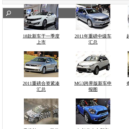
18款新车于一季度
2011年重磅中级车
上市
汇总
2011重磅合资紧凑
MG3跨界版新车申
汇总
报图