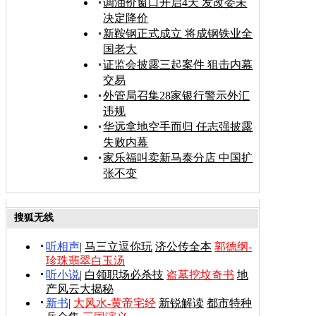
调油价窗口开启4天 发改委未
决定降价
新鞍钢正式成立 将成钢铁业全
国老大
证监会披露三起案件 狙击内幕
交易
外管局召集28家银行警示外汇
违规
华远拿地空手而归 任志强披露
失败内幕
家乐福叫卖新马泰分店 中国扩
张不变
搜狐无线
听相声
|
马三立逗你玩
济公传全本
郭德纲-
珍珠翡翠白玉汤
听小说
|
白领职场必杀技
盗墓挖坟奇书
地
产风云大揭秘
新书
|
大风水-黄帝宅经
新锐解读
都市特种