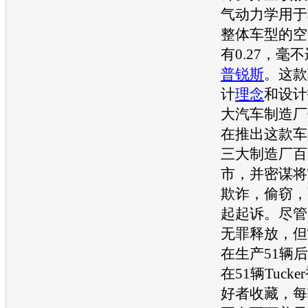
气动力学用于
整体
车型
的空
有0.27，毫
普锐斯
。这款
计
理念
和设计
大
汽车
制造厂
在推出这款车
三大制造厂百
市，并密谋将Tu
欺诈，偷窃，
起起诉。尽管随
无罪释放，但T
在生产51辆
在51辆Tuck
好者收藏，每