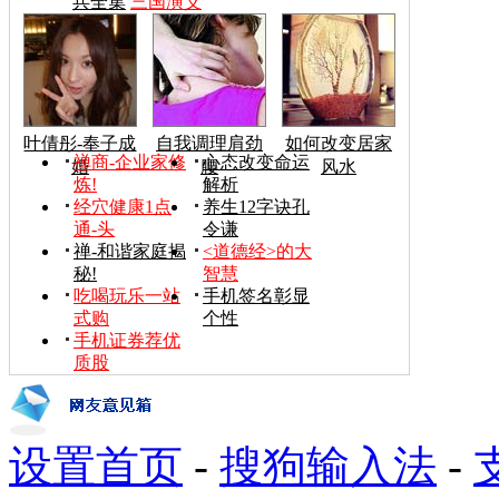
兵全集
三国演义
叶倩彤-奉子成
自我调理肩劲
如何改变居家
禅商-企业家修
心态改变命运
婚
腰
风水
炼!
解析
经穴健康1点
养生12字诀孔
通-头
令谦
禅-和谐家庭揭
<道德经>的大
秘!
智慧
吃喝玩乐一站
手机签名彰显
式购
个性
手机证券荐优
质股
设置首页
-
搜狗输入法
-