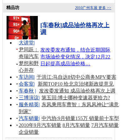
精品坊
2010广州车展
更多 >>
[车春秋]成品油价格再次上
调
大讲堂
|
尹同跃：
发改委发布通知，结合近期国际
奇瑞汽车
市场油价变化情况，决定12月22
梦想和野
日起提高成品油价格…
心并存
车访间
|
于洪江:马自达8切中公商务MPV要害
会客室
|
新闻TOP10 给北京治堵新政提意见
车春秋
|
发改委发通知 成品油价格再次上调
三博演议
|
第五回:博士哪种变速器更给力?
服务精英
|
东风乘用车曹智：东风风神让“满意
到家”
汽车销量
|
中汽协:9月销量155万 销量前十车型
2010年9月汽车销量
8月汽车销量
7月汽车销量
企业销量