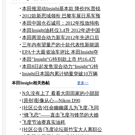
本田推混动Insight基本款 降价PK普锐
斯
2012款新思域领衔 巴黎车展日系车预
览
本田中国仓石诚司：2012年投放纯电
动车
本田Insight油耗仅3.4升 2012年进中国
本田两混合动力新车2012年先进口后
国产
三年内有望量产的十款代表性新能源
汽车
EPA十大最省油车评比 本田Insight夺
冠
本田"Insight"G特别款上市 约16.4万
RMB
本田8日起发售混合动力“Insight”G特
别款
Insight日本国内累计销量突破10万辆
本田Insight相关热帖
更多>>
N久没有上了 看看大田田家的小甜甜
[原创]影像从心---Nikon D90
[社区公告]任命幽幽露儿为飞度-飞同
一班论坛斑竹
“锋飞恋”——直击飞度与锋范的大婚
飞度节油赛真实油耗
[社区公告]飞度论坛斑竹宝大人离职公