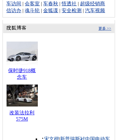
车访间
|
会客室
|
车春秋
|
悟透社
|
超级经销商
信访办
|
魂斗轮
|
金狐谍
|
安全检测
|
汽车视频
更多 >>
保时捷918概
念车
改装法拉利
575M
宋文楷
|
新普瑞斯衬中国电动车