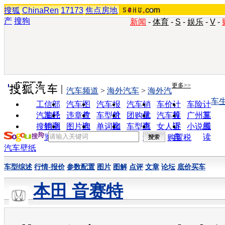
搜狐
ChinaRen
17173
焦点房地
产
搜狗
新闻
-
体育
-
S
-
娱乐
-
V
-
实用工具
更多>>
汽车频道
>
海外汽车
>
海外汽
车
工信部
汽车图
汽车报
汽车销
车价计
车险计
油耗
片
价
量
算
算
汽车经
违章查
车型对
团购优
汽车投
广州车
销商
询
比
惠
诉
展
搜狗浏
图片欣
单词翻
车型查
女人宝
小说阅
览器
赏
译
询
典
读
购置税
汽车壁纸
车型综述
行情-报价
参数配置
图片
图解
点评
文章
论坛
底价买车
本田 音赛特