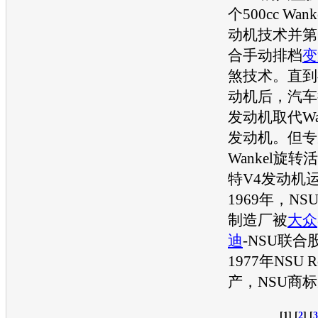
个500cc Wa
动机
技术并第
合手动排档
变
煞技术。直到
动机
后，
汽车
发动机
取代Wa
发动机
。但专
Wankel旋转
特
V4
发动机
1969年，NS
制造厂被
大众
迪
-NSU联
1977年NSU
产，NSU商
[1] [
2
] [