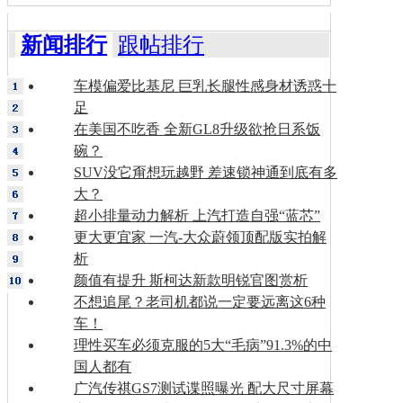
新闻排行
跟帖排行
车模偏爱比基尼 巨乳长腿性感身材诱惑十
足
在美国不吃香 全新GL8升级欲抢日系饭
碗？
SUV没它甭想玩越野 差速锁神通到底有多
大？
超小排量动力解析 上汽打造自强“蓝芯”
更大更宜家 一汽-大众蔚领顶配版实拍解
析
颜值有提升 斯柯达新款明锐官图赏析
不想追尾？老司机都说一定要远离这6种
车！
理性买车必须克服的5大“毛病”91.3%的中
国人都有
广汽传祺GS7测试谍照曝光 配大尺寸屏幕