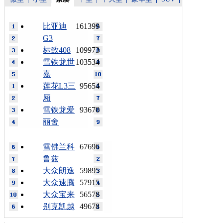
比亚迪
161399
G3
标致408
109973
雪铁龙世
103534
嘉
莲花L3三
95654
厢
雪铁龙爱
93670
丽舍
雪佛兰科
67696
鲁兹
大众朗逸
59895
大众速腾
57915
大众宝来
56578
别克凯越
49678