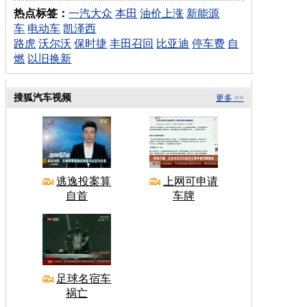
热点标签：
一汽大众
本田
油价上涨
新能源
车
电动车
凯泽西
路虎
沃尔沃
保时捷
丰田召回
比亚迪
停车费
自
燃
以旧换新
搜狐汽车视频
更多 >>
逃逸投案算
上网可申请
自首
车牌
足球名宿车
祸亡