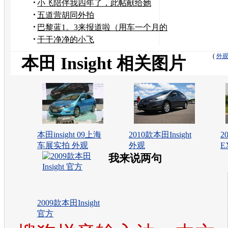
告
小飞陪伴我四年了，此帖献给她
五道营胡同外拍
巴黎蓝1。3来报道啦（用车一个月的
感受）
干干净净的小飞
(
外
本田 Insight 相关图片
本田insight 09上海
2010款本田Insight
2
车展实拍 外观
外观
E
我来说两句
2009款本田Insight
官方