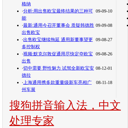
格纳
·
分析:用出售欧宝最终结果的三种可
09-09-10
能
·
最新:通用今召开董事会 质疑韩德胜
09-09-08
出售欧宝
·
出售欧宝继续拖延 通用新董事望更
09-08-27
多控制权
·
视频:默克尔敦促通用尽快定夺欧宝
09-08-26
出售
·
切中需要 野性魅力 试驾全新欧宝安
08-12-01
德拉
·
上海通用携多款重量级新车亮相广
08-11-18
州车展
搜狗拼音输入法，中文
处理专家