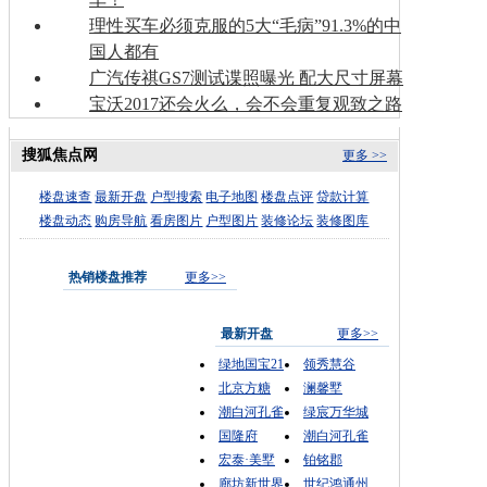
理性买车必须克服的5大“毛病”91.3%的中
国人都有
广汽传祺GS7测试谍照曝光 配大尺寸屏幕
宝沃2017还会火么，会不会重复观致之路
搜狐焦点网
更多 >>
楼盘速查
最新开盘
户型搜索
电子地图
楼盘点评
贷款计算
楼盘动态
购房导航
看房图片
户型图片
装修论坛
装修图库
热销楼盘推荐
更多>>
最新开盘
更多>>
绿地国宝21
领秀慧谷
北京方糖
澜馨墅
潮白河孔雀
绿宸万华城
国隆府
潮白河孔雀
宏泰·美墅
铂铭郡
廊坊新世界
世纪鸿通州