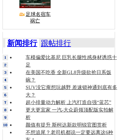
足球名宿车
祸亡
新闻排行
跟帖排行
车模偏爱比基尼 巨乳长腿性感身材诱惑十
足
在美国不吃香 全新GL8升级欲抢日系饭
碗？
SUV没它甭想玩越野 差速锁神通到底有多
大？
超小排量动力解析 上汽打造自强“蓝芯”
更大更宜家 一汽-大众蔚领顶配版实拍解
析
颜值有提升 斯柯达新款明锐官图赏析
不想追尾？老司机都说一定要远离这6种
车！