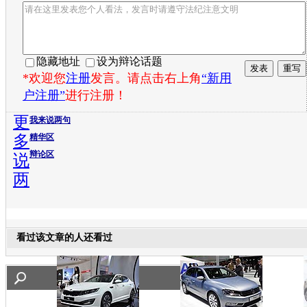
隐藏地址
设为辩论话题
*欢迎您
注册
发言。请点击右上角
“新用
户注册”
进行注册！
更
我来说两句
多
精华区
辩论区
说
两
看过该文章的人还看过