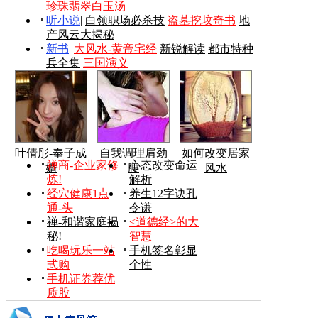
珍珠翡翠白玉汤
听小说
|
白领职场必杀技
盗墓挖坟奇书
地
产风云大揭秘
新书
|
大风水-黄帝宅经
新锐解读
都市特种
兵全集
三国演义
叶倩彤-奉子成
自我调理肩劲
如何改变居家
禅商-企业家修
心态改变命运
婚
腰
风水
炼!
解析
经穴健康1点
养生12字诀孔
通-头
令谦
禅-和谐家庭揭
<道德经>的大
秘!
智慧
吃喝玩乐一站
手机签名彰显
式购
个性
手机证券荐优
质股