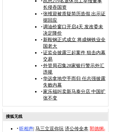
凯恩219名退休员工举报董事
长侵吞国资
张维迎被质疑简历造假 出示证
据回应
调油价窗口开启4天 发改委未
决定降价
新鞍钢正式成立 将成钢铁业全
国老大
证监会披露三起案件 狙击内幕
交易
外管局召集28家银行警示外汇
违规
华远拿地空手而归 任志强披露
失败内幕
家乐福叫卖新马泰分店 中国扩
张不变
搜狐无线
听相声
|
马三立逗你玩
济公传全本
郭德纲-