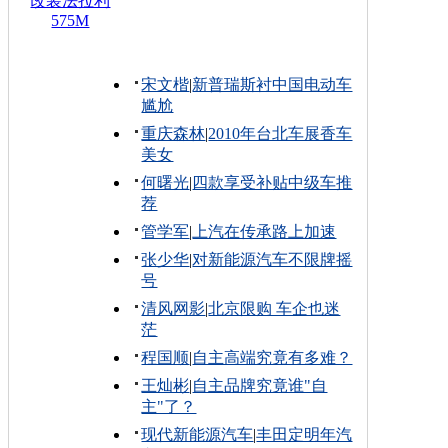
改装法拉利
575M
宋文楷
|
新普瑞斯衬中国电动车
尴尬
重庆森林
|
2010年台北车展香车
美女
何曙光
|
四款享受补贴中级车推
荐
管学军
|
上汽在传承路上加速
张少华
|
对新能源汽车不限牌摇
号
清风网影
|
北京限购 车企也迷
茫
程国顺
|
自主高端究竟有多难？
王灿彬
|
自主品牌究竟谁"自
主"了？
现代新能源汽车
|
丰田定明年汽