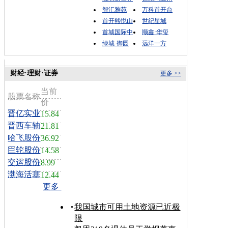
智汇雅苑
万科首开台
首开熙悦山
世纪星城
首城国际中
顺鑫·华玺
绿城·御园
远洋一方
财经·理财·证券
更多 >>
当前
股票名称
价
晋亿实业
15.84
晋西车轴
21.81
哈飞股份
36.92
巨轮股份
14.58
交运股份
8.99
渤海活塞
12.44
更多
我国城市可用土地资源已近极
限