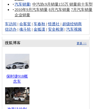
汽车销量
|
中汽协:9月销量155万 销量前十车型
2010年9月汽车销量
8月汽车销量
7月汽车销量
企业销量
车访间
|
会客室
|
车春秋
|
悟透社
|
超级经销商
信访办
|
魂斗轮
|
金狐谍
|
安全检测
|
汽车视频
更多 >>
保时捷918概
念车