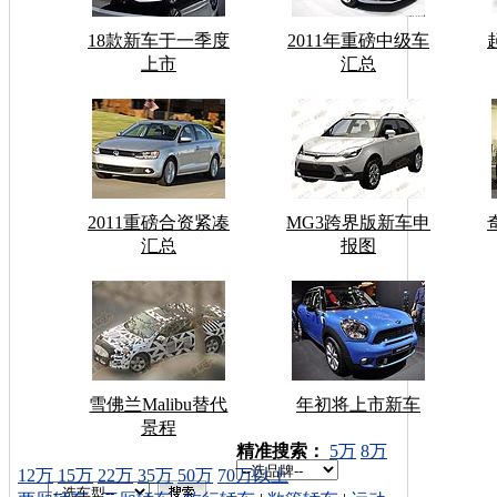
18款新车于一季度
2011年重磅中级车
上市
汇总
2011重磅合资紧凑
MG3跨界版新车申
汇总
报图
雪佛兰Malibu替代
年初将上市新车
景程
车型搜索：
精准搜索：
5万
8万
12万
15万
22万
35万
50万
70万以上