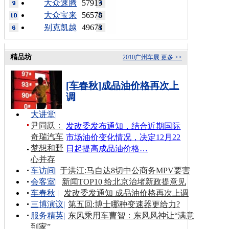
大众速腾
57915
大众宝来
56578
别克凯越
49678
精品坊
2010广州车展
更多 >>
[车春秋]成品油价格再次上
调
大讲堂
|
尹同跃：
发改委发布通知，结合近期国际
奇瑞汽车
市场油价变化情况，决定12月22
梦想和野
日起提高成品油价格…
心并存
车访间
|
于洪江:马自达8切中公商务MPV要害
会客室
|
新闻TOP10 给北京治堵新政提意见
车春秋
|
发改委发通知 成品油价格再次上调
三博演议
|
第五回:博士哪种变速器更给力?
服务精英
|
东风乘用车曹智：东风风神让“满意
到家”