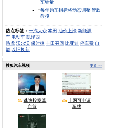
车销量
每年购车指标将动态调整
|
管欣
教授
热点标签：
一汽大众
本田
油价上涨
新能源
车
电动车
凯泽西
路虎
沃尔沃
保时捷
丰田召回
比亚迪
停车费
自
燃
以旧换新
搜狐汽车视频
更多 >>
逃逸投案算
上网可申请
自首
车牌