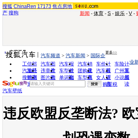
搜狐
ChinaRen
17173
焦点房地
产
搜狗
新闻
-
体育
-
S
-
娱乐
-
V
-
实用工具
更多>>
汽车频道
>
汽车新闻
>
国际企
业
工信部
汽车图
汽车报
汽车销
车价计
车险计
油耗
片
价
量
算
算
汽车经
违章查
车型对
团购优
汽车投
广州车
销商
询
比
惠
诉
展
搜狗浏
图片欣
单词翻
车型查
女人宝
小说阅
览器
赏
译
询
典
读
购置税
汽车壁纸
违反欧盟反垄断法? 