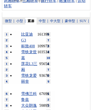
两厢轿车
|
三厢轿车
|
旅行轿车
|
敞篷轿车
|
运动
轿车
微型
小型
紧凑
中型
中大型
豪华型
SUV
比亚迪
161399
G3
标致408
109973
雪铁龙世
103534
嘉
莲花L3三
95654
厢
雪铁龙爱
93670
丽舍
雪佛兰科
67696
鲁兹
大众朗逸
59895