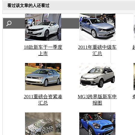
看过该文章的人还看过
18款新车于一季度
2011年重磅中级车
上市
汇总
2011重磅合资紧凑
MG3跨界版新车申
汇总
报图