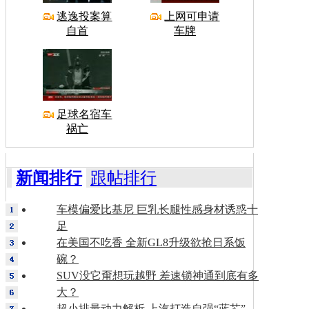
逃逸投案算
上网可申请
自首
车牌
足球名宿车
祸亡
新闻排行
跟帖排行
车模偏爱比基尼 巨乳长腿性感身材诱惑十
足
在美国不吃香 全新GL8升级欲抢日系饭
碗？
SUV没它甭想玩越野 差速锁神通到底有多
大？
超小排量动力解析 上汽打造自强“蓝芯”