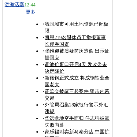
渤海活塞
12.44
更多
我国城市可用土地资源已近极
限
凯恩219名退休员工举报董事
长侵吞国资
张维迎被质疑简历造假 出示证
据回应
调油价窗口开启4天 发改委未
决定降价
新鞍钢正式成立 将成钢铁业全
国老大
证监会披露三起案件 狙击内幕
交易
外管局召集28家银行警示外汇
违规
华远拿地空手而归 任志强披露
失败内幕
家乐福叫卖新马泰分店 中国扩