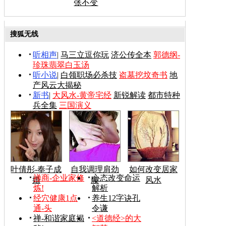
张不变
搜狐无线
听相声
|
马三立逗你玩
济公传全本
郭德纲-
珍珠翡翠白玉汤
听小说
|
白领职场必杀技
盗墓挖坟奇书
地
产风云大揭秘
新书
|
大风水-黄帝宅经
新锐解读
都市特种
兵全集
三国演义
叶倩彤-奉子成
自我调理肩劲
如何改变居家
禅商-企业家修
心态改变命运
婚
腰
风水
炼!
解析
经穴健康1点
养生12字诀孔
通-头
令谦
禅-和谐家庭揭
<道德经>的大