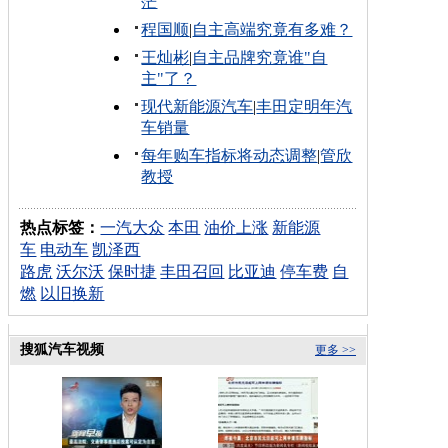
茫
程国顺
|
自主高端究竟有多难？
王灿彬
|
自主品牌究竟谁"自
主"了？
现代新能源汽车
|
丰田定明年汽
车销量
每年购车指标将动态调整
|
管欣
教授
热点标签：
一汽大众
本田
油价上涨
新能源
车
电动车
凯泽西
路虎
沃尔沃
保时捷
丰田召回
比亚迪
停车费
自
燃
以旧换新
搜狐汽车视频
更多 >>