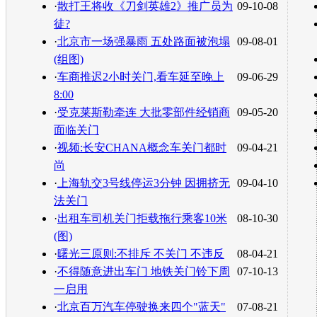
·
散打王将收《刀剑英雄2》推广员为
09-10-08
徒?
·
北京市一场强暴雨 五处路面被泡塌
09-08-01
(组图)
·
车商推迟2小时关门,看车延至晚上
09-06-29
8:00
·
受克莱斯勒牵连 大批零部件经销商
09-05-20
面临关门
·
视频:长安CHANA概念车关门都时
09-04-21
尚
·
上海轨交3号线停运3分钟 因拥挤无
09-04-10
法关门
·
出租车司机关门拒载拖行乘客10米
08-10-30
(图)
·
曙光三原则:不排斥 不关门 不违反
08-04-21
·
不得随意进出车门 地铁关门铃下周
07-10-13
一启用
·
北京百万汽车停驶换来四个"蓝天"
07-08-21