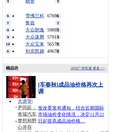
丽舍
雪佛兰科
67696
鲁兹
大众朗逸
59895
大众速腾
57915
大众宝来
56578
别克凯越
49678
精品坊
2010广州车展
更多 >>
[车春秋]成品油价格再次上
调
大讲堂
|
尹同跃：
发改委发布通知，结合近期国际
奇瑞汽车
市场油价变化情况，决定12月22
梦想和野
日起提高成品油价格…
心并存