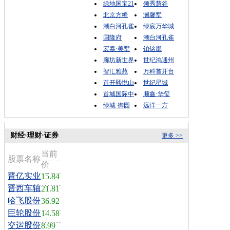
绿地国宝21
领秀慧谷
北京方糖
澜馨墅
潮白河孔雀
绿宸万华城
国隆府
潮白河孔雀
宏泰·美墅
铂铭郡
廊坊新世界
世纪鸿通州
智汇雅苑
万科首开台
首开熙悦山
世纪星城
首城国际中
顺鑫·华玺
绿城·御园
远洋一方
财经·理财·证券
更多 >>
当前
股票名称
价
晋亿实业
15.84
晋西车轴
21.81
哈飞股份
36.92
巨轮股份
14.58
交运股份
8.99