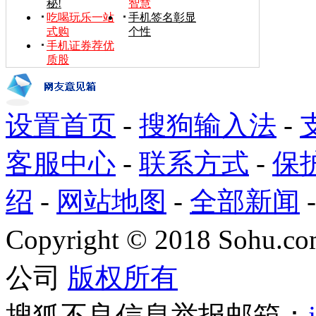
秘!
智慧
吃喝玩乐一站
手机签名彰显
式购
个性
手机证券荐优
质股
设置首页
-
搜狗输入法
-
客服中心
-
联系方式
-
保
绍
-
网站地图
-
全部新闻
Copyright
©
2018 Sohu.com
公司
版权所有
搜狐不良信息举报邮箱：