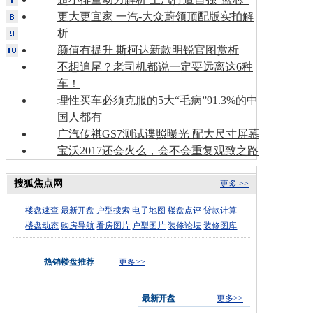
更大更宜家 一汽-大众蔚领顶配版实拍解
析
颜值有提升 斯柯达新款明锐官图赏析
不想追尾？老司机都说一定要远离这6种
车！
理性买车必须克服的5大“毛病”91.3%的中
国人都有
广汽传祺GS7测试谍照曝光 配大尺寸屏幕
宝沃2017还会火么，会不会重复观致之路
搜狐焦点网
更多 >>
楼盘速查
最新开盘
户型搜索
电子地图
楼盘点评
贷款计算
楼盘动态
购房导航
看房图片
户型图片
装修论坛
装修图库
热销楼盘推荐
更多>>
最新开盘
更多>>