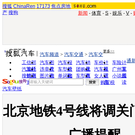
搜狐
ChinaRen
17173
焦点房地
产
搜狗
新闻
-
体育
-
S
-
娱乐
-
V
-
实用工具
更多>>
汽车频道
>
汽车交通
>
汽车交
通
工信部
汽车图
汽车报
汽车销
车价计
车险计
油耗
片
价
量
算
算
汽车经
违章查
车型对
团购优
汽车投
广州车
销商
询
比
惠
诉
展
搜狗浏
图片欣
单词翻
车型查
女人宝
小说阅
览器
赏
译
询
典
读
购置税
汽车壁纸
北京地铁4号线将调关