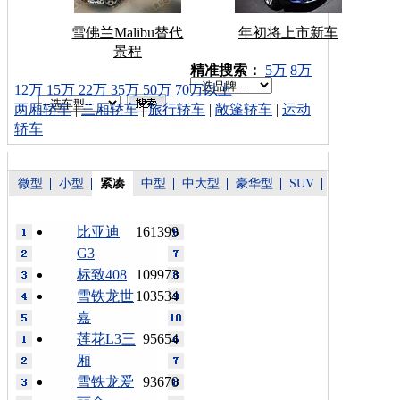
雪佛兰Malibu替代
年初将上市新车
景程
车型搜索：
精准搜索：
5万
8万
12万
15万
22万
35万
50万
70万以上
两厢轿车
|
三厢轿车
|
旅行轿车
|
敞篷轿车
|
运动
轿车
微型
小型
紧凑
中型
中大型
豪华型
SUV
比亚迪
161399
G3
标致408
109973
雪铁龙世
103534
嘉
莲花L3三
95654
厢
雪铁龙爱
93670