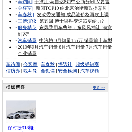
车访间
|
于洪江:马自达8切中公商务MPV要害
会客室
|
新闻TOP10 给北京治堵新政提意见
车春秋
|
发改委发通知 成品油价格再次上调
三博演议
|
第五回:博士哪种变速器更给力?
服务精英
|
东风乘用车曹智：东风风神让“满意
到家”
汽车销量
|
中汽协:9月销量155万 销量前十车型
2010年9月汽车销量
8月汽车销量
7月汽车销量
企业销量
车访间
|
会客室
|
车春秋
|
悟透社
|
超级经销商
信访办
|
魂斗轮
|
金狐谍
|
安全检测
|
汽车视频
更多 >>
保时捷918概