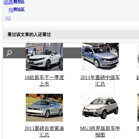
说两
精华区
句
辩论区
>>
看过该文章的人还看过
18款新车于一季度
2011年重磅中级车
上市
汇总
2011重磅合资紧凑
MG3跨界版新车申
汇总
报图