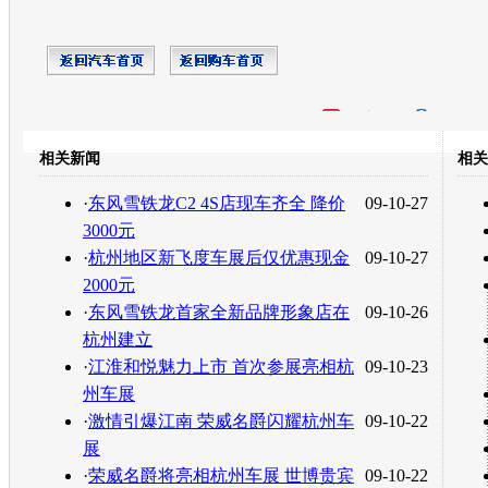
开心网
人人网
豆瓣
相关新闻
相关
转发至：
·
东风雪铁龙C2 4S店现车齐全 降价
09-10-27
3000元
·
杭州地区新飞度车展后仅优惠现金
09-10-27
2000元
·
东风雪铁龙首家全新品牌形象店在
09-10-26
杭州建立
·
江淮和悦魅力上市 首次参展亮相杭
09-10-23
州车展
·
激情引爆江南 荣威名爵闪耀杭州车
09-10-22
展
·
荣威名爵将亮相杭州车展 世博贵宾
09-10-22