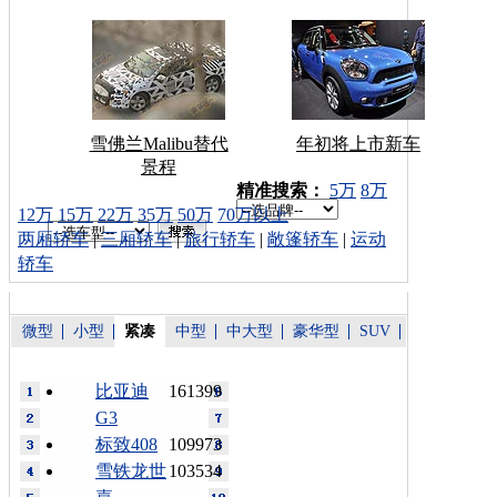
雪佛兰Malibu替代
年初将上市新车
景程
车型搜索：
精准搜索：
5万
8万
12万
15万
22万
35万
50万
70万以上
两厢轿车
|
三厢轿车
|
旅行轿车
|
敞篷轿车
|
运动
轿车
微型
小型
紧凑
中型
中大型
豪华型
SUV
比亚迪
161399
G3
标致408
109973
雪铁龙世
103534