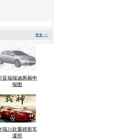
更多 >>
起亚福瑞迪两厢申
报图
奇瑞21款重磅新车
谍照