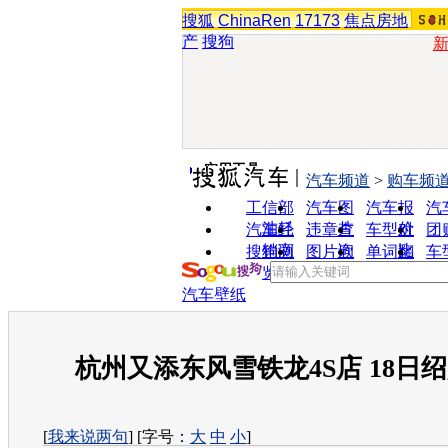
搜狐
ChinaRen
17173
焦点房地
产
搜狗
实用工具
汽车频道
>
购车频
工信部
汽车图
汽车报
汽
油耗
片
价
汽车经
违章查
车型对
团
销商
询
比
搜狗浏
图片欣
单词翻
车
览器
赏
译
汽车壁纸
杭州又添东风雪铁龙4S店 18日
[
我来说两句
] [字号：
大
中
小
]