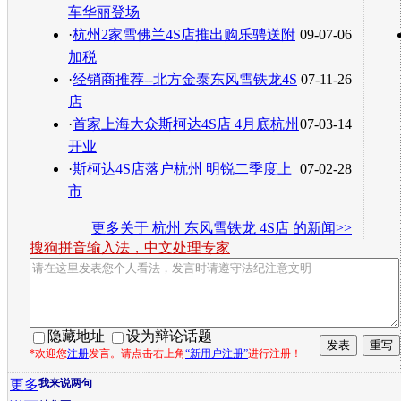
车华丽登场
·
杭州2家雪佛兰4S店推出购乐骋送附
09-07-06
加税
·
经销商推荐--北方金泰东风雪铁龙4S
07-11-26
店
·
首家上海大众斯柯达4S店 4月底杭州
07-03-14
开业
·
斯柯达4S店落户杭州 明锐二季度上
07-02-28
市
更多关于
杭州 东风雪铁龙 4S店
的新闻>>
搜狗拼音输入法，中文处理专家
隐藏地址
设为辩论话题
*欢迎您
注册
发言。请点击右上角
“新用户注册”
进行注册！
更多
我来说两句