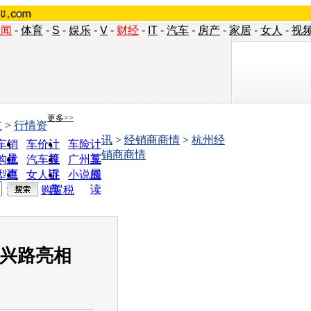
新闻
-
体育
-
S
-
娱乐
-
V
-
财经
-
IT
-
汽车
-
房产
-
家居
-
女人
-
视
更多>>
道
>
行情资
讯
>
经销商商情
>
杭州经
车销
车价计
车险计
销商商情
量
算
算
购优
汽车投
广州车
惠
诉
展
型查
女人宝
小说阅
询
典
读
购置税
绍兴路亮相