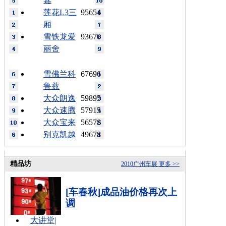
嘉
莲花L3三
95654
厢
雪铁龙爱
93670
丽舍
雪佛兰科
67696
鲁兹
大众朗逸
59895
大众速腾
57915
大众宝来
56578
别克凯越
49678
精品坊
2010广州车展
更多 >>
[车春秋]成品油价格再次上
调
大讲堂
|