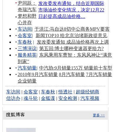
尹同跃：
发改委发布通知，结合近期国际
奇瑞汽车
市场油价变化情况，决定12月22
梦想和野
日起提高成品油价格…
心并存
车访间
|
于洪江:马自达8切中公商务MPV要害
会客室
|
新闻TOP10 给北京治堵新政提意见
车春秋
|
发改委发通知 成品油价格再次上调
三博演议
|
第五回:博士哪种变速器更给力?
服务精英
|
东风乘用车曹智：东风风神让“满意
到家”
汽车销量
|
中汽协:9月销量155万 销量前十车型
2010年9月汽车销量
8月汽车销量
7月汽车销量
企业销量
车访间
|
会客室
|
车春秋
|
悟透社
|
超级经销商
信访办
|
魂斗轮
|
金狐谍
|
安全检测
|
汽车视频
更多 >>