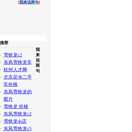
[
我来说两句
]
收起
推荐
我
白社会
百度i贴吧
雪铁龙c2
来
说
东风雪铁龙车
两
杭州人才网
句
北京花乡二手
车价格
东风雪铁龙的
图片
雪铁龙 价格
东风雪铁龙c2
雪铁龙4s店
东风雪铁龙c5