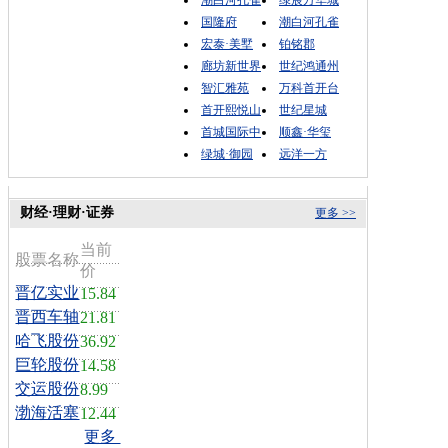
潮白河孔雀
绿宸万华城
国隆府
潮白河孔雀
宏泰·美墅
铂铭郡
廊坊新世界
世纪鸿通州
智汇雅苑
万科首开台
首开熙悦山
世纪星城
首城国际中
顺鑫·华玺
绿城·御园
远洋一方
财经·理财·证券
更多 >>
当前
股票名称
价
晋亿实业
15.84
晋西车轴
21.81
哈飞股份
36.92
巨轮股份
14.58
交运股份
8.99
渤海活塞
12.44
更多