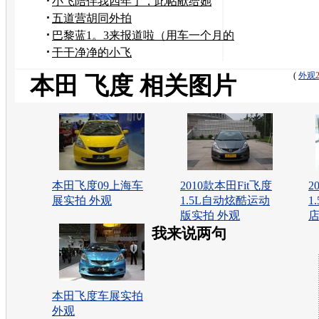
告
小飞陪伴我四年了，此帖献给她
五道营胡同外拍
巴黎蓝1。3来报道啦（用车一个月的
感受）
干干净净的小飞
(
外观
本田 飞度 相关图片
本田飞度09上海车
2010款本田Fit飞度
2
展实拍 外观
1.5L自动炫酷运动
1
版实拍 外观
店
我来说两句
本田飞度车展实拍
外观