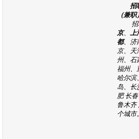
招
（兼职
招聘
京
、
上
都
、济
京、天
州、石
福州、
哈尔滨
岛、长
肥 长春
鲁木齐 
个城市