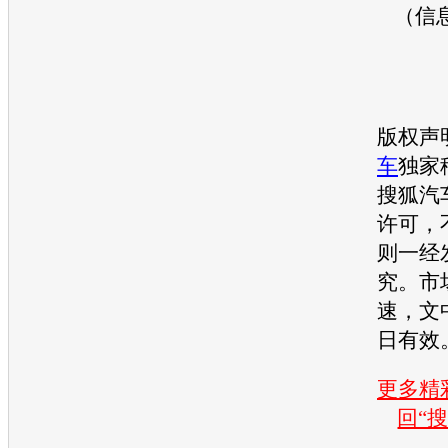
（信
版权声
车
独家
搜狐汽
许可，
则一经
究。市
速，文
日有效
更多精彩
回“