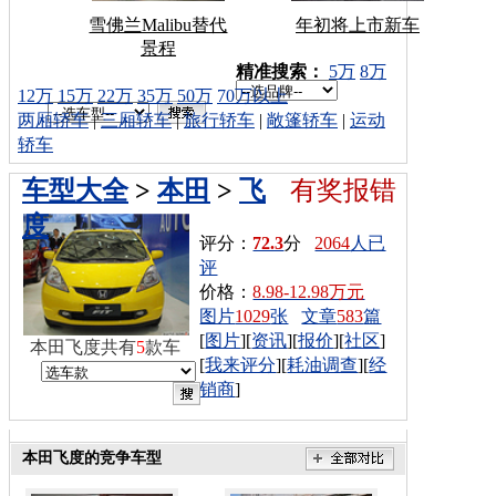
雪佛兰Malibu替代
年初将上市新车
景程
车型搜索：
精准搜索：
5万
8万
12万
15万
22万
35万
50万
70万以上
两厢轿车
|
三厢轿车
|
旅行轿车
|
敞篷轿车
|
运动
轿车
车型大全
>
本田
>
飞
有奖报错
度
评分：
72.3
分
2064
人已
评
价格：
8.98-12.98万元
图片
1029
张
文章
583
篇
[
图片
][
资讯
][
报价
][
社区
]
本田飞度共有
5
款车
[
我来评分
][
耗油调查
][
经
销商
]
本田飞度的竞争车型