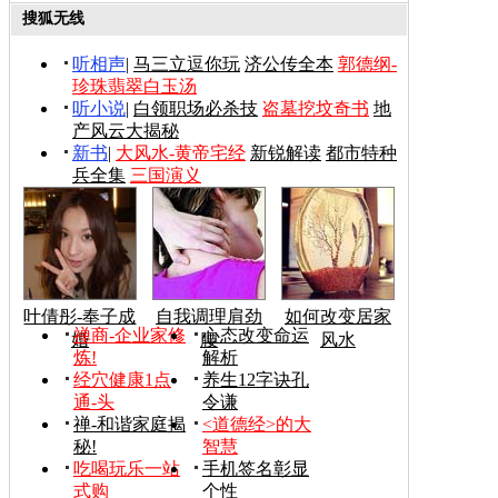
搜狐无线
听相声
|
马三立逗你玩
济公传全本
郭德纲-
珍珠翡翠白玉汤
听小说
|
白领职场必杀技
盗墓挖坟奇书
地
产风云大揭秘
新书
|
大风水-黄帝宅经
新锐解读
都市特种
兵全集
三国演义
叶倩彤-奉子成
自我调理肩劲
如何改变居家
禅商-企业家修
心态改变命运
婚
腰
风水
炼!
解析
经穴健康1点
养生12字诀孔
通-头
令谦
禅-和谐家庭揭
<道德经>的大
秘!
智慧
吃喝玩乐一站
手机签名彰显
式购
个性