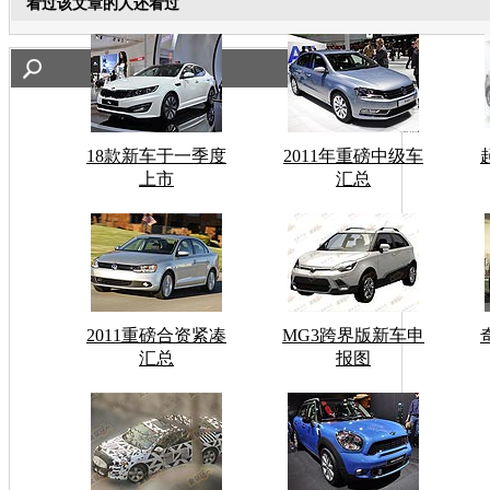
看过该文章的人还看过
18款新车于一季度
2011年重磅中级车
上市
汇总
2011重磅合资紧凑
MG3跨界版新车申
汇总
报图