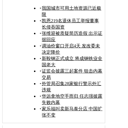
我国城市可用土地资源已近极
限
凯恩219名退休员工举报董事
长侵吞国资
张维迎被质疑简历造假 出示证
据回应
调油价窗口开启4天 发改委未
决定降价
新鞍钢正式成立 将成钢铁业全
国老大
证监会披露三起案件 狙击内幕
交易
外管局召集28家银行警示外汇
违规
华远拿地空手而归 任志强披露
失败内幕
家乐福叫卖新马泰分店 中国扩
张不变