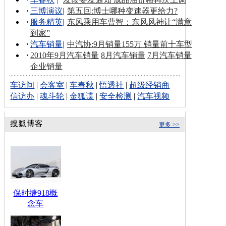
三博演议
|
第五回:博士哪种变速器更给力?
服务精英
|
东风乘用车曹智：东风风神让“满意
到家”
汽车销量
|
中汽协:9月销量155万 销量前十车型
2010年9月汽车销量
8月汽车销量
7月汽车销量
企业销量
车访间
|
会客室
|
车春秋
|
悟透社
|
超级经销商
信访办
|
魂斗轮
|
金狐谍
|
安全检测
|
汽车视频
更多 >>
保时捷918概
念车