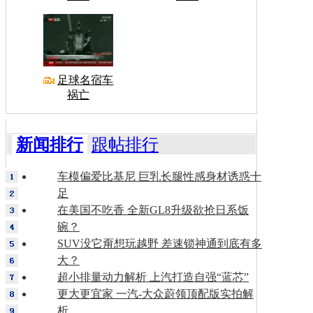
足球名宿车
祸亡
新闻排行
跟帖排行
车模偏爱比基尼 巨乳长腿性感身材诱惑十
足
在美国不吃香 全新GL8升级欲抢日系饭
碗？
SUV没它甭想玩越野 差速锁神通到底有多
大？
超小排量动力解析 上汽打造自强“蓝芯”
更大更宜家 一汽-大众蔚领顶配版实拍解
析