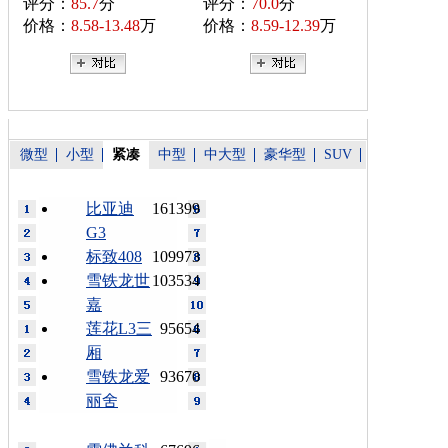
评分：
85.7
分
评分：
70.0
分
价格：
8.58-13.48
万
价格：
8.59-12.39
万
微型
小型
紧凑
中型
中大型
豪华型
SUV
比亚迪
161399
G3
标致408
109973
雪铁龙世
103534
嘉
莲花L3三
95654
厢
雪铁龙爱
93670
丽舍