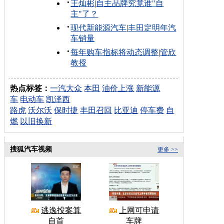
王灿彬
|
自主品牌究竟谁"自
主"了？
现代新能源汽车
|
丰田定明年汽
车销量
每年购车指标将动态调整
|
管欣
教授
热点标签：
一汽大众
本田
油价上涨
新能源
车
电动车
凯泽西
路虎
沃尔沃
保时捷
丰田召回
比亚迪
停车费
自
燃
以旧换新
搜狐汽车视频
更多 >>
逃逸投案算
上网可申请
自首
车牌