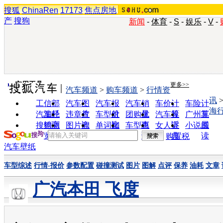
搜狐
ChinaRen
17173
焦点房地
产
搜狗
新闻
-
体育
-
S
-
娱乐
-
V
-
实用工具
更多>>
汽车频道
>
购车频道
>
行情资
讯
工信部
汽车图
汽车报
汽车销
车价计
车险计
海
油耗
片
价
量
算
算
汽车经
违章查
车型对
团购优
汽车投
广州车
销商
询
比
惠
诉
展
搜狗浏
图片欣
单词翻
车型查
女人宝
小说阅
览器
赏
译
询
典
读
购置税
汽车壁纸
车型综述
行情-报价
参数配置
碰撞测试
图片
图解
点评
保养
油耗
文章
广汽本田 飞度