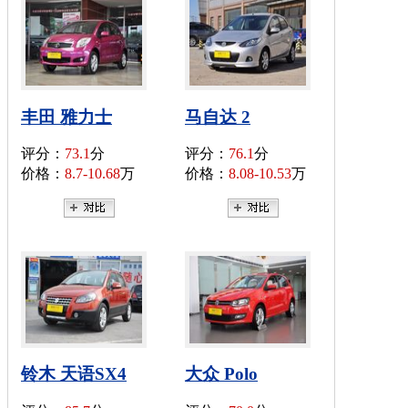
丰田 雅力士
马自达 2
评分：
73.1
分
评分：
76.1
分
价格：
8.7-10.68
万
价格：
8.08-10.53
万
铃木 天语SX4
大众 Polo