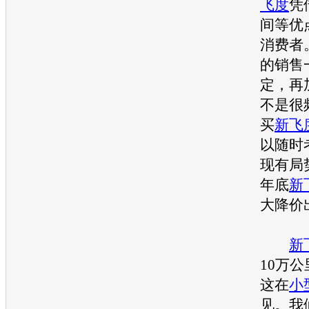
飞度
凭
间等优
消费者
的销售
定，再
不是很
买
新飞
以随时
现有局
年底
新
大降价
新
10万
这在
小
见。我