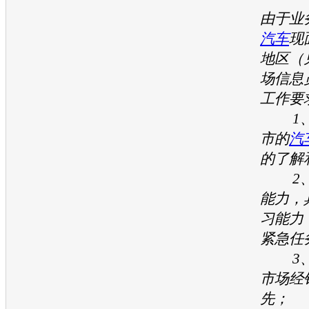
由于业
汽车
现
地区（
场信息
工作要
1、
市的
汽
的了解
2、
能力，
习能力
紧急任
3、
市场经
先；