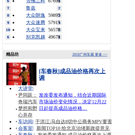
雪佛兰科
67696
鲁兹
大众朗逸
59895
大众速腾
57915
大众宝来
56578
别克凯越
49678
精品坊
2010广州车展
更多 >>
[车春秋]成品油价格再次上
调
大讲堂
|
尹同跃：
发改委发布通知，结合近期国际
奇瑞汽车
市场油价变化情况，决定12月22
梦想和野
日起提高成品油价格…
心并存
车访间
|
于洪江:马自达8切中公商务MPV要害
会客室
|
新闻TOP10 给北京治堵新政提意见
车春秋
|
发改委发通知 成品油价格再次上调