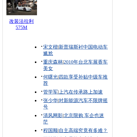
改装法拉利
575M
宋文楷
|
新普瑞斯衬中国电动车
尴尬
重庆森林
|
2010年台北车展香车
美女
何曙光
|
四款享受补贴中级车推
荐
管学军
|
上汽在传承路上加速
张少华
|
对新能源汽车不限牌摇
号
清风网影
|
北京限购 车企也迷
茫
程国顺
|
自主高端究竟有多难？