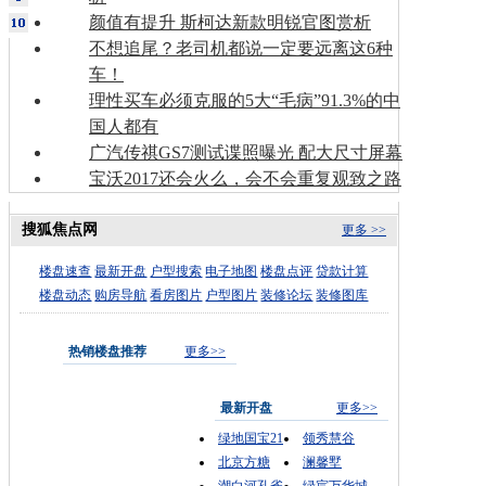
颜值有提升 斯柯达新款明锐官图赏析
不想追尾？老司机都说一定要远离这6种
车！
理性买车必须克服的5大“毛病”91.3%的中
国人都有
广汽传祺GS7测试谍照曝光 配大尺寸屏幕
宝沃2017还会火么，会不会重复观致之路
搜狐焦点网
更多 >>
楼盘速查
最新开盘
户型搜索
电子地图
楼盘点评
贷款计算
楼盘动态
购房导航
看房图片
户型图片
装修论坛
装修图库
热销楼盘推荐
更多>>
最新开盘
更多>>
绿地国宝21
领秀慧谷
北京方糖
澜馨墅