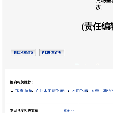
明
期望
市
。
(责任编
开心网
人人网
豆瓣
搜狗相关推荐：
转发至：
飞度 价格
广州本田新飞度1.3
本田飞度
东莞二手汽
飞度怎么样
广本汽车
飞度报价
飞度
本田汽车报价
飞度汽车
本田飞度相关文章
更多 >>