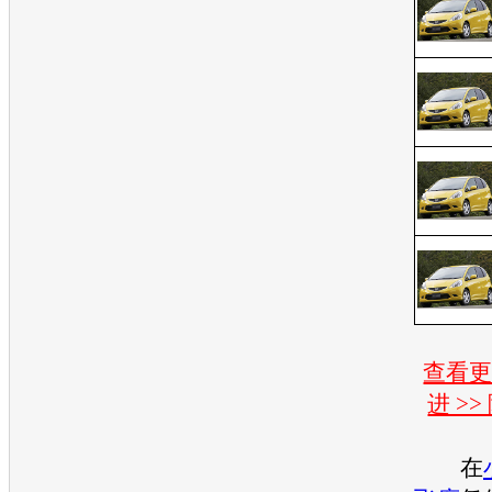
查看
进 >
在