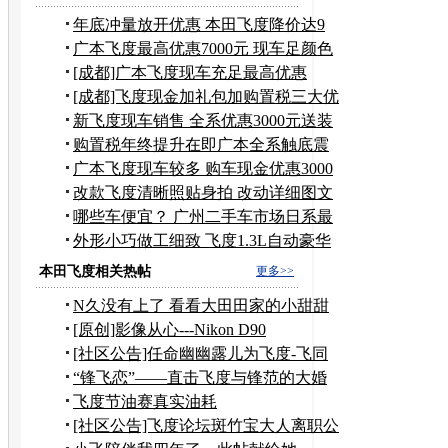
年底冲量放开优惠 本田飞度降价达9
千元
广本飞度最高优惠7000元 现车足颜色
全
[成都]广本飞度现车充足最高优惠
10000元
[成都]飞度现金加礼包加购置税三大优
惠
新飞度现车销售 全系优惠3000元送装
潢
购置税年终提升在即广本全系触底震
撼价
广本飞度现车较多 购车现金优惠3000
元
改款飞度清晰照贴身拍 改动详细图文
解析
哪些车便宜？ 广州二手车市场日系最
吃香
外形小巧做工细致 飞度1.3L自动豪华
版
本田飞度相关热帖
更多>>
N久没有上了 看看大田田家的小甜甜
[原创]影像从心---Nikon D90
[社区公告]任命幽幽露儿为飞度-飞同
一班论坛斑竹
“锋飞恋”——直击飞度与锋范的大婚
飞度节油赛真实油耗
[社区公告]飞度论坛斑竹宝大人离职公