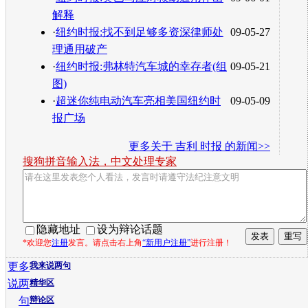
解释
·
纽约时报:找不到足够多资深律师处
09-05-27
理通用破产
·
纽约时报:弗林特汽车城的幸存者(组
09-05-21
图)
·
超迷你纯电动汽车亮相美国纽约时
09-05-09
报广场
更多关于
吉利 时报
的新闻>>
搜狗拼音输入法，中文处理专家
隐藏地址
设为辩论话题
*欢迎您
注册
发言。请点击右上角
“新用户注册”
进行注册！
更多
我来说两句
说两
精华区
句
辩论区