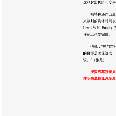
虎品牌出售给印度塔
福特
称还作出最
束谈判的具体时间表
Lewis W.K. Bo
许多工作要完成。
他说：“在与
吉
的目标是确保达成一
议。”（雅龙）
搜狐汽车独家原
注明来源搜狐汽车及