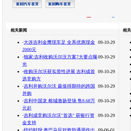
开心网
人人网
豆瓣
相关新闻
相关
转发至：
·
大连吉利金鹰现车足 全系优惠现金
09-10-29
2000元
·
独家:吉利收购沃尔沃方案7大要点曝
09-10-29
光
·
收购沃尔沃获实质性进展 吉利成首
09-10-29
选竞购方
·
吉利并购沃尔沃 最值得期待的跨国
09-10-29
并购
·
吉利中国龙 榕城激扬登场 售8.68万
09-10-29
元起
·
吉利成竞购沃尔沃"首选" 获银行资
09-10-29
金支持
·
纽约时报:奥巴马应对救助通用作出
09-06-01