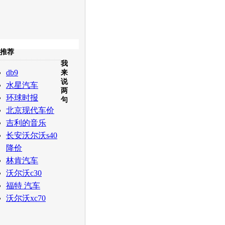
收起
推荐
我
白社会
百度i贴吧
db9
来
说
水星汽车
两
环球时报
句
北京现代车价
吉利的音乐
长安沃尔沃s40
降价
林肯汽车
沃尔沃c30
福特 汽车
沃尔沃xc70