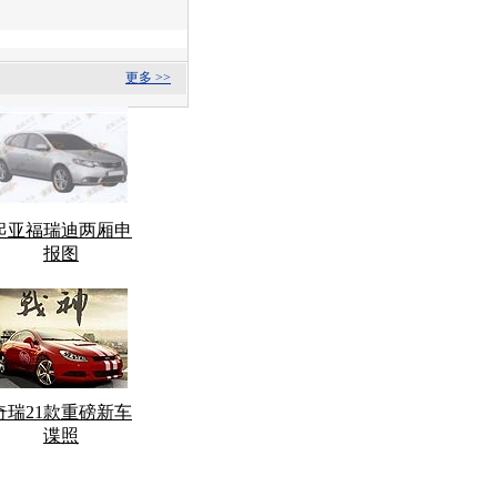
更多 >>
起亚福瑞迪两厢申
报图
奇瑞21款重磅新车
谍照