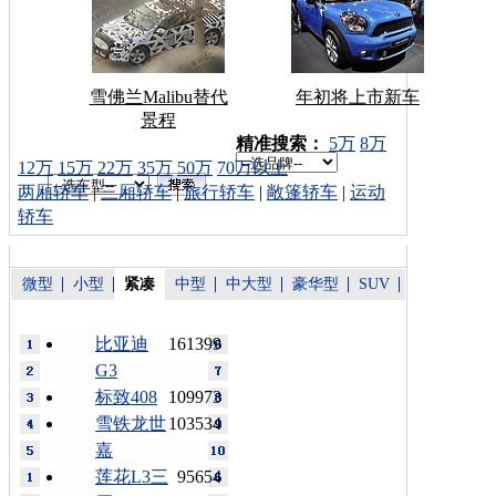
雪佛兰Malibu替代
年初将上市新车
景程
车型搜索：
精准搜索：
5万
8万
12万
15万
22万
35万
50万
70万以上
两厢轿车
|
三厢轿车
|
旅行轿车
|
敞篷轿车
|
运动
轿车
微型
小型
紧凑
中型
中大型
豪华型
SUV
比亚迪
161399
G3
标致408
109973
雪铁龙世
103534
嘉
莲花L3三
95654