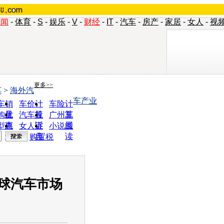
新闻
-
体育
-
S
-
娱乐
-
V
-
财经
-
IT
-
汽车
-
房产
-
家居
-
女人
-
视
更多>>
车
>
海外汽
车产业
车销
车价计
车险计
量
算
算
购优
汽车投
广州车
惠
诉
展
型查
女人宝
小说阅
询
典
读
购置税
球汽车市场