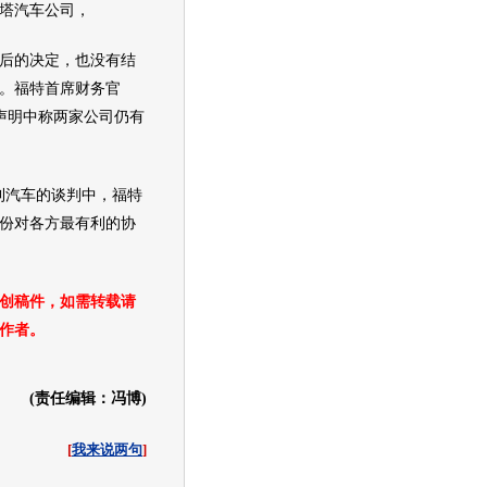
塔
汽车
公司，
后的决定，也没有结
。
福特
首席财务官
oth在声明中称两家公司仍有
利汽车
的谈判中，
福特
份对各方最有利的协
创稿件，如需转载请
作者。
(责任编辑：冯博)
[
我来说两句
]