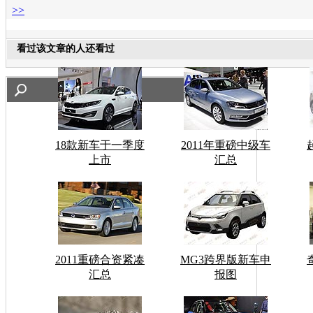
>>
看过该文章的人还看过
18款新车于一季度
2011年重磅中级车
上市
汇总
2011重磅合资紧凑
MG3跨界版新车申
汇总
报图