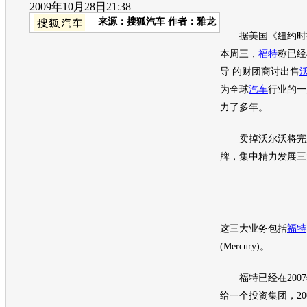
2009年10月28日21:38
来源：
搜狐汽车
作者：雅龙
据美国《纽约时报》
本周三，
福特
称已经
导 的财团商讨出售
为全球
汽车
行业的一
力了多年。
卖掉
沃尔沃
将完
牌，集中精力发展三
这三大业务包括
福特
(Mercury)。
福特
已经在200
给一个投资集团，20