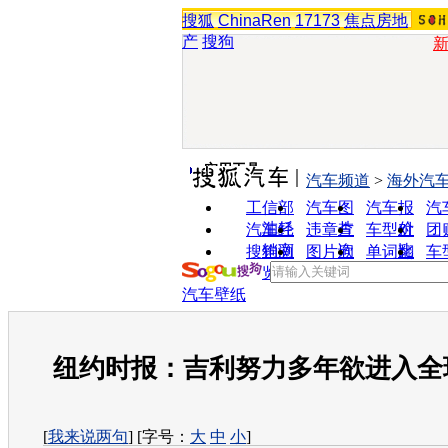
搜狐
ChinaRen
17173
焦点房地
产
搜狗
实用工具
汽车频道
>
海外汽
工信部
汽车图
汽车报
汽
油耗
片
价
汽车经
违章查
车型对
团
销商
询
比
搜狗浏
图片欣
单词翻
车
览器
赏
译
汽车壁纸
纽约时报：吉利努力多年欲进入全
[
我来说两句
] [字号：
大
中
小
]