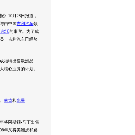
10月28日报道，
与由中国
吉利汽车
领
沃尔沃
的事宜。为了成
员，
吉利汽车
已经努
成
福特
出售欧洲品
大核心业务的计划。
、
林肯
和
水星
7年将阿斯顿-马丁出售
08年又将美洲虎和路