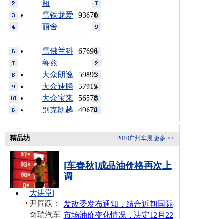
厢
雪铁龙爱
93670
丽舍
雪佛兰科
67696
鲁兹
大众朗逸
59895
大众速腾
57915
大众宝来
56578
别克凯越
49678
精品坊
2010广州车展
更多 >>
[车春秋]成品油价格再次上
调
大讲堂
|
尹同跃：
发改委发布通知，结合近期国际
奇瑞汽车
市场油价变化情况，决定12月22