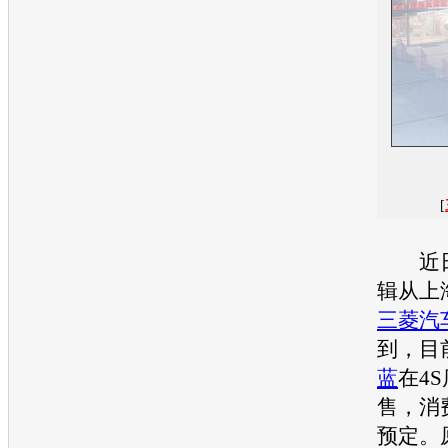
[
近日
辑从上
三菱
汽
到，目
蓝
在4
售，消
预定。原