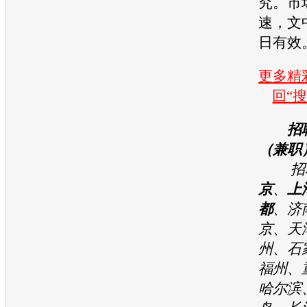
究。市
速，文
日有效
更多精彩
回“
招
（兼职
招聘
京
、
上
都
、济
京、天
州、石
福州、
哈尔滨