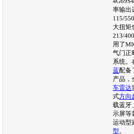
4G69S
率输出
115/5
大扭矩
213/4
用了MI
气门正
系统。
蓝
配备
产品，
车雷达
式
方向
载蓝牙
示屏等
运动型
型
。