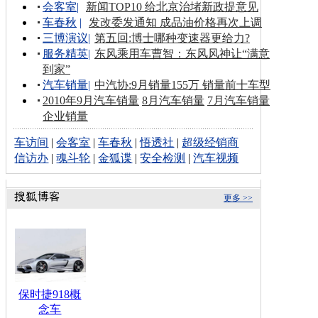
会客室
|
新闻TOP10 给北京治堵新政提意见
车春秋
|
发改委发通知 成品油价格再次上调
三博演议
|
第五回:博士哪种变速器更给力?
服务精英
|
东风乘用车曹智：东风风神让“满意
到家”
汽车销量
|
中汽协:9月销量155万 销量前十车型
2010年9月汽车销量
8月汽车销量
7月汽车销量
企业销量
车访间
|
会客室
|
车春秋
|
悟透社
|
超级经销商
信访办
|
魂斗轮
|
金狐谍
|
安全检测
|
汽车视频
更多 >>
保时捷918概
念车