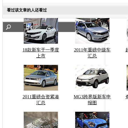
看过该文章的人还看过
18款新车于一季度
2011年重磅中级车
上市
汇总
2011重磅合资紧凑
MG3跨界版新车申
汇总
报图