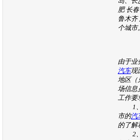
岛、长
肥 长春
鲁木齐 
个城市
由于业
汽车
现
地区（
场信息
工作要
1、
市的
汽
的了解
2、