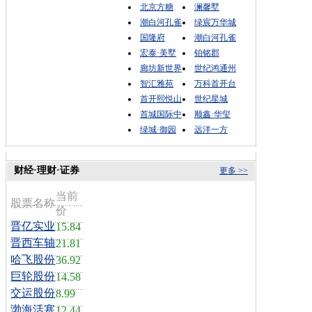
北京方糖
澜馨墅
潮白河孔雀
绿宸万华城
国隆府
潮白河孔雀
宏泰·美墅
铂铭郡
廊坊新世界
世纪鸿通州
智汇雅苑
万科首开台
首开熙悦山
世纪星城
首城国际中
顺鑫·华玺
绿城·御园
远洋一方
财经·理财·证券
更多 >>
当前
股票名称
价
晋亿实业
15.84
晋西车轴
21.81
哈飞股份
36.92
巨轮股份
14.58
交运股份
8.99
渤海活塞
12.44