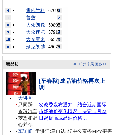
雪佛兰科
67696
鲁兹
大众朗逸
59895
大众速腾
57915
大众宝来
56578
别克凯越
49678
精品坊
2010广州车展
更多 >>
[车春秋]成品油价格再次上
调
大讲堂
|
尹同跃：
发改委发布通知，结合近期国际
奇瑞汽车
市场油价变化情况，决定12月22
梦想和野
日起提高成品油价格…
心并存
车访间
|
于洪江:马自达8切中公商务MPV要害