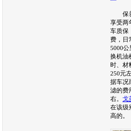
保养
享受两
车质保
费，日
5000
换机油
时、材
250
据车况
滤的费
右。
戈
在该级
高的。