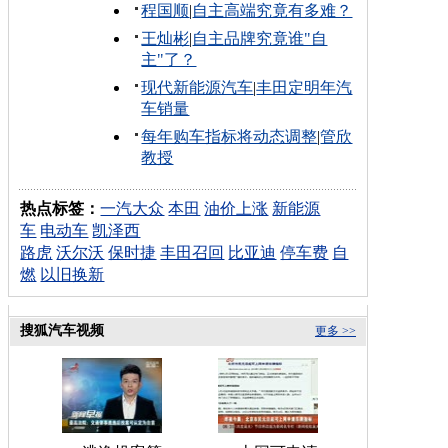
程国顺
|
自主高端究竟有多难？
王灿彬
|
自主品牌究竟谁"自
主"了？
现代新能源汽车
|
丰田定明年汽
车销量
每年购车指标将动态调整
|
管欣
教授
热点标签：
一汽大众
本田
油价上涨
新能源
车
电动车
凯泽西
路虎
沃尔沃
保时捷
丰田召回
比亚迪
停车费
自
燃
以旧换新
搜狐汽车视频
更多 >>