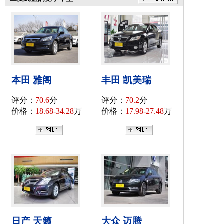
本田 雅阁
丰田 凯美瑞
评分：
70.6
分
评分：
70.2
分
价格：
18.68-34.28
万
价格：
17.98-27.48
万
日产 天籁
大众 迈腾