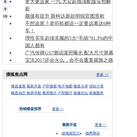
更大更宜家 一汽-大众蔚领顶配版实拍解
析
颜值有提升 斯柯达新款明锐官图赏析
不想追尾？老司机都说一定要远离这6种
车！
理性买车必须克服的5大“毛病”91.3%的中
国人都有
广汽传祺GS7测试谍照曝光 配大尺寸屏幕
宝沃2017还会火么，会不会重复观致之路
搜狐焦点网
更多 >>
楼盘速查
最新开盘
户型搜索
电子地图
楼盘点评
贷款计算
楼盘动态
购房导航
看房图片
户型图片
装修论坛
装修图库
热销楼盘推荐
更多>>
最新开盘
更多>>
绿地国宝21
领秀慧谷