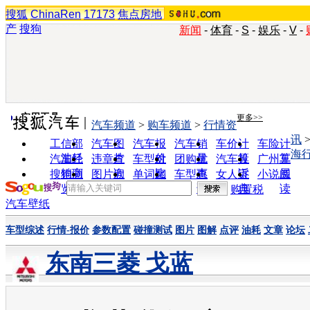
搜狐
ChinaRen
17173
焦点房地
产
搜狗
新闻
-
体育
-
S
-
娱乐
-
V
-
实用工具
更多>>
汽车频道
>
购车频道
>
行情资
讯
工信部
汽车图
汽车报
汽车销
车价计
车险计
海
油耗
片
价
量
算
算
汽车经
违章查
车型对
团购优
汽车投
广州车
销商
询
比
惠
诉
展
搜狗浏
图片欣
单词翻
车型查
女人宝
小说阅
览器
赏
译
询
典
读
购置税
汽车壁纸
车型综述
行情-报价
参数配置
碰撞测试
图片
图解
点评
油耗
文章
论坛
东南三菱 戈蓝