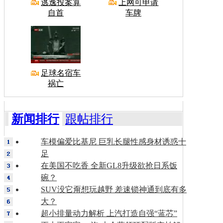
逃逸投案算
上网可申请
自首
车牌
足球名宿车
祸亡
新闻排行
跟帖排行
车模偏爱比基尼 巨乳长腿性感身材诱惑十
足
在美国不吃香 全新GL8升级欲抢日系饭
碗？
SUV没它甭想玩越野 差速锁神通到底有多
大？
超小排量动力解析 上汽打造自强“蓝芯”