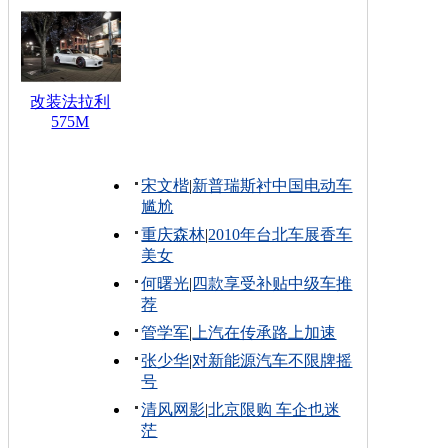
改装法拉利
575M
宋文楷
|
新普瑞斯衬中国电动车
尴尬
重庆森林
|
2010年台北车展香车
美女
何曙光
|
四款享受补贴中级车推
荐
管学军
|
上汽在传承路上加速
张少华
|
对新能源汽车不限牌摇
号
清风网影
|
北京限购 车企也迷
茫