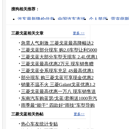
豆瓣
搜狗相关推荐：
转发至：
汽车最新降价信息
中国汽车市场
个人简历
雷克萨斯r
求职简历
三菱 价格
北京现代车价
马自达3降价
汽车保养价格
西安人才招聘信息
三菱戈蓝相关文章
更多 >>
急需人气刺激 三菱戈蓝最高降幅达2
万元
三菱戈蓝部分现车 购2.0车型让利5000
元
三菱戈蓝大部分车型无现车 2.4L优惠1
万
三菱戈蓝最高优惠2万元 现车销售赠
装潢
三菱戈蓝全系现车充足 4S最高优惠1
万元
部分现车 购三菱戈蓝可享现金优惠2
万元
销量不温不火 三菱Galant戈蓝优惠1.2
万
三菱戈蓝最高优惠一万八 现车销售送
装潢
东南汽车购蓝瑟/戈蓝/君阁送1000升汽
油
雨季最“能干” 四款好“雨技”车型导购
三菱戈蓝相关热帖
更多>>
热心车友统计专贴