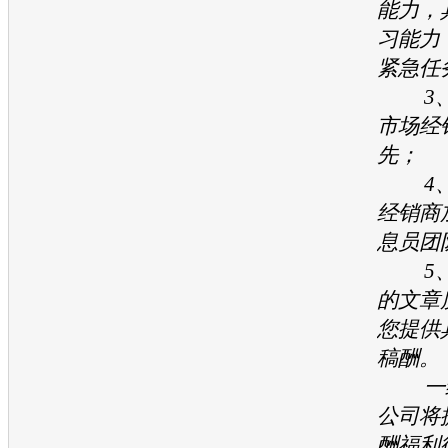
能力，
习能力
紧急任
3、
市场经
先；
4、
经销商
息员团
5、
的文章
您提供
稿酬。
一经
公司将
酬福利