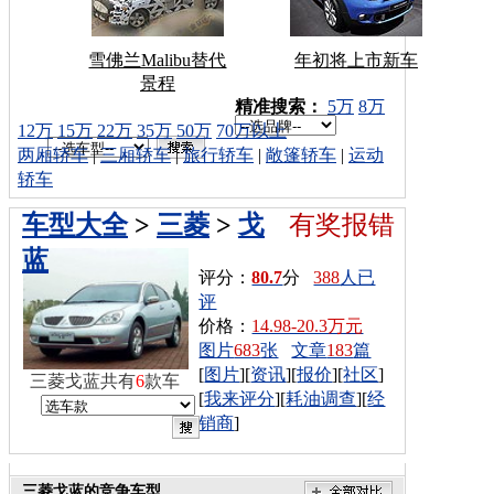
雪佛兰Malibu替代
年初将上市新车
景程
车型搜索：
精准搜索：
5万
8万
12万
15万
22万
35万
50万
70万以上
两厢轿车
|
三厢轿车
|
旅行轿车
|
敞篷轿车
|
运动
轿车
车型大全
>
三菱
>
戈
有奖报错
蓝
评分：
80.7
分
388
人已
评
价格：
14.98-20.3万元
图片
683
张
文章
183
篇
[
图片
][
资讯
][
报价
][
社区
]
三菱戈蓝共有
6
款车
[
我来评分
][
耗油调查
][
经
销商
]
三菱戈蓝的竞争车型