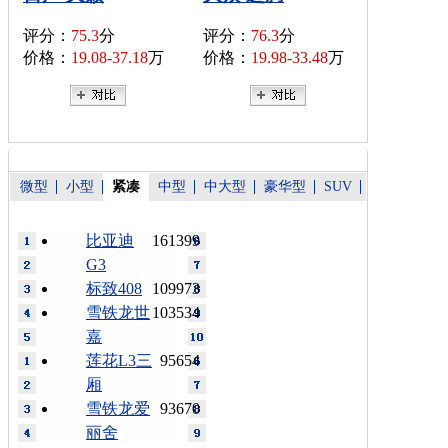
评分：
75.3
分
评分：
76.3
分
价格：
19.08-37.18
万
价格：
19.98-33.48
万
微型
小型
紧凑
中型
中大型
豪华型
SUV
比亚迪
161399
G3
标致408
109973
雪铁龙世
103534
嘉
莲花L3三
95654
厢
雪铁龙爱
93670
丽舍