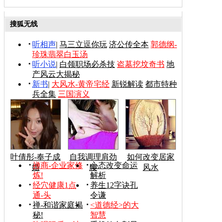
搜狐无线
听相声
|
马三立逗你玩
济公传全本
郭德纲-
珍珠翡翠白玉汤
听小说
|
白领职场必杀技
盗墓挖坟奇书
地
产风云大揭秘
新书
|
大风水-黄帝宅经
新锐解读
都市特种
兵全集
三国演义
叶倩彤-奉子成
自我调理肩劲
如何改变居家
禅商-企业家修
心态改变命运
婚
腰
风水
炼!
解析
经穴健康1点
养生12字诀孔
通-头
令谦
禅-和谐家庭揭
<道德经>的大
秘!
智慧