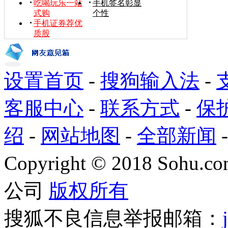
吃喝玩乐一站
手机签名彰显
式购
个性
手机证券荐优
质股
设置首页
-
搜狗输入法
-
客服中心
-
联系方式
-
保
绍
-
网站地图
-
全部新闻
Copyright
©
2018 Sohu.com
公司
版权所有
搜狐不良信息举报邮箱：