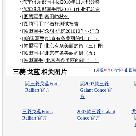
汽车俱乐部写手团2010年11月积分奖
励申请
汽车俱乐部写手团201011作业汇总专
贴
[图腾写手]慕田峪秋色
[图腾写手]平衡杆测试报告
[帕盟写手]念想·记忆201010作业汇总
[[帕盟写手]北京有条美丽的街（二）
到奶奶家作客
[帕盟写手]北京有条美丽的街（三）阳
台上观望美景
[帕盟写手]北京有条美丽的街（五）
——风水宝地
[帕盟写手] 北京有条美丽的街（一）
(
外观
107
张
内饰
93
张
图
三菱 戈蓝 相关图片
三菱戈蓝Fortis
2003款三菱 Galant
戈
Ralliart 官方
Conce 官方