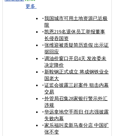
更多
我国城市可用土地资源已近极
限
凯恩219名退休员工举报董事
长侵吞国资
张维迎被质疑简历造假 出示证
据回应
调油价窗口开启4天 发改委未
决定降价
新鞍钢正式成立 将成钢铁业全
国老大
证监会披露三起案件 狙击内幕
交易
外管局召集28家银行警示外汇
违规
华远拿地空手而归 任志强披露
失败内幕
家乐福叫卖新马泰分店 中国扩
张不变